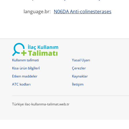
language.br:
N06DA Anti-colinesterases
Kullanım tali̇mati
Yasal Uyarı
Kisa ürün bi̇lgi̇leri̇
Çerezler
Etken maddeler
Kaynaklar
ATC kodları
İletişim
Türkiye ilac-kullanma-talimat.web.tr