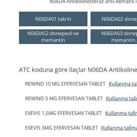
N06DA Antikolinesteraz anti-demans il
N06DA01 takrin
N06DA02 donep
N06DA52 donepezil ve
N06DA53 donep
memantin
memantin.
ATC koduna göre ilaçlar N06DA Antikolines
REWIND 10 MG EFERVESAN TABLET
Kullanma tal
REWIND 5 MG EFERVESAN TABLET
Kullanma tali
EXEVIS 1,5MG EFERVESAN TABLET
Kullanma tali̇
EXEVIS 3MG EFERVESAN TABLET
Kullanma tali̇m