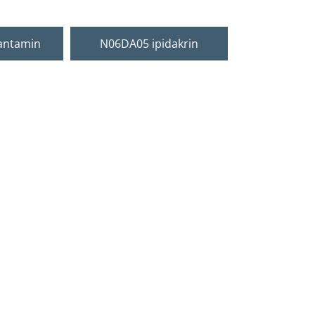
antamin
N06DA05 ipidakrin