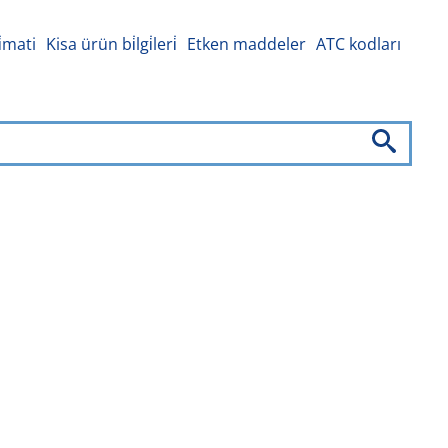
i̇mati
Kisa ürün bi̇lgi̇leri̇
Etken maddeler
ATC kodları