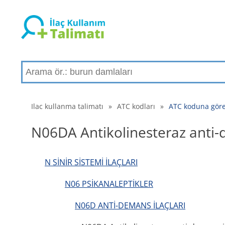
Ilac kullanma talimatı
»
ATC kodları
»
ATC koduna göre 
N06DA Antikolinesteraz anti-d
N SİNİR SİSTEMİ İLAÇLARI
N06 PSİKANALEPTİKLER
N06D ANTİ-DEMANS İLAÇLARI