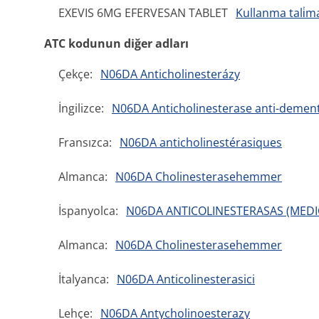
EXEVIS 6MG EFERVESAN TABLET
Kullanma tali̇m
ATC kodunun diğer adları
Çekçe:
N06DA Anticholinesterázy
İngilizce:
N06DA Anticholinesterase anti-dement
Fransızca:
N06DA anticholinestérasiques
Almanca:
N06DA Cholinesterasehemmer
İspanyolca:
N06DA ANTICOLINESTERASAS (MED
Almanca:
N06DA Cholinesterasehemmer
İtalyanca:
N06DA Anticolinesterasici
Lehçe:
N06DA Antycholinoesterazy