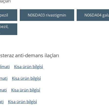
açları
ezil
N06DA03 rivastigmin
N06DA04 gal
ezil,
.
teraz anti-demans ilaçları
i̇mati
Kisa ürün bi̇lgi̇si̇
̇mati
Kisa ürün bi̇lgi̇si̇
mati
Kisa ürün bi̇lgi̇si̇
ati
Kisa ürün bi̇lgi̇si̇