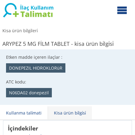
Kisa ürün bi̇lgi̇leri̇
ARYPEZ 5 MG FİLM TABLET - kisa ürün bi̇lgi̇si̇
Etken madde içeren ilaçlar :
DONEPEZIL HIDROKLORüR
ATC kodu:
N06DA02 donepezil
Kullanma tali̇mati
Kisa ürün bi̇lgi̇si̇
İçindekiler