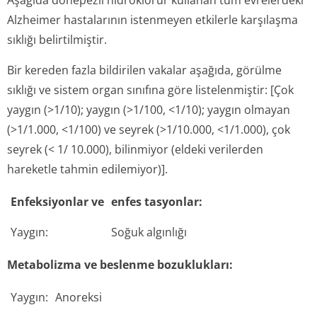
Aşağıda donepezil hidroklorür kullanan tüm evrelerdeki
Alzheimer hastalarının istenmeyen etkilerle karşılaşma
sıklığı belirtilmiştir.
Bir kereden fazla bildirilen vakalar aşağıda, görülme
sıklığı ve sistem organ sınıfına göre listelenmiştir: [Çok
yaygın (>1/10); yaygın (>1/100, <1/10); yaygın olmayan
(>1/1.000, <1/100) ve seyrek (>1/10.000, <1/1.000), çok
seyrek (< 1/ 10.000), bilinmiyor (eldeki verilerden
hareketle tahmin edilemiyor)].
Enfeksiyonlar ve
enfes tasyonlar:
Yaygın:
Soğuk algınlığı
Metabolizma ve beslenme bozuklukları:
Yaygın:
Anoreksi