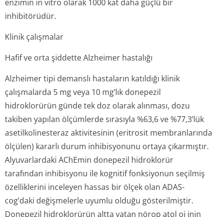
seyrinde değişiklik yapma potansiyeli incelenmemiştir.
Bu sebeple, donepezil hidroklorürün hastalığın
ilerleyişine bir etkisi olduğu düşünülemez.
Donepezilin Alzheimer tipi demansın tedavisindeki
etkililiği dört plasebo kontrollü çalışmada ( 6 ay süreli
2 çalışma ve 1 yıl süreli 2 çalışma) araştırılmıştır.
Klinik çalışmalarda, 6 aylık donepezil tedavisinin
sonucunda bir analiz yapılmıştır. Bu analizde 3 etkililik
kriteri birlikte kullanılmıştır. ADAS-cog, hasta yakınından
gelen bilgiler dahilinde klinisyenin görüşmeye dayalı
değişiklik izlenimi (CIBIC+ – global fonksiyonları ölçer),
Klinik Demans Ölçüm Skalasının Günlük Yaşam
Aktiviteleri Altskalası (CDR -sosyal ortamlardaki, evdeki,
hobilerindeki ve kişisel bakımdaki becerileri ölçer).