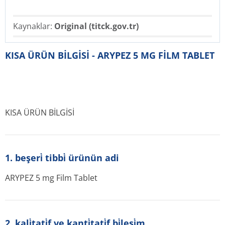
Kaynaklar:
Original (titck.gov.tr)
KISA ÜRÜN BİLGİSİ - ARYPEZ 5 MG FİLM TABLET
KISA ÜRÜN BİLGİSİ
1. beşeri̇ tibbi̇ ürünün adi
ARYPEZ 5 mg Film Tablet
2. kali̇tati̇f ve kanti̇tati̇f bi̇leşi̇m