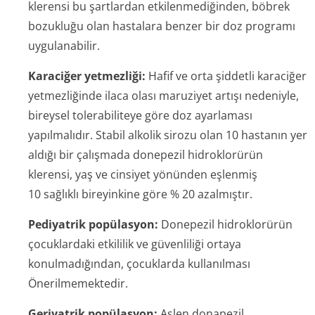
klerensi bu şartlardan etkilenmediğinden, böbrek
bozukluğu olan hastalara benzer bir doz programı
uygulanabilir.
Karaciğer yetmezliği:
Hafif ve orta şiddetli karaciğer
yetmezliğinde ilaca olası maruziyet artışı nedeniyle,
bireysel tolerabiliteye göre doz ayarlaması
yapılmalıdır. Stabil alkolik sirozu olan 10 hastanın yer
aldığı bir çalışmada donepezil hidroklorürün
klerensi, yaş ve cinsiyet yönünden eşlenmiş
10 sağlıklı bireyinkine göre % 20 azalmıştır.
Pediyatrik popülasyon:
Donepezil hidroklorürün
çocuklardaki etkililik ve güvenliliği ortaya
konulmadığından, çocuklarda kullanılması
Önerilmemektedir.
Geriyatrik popülasyon:
Aslen donapezil