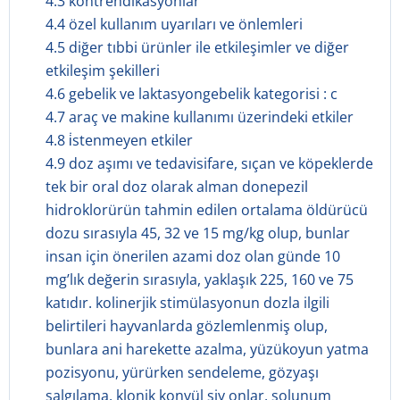
4.3 kontrendikasyonlar
4.4 özel kullanım uyarıları ve önlemleri
4.5 diğer tıbbi ürünler ile etkileşimler ve diğer
etkileşim şekilleri
4.6 gebelik ve laktasyongebelik kategorisi : c
4.7 araç ve makine kullanımı üzerindeki etkiler
4.8 i̇stenmeyen etkiler
4.9 doz aşımı ve tedavisifare, sıçan ve köpeklerde
tek bir oral doz olarak alman donepezil
hidroklorürün tahmin edilen ortalama öldürücü
dozu sırasıyla 45, 32 ve 15 mg/kg olup, bunlar
insan için önerilen azami doz olan günde 10
mg’lık değerin sırasıyla, yaklaşık 225, 160 ve 75
katıdır. kolinerjik stimülasyonun dozla ilgili
belirtileri hayvanlarda gözlemlenmiş olup,
bunlara ani harekette azalma, yüzükoyun yatma
pozisyonu, yürürken sendeleme, gözyaşı
salgılama, klonik konvül siy onlar, solunum