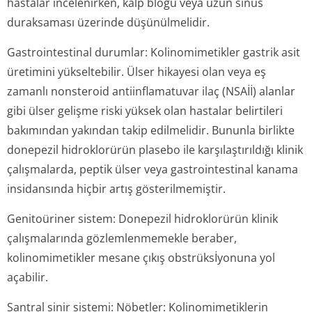
hastalar incelenirken, kalp bloğu veya uzun sinüs
duraksaması üzerinde düşünülmelidir.
Gastrointestinal durumlar:
Kolinomimetikler gastrik asit
üretimini yükseltebilir. Ülser hikayesi olan veya eş
zamanlı nonsteroid antiinflamatuvar ilaç (NSAİİ) alanlar
gibi ülser gelişme riski yüksek olan hastalar belirtileri
bakımından yakından takip edilmelidir. Bununla birlikte
donepezil hidroklorürün plasebo ile karşılaştırıldığı klinik
çalışmalarda, peptik ülser veya gastrointestinal kanama
insidansında hiçbir artış gösterilmemiştir.
Genitoüriner sistem:
Donepezil hidroklorürün klinik
çalışmalarında gözlemlenmemekle beraber,
kolinomimetikler mesane çıkış obstrüksİyonuna yol
açabilir.
Santral sinir sistemi: Nöbetler:
Kolinomimetiklerin