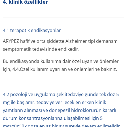
4. kli̇ni̇k özelli̇kler
4.1 terapötik endikasyonlar
ARYPEZ hafif ve orta şiddette Alzheimer tipi demansm
semptomatik tedavisinde endikedir.
Bu endikasyonda kullanıma dair özel uyan ve önlemler
için, 4.4.Özel kullanım uyarılan ve önlemlerine bakınız.
4.2 pozoloji ve uygulama şeklitedaviye günde tek doz 5
mg ile başlamr. tedaviye verilecek en erken klinik
yamtlann alınması ve donepezil hidroklorürün kararlı
durum konsantrasyonlanna ulaşabilmesi için 5
mg/gün’lük doza en az bir ay süreyle devam edilmelidir.