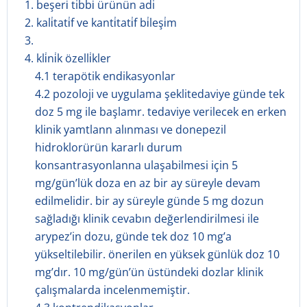
1. beşeri̇ tibbi̇ ürünün adi
2. kali̇tati̇f ve kanti̇tati̇f bi̇leşi̇m
3.
4. kli̇ni̇k özelli̇kler
4.1 terapötik endikasyonlar
4.2 pozoloji ve uygulama şeklitedaviye günde tek
doz 5 mg ile başlamr. tedaviye verilecek en erken
klinik yamtlann alınması ve donepezil
hidroklorürün kararlı durum
konsantrasyonlanna ulaşabilmesi için 5
mg/gün’lük doza en az bir ay süreyle devam
edilmelidir. bir ay süreyle günde 5 mg dozun
sağladığı klinik cevabın değerlendirilmesi ile
arypez’in dozu, günde tek doz 10 mg’a
yükseltilebilir. önerilen en yüksek günlük doz 10
mg’dır. 10 mg/gün’ün üstündeki dozlar klinik
çalışmalarda incelenmemiştir.