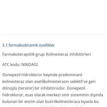
enzimin
in vitro
olarak 1000 kat daha güçlü bir
inhibitörüdür.
Klinik çalışmalar
Hafif ve orta şiddette Alzheimer hastalığı
Alzheimer tipi demanslı hastaların katıldığı klinik
çalışmalarda 5 mg veya 10 mg’lık donepezil
hidroklorürün günde tek doz olarak alınması, dozu
takiben yapılan ölçümlerde sırasıyla %63,6 ve %77,3’lük
asetilkolinesteraz aktivitesinin (eritrosit membranlarında
ölçülen) kararlı durum inhibisyonunu ortaya çıkarmıştır.
Alyuvarlardaki AChEmin donepezil hidroklorür
tarafından inhibisyonu ile kognitif fonksiyonun seçilmiş
özelliklerini inceleyen hassas bir ölçek olan ADAS-
cog’daki değişmelerle uyumlu olduğu gösterilmiştir.
Donepezil hidroklorürün altta yatan nörop atol oj inin