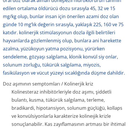
oral doz olarak alman donepezil hidroklorürün tahmin
edilen ortalama öldürücü dozu sırasıyla 45, 32 ve 15
mg/kg olup, bunlar insan için önerilen azami doz olan
günde 10 mg’lık değerin sırasıyla, yaklaşık 225, 160 ve 75
katıdır. kolinerjik stimülasyonun dozla ilgili belirtileri
hayvanlarda gözlemlenmiş olup, bunlara ani harekette
azalma, yüzükoyun yatma pozisyonu, yürürken
sendeleme, gözyaşı salgılama, klonik konvül siy onlar,
solunum zorluğu, tükürük salgılama, miyozis,
fasikülasyon ve vücut yüzeyi sıcaklığında düşme dahildir.
Doz aşımının semptomları / Kolinerjik kriz
Kolinesteraz inhibitörleriyle doz aşımı, şiddetli
bulantı, kusma, tükürük salgılama, terleme,
bradikardi, hipotansiyon, solunum güçlüğü, kollaps
ve konvülsiyonlarla karakterize kolineıjik krizle
sonuçlanabilir. Kas zayıflamasının artması bir ihtimal