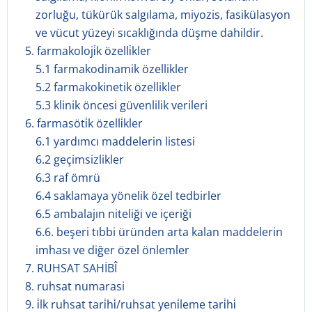
zorluğu, tükürük salgılama, miyozis, fasikülasyon
ve vücut yüzeyi sıcaklığında düşme dahildir.
5. farmakoloji̇k özelli̇kler
5.1 farmakodinamik özellikler
5.2 farmakokinetik özellikler
5.3 klinik öncesi güvenlilik verileri
6. farmasöti̇k özelli̇kler
6.1 yardımcı maddelerin listesi
6.2 geçimsizlikler
6.3 raf ömrü
6.4 saklamaya yönelik özel tedbirler
6.5 ambalajın niteliği ve içeriği
6.6. beşeri tıbbi üründen arta kalan maddelerin
imhası ve diğer özel önlemler
7. RUHSAT SAHİBÎ
8. ruhsat numarasi
9. i̇lk ruhsat tari̇hi̇/ruhsat yeni̇leme tari̇hi̇