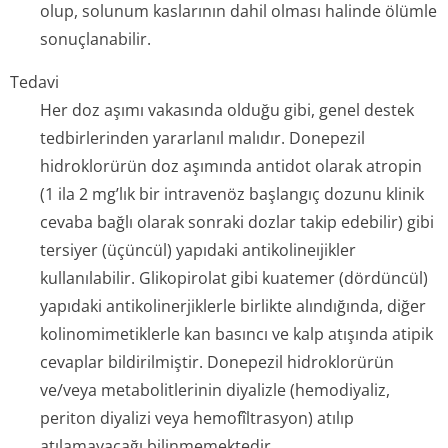
olup, solunum kaslarının dahil olması halinde ölümle
sonuçlanabilir.
Tedavi
Her doz aşımı vakasında olduğu gibi, genel destek
tedbirlerinden yararlanıl malıdır. Donepezil
hidroklorürün doz aşımında antidot olarak atropin
(1 ila 2 mg’lık bir intravenöz başlangıç dozunu klinik
cevaba bağlı olarak sonraki dozlar takip edebilir) gibi
tersiyer (üçüncül) yapıdaki antikolineıjikler
kullanılabilir. Glikopirolat gibi kuatemer (dördüncül)
yapıdaki antikolinerjiklerle birlikte alındığında, diğer
kolinomimetiklerle kan basıncı ve kalp atışında atipik
cevaplar bildirilmiştir. Donepezil hidroklorürün
ve/veya metabolitlerinin diyalizle (hemodiyaliz,
periton diyalizi veya hemofîltrasyon) atılıp
atılamayacağı bilinmemektedir.