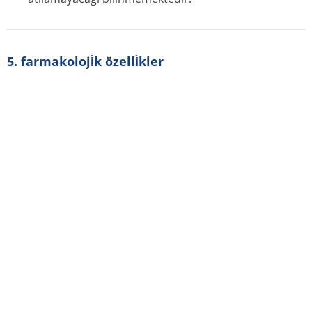
5. farmakoloji̇k özelli̇kler
5.1 farmakodinamik özellikler
Farmakoterapötik grup: Kolinesteraz inhibitörleri
ATC kodu: N06DA02
Donepezil hidroklorür beyinde predominant
kolinesteraz olan asetilkolines­terazın selektif ve geri
dönüşlü (tersinir) bir inhibitörüdür. Donepezil
hidroklorür, esas olarak merkezi sinir sisteminin dışında
bulunan bir enzim olan butirilkolines­teraza kıyasla bu