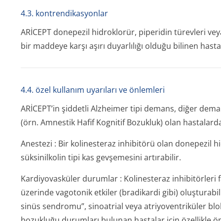
4.3. kontrendikasyonlar
ARİCEPT donepezil hidroklorür, piperidin türevleri v
bir maddeye karşı aşırı duyarlılığı olduğu bilinen hast
4.4. özel kullanım uyarıları ve önlemleri
ARİCEPT’in şiddetli Alzheimer tipi demans, diğer deman
(örn. Amnestik Hafif Kognitif Bozukluk) olan hastalar
Anestezi
: Bir kolinesteraz inhibitörü olan donepezil h
süksinilkolin tipi kas gevşemesini artırabilir.
Kardiyovasküler durumlar
: Kolinesteraz inhibitörleri 
üzerinde vagotonik etkiler (bradikardi gibi) oluşturabi
sinüs sendromu”, sinoatrial veya atriyoventriküler blok
bozukluğu durumları bulunan hastalar için özellikle ön