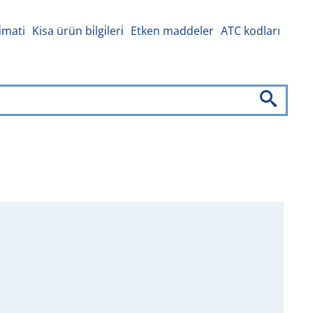
i̇mati
Kisa ürün bi̇lgi̇leri̇
Etken maddeler
ATC kodları