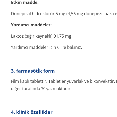
Etkin madde:
Donepezil hidroklorür 5 mg (4,56 mg donepezil baza 
Yardımcı maddeler:
Laktoz (sığır kaynaklı) 91,75 mg
Yardımcı maddeler için 6.1’e bakınız.
3. farmasöti̇k form
Film kaplı tablettir. Tabletler yuvarlak ve bikonvekstir.
diğer tarafında ‘5’ yazmaktadır.
4. kli̇ni̇k özelli̇kler