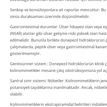
Senkop ve konvülsiyonlara ait raporlar mevcuttur. Bu 
sinüs duraksaması üzerinde düşünülmelidir.
Gastrointestinal durumlar:
Ülser hikayesi olan veya eş
(NSAİİ) alanlar gibi ülser gelişme riski yüksek olan has
edilmelidir. Bununla birlikte donepezil hidroklorürün pla
çalışmalarda, peptik ülser veya gastrointestinal kanam
gösterilmemiştir.
Genitoüriner sistem
: Donepezil hidroklorürün klinik
kolinomimetikler mesane çıkış obstrüksiyonuna yol aça
Santral sinir sistemi: Nöbetler:
Kolinomimetiklerin jen
potansiyeli taşıdıklarına inanılmaktadır. Ancak, nöbet
olabilir.
Kolinomimetiklerin ekstrapiramidal belirtileri indükle