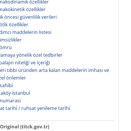
rmakodinamik özellikler
makokinetik özellikler
nik öncesi güvenlilik verileri
i̇k özelli̇kler
rdımcı maddelerin listesi
imsizlikler
f ömrü
klamaya yönelik özel tedbirler
alajın niteliği ve içeriği
şeri tıbbi üründen arta kalan maddelerin imhası ve
zel önlemler
ahi̇bi̇
aköy-İstanbul
 numarasi
sat tari̇hi̇ / ruhsat yeni̇leme tari̇hi̇
Original (titck.gov.tr)