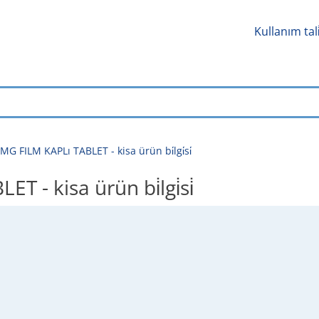
Kullanım tal
G FILM KAPLı TABLET - kisa ürün bi̇lgi̇si̇
- kisa ürün bi̇lgi̇si̇