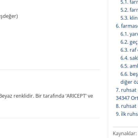
5.1. fa
5.2. far
eşdeğer)
5.3. kli
6. farmasöt
6.1. ya
6.2. geç
6.3. ra
6.4. sa
6.5. amb
6.6. be
diğer ö
7. ruhsat s
 Beyaz renklidir. Bir tarafında ‘ARICEPT’ ve
34347 Ort
8. ruhsat
9. i̇lk ruh
Kaynaklar: