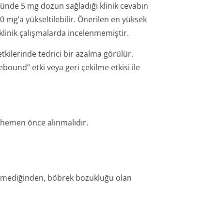
 günde 5 mg dozun sağladığı klinik cevabın
0 mg’a yükseltilebilir. Önerilen en yüksek
linik çalışmalarda incelenmemiştir.
kilerinde tedrici bir azalma görülür.
ound” etki veya geri çekilme etkisi ile
 hemen önce alınmalıdır.
enmediğinden, böbrek bozukluğu olan