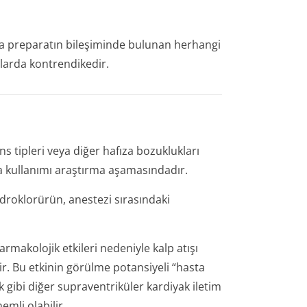
eya preparatın bileşiminde bulunan herhangi
alarda kontrendikedir.
s tipleri veya diğer hafıza bozuklukları
da kullanımı araştırma aşamasındadır.
idroklorürün, anestezi sırasındaki
farmakolojik etkileri nedeniyle kalp atışı
lir. Bu etkinin görülme potansiyeli “hasta
 gibi diğer supraventriküler kardiyak iletim
emli olabilir.