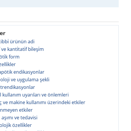
ler
 tibbi̇ ürünün adi
̇f ve kanti̇tati̇f bi̇leşi̇m
öti̇k form
zelli̇kler
rapötik endikasyonlar
zoloji ve uygulama şekli
ntrendikasyonlar
l kullanım uyarıları ve önlemleri
aç ve makine kullanımı üzerindeki etkiler
tenmeyen etkiler
 aşımı ve tedavisi
oji̇k özelli̇kler