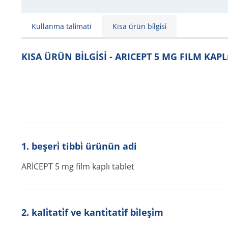
Kullanma tali̇mati
Kisa ürün bi̇lgi̇si̇
KISA ÜRÜN BİLGİSİ - ARICEPT 5 MG FILM KAPL
1. beşeri̇ tibbi̇ ürünün adi
ARİCEPT 5 mg film kaplı tablet
2. kali̇tati̇f ve kanti̇tati̇f bi̇leşi̇m