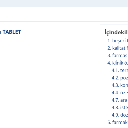
ı TABLET
İçindeki
1. beşeri̇
2. kali̇tati
3. farmas
4. kli̇ni̇k ö
4.1. te
4.2. po
4.3. ko
4.4. öze
4.7. ar
4.8. i̇s
4.9. doz
5. farmakol