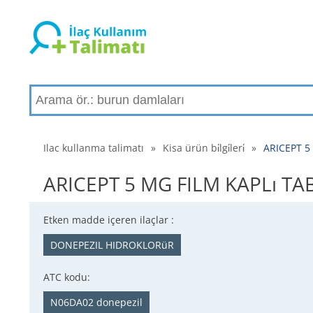
Ilac kullanma talimatı
»
Kisa ürün bi̇lgi̇leri̇
»
ARICEPT 5 M
ARICEPT 5 MG FILM KAPLı TABLET 
Etken madde içeren ilaçlar :
DONEPEZIL HIDROKLORüR
ATC kodu:
N06DA02 donepezil