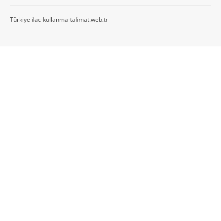
Türkiye ilac-kullanma-talimat.web.tr