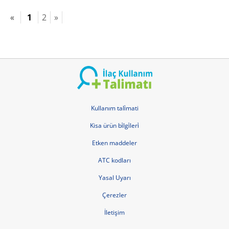
«
1
2
»
Kullanım tali̇mati
Kisa ürün bi̇lgi̇leri̇
Etken maddeler
ATC kodları
Yasal Uyarı
Çerezler
İletişim