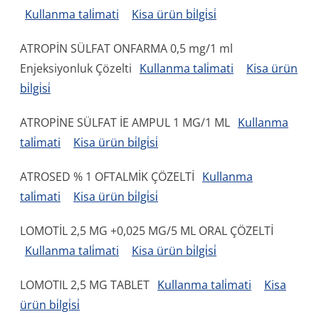
Kullanma tali̇mati
Kisa ürün bi̇lgi̇si̇
ATROPİN SÜLFAT ONFARMA 0,5 mg/1 ml
Enjeksiyonluk Çözelti
Kullanma tali̇mati
Kisa ürün
bi̇lgi̇si̇
ATROPİNE SÜLFAT İE AMPUL 1 MG/1 ML
Kullanma
tali̇mati
Kisa ürün bi̇lgi̇si̇
ATROSED % 1 OFTALMİK ÇÖZELTİ
Kullanma
tali̇mati
Kisa ürün bi̇lgi̇si̇
LOMOTİL 2,5 MG +0,025 MG/5 ML ORAL ÇÖZELTİ
Kullanma tali̇mati
Kisa ürün bi̇lgi̇si̇
LOMOTIL 2,5 MG TABLET
Kullanma tali̇mati
Kisa
ürün bi̇lgi̇si̇