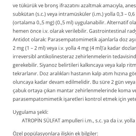
ve tükürük ve bronş ifrazatını azaltmak amacıyla, ane
subkütan (s.c.) veya intramüsküler (i.m.) yolla 0,3 – 0
(ortalama 0.,5 mg) (0.,5 ml) uygulanabilir. Alternatif 
hemen önce i.v. olarak verilebilir. Gastrointestinal rady
Antidot olarak: Parasempatomimetik ajanlarla doz aşımı
2 mg (1 – 2 ml) veya i.v. yolla 4 mg (4 ml)’a kadar dozlar
irreversibl antikolinesteraz zehirlenmelerin tedavisin
gerekebilir. Siyanoz belirtileri kalkıncaya veya kalp r
tekrarlanır. Doz aralıkları hastanın kalp atım hızına g
oluncaya kadar devam edilmelidir. Bu süre 2 gün veya da
çabuk ortaya çıkan mantar zehirlenmelerinde koma v
parasempatomimetik işaretleri kontrol etmek için yete
Uygulama şekli:
ATROPİN SÜLFAT ampulleri i.m., s.c. ya da i.v. yolla
Özel popülasyonlara ilişkin ek bilgiler: