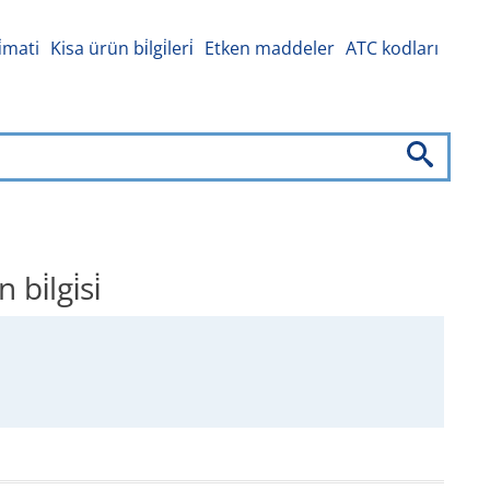
i̇mati
Kisa ürün bi̇lgi̇leri̇
Etken maddeler
ATC kodları
lgi̇si̇