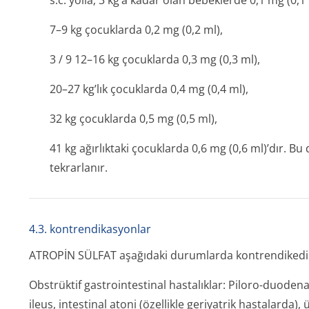
s.c. yolla; 3 kg’a kadar olan bebeklerde 0,1 mg (0,1 
7–9 kg çocuklarda 0,2 mg (0,2 ml),
3 / 9 12–16 kg çocuklarda 0,3 mg (0,3 ml),
20–27 kg’lık çocuklarda 0,4 mg (0,4 ml),
32 kg çocuklarda 0,5 mg (0,5 ml),
41 kg ağırlıktaki çocuklarda 0,6 mg (0,6 ml)’dır. Bu
tekrarlanır.
4.3. kontrendikasyonlar
ATROPİN SÜLFAT aşağıdaki durumlarda kontrendikedi
Obstrüktif gastrointestinal hastalıklar: Piloro-duodena
ileus, intestinal atoni (özellikle geriyatrik hastalarda),