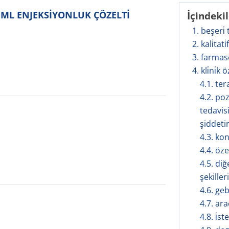
1 ML ENJEKSİYONLUK ÇÖZELTİ
İçindeki
1. beşeri̇
2. kali̇tati
3. farmas
4. kli̇ni̇k ö
4.1. te
4.2. po
tedavis
şiddetin
4.3. ko
4.4. öze
4.5. diğ
şekilleri
4.6. geb
4.7. ar
4.8. i̇s