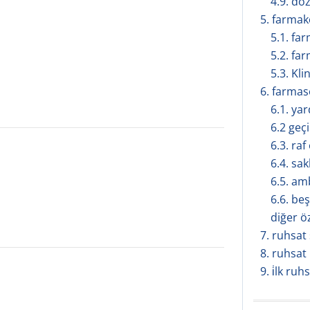
4.9. doz
5. farmakol
5.1. fa
5.2. fa
5.3. Kli
6. farmasöt
6.1. ya
6.2 geçi
6.3. ra
6.4. sa
6.5. amb
6.6. be
diğer ö
7. ruhsat s
8. ruhsat
9. i̇lk ruh