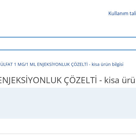
Kullanım tal
LFAT 1 MG/1 ML ENJEKSİYONLUK ÇÖZELTİ - kisa ürün bi̇lgi̇si̇
EKSİYONLUK ÇÖZELTİ - kisa ürün bi̇