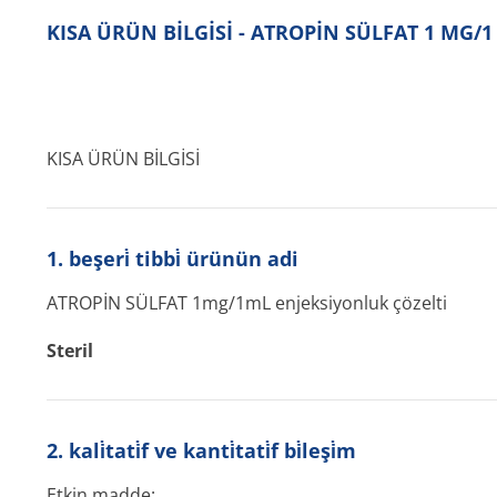
KISA ÜRÜN BİLGİSİ - ATROPİN SÜLFAT 1 MG/
KISA ÜRÜN BİLGİSİ
1. beşeri̇ tibbi̇ ürünün adi
ATROPİN SÜLFAT 1mg/1mL enjeksiyonluk çözelti
Steril
2. kali̇tati̇f ve kanti̇tati̇f bi̇leşi̇m
Etkin madde: