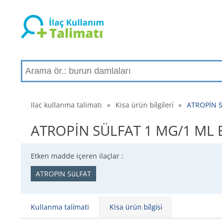
Ilac kullanma talimatı
»
Kisa ürün bi̇lgi̇leri̇
»
ATROPİN SÜ
ATROPİN SÜLFAT 1 MG/1 ML ENJ
Etken madde içeren ilaçlar :
ATROPIN SüLFAT
Kullanma tali̇mati
Kisa ürün bi̇lgi̇si̇