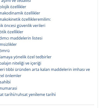
 aşımı ve tedavisi
oji̇k özelli̇kler
rmakodinamik özellikler
rmakokinetik özellikleremilim:
nik öncesi güvenlik verileri
i̇k özelli̇kler
rdımcı maddelerin listesi
msizlikler
f ömrü
klamaya yönelik özel tedbirler
alajın niteliği ve içeriği
şeri tıbbi üründen arta kalan maddelerin imhası ve
zel önlemler
ahi̇bi̇
 numarasi
sat tari̇hi̇/ruhsat yeni̇leme tari̇hi̇