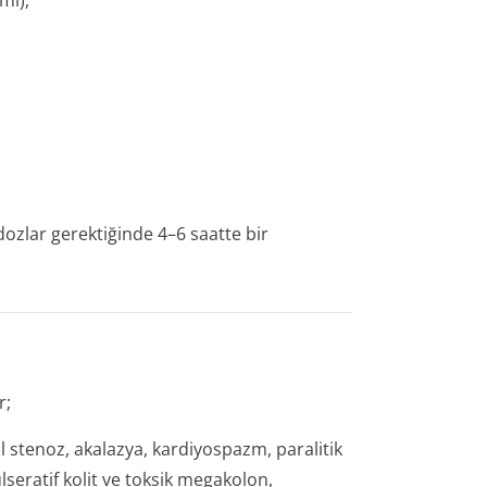
ml),
 dozlar gerektiğinde 4–6 saatte bir
r;
l stenoz, akalazya, kardiyospazm, paralitik
 ülseratif kolit ve toksik megakolon,