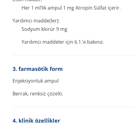
Her 1 ml’lik ampul 1 mg Atropin Sülfat içerir.
Yardımcı madde(ler):
Sodyum klorür 9 mg
Yardımcı maddeler için 6.1.’e bakınız.
3. farmasöti̇k form
Enjeksiyonluk ampul
Berrak, renksiz çözelti.
4. kli̇ni̇k özelli̇kler