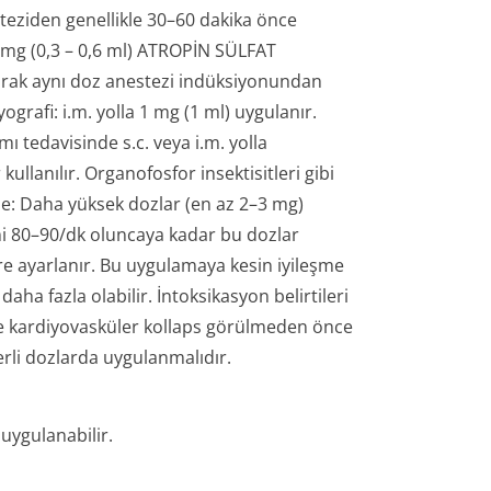
steziden genellikle 30–60 dakika önce
,6 mg (0,3 – 0,6 ml) ATROPİN SÜLFAT
olarak aynı doz anestezi indüksiyonundan
ografi: i.m. yolla 1 mg (1 ml) uygulanır.
 tedavisinde s.c. veya i.m. yolla
 kullanılır. Organofosfor insektisitleri gibi
de: Daha yüksek dozlar (en az 2–3 mg)
itmi 80–90/dk oluncaya kadar bu dozlar
öre ayarlanır. Bu uygulamaya kesin iyileşme
ha fazla olabilir. İntoksikasyon belirtileri
e kardiyovasküler kollaps görülmeden önce
rli dozlarda uygulanmalıdır.
 uygulanabilir.