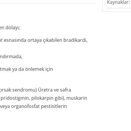
Kaynaklar:
en dolayı;
yat esnasında ortaya çıkabilen bradikardi,
andırmada,
altmak ya da önlemek için
ağırsak sendromu) Üretra ve safra
, pridostigmin, pilokarpin gibi), muskarin
veya organofosfat pestisitlerin