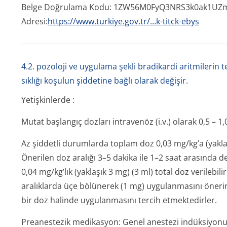
Belge Doğrulama Kodu: 1ZW56M0FyQ3NR­S3k0ak1UZmx
Adresi:
https://www.turkiye.gov.tr/…k-titck-ebys
4.2. pozoloji ve uygulama şekli bradikardi aritmilerin
sıklığı koşulun şiddetine bağlı olarak değişir.
Yetişkinlerde
:
Mutat başlangıç dozları intravenöz (i.v.) olarak 0,5 – 1,
Az şiddetli durumlarda toplam doz 0,03 mg/kg’a (yaklaş
Önerilen doz aralığı 3–5 dakika ile 1–2 saat arasında de
0,04 mg/kg’lık (yaklaşık 3 mg) (3 ml) total doz verilebi
aralıklarda üçe bölünerek (1 mg) uygulanmasını önerir
bir doz halinde uygulanmasını tercih etmektedirler.
Preanestezik medikasyon: Genel anestezi indüksiyonun