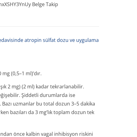
XSHY3Y­nUy Belge Takip
 tedavisinde atropin sülfat dozu ve uygulama
0 mg (0,5–1 ml)’dır.
ık 2 mg) (2 ml) kadar tekrarlanabilir.
ğişebilir. Şiddetli durumlarda ise
lir. Bazı uzmanlar bu total dozun 3–5 dakika
ken bazıları da 3 mg’lık toplam dozun tek
dan önce kalbin vagal inhibisyon riskini