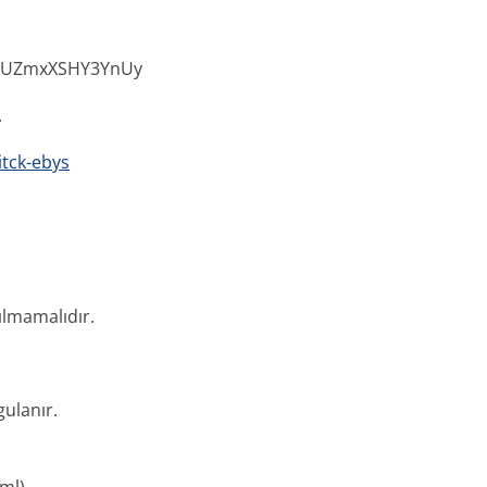
1UZmxXSHY3Y­nUy
.
itck-ebys
ılmamalıdır.
gulanır.