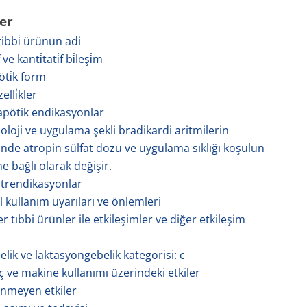
ler
 tibbi̇ ürünün adi
̇f ve kanti̇tati̇f bi̇leşi̇m
öti̇k form
zelli̇kler
rapötik endikasyonlar
zoloji ve uygulama şekli bradikardi aritmilerin
inde atropin sülfat dozu ve uygulama sıklığı koşulun
e bağlı olarak değişir.
ntrendikasyonlar
l kullanım uyarıları ve önlemleri
er tıbbi ürünler ile etkileşimler ve diğer etkileşim
elik ve laktasyongebelik kategorisi: c
aç ve makine kullanımı üzerindeki etkiler
tenmeyen etkiler