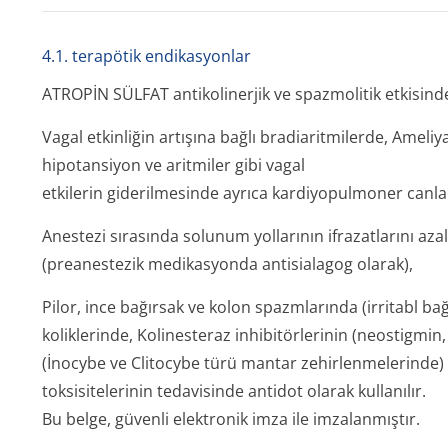
4.1. terapötik endikasyonlar
ATROPİN SÜLFAT antikolinerjik ve spazmolitik etkisind
Vagal etkinliğin artışına bağlı bradiaritmilerde, Ameli
hipotansiyon ve aritmiler gibi vagal
etkilerin giderilmesinde ayrıca kardiyopulmoner canl
Anestezi sırasında solunum yollarının ifrazatlarını az
(preanestezik medikasyonda antisialagog olarak),
Pilor, ince bağırsak ve kolon spazmlarında (irritabl b
koliklerinde, Kolinesteraz inhibitörlerinin (neostigmin
(İnocybe ve Clitocybe türü mantar zehirlenmelerinde) 
toksisitelerinin tedavisinde antidot olarak kullanılır.
Bu belge, güvenli elektronik imza ile imzalanmıştır.