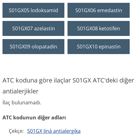
S01GX05 lodoksamid
S01GX06 emedastin
S01GX07 azelastin
S01GX08 ketotifen
S01GX09 olopatadin
S01GX10 epinastin
ATC koduna göre ilaçlar S01GX ATC'deki diğer
antialerjikler
İlaç bulunamadı.
ATC kodunun diğer adları
Çekçe:
S01GX Jiná antialergika