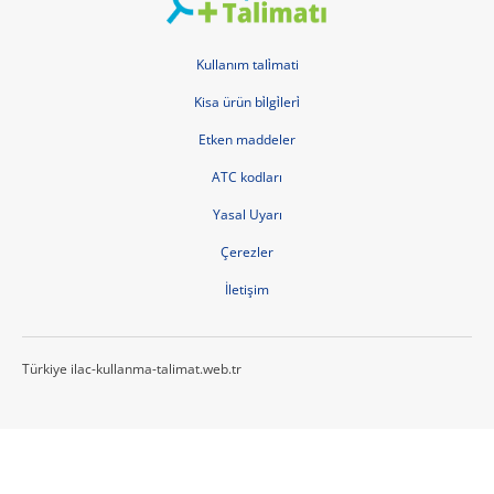
Kullanım tali̇mati
Kisa ürün bi̇lgi̇leri̇
Etken maddeler
ATC kodları
Yasal Uyarı
Çerezler
İletişim
Türkiye ilac-kullanma-talimat.web.tr