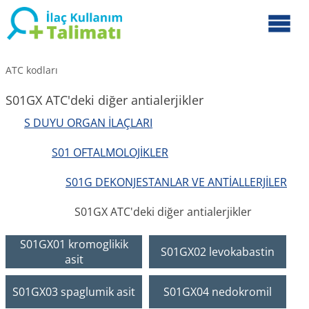
ATC kodları
S01GX ATC'deki diğer antialerjikler
S DUYU ORGAN İLAÇLARI
S01 OFTALMOLOJİKLER
S01G DEKONJESTANLAR VE ANTİALLERJİLER
S01GX ATC'deki diğer antialerjikler
S01GX01 kromoglikik
S01GX02 levokabastin
asit
S01GX03 spaglumik asit
S01GX04 nedokromil