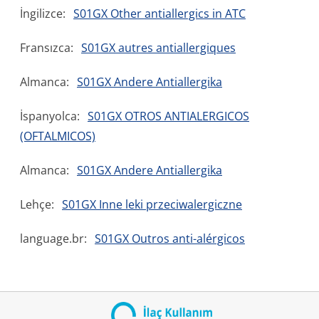
İngilizce:
S01GX Other antiallergics in ATC
Fransızca:
S01GX autres antiallergiques
Almanca:
S01GX Andere Antiallergika
İspanyolca:
S01GX OTROS ANTIALERGICOS
(OFTALMICOS)
Almanca:
S01GX Andere Antiallergika
Lehçe:
S01GX Inne leki przeciwalergiczne
language.br:
S01GX Outros anti-alérgicos