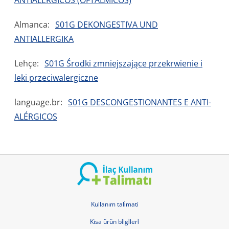
ANTIALERGICOS (OFTALMICOS)
Almanca:
S01G DEKONGESTIVA UND
ANTIALLERGIKA
Lehçe:
S01G Środki zmniejszające przekrwienie i
leki przeciwalergiczne
language.br:
S01G DESCONGESTIONANTES E ANTI-
ALÉRGICOS
Kullanım tali̇mati
Kisa ürün bi̇lgi̇leri̇