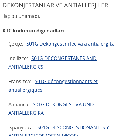
DEKONJESTANLAR VE ANTİALLERJİLER
İlaç bulunamadı.
ATC kodunun diğer adları
Çekçe:
S01G Dekongesční léčiva a antialergika
İngilizce:
S01G DECONGESTANTS AND
ANTIALLERGICS
Fransızca:
S01G décongestionnants et
antiallergiques
Almanca:
S01G DEKONGESTIVA UND
ANTIALLERGIKA
İspanyolca:
S01G DESCONGESTIONANTES Y