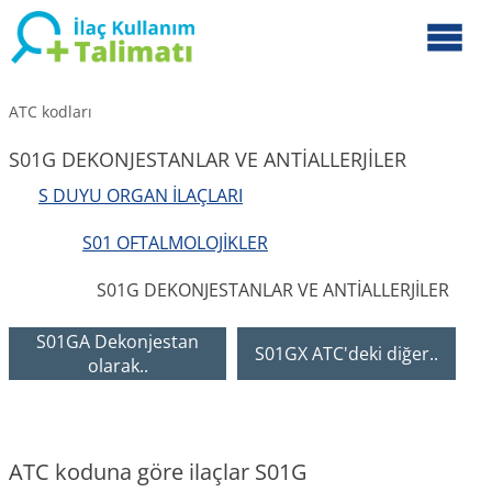
ATC kodları
S01G DEKONJESTANLAR VE ANTİALLERJİLER
S DUYU ORGAN İLAÇLARI
S01 OFTALMOLOJİKLER
S01G DEKONJESTANLAR VE ANTİALLERJİLER
S01GA Dekonjestan
S01GX ATC'deki diğer..
olarak..
ATC koduna göre ilaçlar S01G