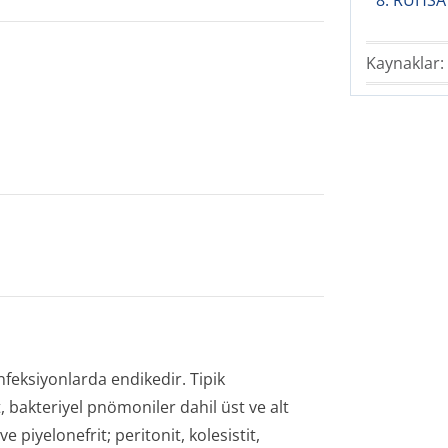
8. RUHS
Kaynaklar:
eksiyonlarda endikedir. Tipik
t, bakteriyel pnömoniler dahil üst ve alt
 piyelonefrit; peritonit, kolesistit,