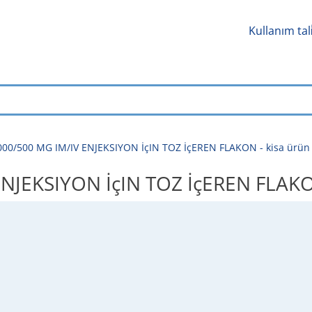
Kullanım tal
00/500 MG IM/IV ENJEKSIYON İçIN TOZ İçEREN FLAKON - kisa ürün bi̇l
EKSIYON İçIN TOZ İçEREN FLAKON - k