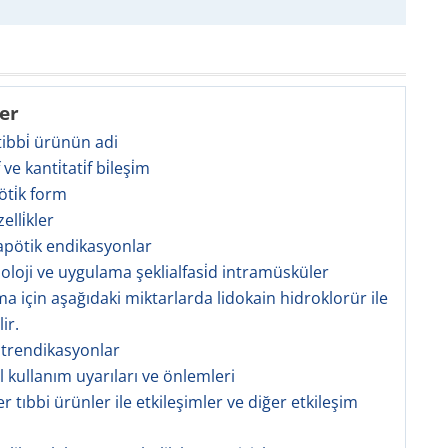
ler
 tibbi̇ ürünün adi
̇f ve kanti̇tati̇f bi̇leşi̇m
öti̇k form
zelli̇kler
rapötik endikasyonlar
zoloji ve uygulama şeklialfasi̇d intramüsküler
a için aşağıdaki miktarlarda lidokain hidroklorür ile
lir.
ntrendikasyonlar
l kullanım uyarıları ve önlemleri
er tıbbi ürünler ile etkileşimler ve diğer etkileşim