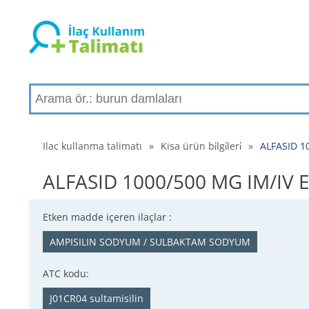
Ilac kullanma talimatı
»
Kisa ürün bi̇lgi̇leri̇
»
ALFASID 10
ALFASID 1000/500 MG IM/IV ENJ
Etken madde içeren ilaçlar :
AMPISILIN SODYUM / SULBAKTAM SODYUM
ATC kodu:
J01CR04 sultamisilin