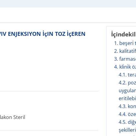
/IV ENJEKSIYON İçIN TOZ İçEREN
İçindeki
1. beşeri̇
2. kali̇tati
3. farmas
4. kli̇ni̇k ö
4.1. te
4.2. po
uygulam
eritilebi
4.3. ko
4.4. öze
lakon Steril
4.5. diğ
şekilleri