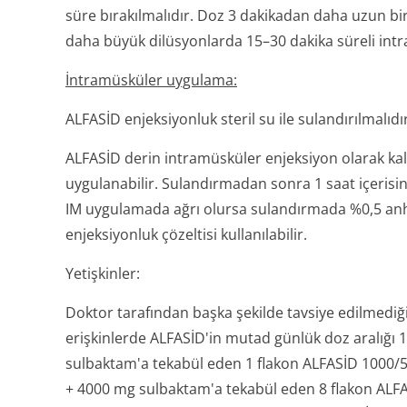
süre bırakılmalıdır. Doz 3 dakikadan daha uzun bi
daha büyük dilüsyonlarda 15–30 dakika süreli intra
İntramüsküler uygulama:
ALFASİD enjeksiyonluk steril su ile sulandırılmalıdır
ALFASİD derin intramüsküler enjeksiyon olarak ka
uygulanabilir. Sulandırmadan sonra 1 saat içerisi
IM uygulamada ağrı olursa sulandırmada %0,5 anhi
enjeksiyonluk çözeltisi kullanılabilir.
Yetişkinler:
Doktor tarafından başka şekilde tavsiye edilmediğ
erişkinlerde ALFASİD'in mutad günlük doz aralığı
sulbaktam'a tekabül eden 1 flakon ALFASİD 1000/5
+ 4000 mg sulbaktam'a tekabül eden 8 flakon ALF