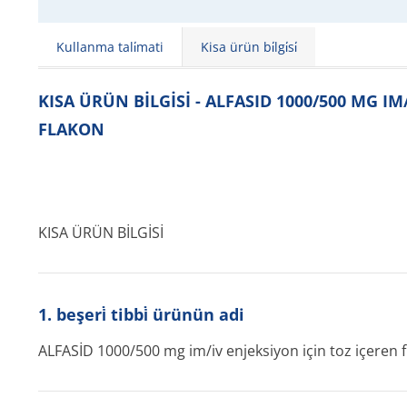
Kullanma tali̇mati
Kisa ürün bi̇lgi̇si̇
KISA ÜRÜN BİLGİSİ - ALFASID 1000/500 MG IM
FLAKON
KISA ÜRÜN BİLGİSİ
1. beşeri̇ tibbi̇ ürünün adi
ALFASİD 1000/500 mg im/iv enjeksiyon için toz içeren f