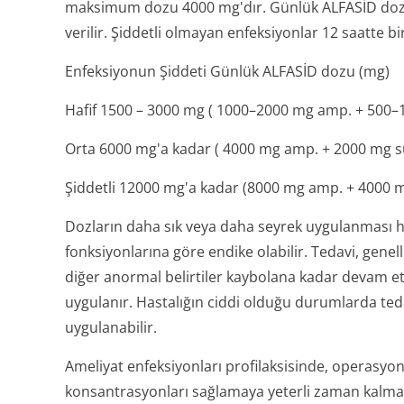
maksimum dozu 4000 mg'dır. Günlük ALFASİD dozlar
verilir. Şiddetli olmayan enfeksiyonlar 12 saatte bir
Enfeksiyonun Şiddeti Günlük ALFASİD dozu (mg)
Hafif 1500 – 3000 mg ( 1000–2000 mg amp. + 500–
Orta 6000 mg'a kadar ( 4000 mg amp. + 2000 mg su
Şiddetli 12000 mg'a kadar (8000 mg amp. + 4000 m
Dozların daha sık veya daha seyrek uygulanması ha
fonksiyonlarına göre endike olabilir. Tedavi, genel
diğer anormal belirtiler kaybolana kadar devam ett
uygulanır. Hastalığın ciddi olduğu durumlarda tedav
uygulanabilir.
Ameliyat enfeksiyonları profilaksisinde, operasyon
konsantrasyonları sağlamaya yeterli zaman kalmas