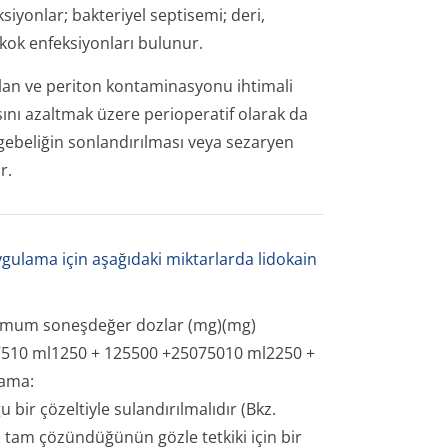
siyonlar; bakteriyel septisemi; deri,
ok enfeksiyonları bulunur.
lan ve periton kontaminasyonu ihtimali
ını azaltmak üzere perioperatif olarak da
, gebeliğin sonlandırılması veya sezaryen
r.
ygulama için aşağıdaki miktarlarda lidokain
imum soneşdeğer dozlar (mg)(mg)
37510 ml1250 + 125500 +25075010 ml2250 +
lama:
bir çözeltiyle sulandırılmalıdır (Bkz.
 tam çözündüğünün gözle tetkiki için bir