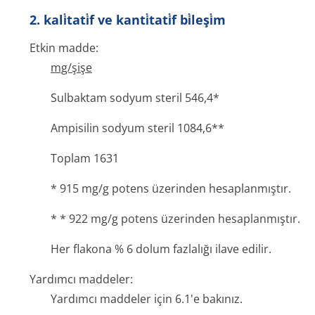
2. kali̇tati̇f ve kanti̇tati̇f bi̇leşi̇m
Etkin madde:
mg/şişe
Sulbaktam sodyum steril 546,4*
Ampisilin sodyum steril 1084,6**
Toplam 1631
* 915 mg/g potens üzerinden hesaplanmıştır.
* * 922 mg/g potens üzerinden hesaplanmıştır.
Her flakona % 6 dolum fazlalığı ilave edilir.
Yardımcı maddeler:
Yardımcı maddeler için 6.1'e bakınız.