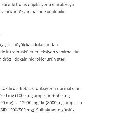
r sürede bolus enjeksiyonu olarak veya
venöz infüzyon halinde verilebilir.
.
lça gibi büyük kas dokusundan
nde intramüsküler enjeksiyon yapılmalıdır.
dröz lidokain hidroklorürün steril
i takdirde: Böbrek fonksiyonu normal olan
 1500 mg (1000 mg ampisilin + 500 mg
00 mg) ila 12000 mg'dır (8000 mg ampisilin
ASİD 1000/500 mg). Sulbaktamın günlük