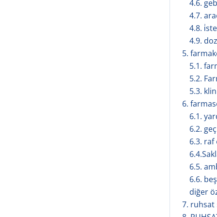
4.6. ge
4.7. ar
4.8. i̇s
4.9. doz
5. farmakol
5.1. fa
5.2. Fa
5.3. kli
6. farmasöt
6.1. ya
6.2. geç
6.3. ra
6.4.Sak
6.5. amb
6.6. be
diğer ö
7. ruhsat s