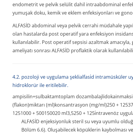
endometrit ve pelvik selülit dahil intraabdominal enfek
yumuşak doku, kemik ve eklem enfeksiyonları ve gonok
ALFASİD abdominal veya pelvik cerrahi müdahale yapı
olan hastalarda post operatif yara enfeksiyon insidans
kullanılabilir. Post operatif sepsisi azaltmak amacıyla
ameliyatı sonrası ALFASİD proflaktik olarak kullanılabili
4.2. pozoloji ve uygulama şeklialfasi̇d intramüsküler u
hidroklorür ile eritilebilir.
ampisilin+sulbaktamtoplam dozambalajlidokainmaks
(flakon)miktarı (ml)konsantrasyon (mg/ml)250 + 125
1251000 + 500150020 ml3,5250 + 125i̇ntravenöz uygu
ALFASİD enjeksiyonluk steril su veya uyumlu olduğu 
Bölüm 6.6). Oluşabilecek köpüklerin kaybolması ve