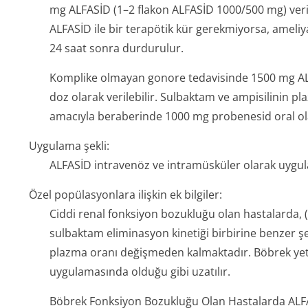
mg ALFASİD (1–2 flakon ALFASİD 1000/500 mg) verilir
ALFASİD ile bir terapötik kür gerekmiyorsa, ameli
24 saat sonra durdurulur.
Komplike olmayan gonore tedavisinde 1500 mg AL
doz olarak verilebilir. Sulbaktam ve ampisilinin 
amacıyla beraberinde 1000 mg probenesid oral ola
Uygulama şekli:
ALFASİD intravenöz ve intramüsküler olarak uygula
Özel popülasyonlara ilişkin ek bilgiler:
Ciddi renal fonksiyon bozukluğu olan hastalarda, (
sulbaktam eliminasyon kinetiği birbirine benzer şe
plazma oranı değişmeden kalmaktadır. Böbrek yetm
uygulamasında olduğu gibi uzatılır.
Böbrek Fonksiyon Bozukluğu Olan Hastalarda ALF