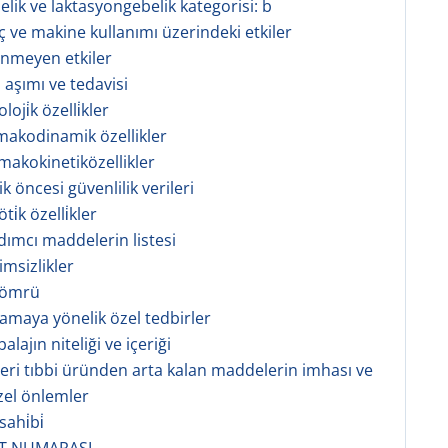
belik ve laktasyongebelik kategorisi: b
aç ve makine kullanımı üzerindeki etkiler
tenmeyen etkiler
 aşımı ve tedavisi
oji̇k özelli̇kler
rmakodinamik özellikler
rmakokinetiközellikler
nik öncesi güvenlilik verileri
i̇k özelli̇kler
rdımcı maddelerin listesi
imsizlikler
f ömrü
lamaya yönelik özel tedbirler
alajın niteliği ve içeriği
şeri tıbbi üründen arta kalan maddelerin imhası ve
zel önlemler
ahi̇bi̇