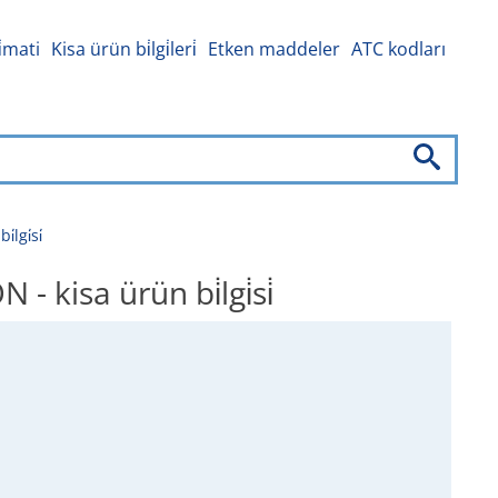
i̇mati
Kisa ürün bi̇lgi̇leri̇
Etken maddeler
ATC kodları
gi̇si̇
isa ürün bi̇lgi̇si̇