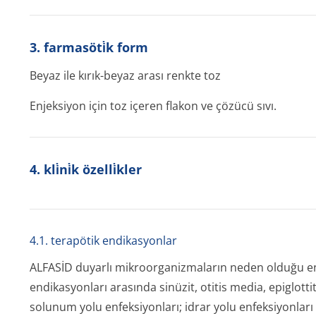
3. farmasöti̇k form
Beyaz ile kırık-beyaz arası renkte toz
Enjeksiyon için toz içeren flakon ve çözücü sıvı.
4. kli̇ni̇k özelli̇kler
4.1. terapötik endikasyonlar
ALFASİD duyarlı mikroorganizmaların neden olduğu enf
endikasyonları arasında sinüzit, otitis media, epiglotti
solunum yolu enfeksiyonları; idrar yolu enfeksiyonları ve