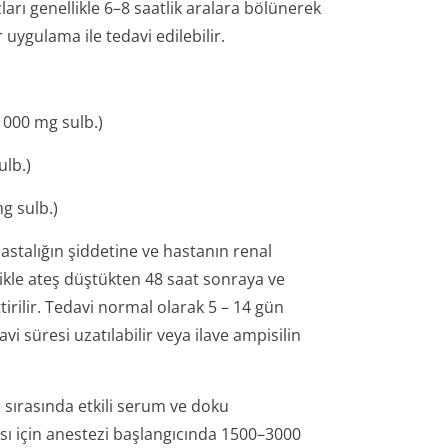
ı genellikle 6–8 saatlik aralara bölünerek
 uygulama ile tedavi edilebilir.
1000 mg sulb.)
lb.)
g sulb.)
stalığın şiddetine ve hastanın renal
likle ateş düştükten 48 saat sonraya ve
irilir. Tedavi normal olarak 5 – 14 gün
i süresi uzatılabilir veya ilave ampisilin
 sırasında etkili serum ve doku
ı için anestezi başlangıcında 1500–3000