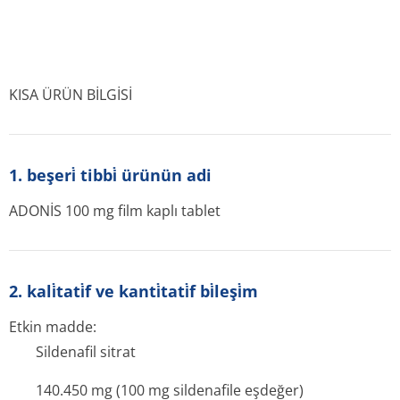
KISA ÜRÜN BİLGİSİ
1. beşeri̇ tibbi̇ ürünün adi
ADONİS 100 mg film kaplı tablet
2. kali̇tati̇f ve kanti̇tati̇f bi̇leşi̇m
Etkin madde:
Sildenafil sitrat
140.450 mg (100 mg sildenafile eşdeğer)