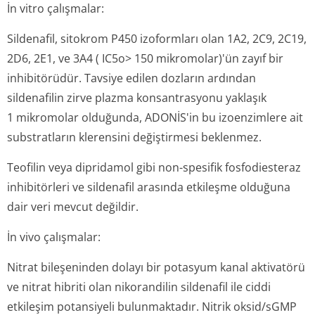
İn vitro çalışmalar:
Sildenafil, sitokrom P450 izoformları olan 1A2, 2C9, 2C19,
2D6, 2E1, ve 3A4 ( IC5o> 150 mikromolar)'ün zayıf bir
inhibitörüdür. Tavsiye edilen dozların ardından
sildenafilin zirve plazma konsantrasyonu yaklaşık
1 mikromolar olduğunda, ADONİS'in bu izoenzimlere ait
substratların klerensini değiştirmesi beklenmez.
Teofilin veya dipridamol gibi non-spesifik fosfodiesteraz
inhibitörleri ve sildenafil arasında etkileşme olduğuna
dair veri mevcut değildir.
İn vivo çalışmalar:
Nitrat bileşeninden dolayı bir potasyum kanal aktivatörü
ve nitrat hibriti olan nikorandilin sildenafil ile ciddi
etkileşim potansiyeli bulunmaktadır. Nitrik oksid/sGMP