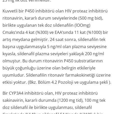
25 mg'lık doz verilmelidir.
Kuvvetli bir P450 inhibitörü olan HIV proteaz inhibitörü
ritonavirin, kararlı durum seviyelerinde (500 mg bid),
birlikte uygulanan tek doz sildenafılin (lOOmg)
Cmaks’ında 4 kat (%300) ve EAA’sında 11 kat (%1000) bir
artış meydana gelmiştir. 24 saat sonra, sildenafılin tek
başına uygulanmasıyla 5 ng/ml olan plazma seviyesine
kıyasla, sildenafıl plazma seviyeleri yaklaşık 200 ng/ml
olmuştur. Bu durum ritonavirin P450 substratlarının
büyük çoğunluğu üzerine olan belirgin etkileriyle
uyumludur. Sildenafılin ritonavir farmakokinetiği üzerine
etkisi yoktur. (Bkz. Bölüm 4.2 Pozoloji ve uygulama şekli ).
Bir CYP3A4 inhibitörü olan, HIV proteaz inhibitörü
sakinavirin, kararlı durumda (1200 mg tid), 100 mg tek
doz sildenafıl ile birlikte uygulanması, sildenafıl