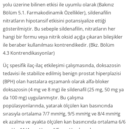
yolu üzerine bilinen etkisi ile uyumlu olarak (Bakınız
Bölüm 5.1. Farmakodinamik Özellikler), sildenafilin
nitratların hipotansif etkisini potansiyalize ettiği
gösterilmiştir. Bu sebeple sildenafilin, nitratların her
hangi bir formu veya nitrik oksid açığa çıkaran bileşikler
ile beraber kullanılması kontrendikedir. (Bkz. Bölüm
4.3 Kontrendi­kasyonlar)
Üç spesifik ilaç-ilaç etkileşimi çalışmasında, doksazosin
tedavisi ile stabilize edilmiş benign prostat hiperplazisi
(BPH) olan hastalara eşzamanlı olarak alfa-bloker
doksazosin (4 mg ve 8 mg) ile sildenafil (25 mg, 50 mg ya
da 100 mg) uygulanmıştır. Bu çalışma
popülasyonlarında, yatarak ölçülen kan basıncında
sırasıyla ortalama 7/7 mmHg, 9/5 mmHg ve 8/4 mmHg
ek azalma ve ayakta ölçülen kan basıncında ortalama 6/6