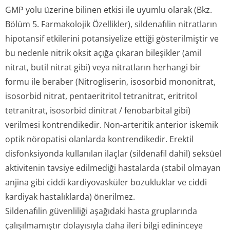
GMP yolu üzerine bilinen etkisi ile uyumlu olarak (Bkz.
Bölüm 5. Farmakolojik Özellikler), sildenafılin nitratların
hipotansif etkilerini potansiyelize ettiği gösterilmiştir ve
bu nedenle nitrik oksit açığa çıkaran bileşikler (amil
nitrat, butil nitrat gibi) veya nitratların herhangi bir
formu ile beraber (Nitrogliserin, isosorbid mononitrat,
isosorbid nitrat, pentaeritritol tetranitrat, eritritol
tetranitrat, isosorbid dinitrat / fenobarbital gibi)
verilmesi kontrendikedir. Non-arteritik anterior iskemik
optik nöropatisi olanlarda kontrendikedir. Erektil
disfonksiyonda kullanılan ilaçlar (sildenafil dahil) seksüel
aktivitenin tavsiye edilmediği hastalarda (stabil olmayan
anjina gibi ciddi kardiyovasküler bozukluklar ve ciddi
kardiyak hastalıklarda) önerilmez.
Sildenafılin güvenliliği aşağıdaki hasta gruplarında
çalışılmamıştır dolayısıyla daha ileri bilgi edininceye