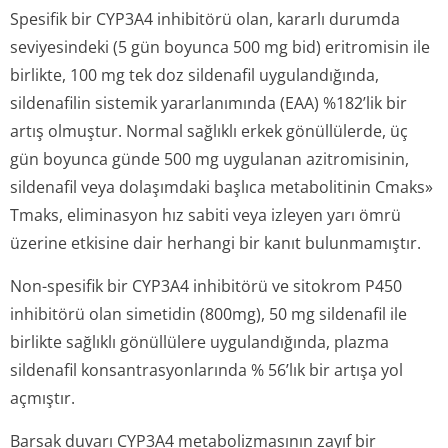
Spesifik bir CYP3A4 inhibitörü olan, kararlı durumda
seviyesindeki (5 gün boyunca 500 mg bid) eritromisin ile
birlikte, 100 mg tek doz sildenafil uygulandığında,
sildenafilin sistemik yararlanımında (EAA) %182’lik bir
artış olmuştur. Normal sağlıklı erkek gönüllülerde, üç
gün boyunca günde 500 mg uygulanan azitromisinin,
sildenafil veya dolaşımdaki başlıca metabolitinin Cmaks»
Tmaks, eliminasyon hız sabiti veya izleyen yarı ömrü
üzerine etkisine dair herhangi bir kanıt bulunmamıştır.
Non-spesifik bir CYP3A4 inhibitörü ve sitokrom P450
inhibitörü olan simetidin (800mg), 50 mg sildenafil ile
birlikte sağlıklı gönüllülere uygulandığında, plazma
sildenafil konsantrasyon­larında % 56’lık bir artışa yol
açmıştır.
Barsak duvarı CYP3A4 metabolizmasının zayıf bir