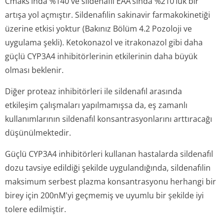
Cmaks’ında %140 ve sildenafıl EAA’sında %210’luk bir
artışa yol açmıştır. Sildenafılin sakinavir farmakokinetiği
üzerine etkisi yoktur (Bakınız Bölüm 4.2 Pozoloji ve
uygulama şekli). Ketokonazol ve itrakonazol gibi daha
güçlü CYP3A4 inhibitörlerinin etkilerinin daha büyük
olması beklenir.
Diğer proteaz inhibitörleri ile sildenafıl arasında
etkileşim çalışmaları yapılmamışsa da, eş zamanlı
kullanımlarının sildenafıl konsantrasyonlarını arttıracağı
düşünülmektedir.
Güçlü CYP3A4 inhibitörleri kullanan hastalarda sildenafıl
dozu tavsiye edildiği şekilde uygulandığında, sildenafılin
maksimum serbest plazma konsantrasyonu herhangi bir
birey için 200nM'yi geçmemiş ve uyumlu bir şekilde iyi
tolere edilmiştir.