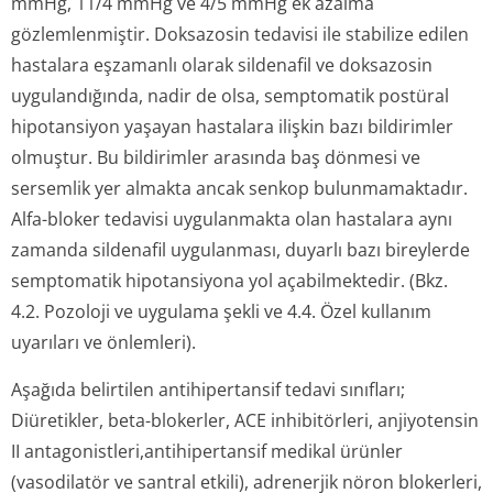
mmHg, 11/4 mmHg ve 4/5 mmHg ek azalma
gözlemlenmiştir. Doksazosin tedavisi ile stabilize edilen
hastalara eşzamanlı olarak sildenafil ve doksazosin
uygulandığında, nadir de olsa, semptomatik postüral
hipotansiyon yaşayan hastalara ilişkin bazı bildirimler
olmuştur. Bu bildirimler arasında baş dönmesi ve
sersemlik yer almakta ancak senkop bulunmamaktadır.
Alfa-bloker tedavisi uygulanmakta olan hastalara aynı
zamanda sildenafil uygulanması, duyarlı bazı bireylerde
semptomatik hipotansiyona yol açabilmektedir. (Bkz.
4.2. Pozoloji ve uygulama şekli ve 4.4. Özel kullanım
uyarıları ve önlemleri).
Aşağıda belirtilen antihipertansif tedavi sınıfları;
Diüretikler, beta-blokerler, ACE inhibitörleri, anjiyotensin
II antagonistleri,an­tihipertansif medikal ürünler
(vasodilatör ve santral etkili), adrenerjik nöron blokerleri,