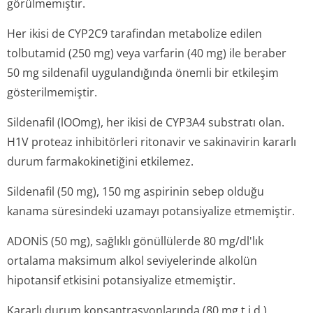
görülmemiştir.
Her ikisi de CYP2C9 tarafindan metabolize edilen
tolbutamid (250 mg) veya varfarin (40 mg) ile beraber
50 mg sildenafil uygulandığında önemli bir etkileşim
gösterilmemiştir.
Sildenafil (lOOmg), her ikisi de CYP3A4 substratı olan.
H1V proteaz inhibitörleri ritonavir ve sakinavirin kararlı
durum farmakokinetiğini etkilemez.
Sildenafil (50 mg), 150 mg aspirinin sebep olduğu
kanama süresindeki uzamayı potansiyalize etmemiştir.
ADONİS (50 mg), sağlıklı gönüllülerde 80 mg/dl'lık
ortalama maksimum alkol seviyelerinde alkolün
hipotansif etkisini potansiyalize etmemiştir.
Kararlı durum konsantrasyon­larında (80 mg t.i.d.)