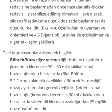
potansiyelini en aza indirmek için, sildenafil
tedavisine başlanmadan önce hastalar alfa-bloker
tedavisi ile stabilize edilmiş olmalıdır. İlave olarak,
sildenafil tedavisine düşük dozlarda başlanması da
düşünülmelidir. (Bkz. 4.4. Özel kullanım uyarıları ve
önlemleri ve 4.5 Diğer tıbbi ürünler ile etkileşimler ve
diğer etkileşim şekilleri)
Özel popülasyonlara ilişkin ek bilgiler
Böbrek/Karaciğer yetmezliği:
Hafif-orta şiddette
(kreatinin klerensi = 30 – 80 mL/dakika) renal
bozukluğu olan hastalarda (Bkz. Bölüm
5.2 Farmakokinetik özellikler / Böbrek Yetmezliği)
dozaj ayarlamaları gerekli değildir. Şiddetli renal
bozukluğu (kreatinin klerensi < 30 mL/dakika) olan
hastalarda sildenafil klerensi azaldığından 25 mg’lik
doz düşünülmelidir.