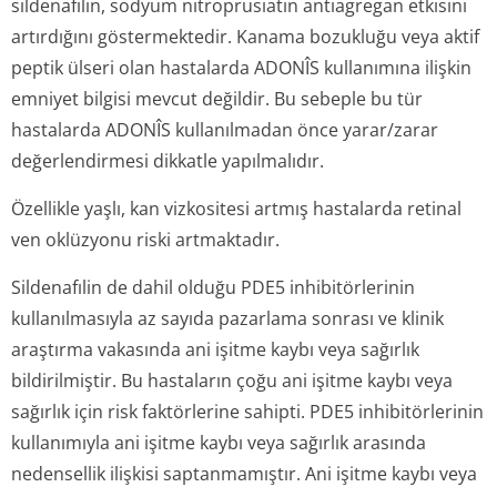
sildenafılin, sodyum nitroprusiatın antiagregan etkisini
artırdığını göstermektedir. Kanama bozukluğu veya aktif
peptik ülseri olan hastalarda ADONÎS kullanımına ilişkin
emniyet bilgisi mevcut değildir. Bu sebeple bu tür
hastalarda ADONÎS kullanılmadan önce yarar/zarar
değerlendirmesi dikkatle yapılmalıdır.
Özellikle yaşlı, kan vizkositesi artmış hastalarda retinal
ven oklüzyonu riski artmaktadır.
Sildenafılin de dahil olduğu PDE5 inhibitörlerinin
kullanılmasıyla az sayıda pazarlama sonrası ve klinik
araştırma vakasında ani işitme kaybı veya sağırlık
bildirilmiştir. Bu hastaların çoğu ani işitme kaybı veya
sağırlık için risk faktörlerine sahipti. PDE5 inhibitörlerinin
kullanımıyla ani işitme kaybı veya sağırlık arasında
nedensellik ilişkisi saptanmamıştır. Ani işitme kaybı veya