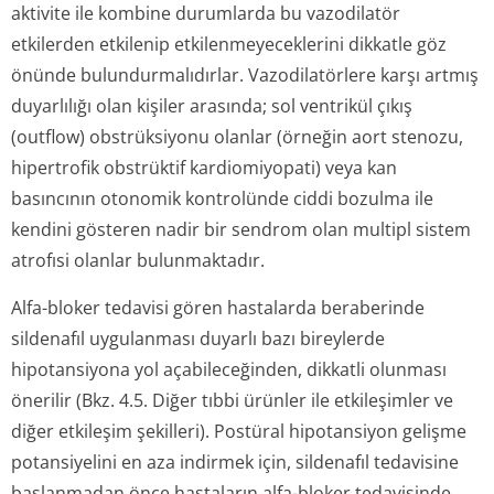
aktivite ile kombine durumlarda bu vazodilatör
etkilerden etkilenip etkilenmeyece­klerini dikkatle göz
önünde bulundurmalıdırlar. Vazodilatörlere karşı artmış
duyarlılığı olan kişiler arasında; sol ventrikül çıkış
(outflow) obstrüksiyonu olanlar (örneğin aort stenozu,
hipertrofik obstrüktif kardiomiyopati) veya kan
basıncının otonomik kontrolünde ciddi bozulma ile
kendini gösteren nadir bir sendrom olan multipl sistem
atrofısi olanlar bulunmaktadır.
Alfa-bloker tedavisi gören hastalarda beraberinde
sildenafıl uygulanması duyarlı bazı bireylerde
hipotansiyona yol açabileceğinden, dikkatli olunması
önerilir (Bkz. 4.5. Diğer tıbbi ürünler ile etkileşimler ve
diğer etkileşim şekilleri). Postüral hipotansiyon gelişme
potansiyelini en aza indirmek için, sildenafıl tedavisine
başlanmadan önce hastaların alfa-bloker tedavisinde