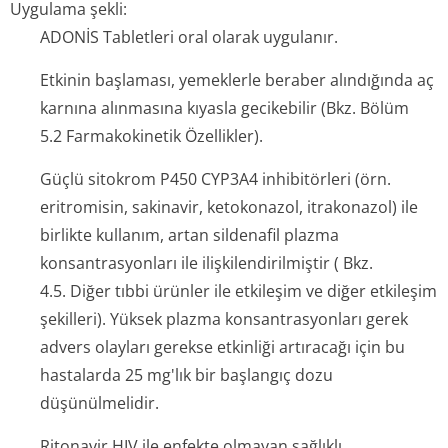
Uygulama şekli:
ADONİS Tabletleri oral olarak uygulanır.
Etkinin başlaması, yemeklerle beraber alındığında aç
karnına alınmasına kıyasla gecikebilir (Bkz. Bölüm
5.2 Farmakokinetik Özellikler).
Güçlü sitokrom P450 CYP3A4 inhibitörleri (örn.
eritromisin, sakinavir, ketokonazol, itrakonazol) ile
birlikte kullanım, artan sildenafil plazma
konsantrasyonları ile ilişkilendiril­miştir ( Bkz.
4.5. Diğer tıbbi ürünler ile etkileşim ve diğer etkileşim
şekilleri). Yüksek plazma konsantrasyonları gerek
advers olayları gerekse etkinliği artıracağı için bu
hastalarda 25 mg'lık bir başlangıç dozu
düşünülmelidir.
Ritonavir HIV ile enfekte olmayan sağlıklı