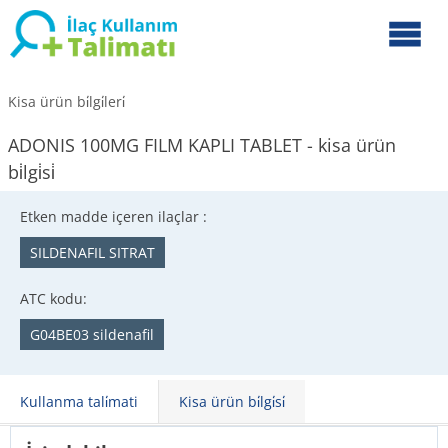
Kisa ürün bi̇lgi̇leri̇
ADONIS 100MG FILM KAPLI TABLET - kisa ürün
bi̇lgi̇si̇
Etken madde içeren ilaçlar :
SILDENAFIL SITRAT
ATC kodu:
G04BE03 sildenafil
Kullanma tali̇mati
Kisa ürün bi̇lgi̇si̇