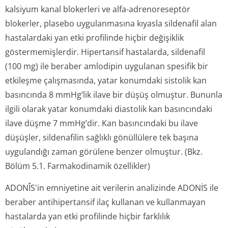
kalsiyum kanal blokerleri ve alfa-adrenoreseptör
blokerler, plasebo uygulanmasına kıyasla sildenafil alan
hastalardaki yan etki profilinde hiçbir değişiklik
göstermemişlerdir. Hipertansif hastalarda, sildenafil
(100 mg) ile beraber amlodipin uygulanan spesifik bir
etkileşme çalışmasında, yatar konumdaki sistolik kan
basıncında 8 mmHg’lik ilave bir düşüş olmuştur. Bununla
ilgili olarak yatar konumdaki diastolik kan basıncındaki
ilave düşme 7 mmHg’dir. Kan basıncındaki bu ilave
düşüşler, sildenafilin sağlıklı gönüllülere tek başına
uygulandığı zaman görülene benzer olmuştur. (Bkz.
Bölüm 5.1. Farmakodinamik özellikler)
ADONÎS'in emniyetine ait verilerin analizinde ADONİS ile
beraber antihipertansif ilaç kullanan ve kullanmayan
hastalarda yan etki profilinde hiçbir farklılık