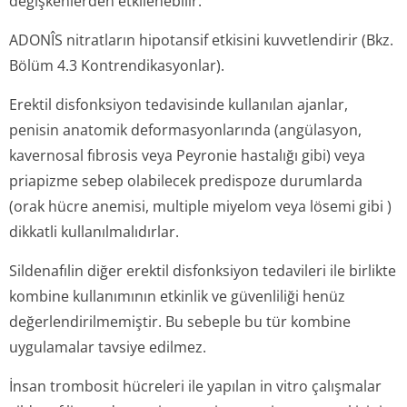
değişkenlerden etkilenebilir.
ADONÎS nitratların hipotansif etkisini kuvvetlendirir (Bkz.
Bölüm 4.3 Kontrendi­kasyonlar).
Erektil disfonksiyon tedavisinde kullanılan ajanlar,
penisin anatomik deformasyonlarında (angülasyon,
kavernosal fıbrosis veya Peyronie hastalığı gibi) veya
priapizme sebep olabilecek predispoze durumlarda
(orak hücre anemisi, multiple miyelom veya lösemi gibi )
dikkatli kullanılmalıdırlar.
Sildenafılin diğer erektil disfonksiyon tedavileri ile birlikte
kombine kullanımının etkinlik ve güvenliliği henüz
değerlendiril­memiştir. Bu sebeple bu tür kombine
uygulamalar tavsiye edilmez.
İnsan trombosit hücreleri ile yapılan
in vitro
çalışmalar