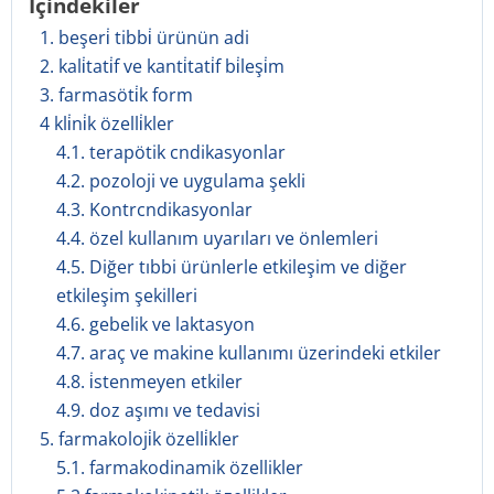
İçindekiler
1. beşeri̇ tibbi̇ ürünün adi
2. kali̇tati̇f ve kanti̇tati̇f bi̇leşi̇m
3. farmasöti̇k form
4 kli̇ni̇k özelli̇kler
4.1. terapötik cndikasyonlar
4.2. pozoloji ve uygulama şekli
4.3. Kontrcndikasyonlar
4.4. özel kullanım uyarıları ve önlemleri
4.5. Diğer tıbbi ürünlerle etkileşim ve diğer
etkileşim şekilleri
4.6. gebelik ve laktasyon
4.7. araç ve makine kullanımı üzerindeki etkiler
4.8. i̇stenmeyen etkiler
4.9. doz aşımı ve tedavisi
5. farmakoloji̇k özelli̇kler
5.1. farmakodinamik özellikler