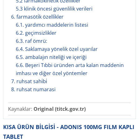
5.2 farmakokinetik özellikler
5.3 klinik öncesi güvenlilik verileri
6. farmasöti̇k özelli̇kler
6.1. yardımcı maddelerin listesi
6.2. geçimsizlikler
6.3. raf ömrü:
6.4. Saklamaya yönelik özel uyarılar
6.5. ambalajın niteliği ve içeriği
6.6. Beşeri Tıbbi üründen arta kalan maddenin
imhası ve diğer özel yöntemler
7. ruhsat sahi̇bi̇
8. ruhsat numarasi
Kaynaklar:
Original (titck.gov.tr)
KISA ÜRÜN BİLGİSİ - ADONIS 100MG FILM KAPLI
TABLET