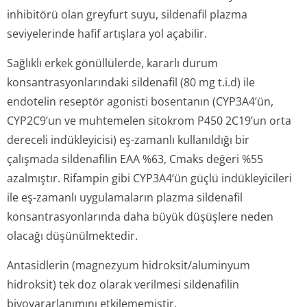
inhibitörü olan greyfurt suyu, sildenafil plazma
seviyelerinde hafif artışlara yol açabilir.
Sağlıklı erkek gönüllülerde, kararlı durum
konsantrasyon­larındaki sildenafil (80 mg t.i.d) ile
endotelin reseptör agonisti bosentanın (CYP3A4’ün,
CYP2C9’un ve muhtemelen sitokrom P450 2C19’un orta
dereceli indükleyicisi) eş-zamanlı kullanıldığı bir
çalışmada sildenafilin EAA %63, Cmaks değeri %55
azalmıştır. Rifampin gibi CYP3A4’ün güçlü indükleyicileri
ile eş-zamanlı uygulamaların plazma sildenafil
konsantrasyon­larında daha büyük düşüşlere neden
olacağı düşünülmektedir.
Antasidlerin (magnezyum hidroksit/aluminyum
hidroksit) tek doz olarak verilmesi sildenafilin
biyoyararlanımını etkilememiştir.