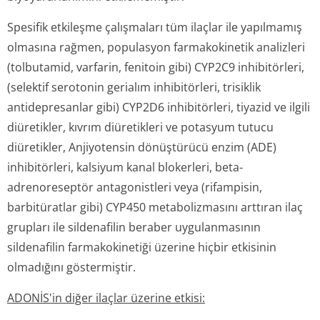
Spesifik etkileşme çalışmaları tüm ilaçlar ile yapılmamış
olmasına rağmen, populasyon farmakokinetik analizleri
(tolbutamid, varfarin, fenitoin gibi) CYP2C9 inhibitörleri,
(selektif serotonin gerialım inhibitörleri, trisiklik
antidepresanlar gibi) CYP2D6 inhibitörleri, tiyazid ve ilgili
diüretikler, kıvrım diüretikleri ve potasyum tutucu
diüretikler, Anjiyotensin dönüştürücü enzim (ADE)
inhibitörleri, kalsiyum kanal blokerleri, beta-
adrenoreseptör antagonistleri veya (rifampisin,
barbitüratlar gibi) CYP450 metabolizmasını arttıran ilaç
grupları ile sildenafilin beraber uygulanmasının
sildenafilin farmakokinetiği üzerine hiçbir etkisinin
olmadığını göstermiştir.
ADONİS'in diğer ilaçlar üzerine etkisi: