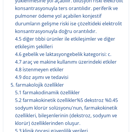
yüklenmesine yol açabilir. dilüsyon riski elektrolit
konsantrasyonuyla ters orantılıdır. periferik ve
pulmoner ödeme yol açabilen konjestif
durumların gelişme riski ise çözeltideki elektrolit
konsantrasyonuyla doğru orantılıdır.
4.5 diğer tıbbi ürünler ile etkileşimler ve diğer
etkileşim şekilleri
4.6 gebelik ve laktasyongebelik kategorisi: c.
4.7 araç ve makine kullanımı üzerindeki etkiler
4.8 i̇stenmeyen etkiler
4.9 doz aşımı ve tedavisi
5. farmakoloji̇k özelli̇kler
5.1 farmakodinamik özellikler
5.2 farmakokinetik özellikler%5 dekstroz %0.45
sodyum klorür solüsyonu'nun, farmakokinetik
özellikleri, bileşenlerinin (dekstroz, sodyum ve
klorür) özelliklerinden oluşur.
5.3 klinik öncesi güvenlilik verileri