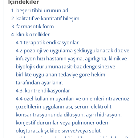
İçindekiler
1. beşeri̇ tibbi̇ ürünün adi
2. kali̇tati̇f ve kanti̇tati̇f bi̇leşi̇m
3. farmasöti̇k form
4. kli̇ni̇k özelli̇kler
4.1 terapötik endikasyonlar
4.2 pozoloji ve uygulama şekliuygulanacak doz ve
infüzyon hızı hastanın yaşına, ağırlığına, klinik ve
biyolojik durumuna (asit-baz dengesine) ve
birlikte uygulanan tedaviye göre hekim
tarafından ayarlanır.
4.3. kontrendikasyonlar
4.4 özel kullanım uyarıları ve önlemlerii̇ntravenöz
çözeltilerin uygulanması, serum elektrolit
konsantrasyonunda dilüsyon, aşırı hidrasyon,
konjestif durumlar veya pulmoner ödem
oluşturacak şekilde sıvı ve/veya solüt