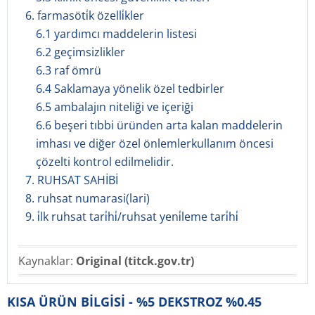
6. farmasöti̇k özelli̇kler
6.1 yardımcı maddelerin listesi
6.2 geçimsizlikler
6.3 raf ömrü
6.4 Saklamaya yönelik özel tedbirler
6.5 ambalajın niteliği ve içeriği
6.6 beşeri tıbbi üründen arta kalan maddelerin
imhası ve diğer özel önlemlerkullanım öncesi
çözelti kontrol edilmelidir.
7. RUHSAT SAHİBİ
8. ruhsat numarasi(lari)
9. i̇lk ruhsat tari̇hi̇/ruhsat yeni̇leme tari̇hi̇
Kaynaklar:
Original (titck.gov.tr)
KISA ÜRÜN BİLGİSİ - %5 DEKSTROZ %0.45