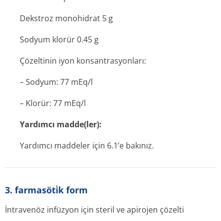
Dekstroz monohidrat 5 g
Sodyum klorür 0.45 g
Çözeltinin iyon konsantrasyonları:
– Sodyum: 77 mEq/l
– Klorür: 77 mEq/l
Yardımcı madde(ler):
Yardımcı maddeler için 6.1’e bakınız.
3. farmasöti̇k form
İntravenöz infüzyon için steril ve apirojen çözelti