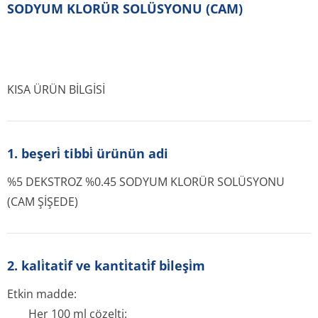
SODYUM KLORÜR SOLÜSYONU (CAM)
KISA ÜRÜN BİLGİSİ
1. beşeri̇ tibbi̇ ürünün adi
%5 DEKSTROZ %0.45 SODYUM KLORÜR SOLÜSYONU
(CAM ŞİŞEDE)
2. kali̇tati̇f ve kanti̇tati̇f bi̇leşi̇m
Etkin madde:
Her 100 ml çözelti: