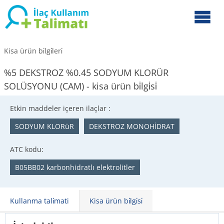
Kisa ürün bi̇lgi̇leri̇
%5 DEKSTROZ %0.45 SODYUM KLORÜR
SOLÜSYONU (CAM) - kisa ürün bi̇lgi̇si̇
Etkin maddeler içeren ilaçlar :
SODYUM KLORüR
DEKSTROZ MONOHİDRAT
ATC kodu:
B05BB02 karbonhidratlı elektrolitler
Kullanma tali̇mati
Kisa ürün bi̇lgi̇si̇