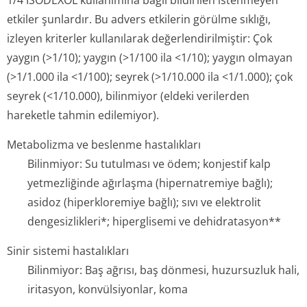
1/4 İSODEXOL kullanımına bağlı bildirilen istenmeyen
etkiler şunlardır. Bu advers etkilerin görülme sıklığı,
izleyen kriterler kullanılarak değerlendiril­miştir: Çok
yaygın (>1/10); yaygın (>1/100 ila <1/10); yaygın olmayan
(>1/1.000 ila <1/100); seyrek (>1/10.000 ila <1/1.000); çok
seyrek (<1/10.000), bilinmiyor (eldeki verilerden
hareketle tahmin edilemiyor).
Metabolizma ve beslenme hastalıkları
Bilinmiyor: Su tutulması ve ödem; konjestif kalp
yetmezliğinde ağırlaşma (hipernatremiye bağlı);
asidoz (hiperkloremiye bağlı); sıvı ve elektrolit
dengesizlikleri*; hiperglisemi ve dehidratasyon**
Sinir sistemi hastalıkları
Bilinmiyor: Baş ağrısı, baş dönmesi, huzursuzluk hali,
iritasyon, konvülsiyonlar, ko­ma