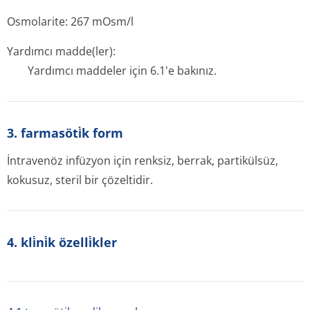
Osmolarite: 267 mOsm/l
Yardımcı madde(ler):
Yardımcı maddeler için 6.1'e bakınız.
3. farmasöti̇k form
İntravenöz infüzyon için renksiz, berrak, partikülsüz,
kokusuz, steril bir çözeltidir.
4. kli̇ni̇k özelli̇kler