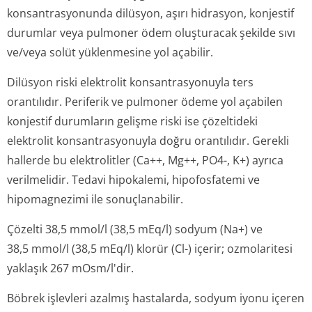
konsantrasyonunda dilüsyon, aşırı hidrasyon, konjestif
durumlar veya pulmoner ödem oluşturacak şekilde sıvı
ve/veya solüt yüklenmesine yol açabilir.
Dilüsyon riski elektrolit konsantrasyonuyla ters
orantılıdır. Periferik ve pulmoner ödeme yol açabilen
konjestif durumların gelişme riski ise çözeltideki
elektrolit konsantrasyonuyla doğru orantılıdır. Gerekli
hallerde bu elektrolitler (Ca++, Mg++, PO4-, K+) ayrıca
verilmelidir. Tedavi hipokalemi, hipofosfatemi ve
hipomagnezimi ile sonuçlanabilir.
Çözelti 38,5 mmol/l (38,5 mEq/l) sodyum (Na+) ve
38,5 mmol/l (38,5 mEq/l) klorür (Cl-) içerir; ozmolaritesi
yaklaşık 267 mOsm/l'dir.
Böbrek işlevleri azalmış hastalarda, sodyum iyonu içeren