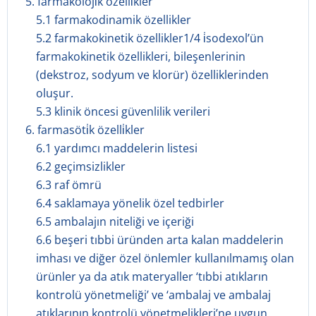
5. farmakoloji̇k özelli̇kler
5.1 farmakodinamik özellikler
5.2 farmakokinetik özellikler1/4 i̇sodexol’ün
farmakokinetik özellikleri, bileşenlerinin
(dekstroz, sodyum ve klorür) özelliklerinden
oluşur.
5.3 klinik öncesi güvenlilik verileri
6. farmasöti̇k özelli̇kler
6.1 yardımcı maddelerin listesi
6.2 geçimsizlikler
6.3 raf ömrü
6.4 saklamaya yönelik özel tedbirler
6.5 ambalajın niteliği ve içeriği
6.6 beşeri tıbbi üründen arta kalan maddelerin
imhası ve diğer özel önlemler kullanılmamış olan
ürünler ya da atık materyaller ‘tıbbi atıkların
kontrolü yönetmeliği’ ve ‘ambalaj ve ambalaj
atıklarının kontrolü yönetmelikleri’ne uygun