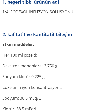
1. beşeri̇ tibbi̇ ürünün adi
1/4 İSODEXOL İNFÜZYON SOLÜSYONU
2. kali̇tati̇f ve kanti̇tati̇f bi̇leşi̇m
Etkin maddeler:
Her 100 ml çözelti:
Dekstroz monohidrat 3,750 g
Sodyum klorür 0,225 g
Çözeltinin iyon konsantrasyonları:
Sodyum: 38.5 mEq/L
Klorür: 38.5 mEq/L