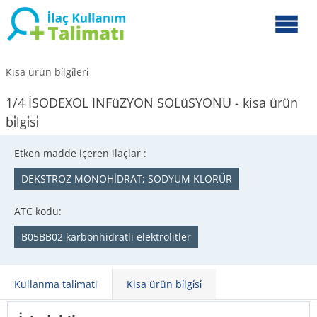
Kisa ürün bi̇lgi̇leri̇
1/4 İSODEXOL INFüZYON SOLüSYONU - kisa ürün
bi̇lgi̇si̇
Etken madde içeren ilaçlar :
DEKSTROZ MONOHİDRAT; SODYUM KLORÜR
ATC kodu:
B05BB02 karbonhidratlı elektrolitler
Kullanma tali̇mati
Kisa ürün bi̇lgi̇si̇