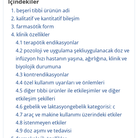
İçindekiler
1. beşeri̇ tibbi̇ ürünün adi
2. kali̇tati̇f ve kanti̇tati̇f bi̇leşi̇m
3. farmasöti̇k form
4. kli̇ni̇k özelli̇kler
4.1 terapötik endikasyonlar
4.2 pozoloji ve uygulama şekliuygulanacak doz ve
infüzyon hızı hastanın yaşına, ağırlığına, klinik ve
biyolojik durumuna
4.3 kontrendikasyonlar
4.4 özel kullanım uyarıları ve önlemleri
4.5 diğer tıbbi ürünler ile etkileşimler ve diğer
etkileşim şekilleri
4.6 gebelik ve laktasyongebelik kategorisi: c
4.7 araç ve makine kullanımı üzerindeki etkiler
4.8 i̇stenmeyen etkiler
4.9 doz aşımı ve tedavisi