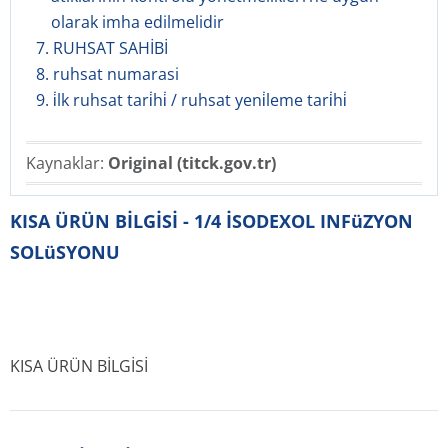
olarak imha edilmelidir
7. RUHSAT SAHİBİ
8. ruhsat numarasi
9. i̇lk ruhsat tari̇hi̇ / ruhsat yeni̇leme tari̇hi̇
Kaynaklar:
Original (titck.gov.tr)
KISA ÜRÜN BİLGİSİ - 1/4 İSODEXOL INFüZYON
SOLüSYONU
KISA ÜRÜN BİLGİSİ