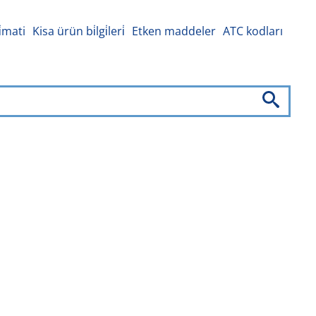
i̇mati
Kisa ürün bi̇lgi̇leri̇
Etken maddeler
ATC kodları