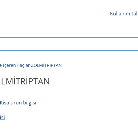
Kullanım tal
 içeren ilaçlar ZOLMİTRİPTAN
ZOLMİTRİPTAN
Kisa ürün bi̇lgi̇si̇
si̇