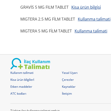
GRAVİS 5 MG FILM TABLET
Kisa ürün bi̇lgi̇si̇
MIGTERA 2.5 MG FİLM TABLET
Kullanma tali̇mati
MIGTERA 5 MG FİLM TABLET
Kullanma tali̇mati
Kullanım tali̇mati
Yasal Uyarı
Kisa ürün bi̇lgi̇leri̇
Çerezler
Etken maddeler
Kaynaklar
ATC kodları
İletişim
Türkiye ilac-kullanma-talimat.web.tr