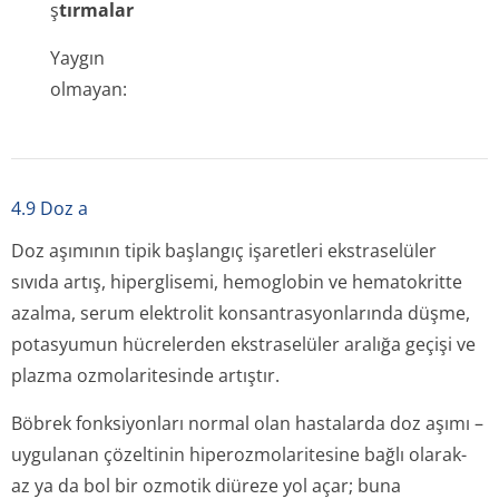
ş
tırmalar
Yaygın
olmayan:
4.9 Doz a
Doz aşımının tipik başlangıç işaretleri ekstraselüler
sıvıda artış, hiperglisemi, hemoglobin ve hematokritte
azalma, serum elektrolit konsantrasyon­larında düşme,
potasyumun hücrelerden ekstraselüler aralığa geçişi ve
plazma ozmolaritesinde artıştır.
Böbrek fonksiyonları normal olan hastalarda doz aşımı –
uygulanan çözeltinin hiperozmolaritesine bağlı olarak-
az ya da bol bir ozmotik diüreze yol açar; buna