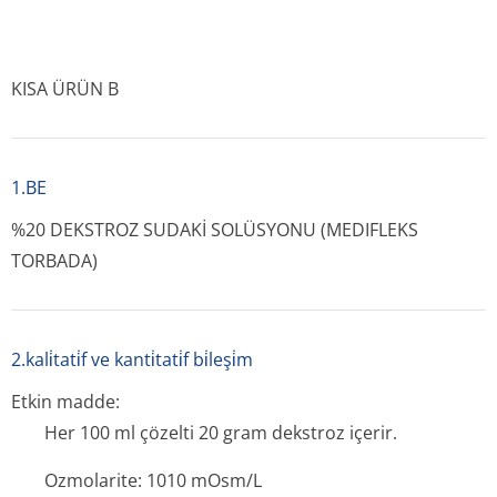
KISA ÜRÜN B
1.BE
%20 DEKSTROZ SUDAKİ SOLÜSYONU (MEDIFLEKS
TORBADA)
2.kali̇tati̇f ve kanti̇tati̇f bi̇leşi̇m
Etkin madde:
Her 100 ml çözelti 20 gram dekstroz içerir.
Ozmolarite: 1010 mOsm/L