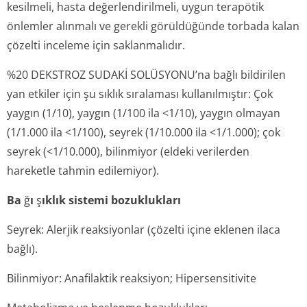
kesilmeli, hasta değerlendirilmeli, uygun terapötik
önlemler alınmalı ve gerekli görüldüğünde torbada kalan
çözelti inceleme için saklanmalıdır.
%20 DEKSTROZ SUDAKİ SOLÜSYONU’na bağlı bildirilen
yan etkiler için şu sıklık sıralaması kullanılmıştır: Çok
yaygın (1/10), yaygın (1/100 ila <1/10), yaygın olmayan
(1/1.000 ila <1/100), seyrek (1/10.000 ila <1/1.000); çok
seyrek (<1/10.000), bilinmiyor (eldeki verilerden
hareketle tahmin edilemiyor).
Ba
ğ
ı
ş
ıklık sistemi bozuklukları
Seyrek: Alerjik reaksiyonlar (çözelti içine eklenen ilaca
bağlı).
Bilinmiyor: Anafilaktik reaksiyon; Hipersensitivite