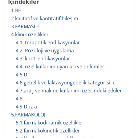
İçindekiler
1.BE
2.kali̇tati̇f ve kanti̇tati̇f bi̇leşi̇m
3.FARMASÖT
4.kli̇ni̇k özelli̇kler
4.1. terapötik endikasyonlar
4.2. Pozoloji ve uygulama
4.3. kontrendikasyonlar
4.4. özel kullanım uyarıları ve önlemleri
4.5 Di
4.6 gebelik ve laktasyongebelik kategorisi: c
4.7 araç ve makine kullanımı üzerindeki etkiler
4.8.
4.9 Doz a
5.FARMAKOLOJ
5.1 farmakodinamik özellikler
5.2 farmakokinetik özellikler