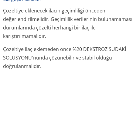
Çözeltiye eklenecek ilacın geçimliliği önceden
değerlendiril­melidir. Geçimlilik verilerinin bulunamaması
durumlarında çözelti herhangi bir ilaç ile
karıştırılmamalıdır.
Çözeltiye ilaç eklemeden önce %20 DEKSTROZ SUDAKİ
SOLÜSYONU'nunda çözünebilir ve stabil olduğu
doğrulanmalıdır.
6.3 raf ömrü
36 ay
6.4 saklamaya yönelik özel tedbirler