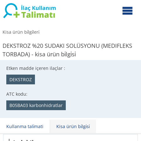
Kisa ürün bi̇lgi̇leri̇
DEKSTROZ %20 SUDAKI SOLÜSYONU (MEDIFLEKS
TORBADA) - kisa ürün bi̇lgi̇si̇
Etken madde içeren ilaçlar :
DEKSTROZ
ATC kodu:
B05BA03 karbonhidratlar
Kullanma tali̇mati
Kisa ürün bi̇lgi̇si̇