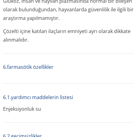
Glukoz, insan ve hayvan plazmasında normal bir bileşen
olarak bulunduğundan, hayvanlarda güvenlilik ile ilgili bir
araştırma yapılmamıştır.
Çözelti içine katılan ilaçların emniyeti ayrı olarak dikkate
alınmalıdır.
6.farmasöti̇k özelli̇kler
6.1.yardımcı maddelerin listesi
Enjeksiyonluk su
6.2 geçimsizlikler