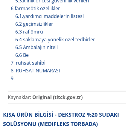
5.3.klinik öncesi güvenlilik verileri
6.farmasöti̇k özelli̇kler
6.1.yardımcı maddelerin listesi
6.2 geçimsizlikler
6.3 raf ömrü
6.4 saklamaya yönelik özel tedbirler
6.5 Ambalajın niteli
6.6 Be
7. ruhsat sahi̇bi̇
8. RUHSAT NUMARASI
9.
Kaynaklar:
Original (titck.gov.tr)
KISA ÜRÜN BİLGİSİ - DEKSTROZ %20 SUDAKI
SOLÜSYONU (MEDIFLEKS TORBADA)