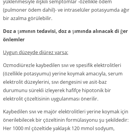
yüklenmesiyle ilişkili semptomlar -özellikle ödem
(pulmoner ödem dahil)- ve intraselüler potasyumda ağır
bir azalma görülebilir.
Doz a
ş
ımının tedavisi, doz a
ş
ımında alınacak di
ğ
er
önlemler
Uygun düzeyde diürez varsa:
Ozmodiürezle kaybedilen sıvı ve spesifik elektrolitleri
(özellikle potasyumu) yerine koymak amacıyla, serum
elektrolit düzeylerini, sıvı dengesini ve asit-baz
durumunu sürekli izleyerek hafifçe hipotonik bir
elektrolit çözeltisinin uygulanması önerilir.
Kaybedilen sıvı ve majör elektrolitleri yerine koymak için
önerilebilecek bir çözeltinin formülasyonu şu şekildedir:
Her 1000 ml çözeltide yaklaşık 120 mmol sodyum,