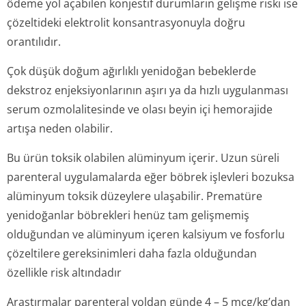
ödeme yol açabilen konjestif durumların gelişme riski ise
çözeltideki elektrolit konsantrasyonuyla doğru
orantılıdır.
Çok düşük doğum ağırlıklı yenidoğan bebeklerde
dekstroz enjeksiyonlarının aşırı ya da hızlı uygulanması
serum ozmolalitesinde ve olası beyin içi hemorajide
artışa neden olabilir.
Bu ürün toksik olabilen alüminyum içerir. Uzun süreli
parenteral uygulamalarda eğer böbrek işlevleri bozuksa
alüminyum toksik düzeylere ulaşabilir. Prematüre
yenidoğanlar böbrekleri henüz tam gelişmemiş
olduğundan ve alüminyum içeren kalsiyum ve fosforlu
çözeltilere gereksinimleri daha fazla olduğundan
özellikle risk altındadır
Araştırmalar parenteral yoldan günde 4 – 5 mcg/kg’dan