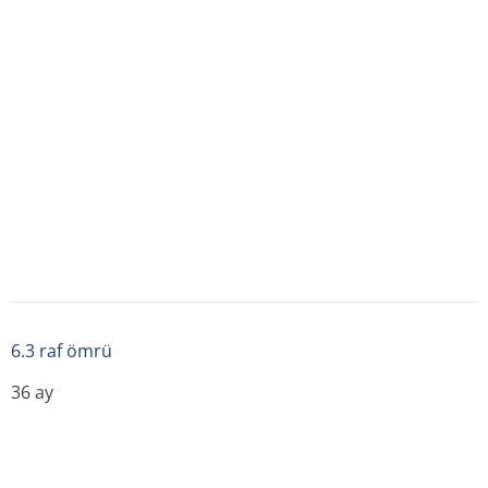
25 °C'nin altındaki oda sıcaklığında, doğrudan ışık
almayan bir yerde saklanmalıdır.
6.5 Ambalajın niteli
500 ml'lik Medifleks (PVC) torbalarda. Ürünün setli ve
setsiz olmak üzere iki formu bulunmaktadır.