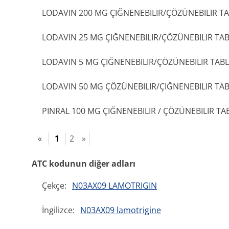
LODAVIN 200 MG ÇIĞNENEBILIR/ÇÖZÜNEBILIR T
LODAVIN 25 MG ÇIĞNENEBILIR/ÇÖZÜNEBILIR TA
LODAVIN 5 MG ÇIĞNENEBILIR/ÇÖZÜNEBILIR TAB
LODAVIN 50 MG ÇÖZÜNEBILIR/ÇIĞNENEBILIR TA
PINRAL 100 MG ÇIĞNENEBILIR / ÇÖZÜNEBILIR TA
«
1
2
»
ATC kodunun diğer adları
Çekçe:
N03AX09 LAMOTRIGIN
İngilizce:
N03AX09 lamotrigine