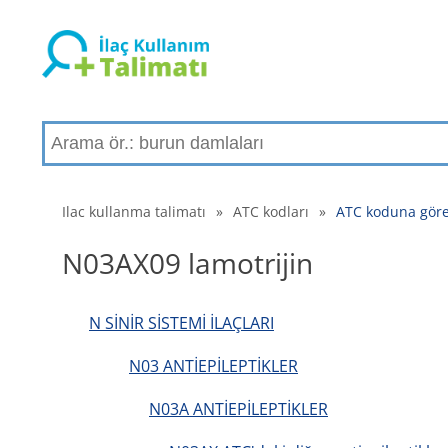
Ilac kullanma talimatı
»
ATC kodları
»
ATC koduna göre 
N03AX09 lamotrijin
N SİNİR SİSTEMİ İLAÇLARI
N03 ANTİEPİLEPTİKLER
N03A ANTİEPİLEPTİKLER