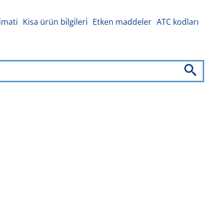
i̇mati
Kisa ürün bi̇lgi̇leri̇
Etken maddeler
ATC kodları