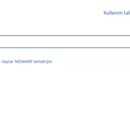
Kullanım tal
ilaçlar N03AX09 lamotrijin