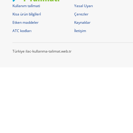
Kullanım tali̇mati
Yasal Uyarı
Kisa ürün bi̇lgi̇leri̇
Çerezler
Etken maddeler
Kaynaklar
ATC kodları
İletişim
Türkiye ilac-kullanma-talimat.web.tr