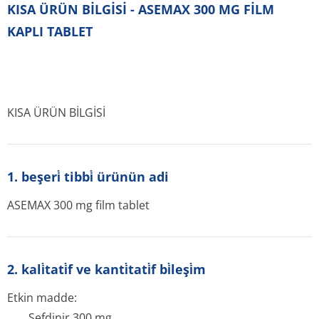
KISA ÜRÜN BİLGİSİ - ASEMAX 300 MG FİLM
KAPLI TABLET
KISA ÜRÜN BİLGİSİ
1. beşeri̇ tibbi̇ ürünün adi
ASEMAX 300 mg film tablet
2. kali̇tati̇f ve kanti̇tati̇f bi̇leşi̇m
Etkin madde:
Sefdinir 300 mg