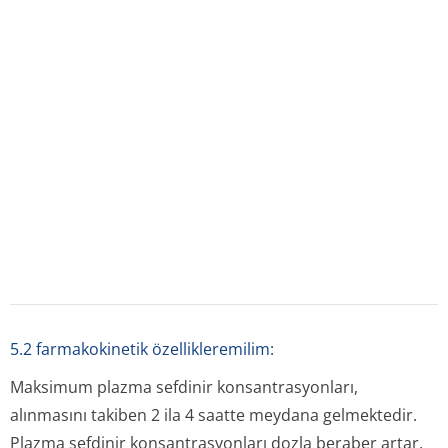
Sefdinirin tahmini biyoyararlanımı, 300 mg alımından
sonra %21, 600 mg alımından sonra %16’dır. 300 mg ve
600 mg sefdinir oral verilmesini takiben sefdinir plazma
konsantrasyonları ve farmakokinetik parametre
değerleri aşağıdaki tabloda gösterilmiştir.
Sefdinirin yetişkinlere verilmesini takiben sefdinir
plazma konsantrasyonları ve farmakokinetik parametre
değerleri
Doz
Cmaks (mcg/mL)
tmaks (sa)
EAA (mcg.sa/mL)
300 mg
1,6 (0,55)
2,9 (0,89)
7,05 (2,17)
600 mg
2,87 (1,01)
3 (0,66)
11,1 (3,87)
Erişkinlerde yapılan çalışmalara göre, <30 mL/dk’ya
kadar kreatinin klirensi olan kişilerde doz değişimi