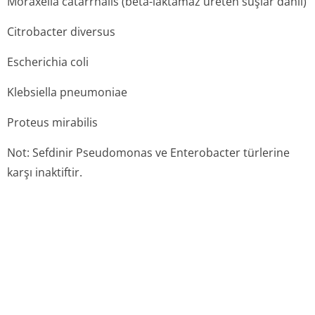
Moraxella catarrhalis
(beta-laktamaz üreten suşlar dahil)
Citrobacter diversus
Escherichia coli
Klebsiella pneumoniae
Proteus mirabilis
Not: Sefdinir
Pseudomonas
ve
Enterobacter
türlerine
karşı inaktiftir.
5.2 farmakokinetik özellikleremilim:
Maksimum plazma sefdinir konsantrasyonları,
alınmasını takiben 2 ila 4 saatte meydana gelmektedir.
Plazma sefdinir konsantrasyonları dozla beraber artar.