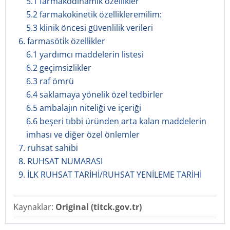
5.1 farmakodinamik özellikler
5.2 farmakokinetik özellikleremilim:
5.3 klinik öncesi güvenlilik verileri
6. farmasöti̇k özelli̇kler
6.1 yardımcı maddelerin listesi
6.2 geçimsizlikler
6.3 raf ömrü
6.4 saklamaya yönelik özel tedbirler
6.5 ambalajın niteliği ve içeriği
6.6 beşeri tıbbi üründen arta kalan maddelerin
imhası ve diğer özel önlemler
7. ruhsat sahi̇bi̇
8. RUHSAT NUMARASI
9. İLK RUHSAT TARİHİ/RUHSAT YENİLEME TARİHİ
Kaynaklar:
Original (titck.gov.tr)