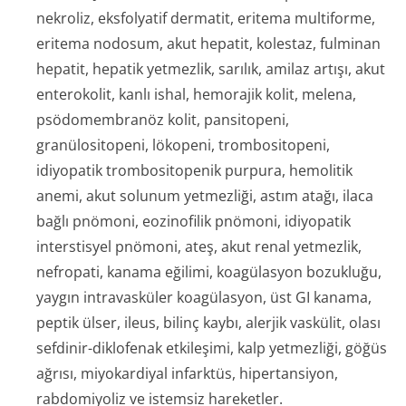
nekroliz, eksfolyatif dermatit, eritema multiforme,
eritema nodosum, akut hepatit, kolestaz, fulminan
hepatit, hepatik yetmezlik, sarılık, amilaz artışı, akut
enterokolit, kanlı ishal, hemorajik kolit, melena,
psödomembranöz kolit, pansitopeni,
granülositopeni, lökopeni, trombositopeni,
idiyopatik trombositopenik purpura, hemolitik
anemi, akut solunum yetmezliği, astım atağı, ilaca
bağlı pnömoni, eozinofilik pnömoni, idiyopatik
interstisyel pnömoni, ateş, akut renal yetmezlik,
nefropati, kanama eğilimi, koagülasyon bozukluğu,
yaygın intravasküler koagülasyon, üst GI kanama,
peptik ülser, ileus, bilinç kaybı, alerjik vaskülit, olası
sefdinir-diklofenak etkileşimi, kalp yetmezliği, göğüs
ağrısı, miyokardiyal infarktüs, hipertansiyon,
rabdomiyoliz ve istemsiz hareketler.