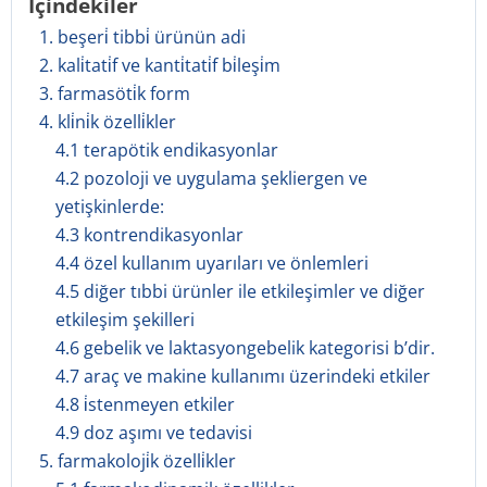
İçindekiler
1. beşeri̇ tibbi̇ ürünün adi
2. kali̇tati̇f ve kanti̇tati̇f bi̇leşi̇m
3. farmasöti̇k form
4. kli̇ni̇k özelli̇kler
4.1 terapötik endikasyonlar
4.2 pozoloji ve uygulama şekliergen ve
yetişkinlerde:
4.3 kontrendikasyonlar
4.4 özel kullanım uyarıları ve önlemleri
4.5 diğer tıbbi ürünler ile etkileşimler ve diğer
etkileşim şekilleri
4.6 gebelik ve laktasyongebelik kategorisi b’dir.
4.7 araç ve makine kullanımı üzerindeki etkiler
4.8 i̇stenmeyen etkiler
4.9 doz aşımı ve tedavisi
5. farmakoloji̇k özelli̇kler