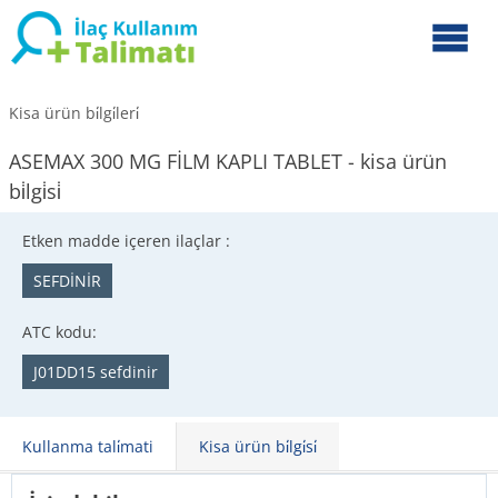
Kisa ürün bi̇lgi̇leri̇
ASEMAX 300 MG FİLM KAPLI TABLET - kisa ürün
bi̇lgi̇si̇
Etken madde içeren ilaçlar :
SEFDİNİR
ATC kodu:
J01DD15 sefdinir
Kullanma tali̇mati
Kisa ürün bi̇lgi̇si̇