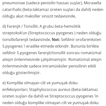
pneumoniae
(sadece penisilin hassas suşlar),
Moraxella
catarrhalis
(beta-laktamaz üreten suşları da dahil) neden
olduğu akut maksiller sinüzit tedavisinde,
d) Farenjit / Tonsillit; A grubu beta-hemolitik
streptokok’un (
Streptococcus pyogenes
) neden olduğu
tonsillofarenjit tedavisinde,
Not:
Sefdinir orofarenksten
S.pyogenes
’i eradike etmede etkindir. Bununla birlikte
sefdinir
S.pyogenes
farenjit/tonsillit sonrası romatizmal
ateşin önlenmesinde çalışılmamıştır. Romatizmal ateşin
önlenmesinde sadece intramüsküler penisilinin etkili
olduğu gösterilmiştir.
e) Komplike olmayan cilt ve yumuşak doku
enfeksiyonları;
Staphylococcus aureus
(beta-laktamaz
üreten suşları da dahil) ve
Streptococcus pyogenes
’in
neden olduğu komplike olmayan cilt ve yumuşak doku