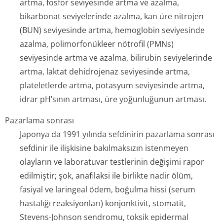
artma, fosfor seviyesinde artma ve azalma,
bikarbonat seviyelerinde azalma, kan üre nitrojen
(BUN) seviyesinde artma, hemoglobin seviyesinde
azalma, polimorfonükleer nötrofil (PMNs)
seviyesinde artma ve azalma, bilirubin seviyelerinde
artma, laktat dehidrojenaz seviyesinde artma,
plateletlerde artma, potasyum seviyesinde artma,
idrar pH’sının artması, üre yoğunluğunun artması.
Pazarlama sonrası
Japonya da 1991 yılında sefdinirin pazarlama sonrası
sefdinir ile ilişkisine bakılmaksızın istenmeyen
olayların ve laboratuvar testlerinin değişimi rapor
edilmiştir; şok, anafilaksi ile birlikte nadir ölüm,
fasiyal ve laringeal ödem, boğulma hissi (serum
hastalığı reaksiyonları) konjonktivit, stomatit,
Stevens-Johnson sendromu, toksik epidermal