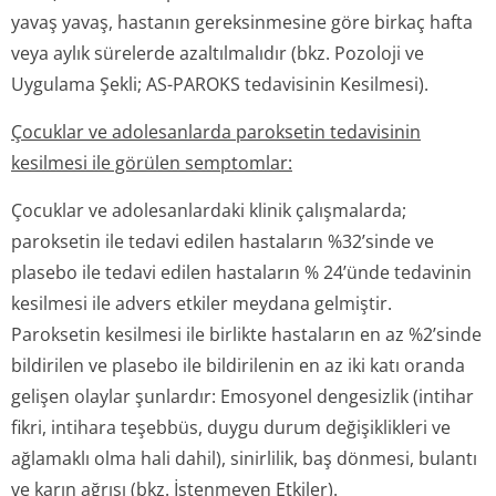
yavaş yavaş, hastanın gereksinmesine göre birkaç hafta
veya aylık sürelerde azaltılmalıdır
(bkz.
Pozoloji ve
Uygulama Şekli; AS-PAROKS tedavisinin Kesilmesi).
Çocuklar ve adolesanlarda paroksetin tedavisinin
kesilmesi ile görülen semptomlar:
Çocuklar ve adolesanlardaki klinik çalışmalarda;
paroksetin ile tedavi edilen hastaların %32’sinde ve
plasebo ile tedavi edilen hastaların % 24’ünde tedavinin
kesilmesi ile advers etkiler meydana gelmiştir.
Paroksetin kesilmesi ile birlikte hastaların en az %2’sinde
bildirilen ve plasebo ile bildirilenin en az iki katı oranda
gelişen olaylar şunlardır: Emosyonel dengesizlik (intihar
fikri, intihara teşebbüs, duygu durum değişiklikleri ve
ağlamaklı olma hali dahil), sinirlilik, baş dönmesi, bulantı
ve karın ağrısı
(bkz.
İstenmeyen Etkiler).