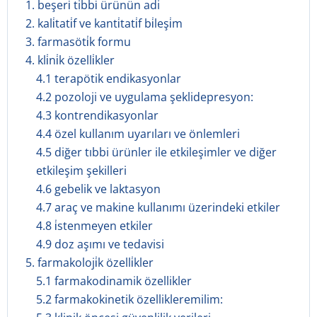
1. beşeri̇ tibbi̇ ürünün adi
2. kali̇tati̇f ve kanti̇tati̇f bi̇leşi̇m
3. farmasöti̇k formu
4. kli̇ni̇k özelli̇kler
4.1 terapötik endikasyonlar
4.2 pozoloji ve uygulama şeklidepresyon:
4.3 kontrendikasyonlar
4.4 özel kullanım uyarıları ve önlemleri
4.5 diğer tıbbi ürünler ile etkileşimler ve diğer
etkileşim şekilleri
4.6 gebelik ve laktasyon
4.7 araç ve makine kullanımı üzerindeki etkiler
4.8 i̇stenmeyen etkiler
4.9 doz aşımı ve tedavisi
5. farmakoloji̇k özelli̇kler
5.1 farmakodinamik özellikler
5.2 farmakokinetik özellikleremilim: