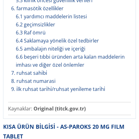
5.3 klinik öncesi güvenlilik verileri
6. farmasöti̇k özelli̇kler
6.1 yardımcı maddelerin listesi
6.2 geçimsizlikler
6.3 Raf ömrü
6.4 Saklamaya yönelik özel tedbirler
6.5 ambalajın niteliği ve içeriği
6.6 beşeri tıbbi üründen arta kalan maddelerin
imhası ve diğer özel önlemler
7. ruhsat sahi̇bi̇
8. ruhsat numarasi
9. i̇lk ruhsat tari̇hi̇/ruhsat yeni̇leme tari̇hi̇
Kaynaklar:
Original (titck.gov.tr)
KISA ÜRÜN BİLGİSİ - AS-PAROKS 20 MG FILM
TABLET