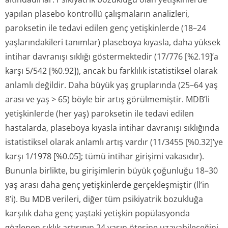
yapılan plasebo kontrollü çalışmaların analizleri,
paroksetin ile tedavi edilen genç yetişkinlerde (18–24
yaşlarındakileri tanımlar) plaseboya kıyasla, daha yüksek
intihar davranışı sıklığı göstermektedir (17/776 [%2.19]’a
karşı 5/542 [%0.92]), ancak bu farklılık istatistiksel olarak
anlamlı değildir. Daha büyük yaş gruplarında (25–64 yaş
arası ve yaş > 65) böyle bir artış görülmemiştir. MDB’li
yetişkinlerde (her yaş) paroksetin ile tedavi edilen
hastalarda, plaseboya kıyasla intihar davranışı sıklığında
istatistiksel olarak anlamlı artış vardır (11/3455 [%0.32]’ye
karşı 1/1978 [%0.05]; tümü intihar girişimi vakasıdır).
Bununla birlikte, bu girişimlerin büyük çoğunluğu 18–30
yaş arası daha genç yetişkinlerde gerçekleşmiştir (ll’in
8’i). Bu MDB verileri, diğer tüm psikiyatrik bozukluğa
karşılık daha genç yaştaki yetişkin popülasyonda
gözlenen sıklık artışının 24 yaşın ötesine uzayabileceğini