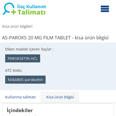
Kisa ürün bi̇lgi̇leri̇
AS-PAROKS 20 MG FILM TABLET - kisa ürün bi̇lgi̇si̇
Etken madde içeren ilaçlar :
PAROKSETIN HCL
ATC kodu:
N06AB05 paroksetin
Kullanma tali̇mati
Kisa ürün bi̇lgi̇si̇
İçindekiler