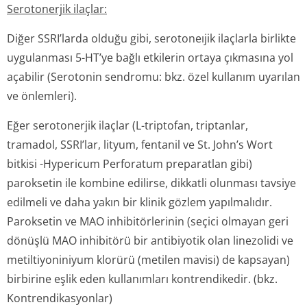
Serotonerjik ilaçlar:
Diğer SSRI’larda olduğu gibi, serotoneıjik ilaçlarla birlikte
uygulanması 5-HT’ye bağlı etkilerin ortaya çıkmasına yol
açabilir (Serotonin sendromu: bkz. özel kullanım uyarılan
ve önlemleri).
Eğer serotonerjik ilaçlar (L-triptofan, triptanlar,
tramadol, SSRI’lar, lityum, fentanil ve St. John’s Wort
bitkisi
-Hypericum Perforatum
preparatlan gibi)
paroksetin ile kombine edilirse, dikkatli olunması tavsiye
edilmeli ve daha yakın bir klinik gözlem yapılmalıdır.
Paroksetin ve MAO inhibitörlerinin (seçici olmayan geri
dönüşlü MAO inhibitörü bir antibiyotik olan linezolidi ve
metiltiyoniniyum klorürü (metilen mavisi) de kapsayan)
birbirine eşlik eden kullanımları kontrendikedir. (bkz.
Kontrendikasyonlar)