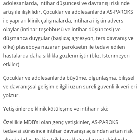
adolesanlarda, intihar düşüncesi ve davranışı riskinde
artış ile ilişkilidir. Çocuklar ve adolesanlarda AS-PAROKS
ile yapılan klinik çalışmalarda, intihara ilişkin advers
olaylar (intihar teşebbüsü ve intihar düşüncesi) ve
düşmanca duygular (başlıca; agresyon, ters davranış ve
öfke) plaseboya nazaran paroksetin ile tedavi edilen
hastalarda daha sıklıkla gözlenmiştir
(bkz.
İstenmeyen
etkiler).
Çocuklar ve adolesanlarda büyüme, olgunlaşma, bilişsel
ve davranışsal gelişimle ilgili uzun süreli güvenlilik verileri
yoktur.
Yetişkinlerde klinik kötüleşme ve intihar riski:
Özellikle MDB’si olan genç yetişkinler, AS-PAROKS
tedavisi süresince intihar davranışı açısından artan risk
altındadırlar. Psikiyatrik bozukluğu olan yetişkinlerde