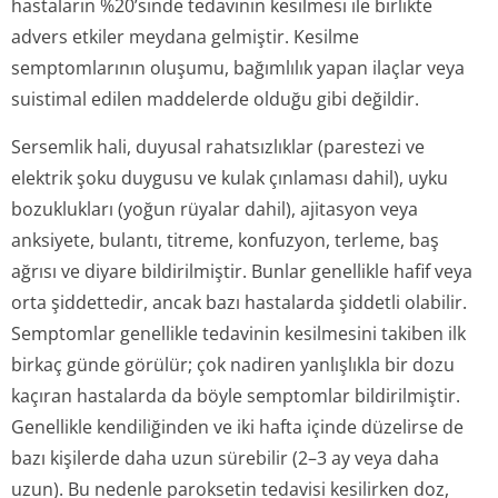
hastaların %20’sinde tedavinin kesilmesi ile birlikte
advers etkiler meydana gelmiştir. Kesilme
semptomlarının oluşumu, bağımlılık yapan ilaçlar veya
suistimal edilen maddelerde olduğu gibi değildir.
Sersemlik hali, duyusal rahatsızlıklar (parestezi ve
elektrik şoku duygusu ve kulak çınlaması dahil), uyku
bozuklukları (yoğun rüyalar dahil), ajitasyon veya
anksiyete, bulantı, titreme, konfuzyon, terleme, baş
ağrısı ve diyare bildirilmiştir. Bunlar genellikle hafif veya
orta şiddettedir, ancak bazı hastalarda şiddetli olabilir.
Semptomlar genellikle tedavinin kesilmesini takiben ilk
birkaç günde görülür; çok nadiren yanlışlıkla bir dozu
kaçıran hastalarda da böyle semptomlar bildirilmiştir.
Genellikle kendiliğinden ve iki hafta içinde düzelirse de
bazı kişilerde daha uzun sürebilir (2–3 ay veya daha
uzun). Bu nedenle paroksetin tedavisi kesilirken doz,