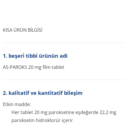
KISA ÜRÜN BİLGİSİ
1. beşeri̇ tibbi̇ ürünün adi
AS-PAROKS 20 mg film tablet
2. kali̇tati̇f ve kanti̇tati̇f bi̇leşi̇m
Etkin madde:
Her tablet 20 mg paroksetine eşdeğerde 22,2 mg
paroksetin hidroklorür içerir.