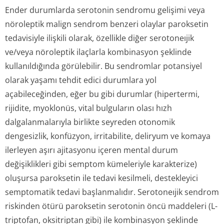
Ender durumlarda serotonin sendromu gelişimi veya
nöroleptik malign sendrom benzeri olaylar paroksetin
tedavisiyle ilişkili olarak, özellikle diğer serotoneıjik
ve/veya nöroleptik ilaçlarla kombinasyon şeklinde
kullanıldığında görülebilir. Bu sendromlar potansiyel
olarak yaşamı tehdit edici durumlara yol
açabileceğinden, eğer bu gibi durumlar (hipertermi,
rijidite, myoklonüs, vital bulguların olası hızh
dalgalanmalarıyla birlikte seyreden otonomik
dengesizlik, konfüzyon, irritabilite, deliryum ve komaya
ilerleyen aşırı ajitasyonu içeren mental durum
değişiklikleri gibi semptom kümeleriyle karakterize)
oluşursa paroksetin ile tedavi kesilmeli, destekleyici
semptomatik tedavi başlanmalıdır. Serotoneıjik sendrom
riskinden ötürü paroksetin serotonin öncü maddeleri (L-
triptofan, oksitriptan gibi) ile kombinasyon şeklinde