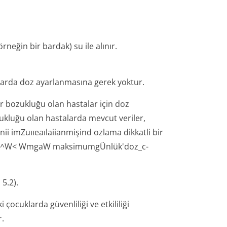
rneğin bir bardak) su ile alınır.
larda doz ayarlanmasına gerek yoktur.
er bozukluğu olan hastalar için doz
ukluğu olan hastalarda mevcut veriler,
ii imZuııeaılaii­anmişind ozlama dikkatli bir
UelQ^W< WmgaW maksimumgÜnlük'doz_c­
 5.2).
 çocuklarda güvenliliği ve etkililiği
r.