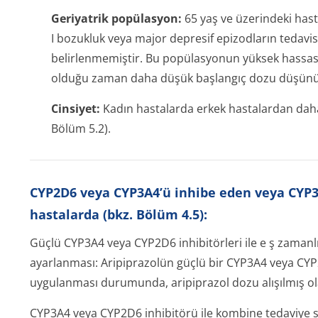
Geriyatrik popülasyon:
65 yaş ve üzerindeki hast
I bozukluk veya major depresif epizodların tedavisind
belirlenmemiştir. Bu popülasyonun yüksek hassasiy
olduğu zaman daha düşük başlangıç dozu düşünülm
Cinsiyet:
Kadın hastalarda erkek hastalardan daha 
Bölüm 5.2).
CYP2D6 veya CYP3A4’ü inhibe eden veya CYP3A
hastalarda (bkz. Bölüm 4.5):
Güçlü CYP3A4 veya CYP2D6 inhibitörleri ile e
ş
zamanlı
ayarlanması:
Aripiprazolün güçlü bir CYP3A4 veya CYP2
uygulanması durumunda, aripiprazol dozu alışılmış ola
CYP3A4 veya CYP2D6 inhibitörü ile kombine tedaviye so