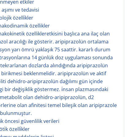
tenmeyen etkiler
 aşımı ve tedavisi
oji̇k özelli̇kler
makodinamik özellikler
akokinetik özellikleretkisini başlıca ana ilaç olan
zol aracılığı ile gösterir. aripiprazolün ortalama
syon yarı ömrü yaklaşık 75 saattir. kararlı durum
trasyonlarına 14 günlük doz uygulaması sonunda
r. tekrarlanan dozlarda alındığında aripiprazolün
 birikmesi beklenmelidir. aripiprazolün ve aktif
iti dehidro-aripiprazolün dağılımı gün içinde
i bir değişiklik göstermez. i̇nsan plazmasındaki
 metabolit olan dehidro-aripiprazolün, d2
rlerine olan afinitesi temel bileşik olan aripiprazole
 bulunmuştur.
nik öncesi güvenlilik verileri
i̇k özelli̇kler