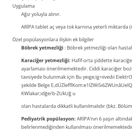
Uygulama
Ağız yoluyla alınır.
ARİPA tablet aç veya tok karnına yeterli miktarda (ö
Özel popülasyonlara ilişkin ek bilgiler
Böbrek yetmezliği
: Böbrek yetmezliği olan hasta
Karaciğer yetmezliği:
Hafif-orta şiddette karaciğ
ayarlaması önerilmemektedir. Ciddi karaciğer boz
tavsiyede bulunmak için Bu yeıge;ig>ıivedıi EiektrOn
şekilde Belge E,dÜZlefflKom:e1lZWi­5ı6ZWUnâ
KWlakar;ıdğerb-ZUkUğ u
olan hastalarda dikkatli kullanılmalıdır (bkz. Bölüm
Pediyatrik popülasyon:
ARİPA’nın 6 yaşın altındaki
belirlenmediğinden kullanılması önerilmemektedi