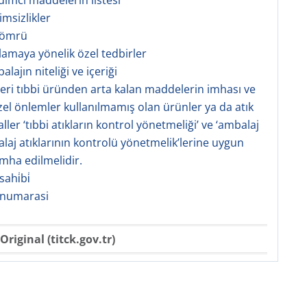
rdımcı maddelerin listesi
imsizlikler
f ömrü
klamaya yönelik özel tedbirler
alajın niteliği ve içeriği
şeri tıbbi üründen arta kalan maddelerin imhası ve
zel önlemler kullanılmamış olan ürünler ya da atık
ller ‘tıbbi atıkların kontrol yönetmeliği’ ve ‘ambalaj
laj atıklarının kontrolü yönetmelik’lerine uygun
imha edilmelidir.
ahi̇bi̇
 numarasi
Original (titck.gov.tr)