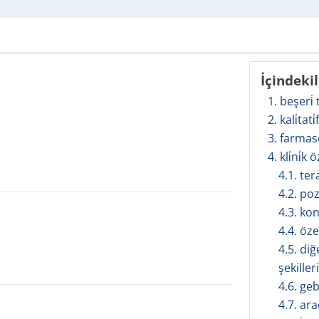
İçindeki
1. beşeri̇
2. kali̇tati
3. farmas
4. kli̇ni̇k ö
4.1. te
4.2. po
4.3. ko
4.4. öze
4.5. diğ
şekilleri
4.6. geb
4.7. ar