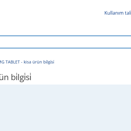
Kullanım tal
 TABLET - kisa ürün bi̇lgi̇si̇
i̇lgi̇si̇