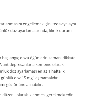
i
rarlanmasını engellemek için, tedaviye aynı
günlük doz ayarlamalarında, klinik durum
en başlangıç dozu öğünlerin zamanı dikkate
PA antidepresanlarla kombine olarak
ünlük doz ayarlaması en az 1 haftalık
m günlük doz 15 mg’ı aşmamalıdır.
ımı göz önüne alınabilir.
ın düzenli olarak izlenmesi gerekmektedir.