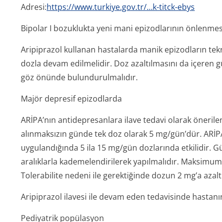
Adresi:
https://www.turkiye.gov.tr/…k-titck-ebys
Bipolar I bozuklukta yeni mani epizodlarının önlenmes
Aripiprazol kullanan hastalarda manik epizodların tek
dozla devam edilmelidir. Doz azaltılmasını da içeren 
göz önünde bulundurulmalıdır.
Majör depresif epizodlarda
ARİPA’nın antidepresanlara ilave tedavi olarak öneril
alınmaksızın günde tek doz olarak 5 mg/gün’dür. ARİ
uygulandığında 5 ila 15 mg/gün dozlarında etkilidir. G
aralıklarla kademelendirilerek yapılmalıdır. Maksimu
Tolerabilite nedeni ile gerektiğinde dozun 2 mg’a azalt
Aripiprazol ilavesi ile devam eden tedavisinde hastan
Pediyatrik popülasyon