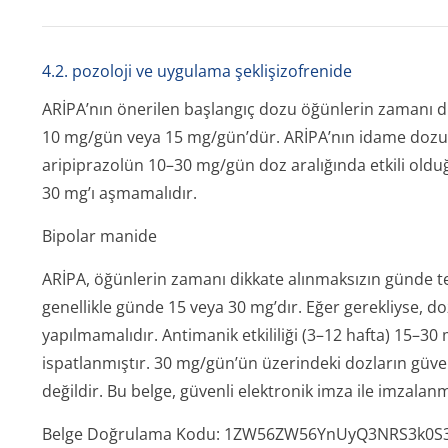
4.2. pozoloji ve uygulama şeklişizofrenide
ARİPA’nın önerilen başlangıç dozu öğünlerin zamanı di
10 mg/gün veya 15 mg/gün’dür. ARİPA’nın idame dozu 
aripiprazolün 10–30 mg/gün doz aralığında etkili old
30 mg’ı aşmamalıdır.
Bipolar manide
ARİPA, öğünlerin zamanı dikkate alınmaksızın günde te
genellikle günde 15 veya 30 mg’dır. Eğer gerekliyse, d
yapılmamalıdır. Antimanik etkililiği (3–12 hafta) 15–30 
ispatlanmıştır. 30 mg/gün’ün üzerindeki dozların güvenli
değildir. Bu belge, güvenli elektronik imza ile imzalanm
Belge Doğrulama Kodu: 1ZW56ZW56YnUyQ3NRS3k0S3k