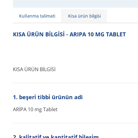
Kullanma tali̇mati
Kisa ürün bi̇lgi̇si̇
KISA ÜRÜN BİLGİSİ - ARIPA 10 MG TABLET
KISA ÜRÜN BİLGİSİ
1. beşeri̇ tibbi̇ ürünün adi
ARİPA 10 mg Tablet
2. kali̇tati̇f ve kanti̇tati̇f bi̇leşi̇m