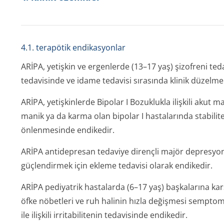
4.1. terapötik endikasyonlar
ARİPA, yetişkin ve ergenlerde (13–17 yaş) şizofreni ted
tedavisinde ve idame tedavisi sırasında klinik düzelme
ARİPA, yetişkinlerde Bipolar I Bozuklukla ilişkili akut
manik ya da karma olan bipolar I hastalarında stabili
önlenmesinde endikedir.
ARİPA antidepresan tedaviye dirençli majör depresyon
güçlendirmek için ekleme tedavisi olarak endikedir.
ARİPA pediyatrik hastalarda (6–17 yaş) başkalarına karş
öfke nöbetleri ve ruh halinin hızla değişmesi semptoml
ile ilişkili irritabilitenin tedavisinde endikedir.