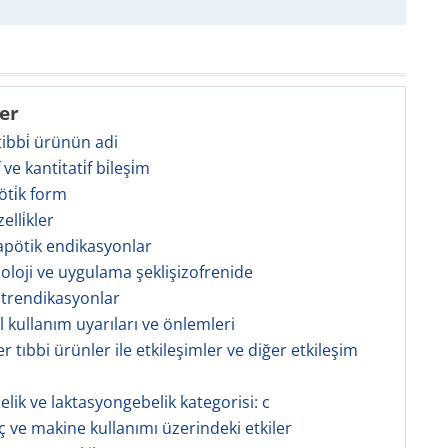
ler
 tibbi̇ ürünün adi
̇f ve kanti̇tati̇f bi̇leşi̇m
öti̇k form
zelli̇kler
rapötik endikasyonlar
zoloji ve uygulama şeklişizofrenide
ntrendikasyonlar
l kullanım uyarıları ve önlemleri
er tıbbi ürünler ile etkileşimler ve diğer etkileşim
elik ve laktasyongebelik kategorisi: c
aç ve makine kullanımı üzerindeki etkiler