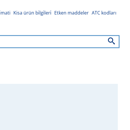
i̇mati
Kisa ürün bi̇lgi̇leri̇
Etken maddeler
ATC kodları