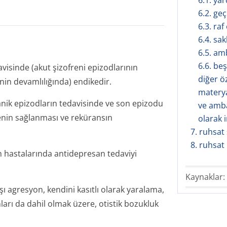
6.1. ya
6.2. geç
6.3. ra
6.4. sa
6.5. amb
6.6. be
avisinde (akut şizofreni epizodlarının
diğer ö
nin devamlılığında) endikedir.
materya
 manik epizodların tedavisinde ve son epizodu
ve amba
tenin sağlanması ve reküransın
olarak 
7. ruhsat s
8. ruhsat
 hastalarında antidepresan tedaviyi
Kaynaklar:
ı agresyon, kendini kasıtlı olarak yaralama,
arı da dahil olmak üzere, otistik bozukluk