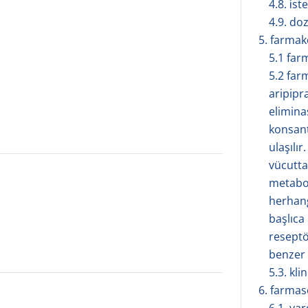
4.8. i̇s
4.9. doz
5. farmakol
5.1 far
5.2 farm
aripipra
elimina
konsan
ulaşılı
vücutta
metabol
herhang
başlıca
reseptö
benzer
5.3. kli
6. farmasöt