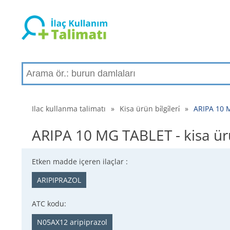
Ilac kullanma talimatı
»
Kisa ürün bi̇lgi̇leri̇
»
ARIPA 10 MG
ARIPA 10 MG TABLET - kisa ürün b
Etken madde içeren ilaçlar :
ARIPIPRAZOL
ATC kodu:
N05AX12 aripiprazol