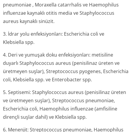
pneumoniae
,
Moraxella catarrhalis
ve
Haemophilus
influenzae
kaynaklı otitis media ve
Staphylococcus
aureus
kaynaklı sinüzit.
3. İdrar yolu enfeksiyonları:
Escherichia coli
ve
Klebsiella spp.
4. Deri ve yumuşak doku enfeksiyonları: metisiline
duyarlı
Staphylococcus aureus
(penisilinaz üreten ve
üretmeyen suşlar),
Streptococcus pyogenes, Escherichia
coli, Klebsiella spp.
ve
Enterobacter spp.
5. Septisemi:
Staphylococcus aureus
(penisilinaz üreten
ve üretmeyen suşlar),
Streptococcus pneumoniae,
Escherichia coli, Haemophilus influenzae
(amfisiline
dirençli suşlar dahil) ve
Klebsiella spp.
6. Menenjit:
Streptococcus pneumoniae, Haemophilus