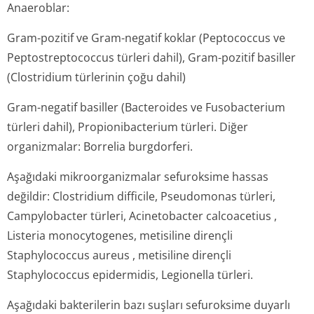
Anaeroblar:
Gram-pozitif ve Gram-negatif koklar (
Peptococcus
ve
Peptostreptococ­cus
türleri dahil), Gram-pozitif basiller
(
Clostridium
türlerinin çoğu dahil)
Gram-negatif basiller (
Bacteroides
ve
Fusobacterium
türleri dahil),
Propionibacterium
türleri. Diğer
organizmalar:
Borrelia burgdorferi
.
Aşağıdaki mikroorganizmalar sefuroksime hassas
değildir:
Clostridium difficile, Pseudomonas
türleri,
Campylobacter
türleri,
Acinetobacter calcoacetius
,
Listeria monocytogenes,
metisiline dirençli
Staphylococcus aureus
, metisiline dirençli
Staphylococcus epidermidis, Legionella
türleri.
Aşağıdaki bakterilerin bazı suşları sefuroksime duyarlı