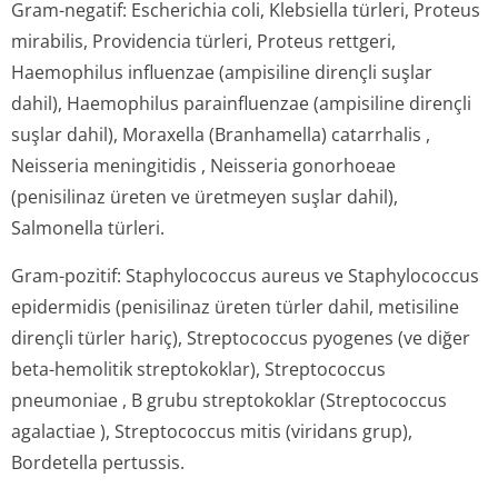
Gram-negatif:
Escherichia coli, Klebsiella türleri, Proteus
mirabilis, Providencia türleri, Proteus rettgeri,
Haemophilus influenzae
(ampisiline dirençli suşlar
dahil),
Haemophilus parainfluenzae
(ampisiline dirençli
suşlar dahil),
Moraxella (Branhamella) catarrhalis
,
Neisseria meningitidis
,
Neisseria gonorhoeae
(penisilinaz üreten ve üretmeyen suşlar dahil),
Salmonella
türleri.
Gram-pozitif:
Staphylococcus aureus
ve
Staphylococcus
epidermidis
(penisilinaz üreten türler dahil, metisiline
dirençli türler hariç),
Streptococcus pyogenes
(ve diğer
beta-hemolitik streptokoklar),
Streptococcus
pneumoniae
, B grubu streptokoklar (
Streptococcus
agalactiae
),
Streptococcus mitis
(viridans grup),
Bordetella pertussis
.