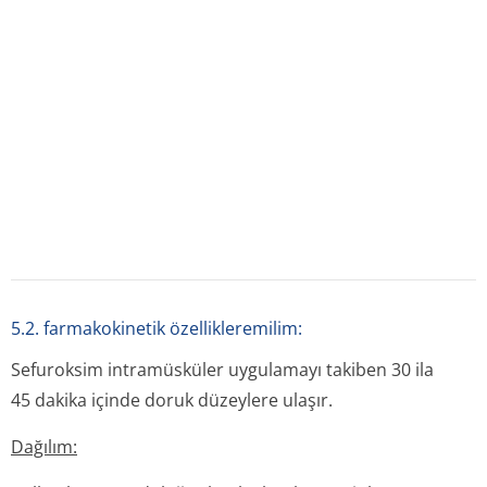
bağlanma oranı % 33–50'dir.
Biyotransforma­syon:
Sefuroksim metabolize olmaz ve glomerüler filtrasyon ve
tübüler sekresyon ile atılır.
Eliminasyon:
İntramüsküler veya intravenöz enjeksiyon sonrası serum
yarılanma ömrü yaklaşık 70 dakikadır. Yaşamın ilk
haftalarında sefuroksim serum yarılanma ömrü
yetişkinlerdekinin 3–5 katı olabilir. Probenesid ile birlikte
verilmesi antibiyotiğin atılımını geciktirir ve yüksek
serum düzeyleri oluşturur. Yirmi dört saat içinde verilen
ilacın hemen tamamı (% 85–90'ı) değişmemiş sefuroksim
şeklinde idrarda bulunur. Büyük bir bölümü ilk 6 saatte
atılır. Sefuroksim serum seviyeleri diyaliz ile düşürülür.