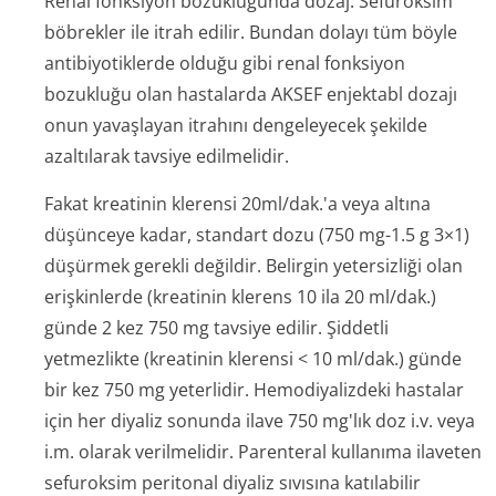
Renal fonksiyon bozukluğunda dozaj: Sefuroksim
böbrekler ile itrah edilir. Bundan dolayı tüm böyle
antibiyotiklerde olduğu gibi renal fonksiyon
bozukluğu olan hastalarda AKSEF enjektabl dozajı
onun yavaşlayan itrahını dengeleyecek şekilde
azaltılarak tavsiye edilmelidir.
Fakat kreatinin klerensi 20ml/dak.'a veya altına
düşünceye kadar, standart dozu (750 mg-1.5 g 3×1)
düşürmek gerekli değildir. Belirgin yetersizliği olan
erişkinlerde (kreatinin klerens 10 ila 20 ml/dak.)
günde 2 kez 750 mg tavsiye edilir. Şiddetli
yetmezlikte (kreatinin klerensi < 10 ml/dak.) günde
bir kez 750 mg yeterlidir. Hemodiyalizdeki hastalar
için her diyaliz sonunda ilave 750 mg'lık doz i.v. veya
i.m. olarak verilmelidir. Parenteral kullanıma ilaveten
sefuroksim peritonal diyaliz sıvısına katılabilir