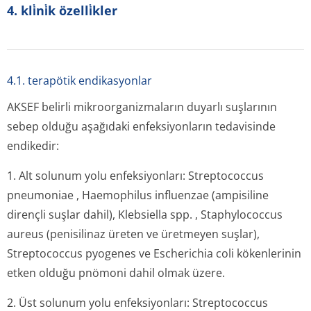
4. kli̇ni̇k özelli̇kler
4.1. terapötik endikasyonlar
AKSEF belirli mikroorganizmaların duyarlı suşlarının
sebep olduğu aşağıdaki enfeksiyonların tedavisinde
endikedir:
1. Alt solunum yolu enfeksiyonları:
Streptococcus
pneumoniae
,
Haemophilus influenzae
(ampisiline
dirençli suşlar dahil),
Klebsiella spp.
,
Staphylococcus
aureus
(penisilinaz üreten ve üretmeyen suşlar),
Streptococcus pyogenes
ve
Escherichia coli
kökenlerinin
etken olduğu pnömoni dahil olmak üzere.
2. Üst solunum yolu enfeksiyonları:
Streptococcus