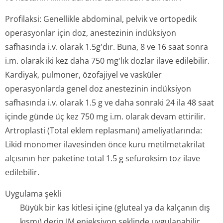
Profilaksi:
Genellikle abdominal, pelvik ve ortopedik
operasyonlar için doz, anestezinin indüksiyon
safhasında i.v. olarak 1.5g'dır. Buna, 8 ve 16 saat sonra
i.m. olarak iki kez daha 750 mg'lık dozlar ilave edilebilir.
Kardiyak, pulmoner, özofajiyel ve vasküler
operasyonlarda genel doz anestezinin indüksiyon
safhasında i.v. olarak 1.5 g ve daha sonraki 24 ila 48 saat
içinde günde üç kez 750 mg i.m. olarak devam ettirilir.
Artroplasti (Total eklem replasmanı) ameliyatlarında:
Likid monomer ilavesinden önce kuru metilmetakrilat
alçısının her paketine total 1.5 g sefuroksim toz ilave
edilebilir.
Uygulama şekli
Büyük bir kas kitlesi içine (gluteal ya da kalçanın dış
kısmı) derin IM enjeksiyon şeklinde uygulanabilir.