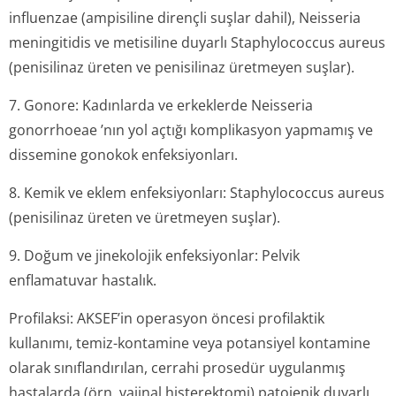
influenzae
(ampisiline dirençli suşlar dahil),
Neisseria
meningitidis
ve metisiline duyarlı
Staphylococcus aureus
(penisilinaz üreten ve penisilinaz üretmeyen suşlar).
7. Gonore: Kadınlarda ve erkeklerde
Neisseria
gonorrhoeae
’nın yol açtığı komplikasyon yapmamış ve
dissemine gonokok enfeksiyonları.
8. Kemik ve eklem enfeksiyonları:
Staphylococcus aureus
(penisilinaz üreten ve üretmeyen suşlar).
9. Doğum ve jinekolojik enfeksiyonlar: Pelvik
enflamatuvar hastalık.
Profilaksi: AKSEF’in operasyon öncesi profilaktik
kullanımı, temiz-kontamine veya potansiyel kontamine
olarak sınıflandırılan, cerrahi prosedür uygulanmış
hastalarda (örn. vajinal histerektomi) patojenik duyarlı