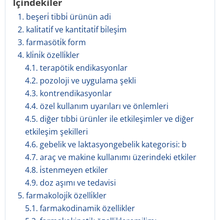
İçindekiler
1. beşeri̇ tibbi̇ ürünün adi
2. kali̇tati̇f ve kanti̇tati̇f bi̇leşi̇m
3. farmasöti̇k form
4. kli̇ni̇k özelli̇kler
4.1. terapötik endikasyonlar
4.2. pozoloji ve uygulama şekli
4.3. kontrendikasyonlar
4.4. özel kullanım uyarıları ve önlemleri
4.5. diğer tıbbi ürünler ile etkileşimler ve diğer
etkileşim şekilleri
4.6. gebelik ve laktasyongebelik kategorisi: b
4.7. araç ve makine kullanımı üzerindeki etkiler
4.8. i̇stenmeyen etkiler
4.9. doz aşımı ve tedavisi
5. farmakoloji̇k özelli̇kler
5.1. farmakodinamik özellikler