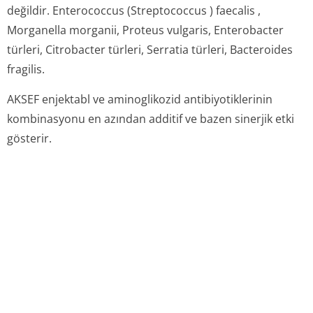
değildir.
Enterococcus
(
Streptococcus
)
faecalis
,
Morganella morganii, Proteus vulgaris, Enterobacter
türleri,
Citrobacter
türleri,
Serratia türleri, Bacteroides
fragilis
.
AKSEF enjektabl ve aminoglikozid antibiyotiklerinin
kombinasyonu en azından additif ve bazen sinerjik etki
gösterir.
5.2. farmakokinetik özellikleremilim:
Sefuroksim intramüsküler uygulamayı takiben 30 ila
45 dakika içinde doruk düzeylere ulaşır.
Dağılım:
Kullanılan metodolojiye bağlı olarak proteinlere