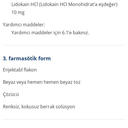
Lidokain HCl (Lidokain HCl Monohidrat’a eşdeğer)
10 mg
Yardımcı maddeler:
Yardımcı maddeler için 6.1’e bakınız.
3. farmasöti̇k form
Enjektabl flakon
Beyaz veya hemen hemen beyaz toz
Çözücü
Renksiz, kokusuz berrak solüsyon