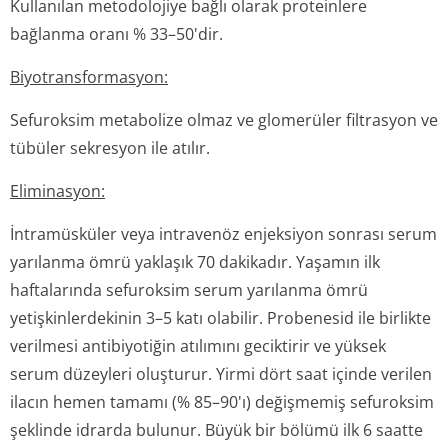
Hastalardaki karakteristik özellikler
Veri yoktur.
5.3. klinik öncesi güvenlilik verileri
Veri yoktur.