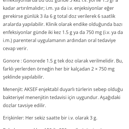
enfeksiyonlarda bu doz günde 3 kez i.v. yol ile 1.5 gr'a
kadar artırılmalıdır; i.m. ya da i.v. enjeksiyonlar eğer
gerekirse günlük 3 ila 6 g total doz verilerek 6 saatlik
aralarda yapılabilir. Klinik olarak endike olduğunda bazı
enfeksiyonlar günde iki kez 1.5 g ya da 750 mg (i.v. ya da
i.m.) parenteral uygulamanın ardından oral tedaviye
cevap verir.
Gonore
: Gonorede 1.5 g tek doz olarak verilmelidir. Bu,
farklı yerlerden örneğin her bir kalçadan 2 × 750 mg
şeklinde yapılabilir.
Menenjit:
AKSEF enjektabl duyarlı türlerin sebep olduğu
bakteriyel menenjitin tedavisi için uygundur. Aşağıdaki
dozlar tavsiye edilir.
Erişkinler: Her sekiz saatte bir i.v. olarak 3 g.