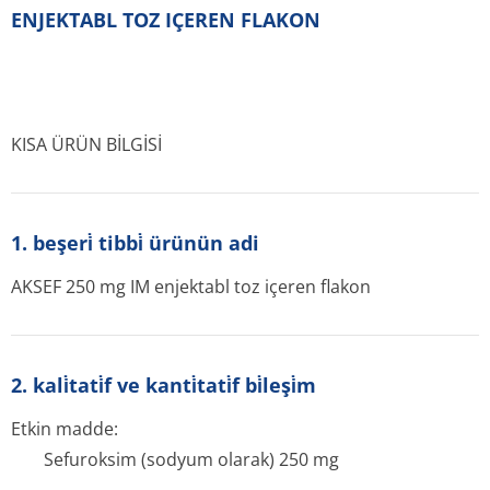
ENJEKTABL TOZ IÇEREN FLAKON
KISA ÜRÜN BİLGİSİ
1. beşeri̇ tibbi̇ ürünün adi
AKSEF 250 mg IM enjektabl toz içeren flakon
2. kali̇tati̇f ve kanti̇tati̇f bi̇leşi̇m
Etkin madde:
Sefuroksim (sodyum olarak) 250 mg