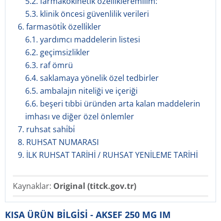
5.2. farmakokinetik özellikleremilim:
5.3. klinik öncesi güvenlilik verileri
6. farmasöti̇k özelli̇kler
6.1. yardımcı maddelerin listesi
6.2. geçimsizlikler
6.3. raf ömrü
6.4. saklamaya yönelik özel tedbirler
6.5. ambalajın niteliği ve içeriği
6.6. beşeri tıbbi üründen arta kalan maddelerin
imhası ve diğer özel önlemler
7. ruhsat sahi̇bi̇
8. RUHSAT NUMARASI
9. İLK RUHSAT TARİHİ / RUHSAT YENİLEME TARİHİ
Kaynaklar:
Original (titck.gov.tr)
KISA ÜRÜN BİLGİSİ - AKSEF 250 MG IM