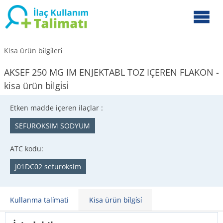
Kisa ürün bi̇lgi̇leri̇
AKSEF 250 MG IM ENJEKTABL TOZ IÇEREN FLAKON -
kisa ürün bi̇lgi̇si̇
Etken madde içeren ilaçlar :
SEFUROKSIM SODYUM
ATC kodu:
J01DC02 sefuroksim
Kullanma tali̇mati
Kisa ürün bi̇lgi̇si̇