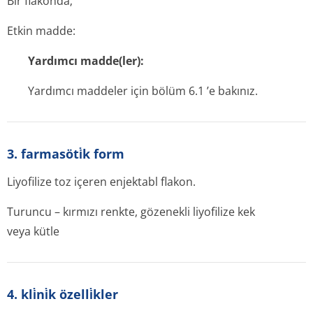
Bir flakonda;
Etkin madde:
Yardımcı madde(ler):
Yardımcı maddeler için bölüm 6.1 ’e bakınız.
3. farmasöti̇k form
Liyofilize toz içeren enjektabl flakon.
Turuncu – kırmızı renkte, gözenekli liyofilize kek
veya kütle
4. kli̇ni̇k özelli̇kler