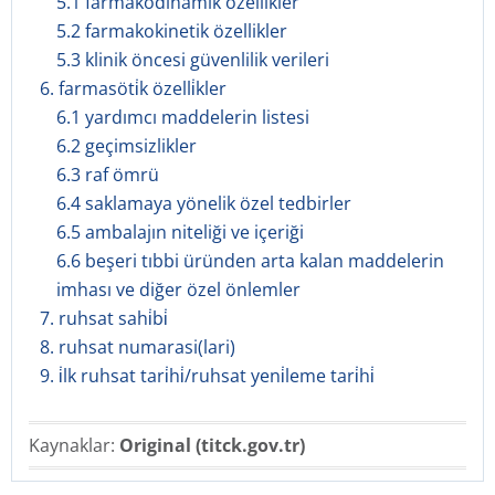
5.1 farmakodinamik özellikler
5.2 farmakokinetik özellikler
5.3 klinik öncesi güvenlilik verileri
6. farmasöti̇k özelli̇kler
6.1 yardımcı maddelerin listesi
6.2 geçimsizlikler
6.3 raf ömrü
6.4 saklamaya yönelik özel tedbirler
6.5 ambalajın niteliği ve içeriği
6.6 beşeri tıbbi üründen arta kalan maddelerin
imhası ve diğer özel önlemler
7. ruhsat sahi̇bi̇
8. ruhsat numarasi(lari)
9. i̇lk ruhsat tari̇hi̇/ruhsat yeni̇leme tari̇hi̇
Kaynaklar:
Original (titck.gov.tr)