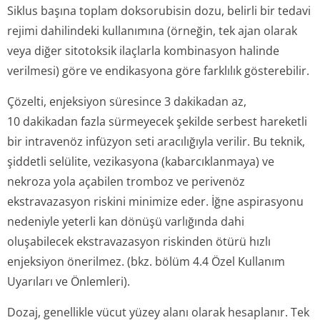
Siklus başına toplam doksorubisin dozu, belirli bir tedavi
rejimi dahilindeki kullanımına (örneğin, tek ajan olarak
veya diğer sitotoksik ilaçlarla kombinasyon halinde
verilmesi) göre ve endikasyona göre farklılık gösterebilir.
Çözelti, enjeksiyon süresince 3 dakikadan az,
10 dakikadan fazla sürmeyecek şekilde serbest hareketli
bir intravenöz infüzyon seti aracılığıyla verilir. Bu teknik,
şiddetli selülite, vezikasyona (kabarcıklanmaya) ve
nekroza yola açabilen tromboz ve perivenöz
ekstravazasyon riskini minimize eder. İğne aspirasyonu
nedeniyle yeterli kan dönüşü varlığında dahi
oluşabilecek ekstravazasyon riskinden ötürü hızlı
enjeksiyon önerilmez. (bkz. bölüm 4.4 Özel Kullanım
Uyarıları ve Önlemleri).
Dozaj, genellikle vücut yüzey alanı olarak hesaplanır. Tek