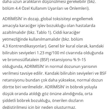
daha uzun aralıkların düşünülmesi gerekebilir (bkz.
bölüm 4.4 Özel Kullanım Uyarıları ve Önlemleri).
ADRİMİSİN’ in dozajı, global toksisiteyi engellemek
amacıyla karaciğer işlev bozukluğu olan hastalarda
azaltılmalıdır (bkz. Tablo 1). Ciddi karaciğer
yetmezliğinde kullanılmamalıdır (bkz. bölüm
4.3 Kontrendi­kasyonlar). Genel bir kural olarak, kandaki
bilirubin seviyeleri 1.23 mg/100 ml civarında olduğunda
ve bromosülfatalein (BSF) retansiyonu % 9–15
olduğunda, ADRİMİSİN’ in normal dozunun yarısının
verilmesi tavsiye edilir. Kandaki bilirubin seviyeleri ve BSF
retansiyonu bundan çok daha yüksekse, normal dozun
dörtte biri verilmelidir. ADRİMİSİN’ in böbrek yoluyla
düşük oranda atıldığı göz önüne alındığında, orta
şiddetli böbrek bozukluğu, önerilen dozların
değiştirilmesi için bir neden oluşturmaz.