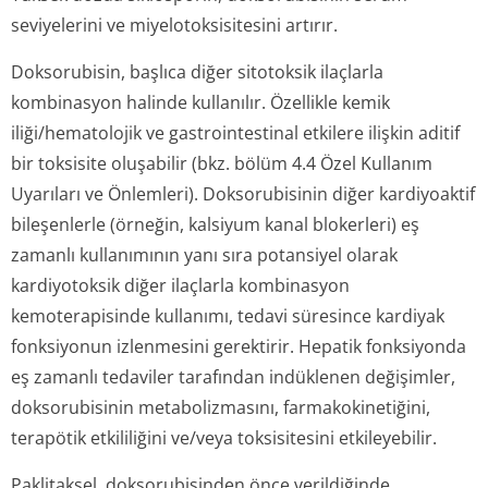
seviyelerini ve miyelotoksisitesini artırır.
Doksorubisin, başlıca diğer sitotoksik ilaçlarla
kombinasyon halinde kullanılır. Özellikle kemik
iliği/hematolojik ve gastrointestinal etkilere ilişkin aditif
bir toksisite oluşabilir (bkz. bölüm 4.4 Özel Kullanım
Uyarıları ve Önlemleri). Doksorubisinin diğer kardiyoaktif
bileşenlerle (örneğin, kalsiyum kanal blokerleri) eş
zamanlı kullanımının yanı sıra potansiyel olarak
kardiyotoksik diğer ilaçlarla kombinasyon
kemoterapisinde kullanımı, tedavi süresince kardiyak
fonksiyonun izlenmesini gerektirir. Hepatik fonksiyonda
eş zamanlı tedaviler tarafından indüklenen değişimler,
doksorubisinin metabolizmasını, farmakokinetiğini,
terapötik etkililiğini ve/veya toksisitesini etkileyebilir.
Paklitaksel, doksorubisinden önce verildiğinde