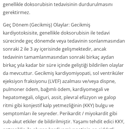
genellikle doksorubisin tedavisinin durdurulmasını
gerektirmez.
Geç Dönem (Gecikmiş) Olaylar:
Gecikmiş
kardiyotoksisite, genellikle doksorubisin ile tedavi
sürecinde geç dönemde veya tedavinin sonlanmasından
sonraki 2 ile 3 ay içerisinde gelişmektedir, ancak
tedavinin tamamlanmasından sonraki birkaç aydan
birkaç yıla kadar bir süre içinde geliştiği bildirilen olaylar
da mevcuttur. Gecikmiş kardiyomiyopati, sol ventriküler
ejeksiyon fraksiyonu (LVEF) azalması ve/veya dispne,
pulmoner ödem, bağımlı ödem, kardiyomegali ve
hepatomegali, oliguri, assit, plevral efüzyon ve galop
ritmi gibi konjestif kalp yetmezliğinin (KKY) bulgu ve
semptomları ile seyreder. Perikardit / miyokardit gibi
sub-akut etkiler de bildirilmiştir. Yaşamı tehdit edici KKY,