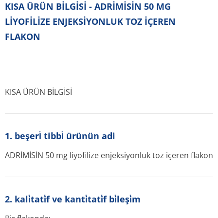
KISA ÜRÜN BİLGİSİ - ADRİMİSİN 50 MG
LİYOFİLİZE ENJEKSİYONLUK TOZ İÇEREN
FLAKON
KISA ÜRÜN BİLGİSİ
1. beşeri̇ tibbi̇ ürünün adi
ADRİMİSİN 50 mg liyofilize enjeksiyonluk toz içeren flakon
2. kali̇tati̇f ve kanti̇tati̇f bi̇leşi̇m