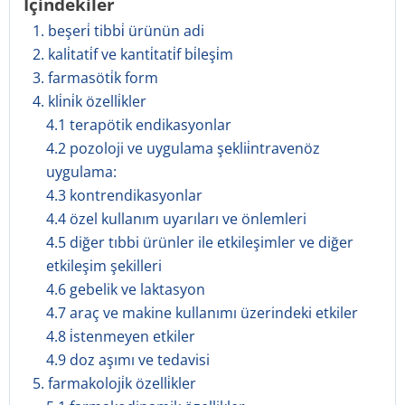
İçindekiler
1. beşeri̇ tibbi̇ ürünün adi
2. kali̇tati̇f ve kanti̇tati̇f bi̇leşi̇m
3. farmasöti̇k form
4. kli̇ni̇k özelli̇kler
4.1 terapötik endikasyonlar
4.2 pozoloji ve uygulama şeklii̇ntravenöz
uygulama:
4.3 kontrendikasyonlar
4.4 özel kullanım uyarıları ve önlemleri
4.5 diğer tıbbi ürünler ile etkileşimler ve diğer
etkileşim şekilleri
4.6 gebelik ve laktasyon
4.7 araç ve makine kullanımı üzerindeki etkiler
4.8 i̇stenmeyen etkiler
4.9 doz aşımı ve tedavisi
5. farmakoloji̇k özelli̇kler