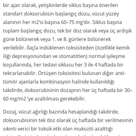
bir ajan olarak, yetişkinlerde siklus başına önerilen
standart doksorubisin başlangıç dozu, vücut yüzey
alanının her m2’si başına 60–75 mg’dır. Siklus başına
toplam başlangıç dozu, tek bir doz olarak veya üç ardışık
güne bölünerek veya 1. ve 8. günlere bölünerek
verilebilir. İlaçla indüklenen toksisiteden (özellikle kemik
iliği depresyonundan ve stomatitten) normal iyileşme
koşullarında, her tedavi siklusu her 3 ile 4 haftada bir
tekrarlanabilir. Örtüşen toksisitesi bulunan diğer anti-
tümör ajanlarla kombinasyon halinde kullanıldığı
takdirde, doksorubisinin dozajının her üç haftada bir 30–
60 mg/m2 ’ye azaltılması gerekebilir.
Dozaj, vücut ağırlığı bazında hesaplandığı takdirde,
doksorubisinin tek doz olarak üç haftada bir verilmesinin
sıkıntı verici bir toksik etki olan mukoziti azalttığı