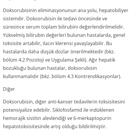
Doksorubisinin eliminasyonunun ana yolu, hepatobiliyer
sistemdir. Doksorubisin ile tedavi öncesinde ve
süresince serum toplam bilirubini değerlendiril­melidir.
Yükselmiş bilirubin değerleri bulunan hastalarda, genel
toksisite artabilir, ilacın klerensi yavaşlayabilir. Bu
hastalarda daha düşük dozlar önerilmektedir (bkz.
bölüm 4.2 Pozoloji ve Uygulama Şekli). Ağır hepatik
bozukluğu bulunan hastalar, doksorubisin
kullanmamalıdır (bkz. bölüm 4.3 Kontrendi­kasyonlar).
Diğer
Doksorubisin, diğer anti-kanser tedavilerin toksisitesini
potensiyalize edebilir. Siklofosfamid ile indüklenen
hemorajik sistitin alevlendiği ve 6-merkaptopurin
hepatotoksisi­tesinde artış olduğu bildirilmiştir.