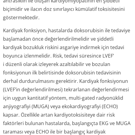
antrasiklin ile oluşan kardiyomiyopatinin en şiddetli
biçimidir ve ilacın doz sınırlayıcı kümülatif toksisitesini
göstermektedir.
Kardiyak fonksiyon, hastalarda doksorubisin ile tedaviye
başlamadan önce değerlendiril­melidir ve şiddetli
kardiyak bozukluk riskini asgariye indirmek için tedavi
boyunca izlenmelidir. Risk, tedavi süresince LVEF’
i düzenli olarak izleyerek azaltılabilir ve bozulan
fonksiyonun ilk belirtisinde doksorubisin tedavisinin
derhal durdurulmasını gerektirir. Kardiyak fonksiyonun
(LVEF’in değerlendirilmesi) tekrarlanan değerlendirmesi
için uygun kantitatif yöntem,
multi-gated
radyonüklid
anjiyografiyi (MUGA) veya ekokardiyografiyi (ECHO)
kapsar. Özellikle artan kardiyotoksisiteye dair risk
faktörleri bulunan hastalarda, başlangıçta EKG ve MUGA
taraması veya ECHO ile bir başlangıç kardiyak