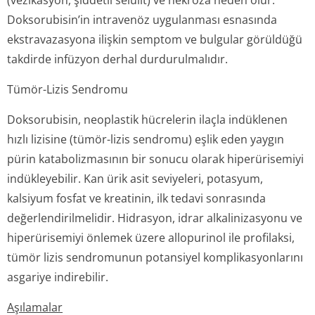
(vezikasyon, şiddetli selülit) ve nekroza neden olur.
Doksorubisin’in intravenöz uygulanması esnasında
ekstravazasyona ilişkin semptom ve bulgular görüldüğü
takdirde infüzyon derhal durdurulmalıdır.
Tümör-Lizis Sendromu
Doksorubisin, neoplastik hücrelerin ilaçla indüklenen
hızlı lizisine (tümör-lizis sendromu) eşlik eden yaygın
pürin katabolizmasının bir sonucu olarak hiperürisemiyi
indükleyebilir. Kan ürik asit seviyeleri, potasyum,
kalsiyum fosfat ve kreatinin, ilk tedavi sonrasında
değerlendiril­melidir. Hidrasyon, idrar alkalinizasyonu ve
hiperürisemiyi önlemek üzere allopurinol ile profilaksi,
tümör lizis sendromunun potansiyel komplikasyonlarını
asgariye indirebilir.
Aşılamalar