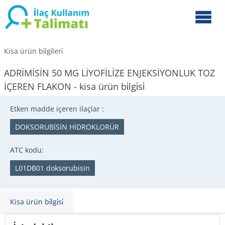
Kisa ürün bi̇lgi̇leri̇
ADRİMİSİN 50 MG LİYOFİLİZE ENJEKSİYONLUK TOZ
İÇEREN FLAKON - kisa ürün bi̇lgi̇si̇
Etken madde içeren ilaçlar :
DOKSORUBİSİN HİDROKLORÜR
ATC kodu:
L01DB01 doksorubisin
Kisa ürün bi̇lgi̇si̇