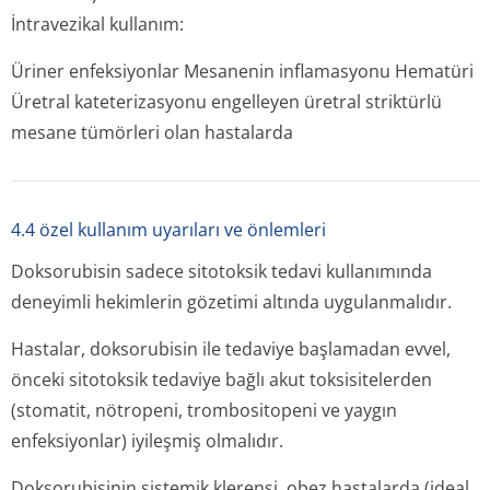
İntravezikal kullanım:
Üriner enfeksiyonlar Mesanenin inflamasyonu Hematüri
Üretral kateterizasyonu engelleyen üretral striktürlü
mesane tümörleri olan hastalarda
4.4 özel kullanım uyarıları ve önlemleri
Doksorubisin sadece sitotoksik tedavi kullanımında
deneyimli hekimlerin gözetimi altında uygulanmalıdır.
Hastalar, doksorubisin ile tedaviye başlamadan evvel,
önceki sitotoksik tedaviye bağlı akut toksisitelerden
(stomatit, nötropeni, trombositopeni ve yaygın
enfeksiyonlar) iyileşmiş olmalıdır.
Doksorubisinin sistemik klerensi, obez hastalarda (ideal