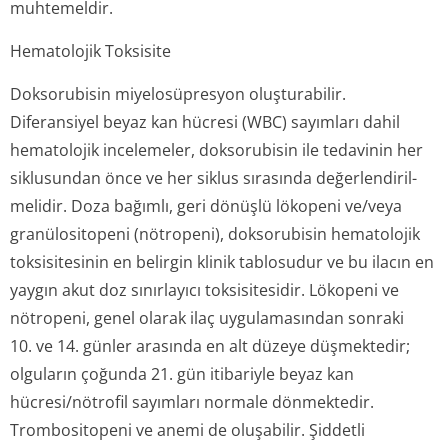
muhtemeldir.
Hematolojik Toksisite
Doksorubisin miyelosüpresyon oluşturabilir.
Diferansiyel beyaz kan hücresi (WBC) sayımları dahil
hematolojik incelemeler, doksorubisin ile tedavinin her
siklusundan önce ve her siklus sırasında değerlendiril­
melidir. Doza bağımlı, geri dönüşlü lökopeni ve/veya
granülositopeni (nötropeni), doksorubisin hematolojik
toksisitesinin en belirgin klinik tablosudur ve bu ilacın en
yaygın akut doz sınırlayıcı toksisitesidir. Lökopeni ve
nötropeni, genel olarak ilaç uygulamasından sonraki
10. ve 14. günler arasında en alt düzeye düşmektedir;
olguların çoğunda 21. gün itibariyle beyaz kan
hücresi/nötrofil sayımları normale dönmektedir.
Trombositopeni ve anemi de oluşabilir. Şiddetli