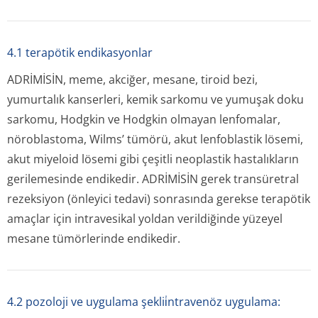
4.1 terapötik endikasyonlar
ADRİMİSİN, meme, akciğer, mesane, tiroid bezi,
yumurtalık kanserleri, kemik sarkomu ve yumuşak doku
sarkomu, Hodgkin ve Hodgkin olmayan lenfomalar,
nöroblastoma, Wilms’ tümörü, akut lenfoblastik lösemi,
akut miyeloid lösemi gibi çeşitli neoplastik hastalıkların
gerilemesinde endikedir. ADRİMİSİN gerek transüretral
rezeksiyon (önleyici tedavi) sonrasında gerekse terapötik
amaçlar için intravesikal yoldan verildiğinde yüzeyel
mesane tümörlerinde endikedir.
4.2 pozoloji ve uygulama şeklii̇ntravenöz uygulama: