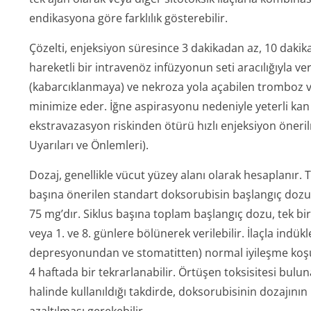
endikasyona göre farklılık gösterebilir.
Çözelti, enjeksiyon süresince 3 dakikadan az, 10 daki
hareketli bir intravenöz infüzyonun seti aracılığıyla veri
(kabarcıklanmaya) ve nekroza yola açabilen tromboz v
minimize eder. İğne aspirasyonu nedeniyle yeterli kan
ekstravazasyon riskinden ötürü hızlı enjeksiyon öneri
Uyarıları ve Önlemleri).
Dozaj, genellikle vücut yüzey alanı olarak hesaplanır. T
başına önerilen standart doksorubisin başlangıç dozu,
75 mg’dır. Siklus başına toplam başlangıç dozu, tek bi
veya 1. ve 8. günlere bölünerek verilebilir. İlaçla indükl
depresyonundan ve stomatitten) normal iyileşme koşull
4 haftada bir tekrarlanabilir. Örtüşen toksisitesi bul
halinde kullanıldığı takdirde, doksorubisinin dozajını