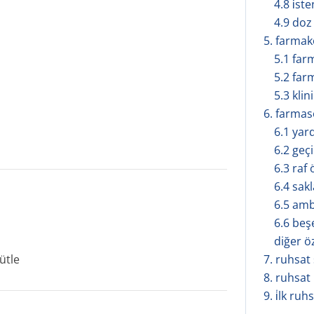
4.8 i̇s
4.9 doz
5. farmakol
5.1 far
5.2 far
5.3 klin
6. farmasöt
6.1 yar
6.2 geçi
6.3 raf
6.4 sak
6.5 amba
6.6 beş
diğer ö
ütle
7. ruhsat s
8. ruhsat
9. i̇lk ruh