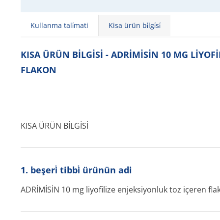
Kullanma tali̇mati
Kisa ürün bi̇lgi̇si̇
KISA ÜRÜN BİLGİSİ - ADRİMİSİN 10 MG LİYOF
FLAKON
KISA ÜRÜN BİLGİSİ
1. beşeri̇ tibbi̇ ürünün adi
ADRİMİSİN 10 mg liyofilize enjeksiyonluk toz içeren fla