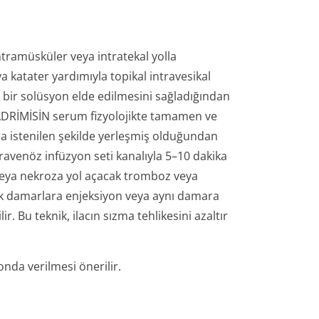
intramüsküler veya intratekal yolla
 katater yardımıyla topikal intravesikal
ik bir solüsyon elde edilmesini sağladığından
. ADRİMİSİN serum fizyolojikte tamamen ve
a istenilen şekilde yerleşmiş olduğundan
ravenöz infüzyon seti kanalıyla 5–10 dakika
 veya nekroza yol açacak tromboz veya
çük damarlara enjeksiyon veya aynı damara
r. Bu teknik, ilacın sızma tehlikesini azaltır
.
onda verilmesi önerilir.