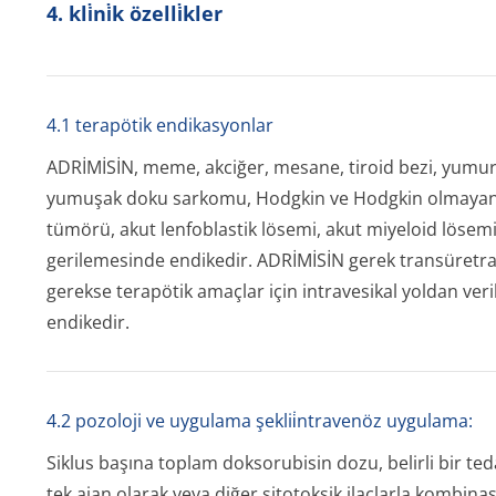
4. kli̇ni̇k özelli̇kler
4.1 terapötik endikasyonlar
ADRİMİSİN, meme, akciğer, mesane, tiroid bezi, yumur
yumuşak doku sarkomu, Hodgkin ve Hodgkin olmayan 
tümörü, akut lenfoblastik lösemi, akut miyeloid lösemi g
gerilemesinde endikedir. ADRİMİSİN gerek transüretral
gerekse terapötik amaçlar için intravesikal yoldan ve
endikedir.
4.2 pozoloji ve uygulama şeklii̇ntravenöz uygulama:
Siklus başına toplam doksorubisin dozu, belirli bir ted
tek ajan olarak veya diğer sitotoksik ilaçlarla kombina