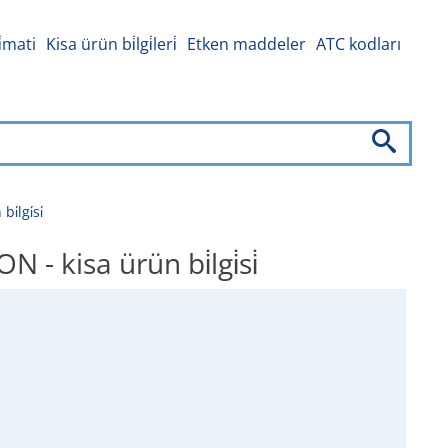
i̇mati
Kisa ürün bi̇lgi̇leri̇
Etken maddeler
ATC kodları
lgi̇si̇
kisa ürün bi̇lgi̇si̇