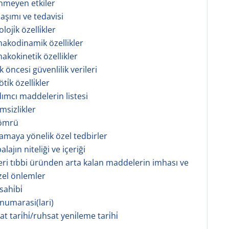
tenmeyen etkiler
 aşımı ve tedavisi
oji̇k özelli̇kler
makodinamik özellikler
makokinetik özellikler
ik öncesi güvenlilik verileri
i̇k özelli̇kler
dımcı maddelerin listesi
msizlikler
 ömrü
lamaya yönelik özel tedbirler
lajın niteliği ve içeriği
eri tıbbi üründen arta kalan maddelerin imhası ve
zel önlemler
ahi̇bi̇
 numarasi(lari)
sat tari̇hi̇/ruhsat yeni̇leme tari̇hi̇