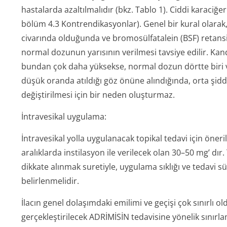
hastalarda azaltılmalıdır (bkz. Tablo 1). Ciddi karaciğe
bölüm 4.3 Kontrendi­kasyonlar). Genel bir kural olarak,
civarında olduğunda ve bromosülfatalein (BSF) retan
normal dozunun yarısının verilmesi tavsiye edilir. Kand
bundan çok daha yüksekse, normal dozun dörtte biri ve
düşük oranda atıldığı göz önüne alındığında, orta şid
değiştirilmesi için bir neden oluşturmaz.
İntravesikal uygulama:
İntravesikal yolla uygulanacak topikal tedavi için öneri
aralıklarda instilasyon ile verilecek olan 30–50 mg’ dır.
dikkate alınmak suretiyle, uygulama sıklığı ve tedavi 
belirlenmelidir.
İlacın genel dolaşımdaki emilimi ve geçişi çok sınırlı 
gerçekleştirilecek ADRİMİSİN tedavisine yönelik sınırlam