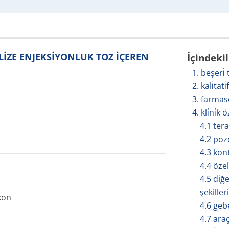
İLİZE ENJEKSİYONLUK TOZ İÇEREN
İçindeki
1. beşeri̇
2. kali̇tati
3. farmas
4. kli̇ni̇k ö
4.1 ter
4.2 poz
4.3 kon
4.4 öze
4.5 diğe
şekilleri
kon
4.6 geb
4.7 ara