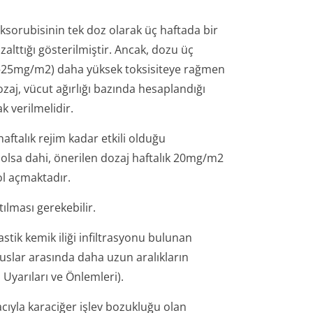
oksorubisinin tek doz olarak üç haftada bir
azalttığı gösterilmiştir. Ancak, dozu üç
0–25mg/m2) daha yüksek toksisiteye rağmen
zaj, vücut ağırlığı bazında hesaplandığı
k verilmelidir.
aftalık rejim kadar etkili olduğu
 olsa dahi, önerilen dozaj haftalık 20mg/m2
ol açmaktadır.
ılması gerekebilir.
stik kemik iliği infiltrasyonu bulunan
luslar arasında daha uzun aralıkların
Uyarıları ve Önlemleri).
acıyla karaciğer işlev bozukluğu olan