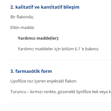
2. kali̇tati̇f ve kanti̇tati̇f bi̇leşi̇m
Bir flakonda;
Etkin madde:
Yardımcı madde(ler):
Yardımcı maddeler için bölüm 6.1 ’e bakınız.
3. farmasöti̇k form
Liyofilize toz içeren enjektabl flakon.
Turuncu – kırmızı renkte, gözenekli liyofilize kek veya k