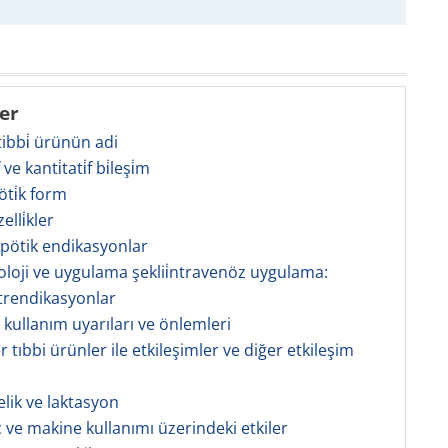
ler
 tibbi̇ ürünün adi
̇f ve kanti̇tati̇f bi̇leşi̇m
öti̇k form
zelli̇kler
apötik endikasyonlar
oloji ve uygulama şeklii̇ntravenöz uygulama:
trendikasyonlar
l kullanım uyarıları ve önlemleri
r tıbbi ürünler ile etkileşimler ve diğer etkileşim
elik ve laktasyon
ç ve makine kullanımı üzerindeki etkiler