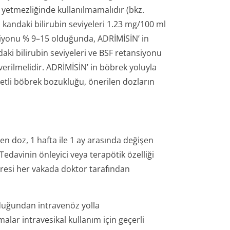
r yetmezliğinde kullanılmamalıdır (bkz.
 kandaki bilirubin seviyeleri 1.23 mg/100 ml
siyonu % 9–15 olduğunda, ADRİMİSİN’ in
aki bilirubin seviyeleri ve BSF retansiyonu
rilmelidir. ADRİMİSİN’ in böbrek yoluyla
detli böbrek bozukluğu, önerilen dozların
len doz, 1 hafta ile 1 ay arasında değişen
 Tedavinin önleyici veya terapötik özelliği
süresi her vakada doktor tarafından
olduğundan intravenöz yolla
alar intravesikal kullanım için geçerli