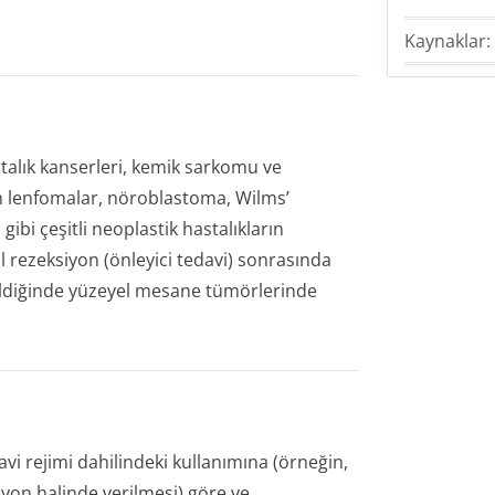
Kaynaklar:
talık kanserleri, kemik sarkomu ve
lenfomalar, nöroblastoma, Wilms’
ibi çeşitli neoplastik hastalıkların
 rezeksiyon (önleyici tedavi) sonrasında
rildiğinde yüzeyel mesane tümörlerinde
avi rejimi dahilindeki kullanımına (örneğin,
syon halinde verilmesi) göre ve