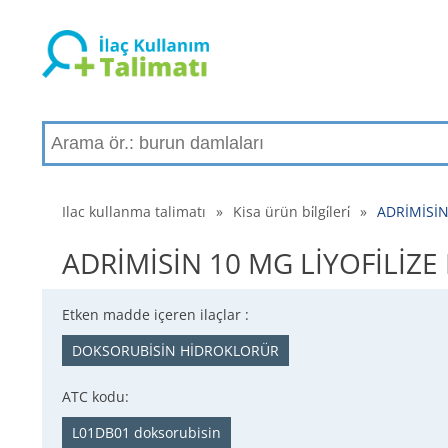
Ilac kullanma talimatı
»
Kisa ürün bi̇lgi̇leri̇
»
ADRİMİSİN 
ADRİMİSİN 10 MG LİYOFİLİZE E
Etken madde içeren ilaçlar :
DOKSORUBİSİN HİDROKLORÜR
ATC kodu:
L01DB01 doksorubisin