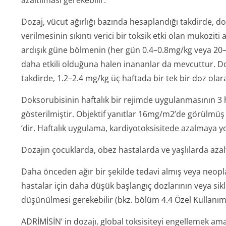
azaltılması gerekebilir.
Dozaj, vücut ağırlığı bazında hesaplandığı takdirde, d
verilmesinin sıkıntı verici bir toksik etki olan mukoziti 
ardışık güne bölmenin (her gün 0.4–0.8mg/kg veya 2
daha etkili olduğuna halen inananlar da mevcuttur. Do
takdirde, 1.2–2.4 mg/kg üç haftada bir tek bir doz olara
Doksorubisinin haftalık bir rejimde uygulanmasının 3 h
gösterilmiştir. Objektif yanıtlar 16mg/m2’de görülmüş
’dir. Haftalık uygulama, kardiyotoksisitede azalmaya y
Dozajın çocuklarda, obez hastalarda ve yaşlılarda azalt
Daha önceden ağır bir şekilde tedavi almış veya neopla
hastalar için daha düşük başlangıç dozlarının veya sik
düşünülmesi gerekebilir (bkz. bölüm 4.4 Özel Kullanım 
ADRİMİSİN’ in dozajı, global toksisiteyi engellemek am