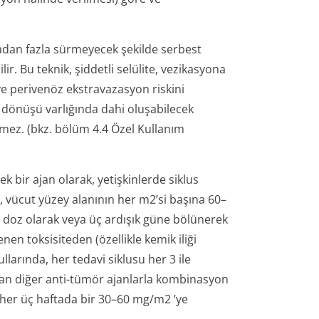
kadan fazla sürmeyecek şekilde serbest
lir. Bu teknik, şiddetli selülite, vezikasyona
e perivenöz ekstravazasyon riskini
 dönüşü varlığında dahi oluşabilecek
lmez. (bkz. bölüm 4.4 Özel Kullanım
ek bir ajan olarak, yetişkinlerde siklus
 vücut yüzey alanının her m2’si başına 60–
r doz olarak veya üç ardışık güne bölünerek
enen toksisiteden (özellikle kemik iliği
arında, her tedavi siklusu her 3 ile
unan diğer anti-tümör ajanlarla kombinasyon
n her üç haftada bir 30–60 mg/m2 ’ye