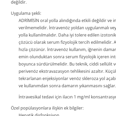
değildir.
Uygulama şekli:
ADRİMİSİN oral yolla alındığında etkili değildir ve 
verilmemelidir. İntravenöz yoldan uygulanmalı veya
yolla kullanılmalıdır. Daha iyi tolere edilen izoton
çözücü olarak serum fizyolojik tercih edilmelidir
hızla çözünür. İntravenöz kullanım, iğnenin damar
emin olunduktan sonra serum fizyolojik içeren int
boyunca sürdürülmelidir. Bu teknik, ciddi sellülit
perivenöz ekstravazasyon tehlikesini azaltır. Kü
tekrarlanan enjeksiyonlar venöz skleroza yol açabili
ve kullanımdan sonra damarın yıkanmasını sağlar
İntravesikal tedavi için ilacın 1 mg/ml konsantrasy
Özel popülasyonlara ilişkin ek bilgiler:
Hepatik disfonksiyon