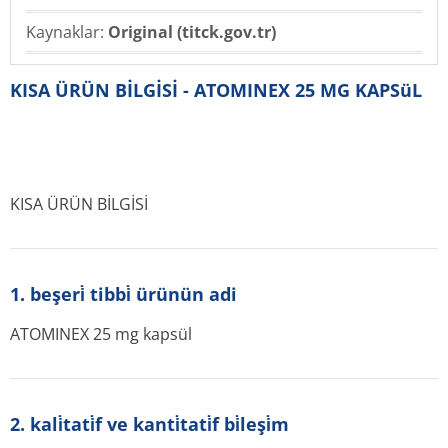
Kaynaklar:
Original (titck.gov.tr)
KISA ÜRÜN BİLGİSİ - ATOMINEX 25 MG KAPSüL
KISA ÜRÜN BİLGİSİ
1. beşeri̇ tibbi̇ ürünün adi
ATOMINEX 25 mg kapsül
2. kali̇tati̇f ve kanti̇tati̇f bi̇leşi̇m