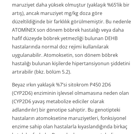
maruziyet daha yüksek olmuştur (yaklaşık %65’lik bir
artış), ancak maruziyet mg/kg doza göre
düzeltildiğinde bir farklılık görülmemiştir. Bu nedenle
ATOMİNEX son dönem böbrek hastalığı veya daha
hafif düzeyde böbrek yetmezliği bulunan DEHB
hastalarında normal doz rejimi kullanılarak
uygulanabilir. Atomoksetin, son dönem böbrek
hastalığı bulunan kişilerde hipertansiyonun şiddetini
artırabilir (bkz. bölüm 5.2).
Beyaz ırkın yaklaşık %7’si sitokrom P450 2D6
(CYP2D6) enziminin işlevsel olmamasına neden olan
(CYP2D6 yavaş metabolize ediciler olarak
adlandırılır) bir genotipe sahiptir. Bu genotipteki
hastaların atomoksetine maruziyetleri, fonksiyonel
enzime sahip olan hastalarla kıyaslandığında birkaç