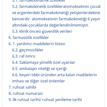
5.1. farmakodinamik özellikler
5.2. farmakokinetik özellikleratomoksetinin çocuk
ve ergenlerdeki farmakokinetiği yetişkinlerdekine
benzerdir. atomoksetinin farmakokinetiği 6 yaşın
altındaki çocuklarda değerlendirilmemiştir.
5.3. klinik öncesi güvenlilik verileri
6. farmasöti̇k özelli̇kler
6. 1. yardımcı maddelerin listesi
6.2. geçimsizlikler
6.3. raf ömrü
6.4. Saklamaya yönelik özel uyarılar
6.5. ambalajın niteliği ve içeriği
6.6. beşeri tıbbi üründen arta kalan maddelerin
imhası ve diğer özel önlemler
7. ruhsat sahi̇bi̇
8. ruhsat numarasi
9. i̇lk ruhsat tari̇hi̇/ ruhsat yeni̇leme tari̇hi̇