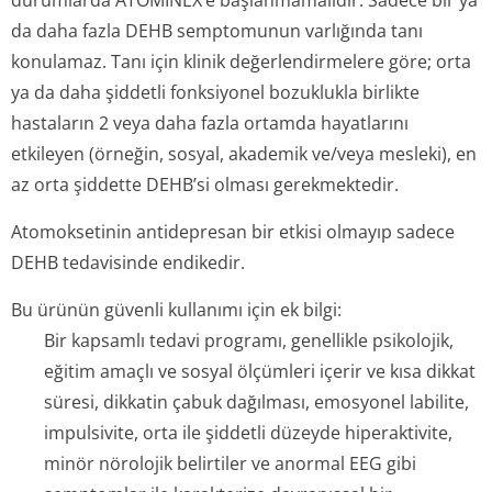
durumlarda ATOMİNEX’e başlanmamalıdır. Sadece bir ya
da daha fazla DEHB semptomunun varlığında tanı
konulamaz. Tanı için klinik değerlendirmelere göre; orta
ya da daha şiddetli fonksiyonel bozuklukla birlikte
hastaların 2 veya daha fazla ortamda hayatlarını
etkileyen (örneğin, sosyal, akademik ve/veya mesleki), en
az orta şiddette DEHB’si olması gerekmektedir.
Atomoksetinin antidepresan bir etkisi olmayıp sadece
DEHB tedavisinde endikedir.
Bu ürünün güvenli kullanımı için ek bilgi:
Bir kapsamlı tedavi programı, genellikle psikolojik,
eğitim amaçlı ve sosyal ölçümleri içerir ve kısa dikkat
süresi, dikkatin çabuk dağılması, emosyonel labilite,
impulsivite, orta ile şiddetli düzeyde hiperaktivite,
minör nörolojik belirtiler ve anormal EEG gibi