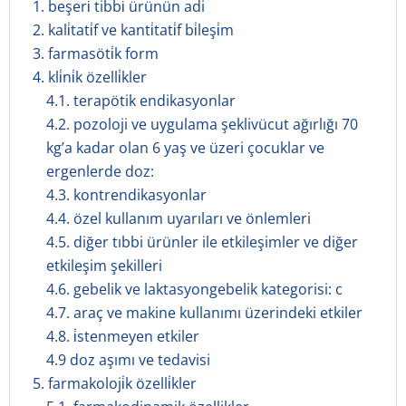
1. beşeri̇ tibbi̇ ürünün adi
2. kali̇tati̇f ve kanti̇tati̇f bi̇leşi̇m
3. farmasöti̇k form
4. kli̇ni̇k özelli̇kler
4.1. terapötik endikasyonlar
4.2. pozoloji ve uygulama şeklivücut ağırlığı 70
kg’a kadar olan 6 yaş ve üzeri çocuklar ve
ergenlerde doz:
4.3. kontrendikasyonlar
4.4. özel kullanım uyarıları ve önlemleri
4.5. diğer tıbbi ürünler ile etkileşimler ve diğer
etkileşim şekilleri
4.6. gebelik ve laktasyongebelik kategorisi: c
4.7. araç ve makine kullanımı üzerindeki etkiler
4.8. i̇stenmeyen etkiler
4.9 doz aşımı ve tedavisi
5. farmakoloji̇k özelli̇kler