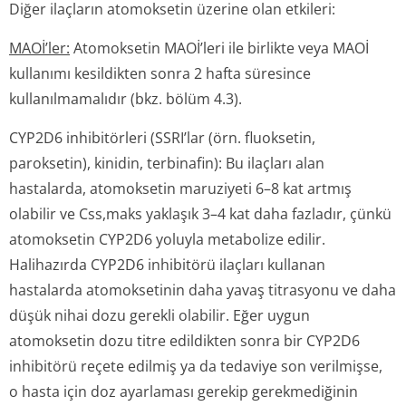
Diğer ilaçların atomoksetin üzerine olan etkileri:
MAOİ’ler:
Atomoksetin MAOİ’leri ile birlikte veya MAOİ
kullanımı kesildikten sonra 2 hafta süresince
kullanılmamalıdır (bkz. bölüm 4.3).
CYP2D6 inhibitörleri (SSRI’lar (örn. fluoksetin,
paroksetin), kinidin, terbinafin): Bu ilaçları alan
hastalarda, atomoksetin maruziyeti 6–8 kat artmış
olabilir ve Css,maks yaklaşık 3–4 kat daha fazladır, çünkü
atomoksetin CYP2D6 yoluyla metabolize edilir.
Halihazırda CYP2D6 inhibitörü ilaçları kullanan
hastalarda atomoksetinin daha yavaş titrasyonu ve daha
düşük nihai dozu gerekli olabilir. Eğer uygun
atomoksetin dozu titre edildikten sonra bir CYP2D6
inhibitörü reçete edilmiş ya da tedaviye son verilmişse,
o hasta için doz ayarlaması gerekip gerekmediğinin