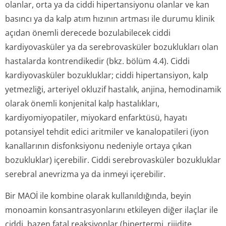
olanlar, orta ya da ciddi hipertansiyonu olanlar ve kan
basıncı ya da kalp atım hızının artması ile durumu klinik
açıdan önemli derecede bozulabilecek ciddi
kardiyovasküler ya da serebrovasküler bozuklukları olan
hastalarda kontrendikedir (bkz. bölüm 4.4). Ciddi
kardiyovasküler bozukluklar; ciddi hipertansiyon, kalp
yetmezliği, arteriyel okluzif hastalık, anjina, hemodinamik
olarak önemli konjenital kalp hastalıkları,
kardiyomiyopatiler, miyokard enfarktüsü, hayatı
potansiyel tehdit edici aritmiler ve kanalopatileri (iyon
kanallarının disfonksiyonu nedeniyle ortaya çıkan
bozukluklar) içerebilir. Ciddi serebrovasküler bozukluklar
serebral anevrizma ya da inmeyi içerebilir.
Bir MAOİ ile kombine olarak kullanıldığında, beyin
monoamin konsantrasyonlarını etkileyen diğer ilaçlar ile
ciddi, bazen fatal reaksiyonlar (hipertermi, rijidite,