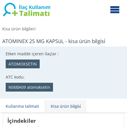
Kisa ürün bi̇lgi̇leri̇
ATOMINEX 25 MG KAPSüL - kisa ürün bi̇lgi̇si̇
Etken madde içeren ilaçlar :
ATOMOKSETIN
ATC kodu:
N06BA09 atomoksetin
Kullanma tali̇mati
Kisa ürün bi̇lgi̇si̇
İçindekiler