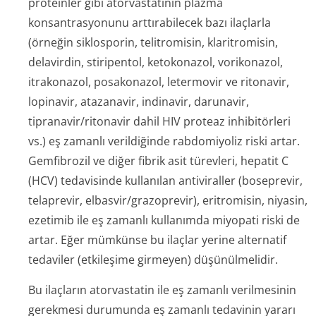
proteinler gibi atorvastatinin plazma
konsantrasyonunu arttırabilecek bazı ilaçlarla
(örneğin siklosporin, telitromisin, klaritromisin,
delavirdin, stiripentol, ketokonazol, vorikonazol,
itrakonazol, posakonazol, letermovir ve ritonavir,
lopinavir, atazanavir, indinavir, darunavir,
tipranavir/ri­tonavir dahil HIV proteaz inhibitörleri
vs.) eş zamanlı verildiğinde rabdomiyoliz riski artar.
Gemfibrozil ve diğer fibrik asit türevleri, hepatit C
(HCV) tedavisinde kullanılan antiviraller (boseprevir,
telaprevir, elbasvir/grazo­previr), eritromisin, niyasin,
ezetimib ile eş zamanlı kullanımda miyopati riski de
artar. Eğer mümkünse bu ilaçlar yerine alternatif
tedaviler (etkileşime girmeyen) düşünülmelidir.
Bu ilaçların atorvastatin ile eş zamanlı verilmesinin
gerekmesi durumunda eş zamanlı tedavinin yararı