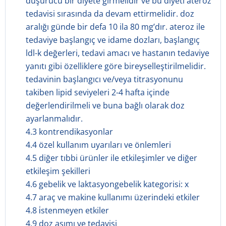
düşürücü bir diyete girmelidir ve bu diyeti ateroz
tedavisi sırasında da devam ettirmelidir. doz
aralığı günde bir defa 10 ila 80 mg’dır. ateroz ile
tedaviye başlangıç ve idame dozları, başlangıç
ldl-k değerleri, tedavi amacı ve hastanın tedaviye
yanıtı gibi özelliklere göre bireyselleştirilmelidir.
tedavinin başlangıcı ve/veya titrasyonunu
takiben lipid seviyeleri 2-4 hafta içinde
değerlendirilmeli ve buna bağlı olarak doz
ayarlanmalıdır.
4.3 kontrendikasyonlar
4.4 özel kullanım uyarıları ve önlemleri
4.5 diğer tıbbi ürünler ile etkileşimler ve diğer
etkileşim şekilleri
4.6 gebelik ve laktasyongebelik kategorisi: x
4.7 araç ve makine kullanımı üzerindeki etkiler
4.8 i̇stenmeyen etkiler
4.9 doz aşımı ve tedavisi