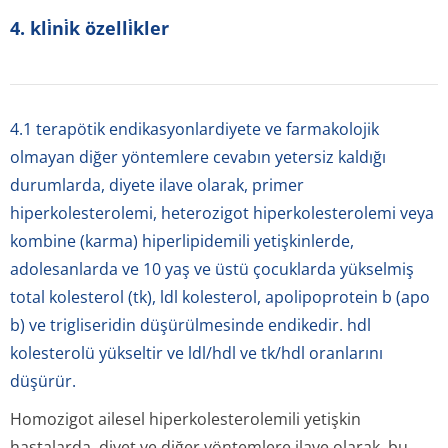
4. kli̇ni̇k özelli̇kler
4.1 terapötik endikasyonlardiyete ve farmakolojik
olmayan diğer yöntemlere cevabın yetersiz kaldığı
durumlarda, diyete ilave olarak, primer
hiperkolesterolemi, heterozigot hiperkolesterolemi veya
kombine (karma) hiperlipidemili yetişkinlerde,
adolesanlarda ve 10 yaş ve üstü çocuklarda yükselmiş
total kolesterol (tk), ldl kolesterol, apolipoprotein b (apo
b) ve trigliseridin düşürülmesinde endikedir. hdl
kolesterolü yükseltir ve ldl/hdl ve tk/hdl oranlarını
düşürür.
Homozigot ailesel hiperkolestero­lemili yetişkin
hastalarda, diyet ve diğer yöntemlere ilave olarak, bu