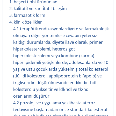
1. beşeri̇ tibbi̇ ürünün adi
2. kali̇tati̇f ve kanti̇tati̇f bi̇leşi̇m
3. farmasöti̇k form
4. kli̇ni̇k özelli̇kler
4.1 terapötik endikasyonlardiyete ve farmakolojik
olmayan diğer yöntemlere cevabın yetersiz
kaldığı durumlarda, diyete ilave olarak, primer
hiperkolesterolemi, heterozigot
hiperkolesterolemi veya kombine (karma)
hiperlipidemili yetişkinlerde, adolesanlarda ve 10
yaş ve üstü çocuklarda yükselmiş total kolesterol
(tk), ldl kolesterol, apolipoprotein b (apo b) ve
trigliseridin düşürülmesinde endikedir. hdl
kolesterolü yükseltir ve ldl/hdl ve tk/hdl
oranlarını düşürür.
4.2 pozoloji ve uygulama şeklihasta ateroz
tedavisine başlamadan önce standart kolesterol