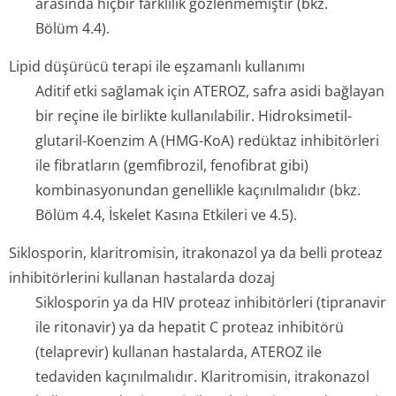
arasında hiçbir farklılık gözlenmemiştir (bkz.
Bölüm 4.4).
Lipid düşürücü terapi ile eşzamanlı kullanımı
Aditif etki sağlamak için ATEROZ, safra asidi bağlayan
bir reçine ile birlikte kullanılabilir. Hidroksimetil­
glutaril-Koenzim A (HMG-KoA) redüktaz inhibitörleri
ile fibratların (gemfibrozil, fenofibrat gibi)
kombinasyonundan genellikle kaçınılmalıdır (bkz.
Bölüm 4.4, İskelet Kasına Etkileri ve 4.5).
Siklosporin, klaritromisin, itrakonazol ya da belli proteaz
inhibitörlerini kullanan hastalarda dozaj
Siklosporin ya da HIV proteaz inhibitörleri (tipranavir
ile ritonavir) ya da hepatit C proteaz inhibitörü
(telaprevir) kullanan hastalarda, ATEROZ ile
tedaviden kaçınılmalıdır. Klaritromisin, itrakonazol