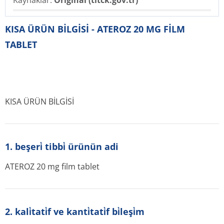
Kaynaklar:
Original (titck.gov.tr)
KISA ÜRÜN BİLGİSİ - ATEROZ 20 MG FİLM
TABLET
KISA ÜRÜN BİLGİSİ
1. beşeri̇ tibbi̇ ürünün adi
ATEROZ 20 mg film tablet
2. kali̇tati̇f ve kanti̇tati̇f bi̇leşi̇m