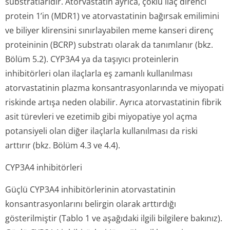
substratlarıdır. Atorvastatin ayrıca, çoklu ilaç direnci
protein 1’in (MDR1) ve atorvastatinin bağırsak emilimini
ve biliyer klirensini sınırlayabilen meme kanseri direnç
proteininin (BCRP) substratı olarak da tanımlanır (bkz.
Bölüm 5.2). CYP3A4 ya da taşıyıcı proteinlerin
inhibitörleri olan ilaçlarla eş zamanlı kullanılması
atorvastatinin plazma konsantrasyon­larında ve miyopati
riskinde artışa neden olabilir. Ayrıca atorvastatinin fibrik
asit türevleri ve ezetimib gibi miyopatiye yol açma
potansiyeli olan diğer ilaçlarla kullanılması da riski
arttırır (bkz. Bölüm 4.3 ve 4.4).
CYP3A4 inhibitörleri
Güçlü CYP3A4 inhibitörlerinin atorvastatinin
konsantrasyonlarını belirgin olarak arttırdığı
gösterilmiştir (Tablo 1 ve aşağıdaki ilgili bilgilere bakınız).