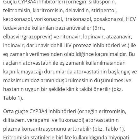
Güçlü CYP3A4 inhibitörleri (örneğin. siklosporin,
telitromisin, klaritromisin, delavirdin, stiripentol,
ketokonazol, vorikonazol, itrakonazol, posakonazol, HCV
tedavisinde kullanılan bazı antiviraller (örn.,
elbasvir/grazo­previr) ve ritonavir, lopinavir, atazanavir,
indinavir, darunavir dahil HIV proteaz inhibitörleri vs.) ile
eş zamanlı verilmesinden olabildiğince kaçınılmalıdır. Bu
ilaçların atorvastatin ile eş zamanlı kullanılmasından
kaçınılamayacağı durumlarda atorvastatinin başlangıç ve
maksimum dozlarının düşürülmesinin düşünülmesi ve
hastanın uygun bir şekilde klinik takibi önerilir (bkz.
Tablo 1).
Orta güçte CYP3A4 inhibitörleri (örneğin eritromisin,
diltiazem, verapamil ve flukonazol) atorvastatinin
plazma konsantrasyonunu arttırabilir (bkz. Tablo 1).
Eritromisin statinlerle birlikte kullanıldığında miyopati