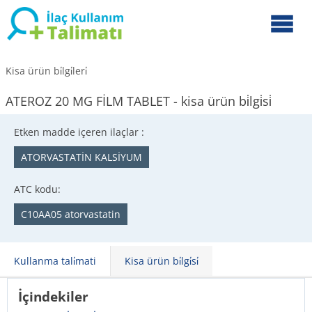
Kisa ürün bi̇lgi̇leri̇
ATEROZ 20 MG FİLM TABLET - kisa ürün bi̇lgi̇si̇
Etken madde içeren ilaçlar :
ATORVASTATİN KALSİYUM
ATC kodu:
C10AA05 atorvastatin
Kullanma tali̇mati
Kisa ürün bi̇lgi̇si̇
İçindekiler