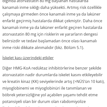
dığında atorvastatin 80 mg başlanan hastalarda
kanamalı inme sıklığı daha yüksekti. Artmış risk özellikle
çalışmaya girmeden önce kanamalı inme ya da laküner
enfarkt geçirmiş hastalarda dikkat çekmiştir. Daha önce
kanamalı inme ya da laküner enfarkt geçiren hastalarda
atorvastatin 80 mg için risklerin ve yararların dengesi
belirsizdir ve tedavi başlamadan önce olası kanamalı
inme riski dikkate alınmalıdır (bkz. Bölüm 5.1)
.
İskelet kası üzerindeki etkiler
Diğer HMG-KoA redüktaz inhibitörlerine benzer şekilde
atorvastatin nadir durumlarda iskelet kasını etkileyebilir
ve kreatin kinaz (KK) seviyelerinde artış (>NÜS’ün 10 katı),
miyoglobinemi ve miyoglobinüri ile tanımlanan ve
böbrek yetersizliğine yol açabilen yaşamı tehdit etme
potansiyeli olan bir durum olan rabdomiyolize