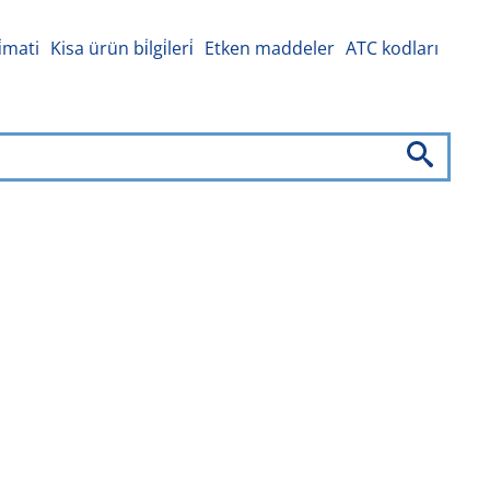
i̇mati
Kisa ürün bi̇lgi̇leri̇
Etken maddeler
ATC kodları