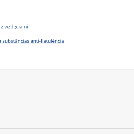
 z wzdęciami
 substâncias anti-flatulência