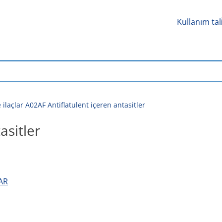
Kullanım tal
ilaçlar A02AF Antiflatulent içeren antasitler
asitler
LAR