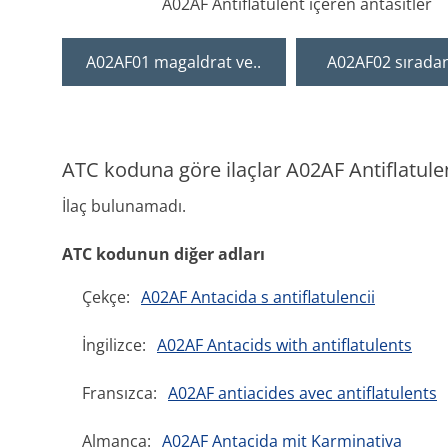
A02AF Antiflatulent içeren antasitler
A02AF01 magaldrat ve..
A02AF02 sıradan
ATC koduna göre ilaçlar A02AF Antiflatulen
İlaç bulunamadı.
ATC kodunun diğer adları
Çekçe:
A02AF Antacida s antiflatulencii
İngilizce:
A02AF Antacids with antiflatulents
Fransızca:
A02AF antiacides avec antiflatulents
Almanca:
A02AF Antacida mit Karminativa