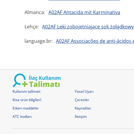
Almanca:
A02AF Antacida mit Karminativa
Lehçe:
A02AF Leki zobojętniające sok żołądkowy
language.br:
A02AF Associações de anti-ácidos e
Kullanım tali̇mati
Yasal Uyarı
Kisa ürün bi̇lgi̇leri̇
Çerezler
Etken maddeler
Kaynaklar
ATC kodları
İletişim