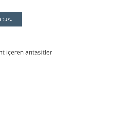
 tuz..
t içeren antasitler