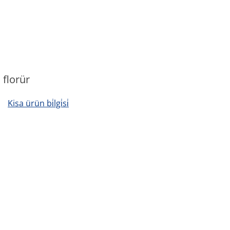
florür
Kisa ürün bi̇lgi̇si̇