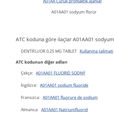
A01AA Çürük profilaktik ajanlar
A01AA01 sodyum florür
ATC koduna göre ilaçlar A01AA01 sodyum 
DENTİFLUOR 0,25 MG TABLET
Kullanma tali̇mati
ATC kodunun diğer adları
Çekçe:
A01AA01 FLUORID SODNÝ
İngilizce:
A01AA01 sodium fluoride
Fransızca:
A01AA01 fluorure de sodium
Almanca:
A01AA01 Natriumfluorid