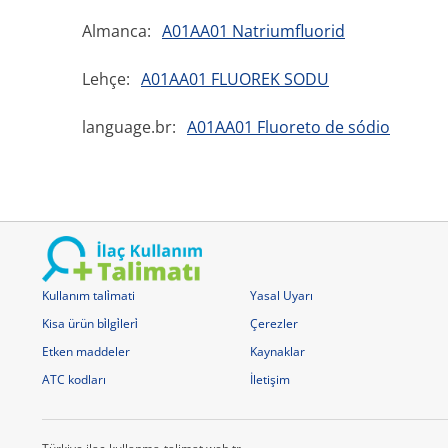
Almanca:
A01AA01 Natriumfluorid
Lehçe:
A01AA01 FLUOREK SODU
language.br:
A01AA01 Fluoreto de sódio
Kullanım tali̇mati
Yasal Uyarı
Kisa ürün bi̇lgi̇leri̇
Çerezler
Etken maddeler
Kaynaklar
ATC kodları
İletişim