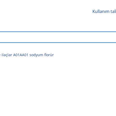
Kullanım tal
 ilaçlar A01AA01 sodyum florür