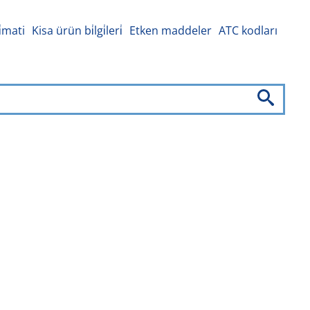
i̇mati
Kisa ürün bi̇lgi̇leri̇
Etken maddeler
ATC kodları