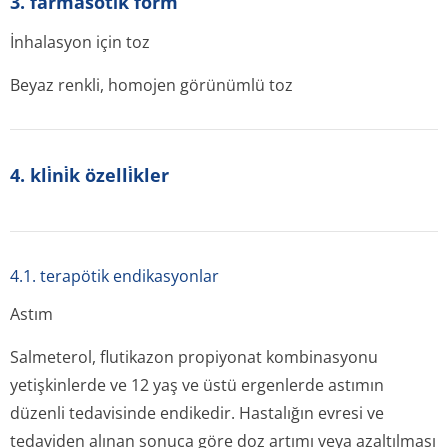
3. farmasöti̇k form
İnhalasyon için toz
Beyaz renkli, homojen görünümlü toz
4. kli̇ni̇k özelli̇kler
4.1. terapötik endikasyonlar
Astım
Salmeterol, flutikazon propiyonat kombinasyonu
yetişkinlerde ve 12 yaş ve üstü ergenlerde astımın
düzenli tedavisinde endikedir. Hastalığın evresi ve
tedaviden alınan sonuca göre doz artımı veya azaltılması