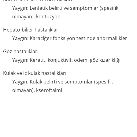
Yaygın: Lenfatik belirti ve semptomlar (spesifik
olmayan), kontüzyon
Hepato-bilier hastalıkları
Yaygın: Karaciğer fonksiyon testinde anormallikler
Göz hastalıkları
Yaygın: Keratit, konjuktivit, ödem, göz kızarıklığı
Kulak ve iç kulak hastalıkları
Yaygın: Kulak belirti ve semptomlar (spesifik
olmayan), kseroftalmi
Genel bozukluklar ve uygulama bölgesine ilişkin
hastalıklar
Yaygın: Alerjik reaksiyonlar, bakteriyel enfeksiyon,
yanma, disfoni, kandidiyazis, viral enfeksiyon, yaralar