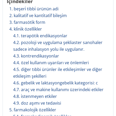
İçindekiler
1. beşeri̇ tibbi̇ ürünün adi
2. kali̇tati̇f ve kanti̇tati̇f bi̇leşi̇m
3. farmasöti̇k form
4. kli̇ni̇k özelli̇kler
4.1. terapötik endikasyonlar
4.2. pozoloji ve uygulama şekliaster sanohaler
sadece inhalasyon yolu ile uygulanır.
4.3. kontrendikasyonlar
4.4. özel kullanım uyarıları ve önlemleri
4.5. diğer tıbbi ürünler ile etkileşimler ve diğer
etkileşim şekilleri
4.6. gebelik ve laktasyongebelik kategorisi: c
4.7. araç ve makine kullanımı üzerindeki etkiler
4.8. i̇stenmeyen etkiler
4.9. doz aşımı ve tedavisi
5. farmakoloji̇k özelli̇kler