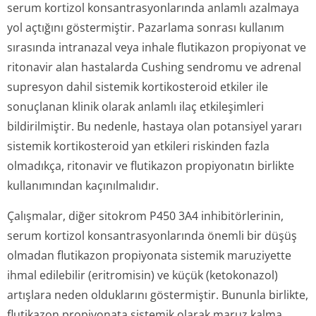
serum kortizol konsantrasyon­larında anlamlı azalmaya
yol açtığını göstermiştir. Pazarlama sonrası kullanım
sırasında intranazal veya inhale flutikazon propiyonat ve
ritonavir alan hastalarda Cushing sendromu ve adrenal
supresyon dahil sistemik kortikosteroid etkiler ile
sonuçlanan klinik olarak anlamlı ilaç etkileşimleri
bildirilmiştir. Bu nedenle, hastaya olan potansiyel yararı
sistemik kortikosteroid yan etkileri riskinden fazla
olmadıkça, ritonavir ve flutikazon propiyonatın birlikte
kullanımından kaçınılmalıdır.
Çalışmalar, diğer sitokrom P450 3A4 inhibitörlerinin,
serum kortizol konsantrasyon­larında önemli bir düşüş
olmadan flutikazon propiyonata sistemik maruziyette
ihmal edilebilir (eritromisin) ve küçük (ketokonazol)
artışlara neden olduklarını göstermiştir. Bununla birlikte,
flutikazon propiyonata sistemik olarak maruz kalma