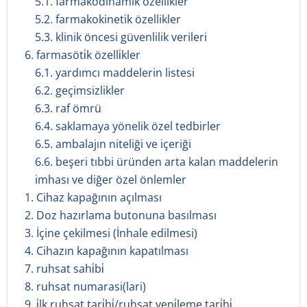
5.1. farmakodinamik özellikler
5.2. farmakokinetik özellikler
5.3. klinik öncesi güvenlilik verileri
6. farmasöti̇k özelli̇kler
6.1. yardımcı maddelerin listesi
6.2. geçimsizlikler
6.3. raf ömrü
6.4. saklamaya yönelik özel tedbirler
6.5. ambalajın niteliği ve içeriği
6.6. beşeri tıbbi üründen arta kalan maddelerin
imhası ve diğer özel önlemler
1. Cihaz kapağının açılması
2. Doz hazırlama butonuna basılması
3. İçine çekilmesi (İnhale edilmesi)
4. Cihazın kapağının kapatılması
7. ruhsat sahi̇bi̇
8. ruhsat numarasi(lari)
9. i̇lk ruhsat tari̇hi̇/ruhsat yeni̇leme tari̇hi̇