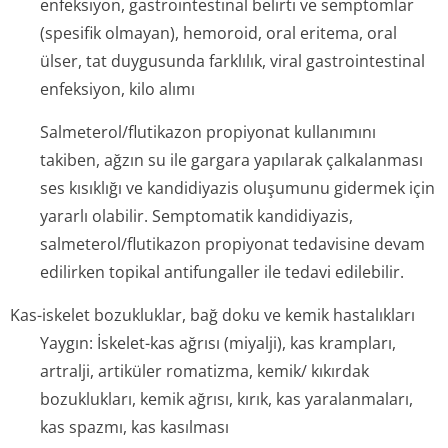
enfeksiyon, gastrointestinal belirti ve semptomlar
(spesifik olmayan), hemoroid, oral eritema, oral
ülser, tat duygusunda farklılık, viral gastrointestinal
enfeksiyon, kilo alımı
Salmeterol/flu­tikazon propiyonat kullanımını
takiben, ağzın su ile gargara yapılarak çalkalanması
ses kısıklığı ve kandidiyazis oluşumunu gidermek için
yararlı olabilir. Semptomatik kandidiyazis,
salmeterol/flu­tikazon propiyonat tedavisine devam
edilirken topikal antifungaller ile tedavi edilebilir.
Kas-iskelet bozukluklar, bağ doku ve kemik hastalıkları
Yaygın: İskelet-kas ağrısı (miyalji), kas krampları,
artralji, artiküler romatizma, kemik/ kıkırdak
bozuklukları, kemik ağrısı, kırık, kas yaralanmaları,
kas spazmı, kas kasılması