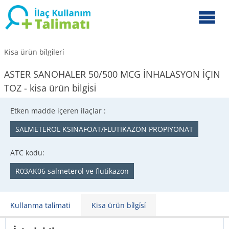
Kisa ürün bi̇lgi̇leri̇
ASTER SANOHALER 50/500 MCG İNHALASYON İÇIN
TOZ - kisa ürün bi̇lgi̇si̇
Etken madde içeren ilaçlar :
SALMETEROL KSINAFOAT/FLUTIKAZON PROPIYONAT
ATC kodu:
R03AK06 salmeterol ve flutikazon
Kullanma tali̇mati
Kisa ürün bi̇lgi̇si̇