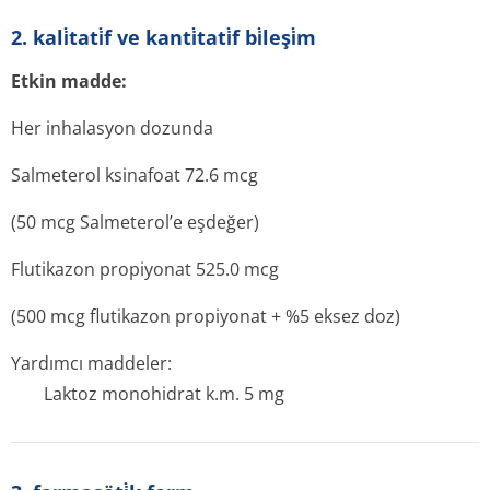
2. kali̇tati̇f ve kanti̇tati̇f bi̇leşi̇m
Etkin madde:
Her inhalasyon dozunda
Salmeterol ksinafoat 72.6 mcg
(50 mcg Salmeterol’e eşdeğer)
Flutikazon propiyonat 525.0 mcg
(500 mcg flutikazon propiyonat + %5 eksez doz)
Yardımcı maddeler:
Laktoz monohidrat k.m. 5 mg