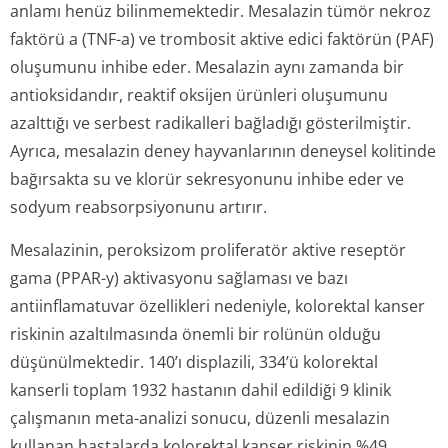
anlamı henüz bilinmemektedir. Mesalazin tümör nekroz
faktörü a (TNF-a) ve trombosit aktive edici faktörün (PAF)
oluşumunu inhibe eder. Mesalazin aynı zamanda bir
antioksidandır, reaktif oksijen ürünleri oluşumunu
azalttığı ve serbest radikalleri bağladığı gösterilmiştir.
Ayrıca, mesalazin deney hayvanlarının deneysel kolitinde
bağırsakta su ve klorür sekresyonunu inhibe eder ve
sodyum reabsorpsiyonunu artırır.
Mesalazinin, peroksizom proliferatör aktive reseptör
gama (PPAR-y) aktivasyonu sağlaması ve bazı
antiinflamatuvar özellikleri nedeniyle, kolorektal kanser
riskinin azaltılmasında önemli bir rolünün olduğu
düşünülmektedir. 140’ı displazili, 334’ü kolorektal
kanserli toplam 1932 hastanın dahil edildiği 9 klinik
çalışmanın meta-analizi sonucu, düzenli mesalazin
kullanan hastalarda kolorektal kanser riskinin %49