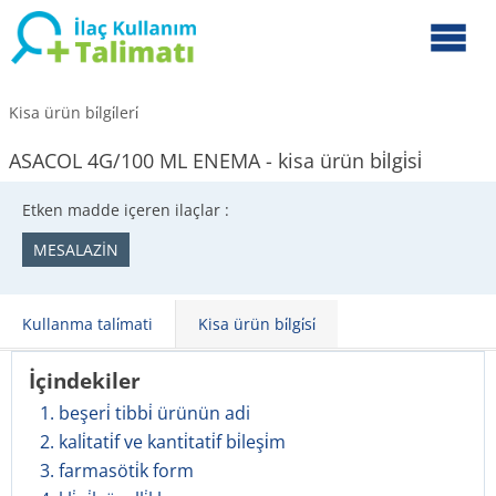
Kisa ürün bi̇lgi̇leri̇
ASACOL 4G/100 ML ENEMA - kisa ürün bi̇lgi̇si̇
Etken madde içeren ilaçlar :
MESALAZİN
Kullanma tali̇mati
Kisa ürün bi̇lgi̇si̇
İçindekiler
1. beşeri̇ tibbi̇ ürünün adi
2. kali̇tati̇f ve kanti̇tati̇f bi̇leşi̇m
3. farmasöti̇k form