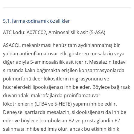
5.1. farmakodinamik özellikler
ATC kodu: A07EC02, Aminosalisilik asit (5-ASA)
ASACOL mekanizması henüz tam aydınlanmamış bir
yoldan antienflamatuvar etki gösteren mesalazin veya
diğer adıyla 5-aminosalisilik asit içerir. Mesalazin tedavi
sırasında kalın bağırsakta erişilen konsantrasyonlarda
polimorfonükleer lökositlerin migrasyonunu ve
hücrelerdeki lipooksijenazı inhibe eder. Böylece bağırsak
duvarındaki makrofajlarda proinflamatuvar
lökotrienlerin (LTB4 ve 5-HETE) yapımı inhibe edilir.
Deneysel şartlarda mesalazin, siklooksijenazı da inhibe
eder ve böylece tromboksan B2 ve prostaglandin E2
salınması inhibe edilmiş olur, ancak bu etkinin klinik