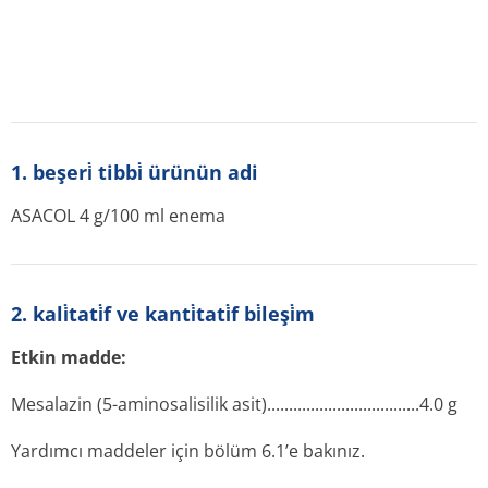
1. beşeri̇ tibbi̇ ürünün adi
ASACOL 4 g/100 ml enema
2. kali̇tati̇f ve kanti̇tati̇f bi̇leşi̇m
Etkin madde:
Mesalazin (5-aminosalisilik asit)........­.............­.............­.4.0 g
Yardımcı maddeler için bölüm 6.1’e bakınız.