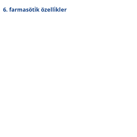
6.3. raf ömrü
24 ay.