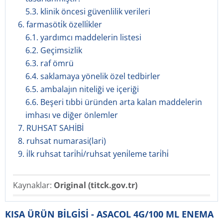
5.3. klinik öncesi güvenlilik verileri
6. farmasöti̇k özelli̇kler
6.1. yardımcı maddelerin listesi
6.2. Geçimsizlik
6.3. raf ömrü
6.4. saklamaya yönelik özel tedbirler
6.5. ambalajın niteliği ve içeriği
6.6. Beşeri tıbbi üründen arta kalan maddelerin
imhası ve diğer önlemler
7. RUHSAT SAHİBİ
8. ruhsat numarasi(lari)
9. i̇lk ruhsat tari̇hi̇/ruhsat yeni̇leme tari̇hi̇
Kaynaklar:
Original (titck.gov.tr)
KISA ÜRÜN BİLGİSİ - ASACOL 4G/100 ML ENEMA