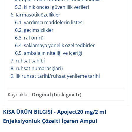
5.3. klinik öncesi güvenlilik verileri
6. farmasöti̇k özelli̇kler
6.1. yardımcı maddelerin listesi
6.2. geçimsizlikler
6.3. raf ömrü
6.4. saklamaya yönelik özel tedbirler
6.5. ambalajın niteliği ve içeriği
7. ruhsat sahi̇bi̇
8. ruhsat numarasi(lari)
9. i̇lk ruhsat tari̇hi̇/ruhsat yeni̇leme tari̇hi̇
Kaynaklar:
Original (titck.gov.tr)
KISA ÜRÜN BİLGİSİ - Apoject20 mg/2 ml
Enjeksiyonluk Çözelti İçeren Ampul