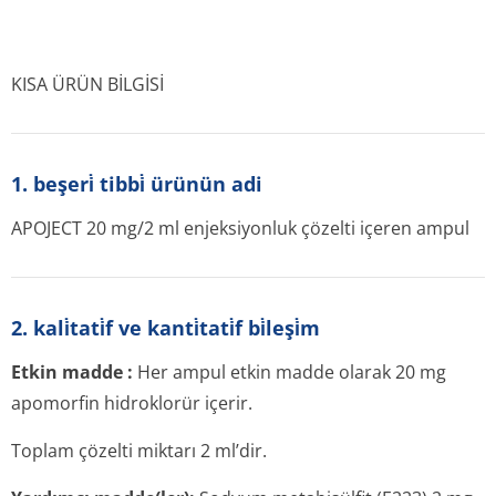
KISA ÜRÜN BİLGİSİ
1. beşeri̇ tibbi̇ ürünün adi
APOJECT 20 mg/2 ml enjeksiyonluk çözelti içeren ampul
2. kali̇tati̇f ve kanti̇tati̇f bi̇leşi̇m
Etkin madde
:
Her ampul etkin madde olarak 20 mg
apomorfin hidroklorür içerir.
Toplam çözelti miktarı 2 ml’dir.