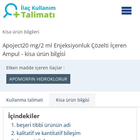
Kisa ürün bi̇lgi̇leri̇
Apoject20 mg/2 ml Enjeksiyonluk Çözelti İçeren
Ampul - kisa ürün bi̇lgi̇si̇
Etken madde içeren ilaçlar :
APOMORFIN HIDROKLORüR
Kullanma tali̇mati
Kisa ürün bi̇lgi̇si̇
İçindekiler
1. beşeri̇ tibbi̇ ürünün adi
2. kali̇tati̇f ve kanti̇tati̇f bi̇leşi̇m