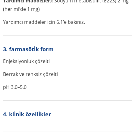
Yardımcı madde(ler):
Sodyum metabisülfit (E223) 2 mg
(her ml’de 1 mg)
Yardımcı maddeler için 6.1’e bakınız.
3. farmasöti̇k form
Enjeksiyonluk çözelti
Berrak ve renksiz çözelti
pH 3.0–5.0
4. kli̇ni̇k özelli̇kler