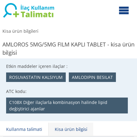
Kisa ürün bi̇lgi̇leri̇
AMLOROS 5MG/5MG FILM KAPLI TABLET - kisa ürün
bi̇lgi̇si̇
Etkin maddeler içeren ilaçlar :
ROSUVASTATIN KALSIYUM
AMLODIPIN BESILAT
ATC kodu:
C10BX Diğer ilaçlarla kombinasyon halinde lipid
değiştirici ajanlar
Kullanma tali̇mati
Kisa ürün bi̇lgi̇si̇