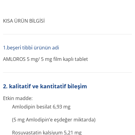
KISA ÜRÜN BİLGİSİ
1.beşeri̇ tibbi̇ ürünün adi
AMLOROS 5 mg/ 5 mg film kaplı tablet
2. kali̇tati̇f ve kanti̇tati̇f bi̇leşi̇m
Etkin madde:
Amlodipin besilat 6,93 mg
(5 mg Amlodipin’e eşdeğer miktarda)
Rosuvastatin kalsiyum 5,21 mg