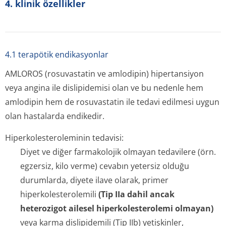
4. kli̇ni̇k özelli̇kler
4.1 terapötik endikasyonlar
AMLOROS (rosuvastatin ve amlodipin) hipertansiyon
veya angina ile dislipidemisi olan ve bu nedenle hem
amlodipin hem de rosuvastatin ile tedavi edilmesi uygun
olan hastalarda endikedir.
Hiperkolesteroleminin tedavisi:
Diyet ve diğer farmakolojik olmayan tedavilere (örn.
egzersiz, kilo verme) cevabın yetersiz olduğu
durumlarda, diyete ilave olarak, primer
hiperkolestero­lemili
(Tip IIa dahil ancak
heterozigot ailesel hiperkolesterolemi olmayan)
veya karma dislipidemili (Tip IIb) yetişkinler,