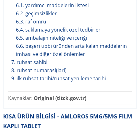
6.1. yardımcı maddelerin listesi
6.2. geçimsizlikler
6.3. raf ömrü
6.4. saklamaya yönelik özel tedbirler
6.5. ambalajın niteliği ve içeriği
6.6. beşeri tıbbi üründen arta kalan maddelerin
imhası ve diğer özel önlemler
7. ruhsat sahi̇bi̇
8. ruhsat numarasi(lari)
9. i̇lk ruhsat tari̇hi̇/ruhsat yeni̇leme tari̇hi̇
Kaynaklar:
Original (titck.gov.tr)
KISA ÜRÜN BİLGİSİ - AMLOROS 5MG/5MG FILM
KAPLI TABLET