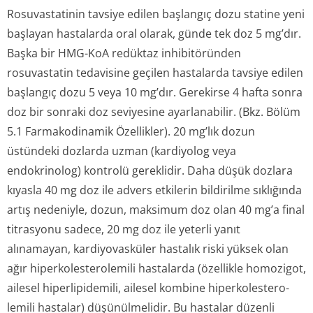
Rosuvastatinin tavsiye edilen başlangıç dozu statine yeni
başlayan hastalarda oral olarak, günde tek doz 5 mg’dır.
Başka bir HMG-KoA redüktaz inhibitöründen
rosuvastatin tedavisine geçilen hastalarda tavsiye edilen
başlangıç dozu 5 veya 10 mg’dır. Gerekirse 4 hafta sonra
doz bir sonraki doz seviyesine ayarlanabilir. (Bkz. Bölüm
5.1 Farmakodinamik Özellikler). 20 mg’lık dozun
üstündeki dozlarda uzman (kardiyolog veya
endokrinolog) kontrolü gereklidir. Daha düşük dozlara
kıyasla 40 mg doz ile advers etkilerin bildirilme sıklığında
artış nedeniyle, dozun, maksimum doz olan 40 mg’a final
titrasyonu sadece, 20 mg doz ile yeterli yanıt
alınamayan, kardiyovasküler hastalık riski yüksek olan
ağır hiperkolestero­lemili hastalarda (özellikle homozigot,
ailesel hiperlipidemili, ailesel kombine hiperkolestero­
lemili hastalar) düşünülmelidir. Bu hastalar düzenli