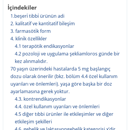
İçindekiler
1.beşeri̇ tibbi̇ ürünün adi
2. kali̇tati̇f ve kanti̇tati̇f bi̇leşi̇m
3. farmasöti̇k form
4. kli̇ni̇k özelli̇kler
4.1 terapötik endikasyonlar
4.2 pozoloji ve uygulama şekliamloros günde bir
kez alınmalıdır.
70 yaşın üzerindeki hastalarda 5 mg başlangıç
dozu olarak önerilir (bkz. bölüm 4.4 özel kullanım
uyarıları ve önlemleri). yaşa göre başka bir doz
ayarlamasına gerek yoktur.
4.3. kontrendikasyonlar
4.4. özel kullanım uyarıları ve önlemleri
4.5 diğer tıbbi ürünler ile etkileşimler ve diğer
etkileşim şekilleri
4.6. gebelik ve laktasyongebelik kategorisi x’dir.