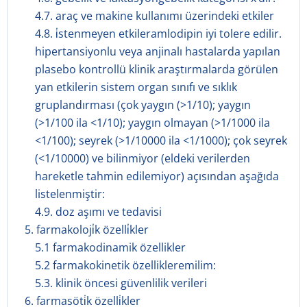
4.7. araç ve makine kullanımı üzerindeki etkiler
4.8. i̇stenmeyen etkileramlodipin iyi tolere edilir.
hipertansiyonlu veya anjinalı hastalarda yapılan
plasebo kontrollü klinik araştırmalarda görülen
yan etkilerin sistem organ sınıfı ve sıklık
gruplandırması (çok yaygın (>1/10); yaygın
(>1/100 ila <1/10); yaygın olmayan (>1/1000 ila
<1/100); seyrek (>1/10000 ila <1/1000); çok seyrek
(<1/10000) ve bilinmiyor (eldeki verilerden
hareketle tahmin edilemiyor) açısından aşağıda
listelenmiştir:
4.9. doz aşımı ve tedavisi
5. farmakoloji̇k özelli̇kler
5.1 farmakodinamik özellikler
5.2 farmakokinetik özellikleremilim:
5.3. klinik öncesi güvenlilik verileri
6. farmasöti̇k özelli̇kler