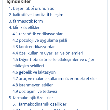
İçindekiler
1. beşeri̇ tibbi̇ ürünün adi
2. kali̇tati̇f ve kanti̇tati̇f bi̇leşi̇m
3. farmasöti̇k form
4. kli̇ni̇k özelli̇kler
4.1 terapötik endikasyonlar
4.2 pozoloji ve uygulama şekli
4.3 kontrendikasyonlar
4.4 özel kullanım uyarıları ve önlemleri
4.5 Diğer tıbbi ürünlerle etkileşimler ve diğer
etkileşim şekilleri
4.6 gebelik ve laktasyon
4.7 araç ve makine kullanımı üzerindeki etkiler
4.8 i̇stenmeyen etkiler
4.9 doz aşımı ve tedavisi
5. farmakoloji̇k özelli̇kler
5.1 farmakodinamik özellikler