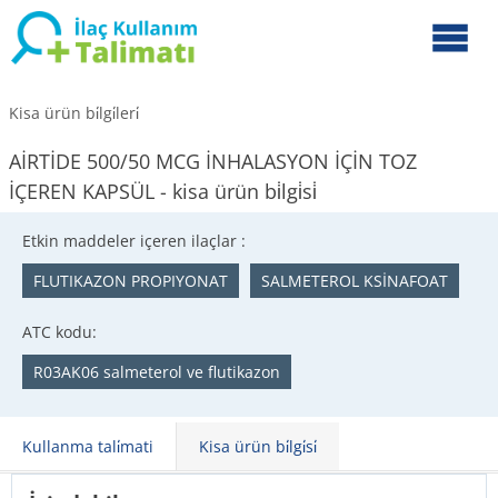
Kisa ürün bi̇lgi̇leri̇
AİRTİDE 500/50 MCG İNHALASYON İÇİN TOZ
İÇEREN KAPSÜL - kisa ürün bi̇lgi̇si̇
Etkin maddeler içeren ilaçlar :
FLUTIKAZON PROPIYONAT
SALMETEROL KSİNAFOAT
ATC kodu:
R03AK06 salmeterol ve flutikazon
Kullanma tali̇mati
Kisa ürün bi̇lgi̇si̇