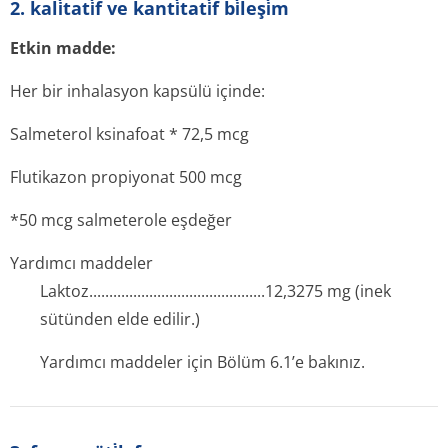
2. kali̇tati̇f ve kanti̇tati̇f bi̇leşi̇m
Etkin madde:
Her bir inhalasyon kapsülü içinde:
Salmeterol ksinafoat * 72,5 mcg
Flutikazon propiyonat 500 mcg
*50 mcg salmeterole eşdeğer
Yardımcı maddeler
Laktoz.......­.............­.............­...........12,3275 mg (inek
sütünden elde edilir.)
Yardımcı maddeler için Bölüm 6.1’e bakınız.