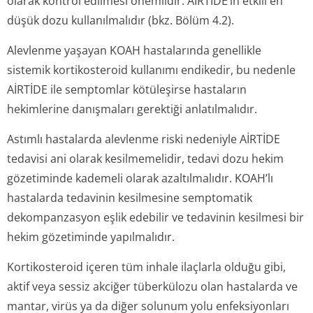
olarak kontrol edilmesi önemlidir. AİRTİDE’ın etkili en
düşük dozu kullanılmalıdır (bkz. Bölüm 4.2).
Alevlenme yaşayan KOAH hastalarında genellikle
sistemik kortikosteroid kullanımı endikedir, bu nedenle
AİRTİDE ile semptomlar kötüleşirse hastaların
hekimlerine danışmaları gerektiği anlatılmalıdır.
Astımlı hastalarda alevlenme riski nedeniyle AİRTİDE
tedavisi ani olarak kesilmemelidir, tedavi dozu hekim
gözetiminde kademeli olarak azaltılmalıdır. KOAH’lı
hastalarda tedavinin kesilmesine semptomatik
dekompanzasyon eşlik edebilir ve tedavinin kesilmesi bir
hekim gözetiminde yapılmalıdır.
Kortikosteroid içeren tüm inhale ilaçlarla olduğu gibi,
aktif veya sessiz akciğer tüberkülozu olan hastalarda ve
mantar, virüs ya da diğer solunum yolu enfeksiyonları