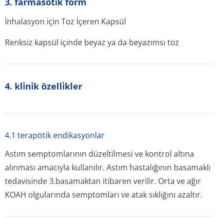
3. farmasöti̇k form
İnhalasyon için Toz İçeren Kapsül
Renksiz kapsül içinde beyaz ya da beyazımsı toz
4. kli̇ni̇k özelli̇kler
4.1 terapötik endikasyonlar
Astım semptomlarının düzeltilmesi ve kontrol altına
alınması amacıyla kullanılır. Astım hastalığının basamaklı
tedavisinde 3.basamaktan itibaren verilir. Orta ve ağır
KOAH olgularında semptomları ve atak sıklığını azaltır.