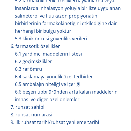
5.2 farmakokinetik özelliklerhayvanlarda veya
insanlarda inhalasyon yoluyla birlikte uygulanan
salmeterol ve flutikazon propiyonatın
birbirlerinin farmakokinetiğini etkilediğine dair
herhangi bir bulgu yoktur.
5.3 klinik öncesi güvenlilik verileri
6. farmasöti̇k özelli̇kler
6.1 yardımcı maddelerin listesi
6.2 geçimsizlikler
6.3 raf ömrü
6.4 saklamaya yönelik özel tedbirler
6.5 ambalajın niteliği ve içeriği
6.6 beşeri tıbbi üründen arta kalan maddelerin
imhası ve diğer özel önlemler
7. ruhsat sahi̇bi̇
8. ruhsat numarasi
9. i̇lk ruhsat tari̇hi̇/ruhsat yeni̇leme tari̇hi̇