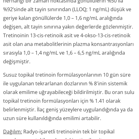
herhangi bir zaman noktasında gönüllülerin %50 ila
%92’sinde alt tayin sınırından (LLOQ; 1 ng/mL) düşük ve
geriye kalan gönüllülerde 1,0 – 1,6 ng/mL aralığında
değişen, alt tayin sınırına yakın değerlerde gözlenmiştir.
Tretinoinin 13-cis-retinoik asit ve 4-okso-13-cis-retinoik
asit olan ana metabolitlerinin plazma konsantrasyonları
sırasıyla 1,0 – 1,4 ng/mL ve 1,6 – 6,5 ng/mL aralığında
değişmiştir.
Susuz topikal tretinoin formülasyonlarının 10 gün süre
ile uygulanan tekrarlanan dozlarının % 8'inin sistemik
olarak emilime uğrayabileceği bildirilmiştir. Bu oran sulu
topikal tretinoin formülasyonları için % 1.41 olarak
belirlenmiştir. İlaç geniş yüzeylere uygulandığında ya da
uzun süre kullanıldığında emilimi artabilir.
Dağılım:
Radyo-işaretli tretinoinin tek bir topikal