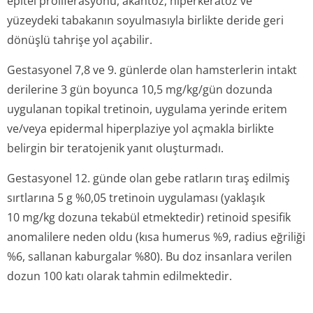
epitel proliferasyonu, akantoz, hiperkeratoz ve
yüzeydeki tabakanın soyulmasıyla birlikte deride geri
dönüşlü tahrişe yol açabilir.
Gestasyonel 7,8 ve 9. günlerde olan hamsterlerin intakt
derilerine 3 gün boyunca 10,5 mg/kg/gün dozunda
uygulanan topikal tretinoin, uygulama yerinde eritem
ve/veya epidermal hiperplaziye yol açmakla birlikte
belirgin bir teratojenik yanıt oluşturmadı.
Gestasyonel 12. günde olan gebe ratların tıraş edilmiş
sırtlarına 5 g %0,05 tretinoin uygulaması (yaklaşık
10 mg/kg dozuna tekabül etmektedir) retinoid spesifik
anomalilere neden oldu (kısa humerus %9, radius eğriliği
%6, sallanan kaburgalar %80). Bu doz insanlara verilen
dozun 100 katı olarak tahmin edilmektedir.