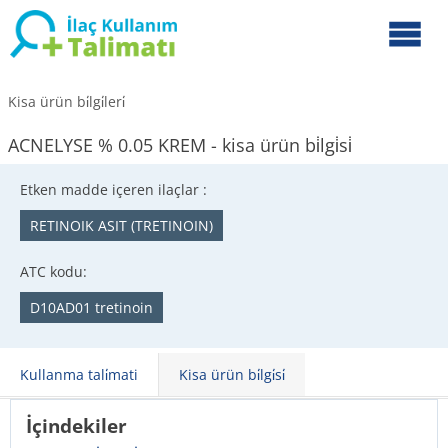
Kisa ürün bi̇lgi̇leri̇
ACNELYSE % 0.05 KREM - kisa ürün bi̇lgi̇si̇
Etken madde içeren ilaçlar :
RETINOIK ASIT (TRETINOIN)
ATC kodu:
D10AD01 tretinoin
Kullanma tali̇mati
Kisa ürün bi̇lgi̇si̇
İçindekiler