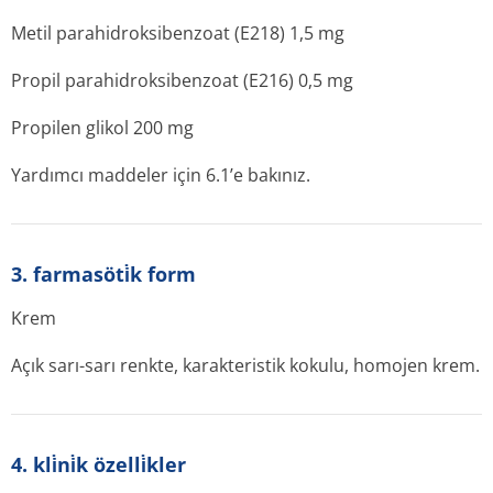
Metil parahidroksibenzoat (E218) 1,5 mg
Propil parahidroksibenzoat (E216) 0,5 mg
Propilen glikol 200 mg
Yardımcı maddeler için 6.1’e bakınız.
3. farmasöti̇k form
Krem
Açık sarı-sarı renkte, karakteristik kokulu, homojen krem.
4. kli̇ni̇k özelli̇kler