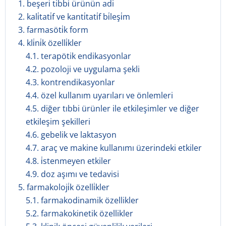
1. beşeri̇ tibbi̇ ürünün adi
2. kali̇tati̇f ve kanti̇tati̇f bi̇leşi̇m
3. farmasöti̇k form
4. kli̇ni̇k özelli̇kler
4.1. terapötik endikasyonlar
4.2. pozoloji ve uygulama şekli
4.3. kontrendikasyonlar
4.4. özel kullanım uyarıları ve önlemleri
4.5. diğer tıbbi ürünler ile etkileşimler ve diğer
etkileşim şekilleri
4.6. gebelik ve laktasyon
4.7. araç ve makine kullanımı üzerindeki etkiler
4.8. i̇stenmeyen etkiler
4.9. doz aşımı ve tedavisi
5. farmakoloji̇k özelli̇kler
5.1. farmakodinamik özellikler
5.2. farmakokinetik özellikler