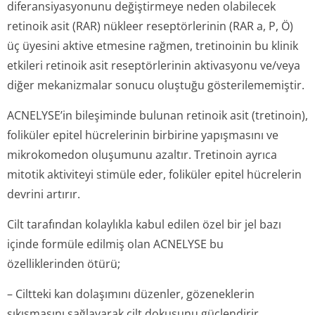
diferansiyasyonunu değiştirmeye neden olabilecek
retinoik asit (RAR) nükleer reseptörlerinin (RAR a, P, Ö)
üç üyesini aktive etmesine rağmen, tretinoinin bu klinik
etkileri retinoik asit reseptörlerinin aktivasyonu ve/veya
diğer mekanizmalar sonucu oluştuğu gösterilememiştir.
ACNELYSE’in bileşiminde bulunan retinoik asit (tretinoin),
foliküler epitel hücrelerinin birbirine yapışmasını ve
mikrokomedon oluşumunu azaltır. Tretinoin ayrıca
mitotik aktiviteyi stimüle eder, foliküler epitel hücrelerin
devrini artırır.
Cilt tarafından kolaylıkla kabul edilen özel bir jel bazı
içinde formüle edilmiş olan ACNELYSE bu
özelliklerinden ötürü;
– Ciltteki kan dolaşımını düzenler, gözeneklerin
sıkışmasını sağlayarak cilt dokusunu güçlendirir.