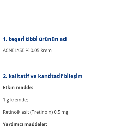
1. beşeri̇ tibbi̇ ürünün adi
ACNELYSE % 0.05 krem
2. kali̇tati̇f ve kanti̇tati̇f bi̇leşi̇m
Etkin madde:
1 g kremde;
Retinoik asit (Tretinoin) 0,5 mg
Yardımcı maddeler: