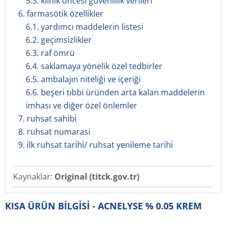
5.3. klinik öncesi güvenlilik verileri
6. farmasöti̇k özelli̇kler
6.1. yardımcı maddelerin listesi
6.2. geçimsizlikler
6.3. raf ömrü
6.4. saklamaya yönelik özel tedbirler
6.5. ambalajın niteliği ve içeriği
6.6. beşeri tıbbi üründen arta kalan maddelerin
imhası ve diğer özel önlemler
7. ruhsat sahi̇bi̇
8. ruhsat numarasi
9. i̇lk ruhsat tari̇hi̇/ ruhsat yeni̇leme tari̇hi̇
Kaynaklar:
Original (titck.gov.tr)
KISA ÜRÜN BİLGİSİ - ACNELYSE % 0.05 KREM