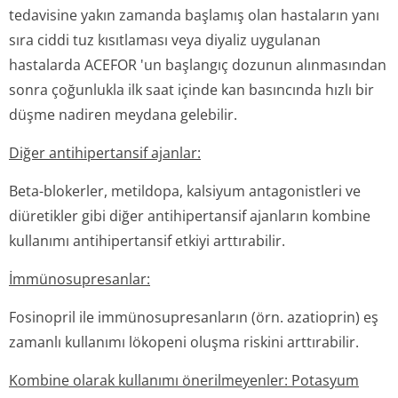
tedavisine yakın zamanda başlamış olan hastaların yanı
sıra ciddi tuz kısıtlaması veya diyaliz uygulanan
hastalarda ACEFOR 'un başlangıç dozunun alınmasından
sonra çoğunlukla ilk saat içinde kan basıncında hızlı bir
düşme nadiren meydana gelebilir.
Diğer antihipertansif ajanlar:
Beta-blokerler, metildopa, kalsiyum antagonistleri ve
diüretikler gibi diğer antihipertansif ajanların kombine
kullanımı antihipertansif etkiyi arttırabilir.
İmmünosupresan­lar:
Fosinopril ile immünosupresanların (örn. azatioprin) eş
zamanlı kullanımı lökopeni oluşma riskini arttırabilir.
Kombine olarak kullanımı önerilmeyenler: Potasyum