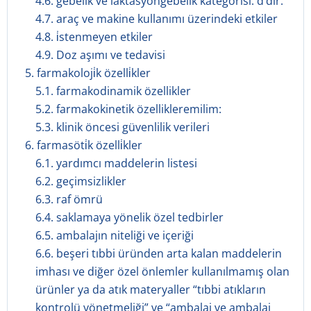
4.6. gebelik ve laktasyongebelik kategorisi: d’dir.
4.7. araç ve makine kullanımı üzerindeki etkiler
4.8. i̇stenmeyen etkiler
4.9. Doz aşımı ve tedavisi
5. farmakoloji̇k özelli̇kler
5.1. farmakodinamik özellikler
5.2. farmakokinetik özellikleremilim:
5.3. klinik öncesi güvenlilik verileri
6. farmasöti̇k özelli̇kler
6.1. yardımcı maddelerin listesi
6.2. geçimsizlikler
6.3. raf ömrü
6.4. saklamaya yönelik özel tedbirler
6.5. ambalajın niteliği ve içeriği
6.6. beşeri tıbbi üründen arta kalan maddelerin
imhası ve diğer özel önlemler kullanılmamış olan
ürünler ya da atık materyaller “tıbbi atıkların
kontrolü yönetmeliği” ve “ambalaj ve ambalaj