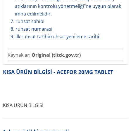
atıklarının kontrolü yönetmeliği”ne uygun olarak
imha edilmelidir.
7. ruhsat sahi̇bi̇
8. ruhsat numarasi
9. i̇lk ruhsat tari̇hi̇/ruhsat yeni̇leme tari̇hi̇
Kaynaklar:
Original (titck.gov.tr)
KISA ÜRÜN BİLGİSİ - ACEFOR 20MG TABLET
KISA ÜRÜN BİLGİSİ