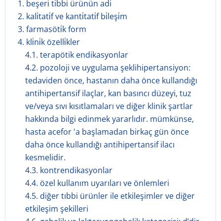
1. beşeri̇ tibbi̇ ürünün adi
2. kali̇tati̇f ve kanti̇tati̇f bi̇leşi̇m
3. farmasöti̇k form
4. kli̇ni̇k özelli̇kler
4.1. terapötik endikasyonlar
4.2. pozoloji ve uygulama şeklihipertansiyon:
tedaviden önce, hastanın daha önce kullandığı
antihipertansif ilaçlar, kan basıncı düzeyi, tuz
ve/veya sıvı kısıtlamaları ve diğer klinik şartlar
hakkında bilgi edinmek yararlıdır. mümkünse,
hasta acefor 'a başlamadan birkaç gün önce
daha önce kullandığı antihipertansif ilacı
kesmelidir.
4.3. kontrendikasyonlar
4.4. özel kullanım uyarıları ve önlemleri
4.5. diğer tıbbi ürünler ile etkileşimler ve diğer
etkileşim şekilleri