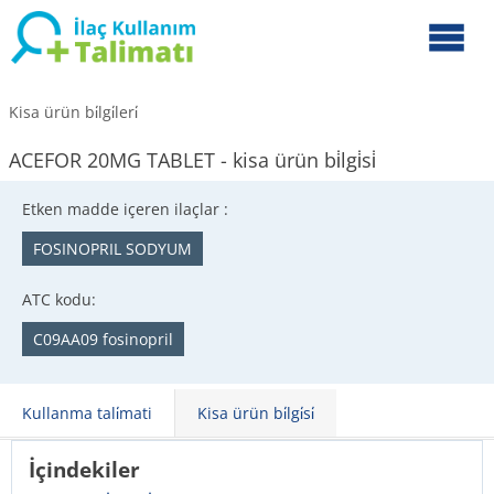
Kisa ürün bi̇lgi̇leri̇
ACEFOR 20MG TABLET - kisa ürün bi̇lgi̇si̇
Etken madde içeren ilaçlar :
FOSINOPRIL SODYUM
ATC kodu:
C09AA09 fosinopril
Kullanma tali̇mati
Kisa ürün bi̇lgi̇si̇
İçindekiler