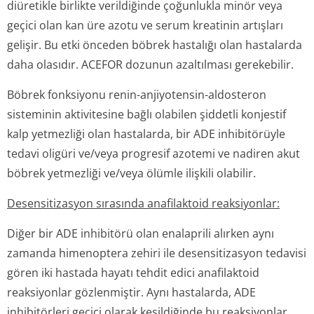
diüretikle birlikte verildiğinde çoğunlukla minör veya
geçici olan kan üre azotu ve serum kreatinin artışları
gelişir. Bu etki önceden böbrek hastalığı olan hastalarda
daha olasıdır. ACEFOR dozunun azaltılması gerekebilir.
Böbrek fonksiyonu renin-anjiyotensin-aldosteron
sisteminin aktivitesine bağlı olabilen şiddetli konjestif
kalp yetmezliği olan hastalarda, bir ADE inhibitörüyle
tedavi oligüri ve/veya progresif azotemi ve nadiren akut
böbrek yetmezliği ve/veya ölümle ilişkili olabilir.
Desensitizasyon sırasında anafilaktoid reaksiyonlar:
Diğer bir ADE inhibitörü olan enalaprili alırken aynı
zamanda himenoptera zehiri ile desensitizasyon tedavisi
gören iki hastada hayatı tehdit edici anafilaktoid
reaksiyonlar gözlenmiştir. Aynı hastalarda, ADE
inhibitörleri geçici olarak kesildiğinde bu reaksiyonlar