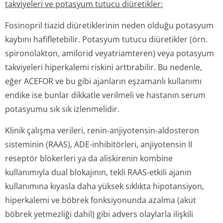
takviyeleri ve potasyum tutucu diüretikler:
Fosinopril tiazid diüretiklerinin neden olduğu potasyum
kaybını hafifletebilir. Potasyum tutucu diüretikler (örn.
spironolakton, amilorid veyatriamteren) veya potasyum
takviyeleri hiperkalemi riskini arttırabilir. Bu nedenle,
eğer ACEFOR ve bu gibi ajanların eşzamanlı kullanımı
endike ise bunlar dikkatle verilmeli ve hastanın serum
potasyumu sık sık izlenmelidir.
Klinik çalışma verileri, renin-anjiyotensin-aldosteron
sisteminin (RAAS), ADE-inhibitörleri, anjiyotensin II
reseptör blokerleri ya da aliskirenin kombine
kullanımıyla dual blokajının, tekli RAAS-etkili ajanın
kullanımına kıyasla daha yüksek sıklıkta hipotansiyon,
hiperkalemi ve böbrek fonksiyonunda azalma (akut
böbrek yetmezliği dahil) gibi advers olaylarla ilişkili