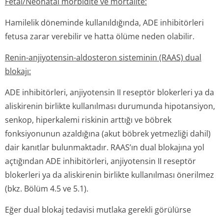
Fetal/Neonatal morbidite ve mortalite:
Hamilelik döneminde kullanıldığında, ADE inhibitörleri
fetusa zarar verebilir ve hatta ölüme neden olabilir.
Renin-anjiyotensin-aldosteron sisteminin (RAAS) dual
blokajı:
ADE inhibitörleri, anjiyotensin II reseptör blokerleri ya da
aliskirenin birlikte kullanılması durumunda hipotansiyon,
senkop, hiperkalemi riskinin arttığı ve böbrek
fonksiyonunun azaldığına (akut böbrek yetmezliği dahil)
dair kanıtlar bulunmaktadır. RAAS’ın dual blokajına yol
açtığından ADE inhibitörleri, anjiyotensin II reseptör
blokerleri ya da aliskirenin birlikte kullanılması önerilmez
(bkz. Bölüm 4.5 ve 5.1).
Eğer dual blokaj tedavisi mutlaka gerekli görülürse