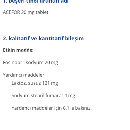
1. beşeri̇ tibbi̇ ürünün adi
ACEFOR 20 mg tablet
2. kali̇tati̇f ve kanti̇tati̇f bi̇leşi̇m
Etkin madde:
Fosinopril sodyum 20 mg
Yardımcı maddeler:
Laktoz, susuz 121 mg
Sodyum stearil fumarat 4 mg
Yardımcı maddeler için 6.1.’e bakınız.