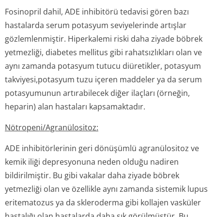
Fosinopril dahil, ADE inhibitörü tedavisi gören bazı
hastalarda serum potasyum seviyelerinde artışlar
gözlemlenmiştir. Hiperkalemi riski daha ziyade böbrek
yetmezliği, diabetes mellitus gibi rahatsızlıkları olan ve
aynı zamanda potasyum tutucu diüretikler, potasyum
takviyesi,potasyum tuzu içeren maddeler ya da serum
potasyumunun artırabilecek diğer ilaçları (örneğin,
heparin) alan hastaları kapsamaktadır.
Nötropeni/Agranülo­sitoz:
ADE inhibitörlerinin geri dönüşümlü agranülositoz ve
kemik iliği depresyonuna neden olduğu nadiren
bildirilmiştir. Bu gibi vakalar daha ziyade böbrek
yetmezliği olan ve özellikle aynı zamanda sistemik lupus
eritematozus ya da skleroderma gibi kollajen vasküler
hastalığı olan hastalarda daha sık görülmüştür. Bu