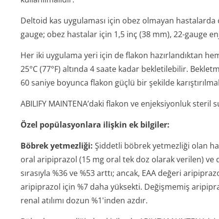
Deltoid kas uygulaması için obez olmayan hastalarda ö
gauge; obez hastalar için 1,5 inç (38 mm), 22-gauge enj
Her iki uygulama yeri için de flakon hazırlandıktan h
25°C (77°F) altında 4 saate kadar bekletilebilir. Bekl
60 saniye boyunca flakon güçlü bir şekilde karıştırılmal
ABILIFY MAINTENA’daki flakon ve enjeksiyonluk steril su
Özel popülasyonlara ilişkin ek bilgiler:
Böbrek yetmezliği:
Şiddetli böbrek yetmezliği olan has
oral aripiprazol (15 mg oral tek doz olarak verilen) v
sırasıyla %36 ve %53 arttı; ancak, EAA değeri aripipra
aripiprazol için %7 daha yüksekti. Değişmemiş aripipra
renal atılımı dozun %1'inden azdır.