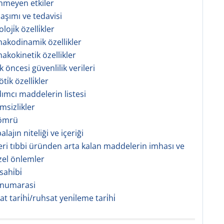
tenmeyen etkiler
 aşımı ve tedavisi
oji̇k özelli̇kler
makodinamik özellikler
makokinetik özellikler
ik öncesi güvenlilik verileri
i̇k özelli̇kler
dımcı maddelerin listesi
msizlikler
 ömrü
lajın niteliği ve içeriği
eri tıbbi üründen arta kalan maddelerin imhası ve
zel önlemler
ahi̇bi̇
 numarasi
sat tari̇hi̇/ruhsat yeni̇leme tari̇hi̇