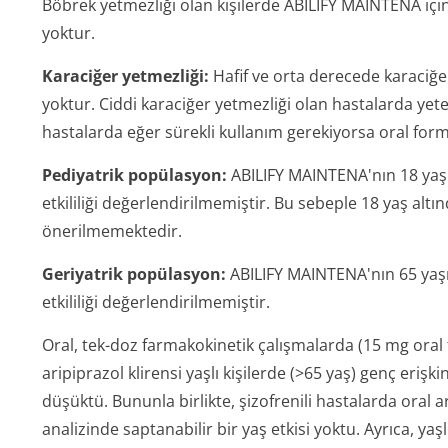
Böbrek yetmezliği olan kişilerde ABILIFY MAINTENA içi
yoktur.
Karaciğer yetmezliği:
Hafif ve orta derecede karaciğ
yoktur. Ciddi karaciğer yetmezliği olan hastalarda yet
hastalarda eğer sürekli kullanım gerekiyorsa oral form
Pediyatrik popülasyon:
ABILIFY MAINTENA'nın 18 yaşın
etkililiği değerlendiril­memiştir. Bu sebeple 18 yaş altı
önerilmemektedir.
Geriyatrik popülasyon:
ABILIFY MAINTENA'nın 65 yaşın
etkililiği değerlendiril­memiştir.
Oral, tek-doz farmakokinetik çalışmalarda (15 mg oral t
aripiprazol klirensi yaşlı kişilerde (>65 yaş) genç eriş
düşüktü. Bununla birlikte, şizofrenili hastalarda oral
analizinde saptanabilir bir yaş etkisi yoktu. Ayrıca, ya