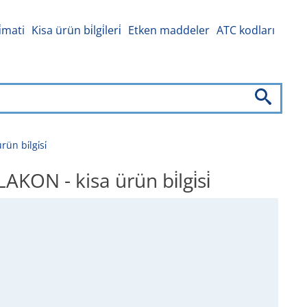
i̇mati
Kisa ürün bi̇lgi̇leri̇
Etken maddeler
ATC kodları
bi̇lgi̇si̇
 - kisa ürün bi̇lgi̇si̇