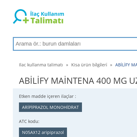
Ilac kullanma talimatı
»
Kisa ürün bi̇lgi̇leri̇
»
ABİLİFY MA
ABİLİFY MAİNTENA 400 MG UZUN
Etken madde içeren ilaçlar :
ARİPİPRAZOL MONOHİDRAT
ATC kodu:
N05AX12 aripiprazol