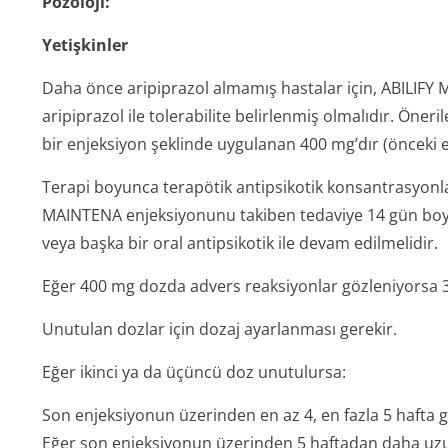
Pozoloji:
Yetişkinler
Daha önce aripiprazol almamış hastalar için, ABILIFY
aripiprazol ile tolerabilite belirlenmiş olmalıdır. Öne
bir enjeksiyon şeklinde uygulanan 400 mg’dır (önceki 
Terapi boyunca terapötik antipsikotik konsantrasyonlar
MAINTENA enjeksiyonunu takiben tedaviye 14 gün boyu
veya başka bir oral antipsikotik ile devam edilmelidir.
Eğer 400 mg dozda advers reaksiyonlar gözleniyorsa 30
Unutulan dozlar için dozaj ayarlanması gerekir.
Eğer ikinci ya da üçüncü doz unutulursa:
Son enjeksiyonun üzerinden en az 4, en fazla 5 hafta 
Eğer son enjeksiyonun üzerinden 5 haftadan daha uzun