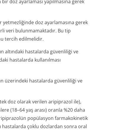
n bir doz ayarlaması yapılmasına gerek
er yetmezliğinde doz ayarlamasına gerek
erli veri bulunmamaktadır. Bu tip
u tercih edilmelidir.
 altındaki hastalarda güvenliliği ve
ndaki hastalarda kullanılması
 üzerindeki hastalarda güvenliliği ve
ek doz olarak verilen aripiprazol ile),
kinlere (18–64 yaş arası) oranla %20 daha
 aripiprazolün popülasyon farmakokinetik
şlı hastalarda çoklu dozlardan sonra oral