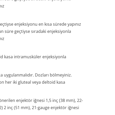
nız
geçtiyse enjeksiyonu en kısa sürede yapınız
 süre geçtiyse sıradaki enjeksiyonla
nız
oid kasa intramusküler enjeksiyonla
ça uygulanmalıdır. Dozları bölmeyiniz.
 her iki gluteal veya deltoid kasa
erilen enjektör iğnesi 1,5 inç (38 mm), 22-
2) 2 inç (51 mm), 21-gauge enjektör iğnesi