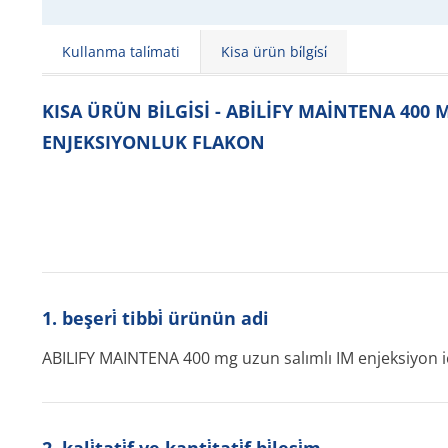
Kullanma tali̇mati
Kisa ürün bi̇lgi̇si̇
KISA ÜRÜN BİLGİSİ - ABİLİFY MAİNTENA 400
ENJEKSIYONLUK FLAKON
1. beşeri̇ tibbi̇ ürünün adi
ABILIFY MAINTENA 400 mg uzun salımlı IM enjeksiyon iç