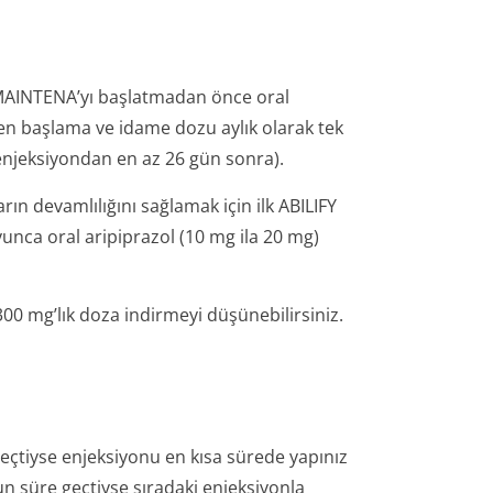
 MAINTENA’yı başlatmadan önce oral
rilen başlama ve idame dozu aylık olarak tek
enjeksiyondan en az 26 gün sonra).
ın devamlılığını sağlamak için ilk ABILIFY
nca oral aripiprazol (10 mg ila 20 mg)
0 mg’lık doza indirmeyi düşünebilirsiniz.
geçtiyse enjeksiyonu en kısa sürede yapınız
 süre geçtiyse sıradaki enjeksiyonla