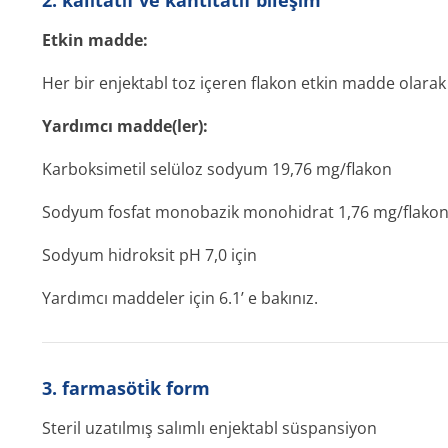
2. kali̇tati̇f ve kanti̇tati̇f bi̇leşi̇m
Etkin madde:
Her bir enjektabl toz içeren flakon etkin madde olarak 
Yardımcı madde(ler):
Karboksimetil selüloz sodyum 19,76 mg/flakon
Sodyum fosfat monobazik monohidrat 1,76 mg/flako
Sodyum hidroksit pH 7,0 için
Yardımcı maddeler için 6.1’ e bakınız.
3. farmasöti̇k form
Steril uzatılmış salımlı enjektabl süspansiyon