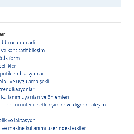
ler
 tibbi̇ ürünün adi
̇f ve kanti̇tati̇f bi̇leşi̇m
öti̇k form
zelli̇kler
apötik endikasyonlar
oloji ve uygulama şekli
trendikasyonlar
l kullanım uyarıları ve önlemleri
r tıbbi ürünler ile etkileşimler ve diğer etkileşim
elik ve laktasyon
ç ve makine kullanımı üzerindeki etkiler