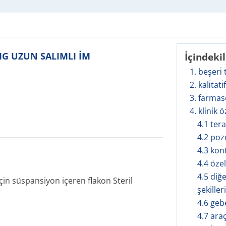
 MG UZUN SALIMLI İM
İçindeki
1. beşeri̇
2. kali̇tati
3. farmas
4. kli̇ni̇k ö
4.1 ter
4.2 poz
4.3 kon
4.4 öze
4.5 diğe
in süspansiyon içeren flakon Steril
şekilleri
4.6 geb
4.7 ara