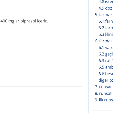
4.8 i̇s
4.9 doz
5. farmakol
400 mg aripiprazol içerir.
5.1 far
5.2 far
5.3 klin
6. farmasöt
6.1 yar
n
6.2 geçi
6.3 raf
6.5 amba
6.6 beş
diğer ö
7. ruhsat s
8. ruhsat
9. i̇lk ruh