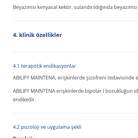
Beyazımsı kimyasal kektir, sulandırıldığında beyazımsı
4. kli̇ni̇k özelli̇kler
4.1 terapötik endikasyonlar
ABILIFY MAINTENA, erişkinlerde şizofreni tedavisinde e
ABILIFY MAINTENA erişkinlerde bipolar I bozukluğun 
endikedir.
4.2 pozoloji ve uygulama şekli