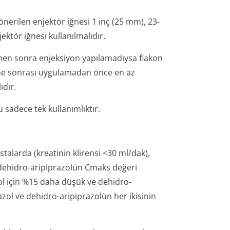
nerilen enjektör iğnesi 1 inç (25 mm), 23-
ektör iğnesi kullanılmalıdır.
emen sonra enjeksiyon yapılamadıysa flakon
etme sonrası uygulamadan önce en az
ıdır.
 sadece tek kullanımlıktır.
talarda (kreatinin klirensi <30 ml/dak),
e dehidro-aripiprazolün Cmaks değeri
zol için %15 daha düşük ve dehidro-
zol ve dehidro-aripiprazolün her ikisinin