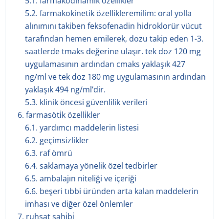
5.1. farmakodinamik özellikler
5.2. farmakokinetik özellikleremilim: oral yolla
alınımını takiben feksofenadin hidroklorür vücut
tarafından hemen emilerek, dozu takip eden 1-3.
saatlerde tmaks değerine ulaşır. tek doz 120 mg
uygulamasının ardından cmaks yaklaşık 427
ng/ml ve tek doz 180 mg uygulamasının ardından
yaklaşık 494 ng/ml’dir.
5.3. klinik öncesi güvenlilik verileri
6. farmasöti̇k özelli̇kler
6.1. yardımcı maddelerin listesi
6.2. geçimsizlikler
6.3. raf ömrü
6.4. saklamaya yönelik özel tedbirler
6.5. ambalajın niteliği ve içeriği
6.6. beşeri tıbbi üründen arta kalan maddelerin
imhası ve diğer özel önlemler
7. ruhsat sahi̇bi̇