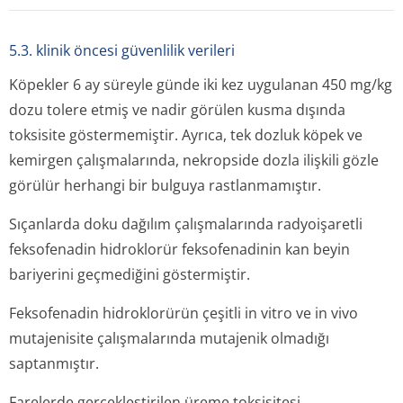
5.3. klinik öncesi güvenlilik verileri
Köpekler 6 ay süreyle günde iki kez uygulanan 450 mg/kg
dozu tolere etmiş ve nadir görülen kusma dışında
toksisite göstermemiştir. Ayrıca, tek dozluk köpek ve
kemirgen çalışmalarında, nekropside dozla ilişkili gözle
görülür herhangi bir bulguya rastlanmamıştır.
Sıçanlarda doku dağılım çalışmalarında radyoişaretli
feksofenadin hidroklorür feksofenadinin kan beyin
bariyerini geçmediğini göstermiştir.
Feksofenadin hidroklorürün çeşitli
in vitro
ve
in vivo
mutajenisite çalışmalarında mutajenik olmadığı
saptanmıştır.
Farelerde gerçekleştirilen üreme toksisitesi