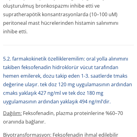
oluşturulmuş bronkospazmı inhibe etti ve
supratherapötik konsantrasyonlarda (10–100 uM)
peritoneal mast hücrelerinden histamin salınımını
inhibe etti.
5.2. farmakokinetik özellikleremilim: oral yolla alınımını
takiben feksofenadin hidroklorür vücut tarafından
hemen emilerek, dozu takip eden 1-3. saatlerde tmaks
değerine ulaşır. tek doz 120 mg uygulamasının ardından
cmaks yaklaşık 427 ng/ml ve tek doz 180 mg
uygulamasının ardından yaklaşık 494 ng/ml’dir.
Dağılım:
Feksofenadin, plazma proteinlerine %60–70
oranında bağlanır.
Biyotransforma­syon:
Feksofenadin ihmal edilebilir