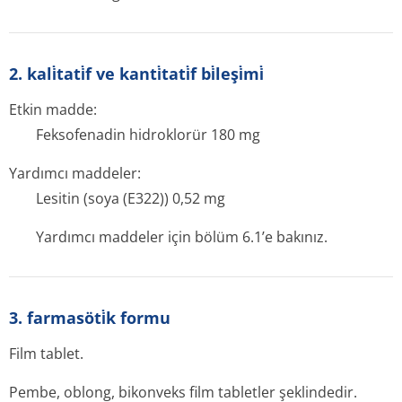
2. kali̇tati̇f ve kanti̇tati̇f bi̇leşi̇mi̇
Etkin madde:
Feksofenadin hidroklorür 180 mg
Yardımcı maddeler:
Lesitin (soya (E322)) 0,52 mg
Yardımcı maddeler için bölüm 6.1’e bakınız.
3. farmasöti̇k formu
Film tablet.
Pembe, oblong, bikonveks film tabletler şeklindedir.