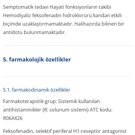
Semptomatik tedavi Hayati fonksiyonların takibi
Hemodiyaliz feksofenadin hidroklorürü kandan etkili
biçimde uzaklaştırmamak­tadır. Halihazırda bilinen bir
antidotu bulunmamaktadır.
5. farmakoloji̇k özelli̇kler
5.1. farmakodinamik özellikler
Farmakoterapötik grup: Sistemik kullanılan
antihistaminikler (R: solunum sistemi) ATC kodu:
R06AX26
Feksofenadin, selektif periferal H1-reseptör antagonist