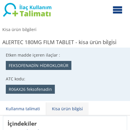
Kisa ürün bi̇lgi̇leri̇
ALERTEC 180MG FILM TABLET - kisa ürün bi̇lgi̇si̇
Etken madde içeren ilaçlar :
FEKSOFENADİN HİDROKLORÜR
ATC kodu:
R06AX26 feksofenadin
Kullanma tali̇mati
Kisa ürün bi̇lgi̇si̇
İçindekiler