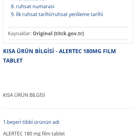
8. ruhsat numarasi
9. i̇lk ruhsat tari̇hi̇/ruhsat yeni̇leme tari̇hi̇
Kaynaklar:
Original (titck.gov.tr)
KISA ÜRÜN BİLGİSİ - ALERTEC 180MG FILM
TABLET
KISA ÜRÜN BİLGİSİ
1.beşeri̇ tibbi̇ ürünün adi
ALERTEC 180 mg film tablet