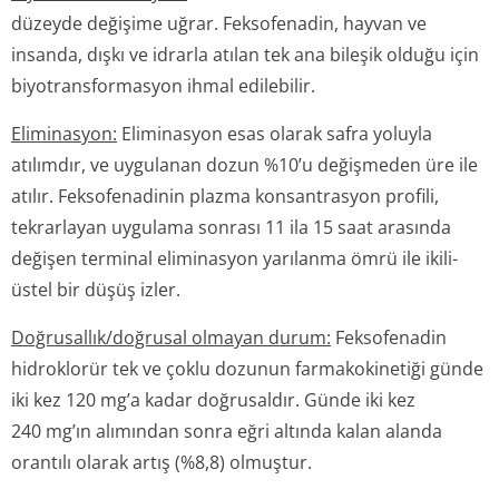
düzeyde değişime uğrar. Feksofenadin, hayvan ve
insanda, dışkı ve idrarla atılan tek ana bileşik olduğu için
biyotransformasyon ihmal edilebilir.
Eliminasyon:
Eliminasyon esas olarak safra yoluyla
atılımdır, ve uygulanan dozun %10’u değişmeden üre ile
atılır. Feksofenadinin plazma konsantrasyon profili,
tekrarlayan uygulama sonrası 11 ila 15 saat arasında
değişen terminal eliminasyon yarılanma ömrü ile ikili-
üstel bir düşüş izler.
Doğrusallık/doğru­sal olmayan durum:
Feksofenadin
hidroklorür tek ve çoklu dozunun farmakokinetiği günde
iki kez 120 mg’a kadar doğrusaldır. Günde iki kez
240 mg’ın alımından sonra eğri altında kalan alanda
orantılı olarak artış (%8,8) olmuştur.