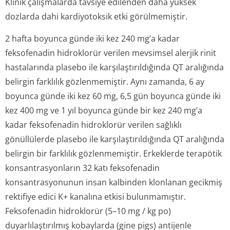
Klinik çalışmalarda tavsiye edilenden daha yüksek
dozlarda dahi kardiyotoksik etki görülmemiştir.
2 hafta boyunca günde iki kez 240 mg’a kadar
feksofenadin hidroklorür verilen mevsimsel alerjik rinit
hastalarında plasebo ile karşılaştırıl­dığında QT aralığında
belirgin farklılık gözlenmemiştir. Aynı zamanda, 6 ay
boyunca günde iki kez 60 mg, 6,5 gün boyunca günde iki
kez 400 mg ve 1 yıl boyunca günde bir kez 240 mg’a
kadar feksofenadin hidroklorür verilen sağlıklı
gönüllülerde plasebo ile karşılaştırıl­dığında QT aralığında
belirgin bir farklılık gözlenmemiştir. Erkeklerde terapötik
konsantrasyonların 32 katı feksofenadin
konsantrasyonunun insan kalbinden klonlanan gecikmiş
rektifiye edici K+ kanalına etkisi bulunmamıştır.
Feksofenadin hidroklorür (5–10 mg / kg po)
duyarlılaştırılmış kobaylarda (gine pigs) antijenle