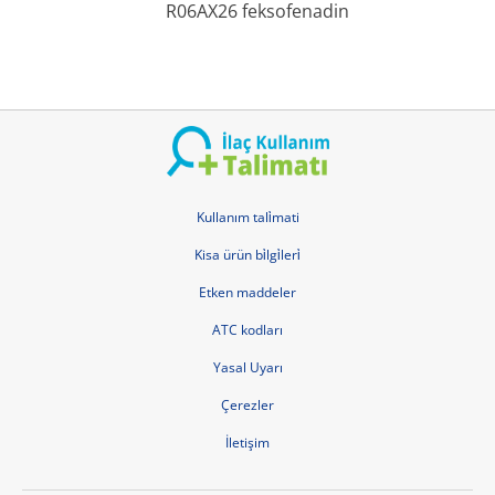
R06AX26 feksofenadin
Kullanım tali̇mati
Kisa ürün bi̇lgi̇leri̇
Etken maddeler
ATC kodları
Yasal Uyarı
Çerezler
İletişim