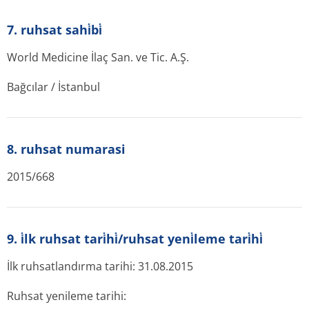
7. ruhsat sahi̇bi̇
World Medicine İlaç San. ve Tic. A.Ş.
Bağcılar / İstanbul
8. ruhsat numarasi
2015/668
9. i̇lk ruhsat tari̇hi̇/ruhsat yeni̇leme tari̇hi̇
İlk ruhsatlandırma tarihi: 31.08.2015
Ruhsat yenileme tarihi: