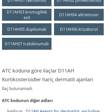
D11AH01 takrolimus
D11AH02 pimekrolimus
D11AH03 kromoglikik
D11AH04 alitretinoin
asit
D11AH05 dupilumab
D11AH06 krizaborol
D11AH07 tralokinumab
ATC koduna göre ilaçlar D11AH
Kortikosteroidler hariç dermatit ajanları
İlaç bulunamadı.
ATC kodunun diğer adları
İngilizce:
D11AH Agents for dermatitis, excluding