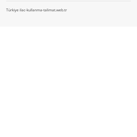
Türkiye ilac-kullanma-talimat.web.tr