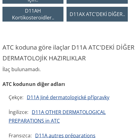
D11AH
D11AX ATC'DEKİ DİĞER..
Kortikosteroidler..
ATC koduna göre ilaçlar D11A ATC'DEKİ DİĞER
DERMATOLOJİK HAZIRLIKLAR
İlaç bulunamadı.
ATC kodunun diğer adları
Çekçe:
D11A Jiné dermatologické přípravky
İngilizce:
D11A OTHER DERMATOLOGICAL
PREPARATIONS in ATC
Fransızca:
D11A autres préparations