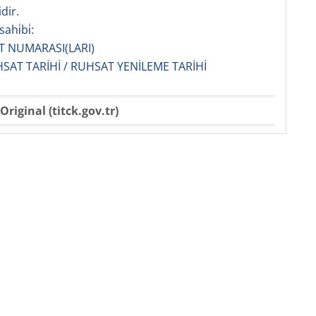
dir.
ahi̇bi̇:
T NUMARASI(LARI)
UHSAT TARİHİ / RUHSAT YENİLEME TARİHİ
Original (titck.gov.tr)