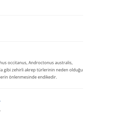
hus occitanus, Androctonus australis,
da
gibi zehirli akrep türlerinin neden olduğu
lerin önlenmesinde endikedir.
.
.