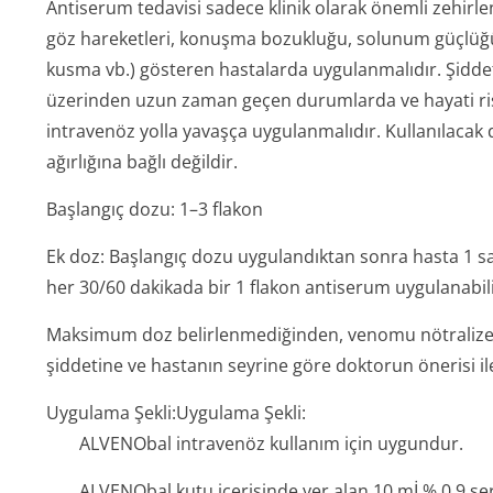
Antiserum tedavisi sadece klinik olarak önemli zehirle
göz hareketleri, konuşma bozukluğu, solunum güçlüğü,
kusma vb.) gösteren hastalarda uygulanmalıdır. Şidde
üzerinden uzun zaman geçen durumlarda ve hayati ri
intravenöz yolla yavaşça uygulanmalıdır. Kullanılacak
ağırlığına bağlı değildir.
Başlangıç dozu: 1–3 flakon
Ek doz: Başlangıç dozu uygulandıktan sonra hasta 1 s
her 30/60 dakikada bir 1 flakon antiserum uygulanabili
Maksimum doz belirlenmediğinden, venomu nötralize 
şiddetine ve hastanın seyrine göre doktorun önerisi ile
Uygulama Şekli:
Uygulama Şekli:
ALVENObal intravenöz kullanım için uygundur.
ALVENObal kutu içerisinde yer alan 10 mİ % 0.9 seru