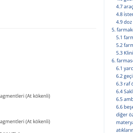
4.7 ara
4.8 i̇s
4.9 doz
5. farmakol
5.1 far
5.2 far
5.3 Klin
6. farmasöt
6.1 yar
6.2 geçi
6.3 raf
6.4 Sak
gmentleri (At kökenli)
6.5 amba
6.6 beş
diğer ö
gmentleri (At kökenli)
materya
atıklar