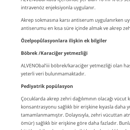
intravenöz enjeksiyonla uygulanır.
Akrep sokmasına karsı antiserum uygulanırken uy
antiserumu en kısa süre içinde almak ve akrep zeh
Özelpopûlasyonlara ilişkin ek bilgiler
Böbrek /Karaciğer yetmezliği
ALVENObal’iii böbrek/karaciğer yetmezliği olan hastala
yeterli veri bulunmamaktadır.
Pediyatrik popülasyon
Çocuklarda akrep zehri dağılımının olacağı vücut k
konsantrasyonu sağlıklı bir erişkine kıyasla daha yü
tamamlanmamıştır. Dolayısıyla, zehri vücuttan atm
ömür) sağlıklı bir erişkine göre daha fazladır. Bunl