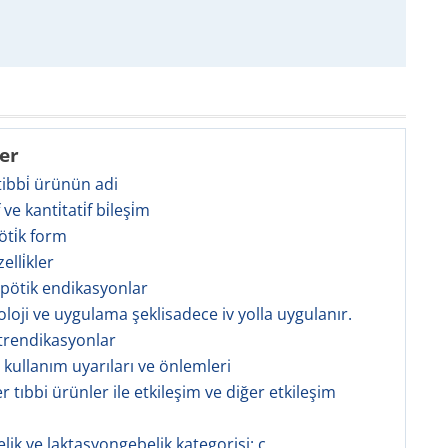
ler
 tibbi̇ ürünün adi
̇f ve kanti̇tati̇f bi̇leşi̇m
öti̇k form
zelli̇kler
apötik endikasyonlar
oloji ve uygulama şeklisadece iv yolla uygulanır.
trendikasyonlar
l kullanım uyarıları ve önlemleri
r tıbbi ürünler ile etkileşim ve diğer etkileşim
elik ve laktasyongebelik kategorisi: c