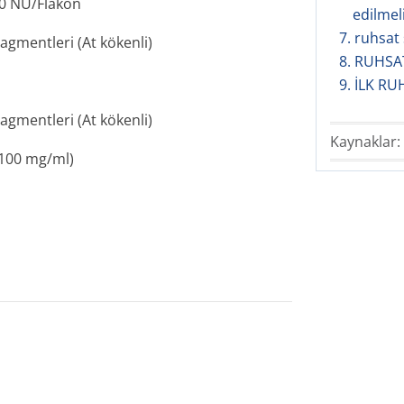
0 NU/Flakon
edilmeli
7. ruhsat s
gmentleri (At kökenli)
8. RUHSA
9. İLK R
gmentleri (At kökenli)
Kaynaklar:
 100 mg/ml)