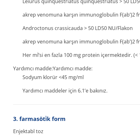
Leiurus quinquestriatus quinquestriatus >
50 LD5
akrep venomuna karşın immunoglobulin F(ab’)2 fra
Androctonus crassicauda >
50 LD50 NU/Flakon
akrep venomuna karşın immunoglobulin F(ab’)2 fra
Her mİ’si en fazla 100 mg protein içermektedir. (<
Yardımcı madde:
Yardımcı madde:
Sodyum klorür <45 mg/ml
Yardımcı maddeler için 6.1’e bakınız.
3. farmasöti̇k form
Enjektabl toz