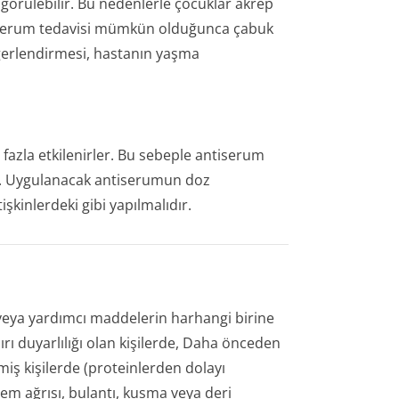
görülebilir. Bu nedenlerle çocuklar akrep
ntiserum tedavisi mümkün olduğunca çabuk
ğerlendirmesi, hastanın yaşma
fazla etkilenirler. Bu sebeple antiserum
r. Uygulanacak antiserumun doz
kinlerdeki gibi yapılmalıdır.
eya yardımcı maddelerin harhangi birine
ırı duyarlılığı olan kişilerde, Daha önceden
işmiş kişilerde (proteinlerden dolayı
m ağrısı, bulantı, kusma veya deri