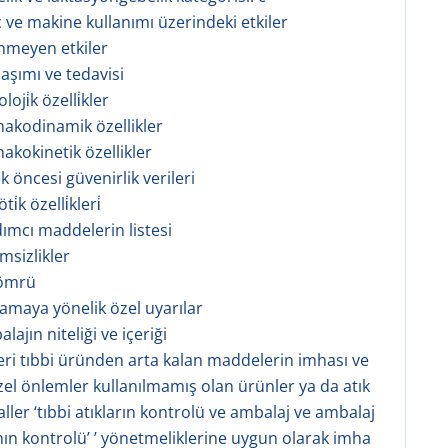
ç ve makine kullanımı üzerindeki etkiler
tenmeyen etkiler
 aşımı ve tedavisi
oji̇k özelli̇kler
makodinamik özellikler
makokinetik özellikler
ik öncesi güvenirlik verileri
i̇k özelli̇kleri̇
dımcı maddelerin listesi
msizlikler
 ömrü
lamaya yönelik özel uyarılar
lajın niteliği ve içeriği
eri tıbbi üründen arta kalan maddelerin imhası ve
zel önlemler kullanılmamış olan ürünler ya da atık
ller ‘tıbbi atıkların kontrolü ve ambalaj ve ambalaj
ının kontrolü’ ’ yönetmeliklerine uygun olarak imha