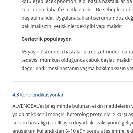
kötüleşebilecek pnömoni gibi başka hastalıklar da 
zehrinden daha fazla etkilenirler. Bu sebeple a
başlatılmalıdır. Uygulanacak antiserumun doz de
bakılmaksızın, yetişkinlerdeki gibi yapılmalıdır.
Geriatrik popülasyon
65 yaşın üstündeki hastalar akrep zehrinden daha 
tedavisi mümkün olduğunca çabuk başlatılmalıdı
değerlendirmesi hastanın yaşma bakılmaksızın yetiş
4.3 kontrendikasyonlar
ALVENOBAL‘ın bileşiminde bulunan etkin maddelerin v
ya da at kökenli menşeli heterolog proteinlere karşı aş
serum hastalığı (Tip III aşırı duyarlılık reaksiyonu) gel
antiserum kullandıktan 6–10 gün sonra ateşlenme, ekle