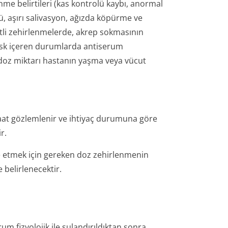
nme belirtileri (kas kontrolü kaybı, anormal
 aşırı salivasyon, ağızda köpürme ve
tli zehirlenmelerde, akrep sokmasının
sk içeren durumlarda antiserum
 doz miktarı hastanın yaşma veya vücut
aat gözlemlenir ve ihtiyaç durumuna göre
r.
etmek için gereken doz zehirlenmenin
 belirlenecektir.
m fizyolojik ile sulandırıldıktan sonra