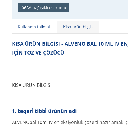
J06AA bağışıklık serumu
Kullanma tali̇mati
Kisa ürün bi̇lgi̇si̇
KISA ÜRÜN BİLGİSİ - ALVENO BAL 10 ML IV 
İÇİN TOZ VE ÇÖZÜCÜ
KISA ÜRÜN BİLGİSİ
1. beşeri̇ tibbi̇ ürünün adi
ALVENObal 10ml IV enjeksiyonluk çözelti hazırlamak iç