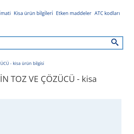
i̇mati
Kisa ürün bi̇lgi̇leri̇
Etken maddeler
ATC kodları
 kisa ürün bi̇lgi̇si̇
N TOZ VE ÇÖZÜCÜ - kisa