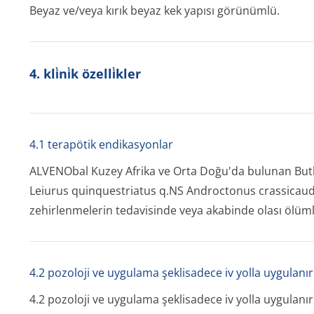
Beyaz ve/veya kırık beyaz kek yapısı görünümlü.
4. kli̇ni̇k özelli̇kler
4.1 terapötik endikasyonlar
ALVENObal Kuzey Afrika ve Orta Doğu'da bulunan
But
Leiurus quinquestriatus q.NS Androctonus crassicau
zehirlenmelerin tedavisinde veya akabinde olası ölüm
4.2 pozoloji ve uygulama şeklisadece iv yolla uygulanır
4.2 pozoloji ve uygulama şeklisadece iv yolla uygulanır