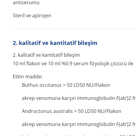
antiserumu
Steril ve apirojen
2. kali̇tati̇f ve kanti̇tati̇f bi̇leşi̇m
2. kali̇tati̇f ve kanti̇tati̇f bi̇leşi̇m
10 mİ flakon ve 10 mİ %0.9 serum fizyolojik çözücü ile
Etkin madde:
Buthus occitanus >
50 LD50 NU/Flakon
akrep venomuna karşın immunoglobulin F(ab’)2 fra
Androctonus australis >
50 LD50 NU/Flakon
akrep venomuna karşın immunoglobulin F(ab’)2 fra