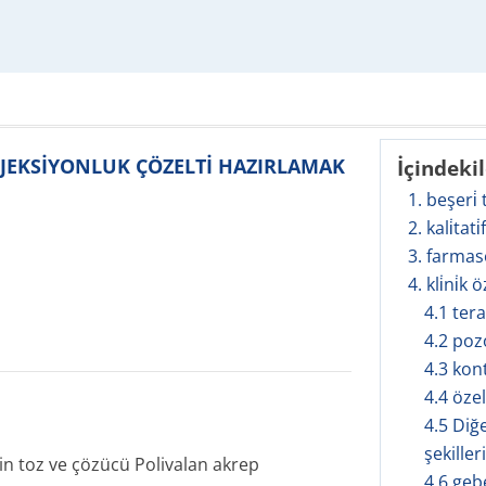
ENJEKSİYONLUK ÇÖZELTİ HAZIRLAMAK
İçindeki
1. beşeri̇
2. kali̇tati
3. farmas
4. kli̇ni̇k ö
4.1 ter
4.2 poz
4.3 kon
4.4 öze
4.5 Diğe
şekilleri
in toz ve çözücü Polivalan akrep
4.6 geb