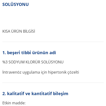
SOLÜSYONU
KISA ÜRÜN BİLGİSİ
1. beşeri̇ tibbi̇ ürünün adi
%3 SODYUM KLORÜR SOLÜSYONU
İntravenöz uygulama için hipertonik çözelti
2. kali̇tati̇f ve kanti̇tati̇f bi̇leşi̇m
Etkin madde: