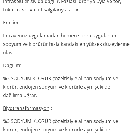
intraselüler sıvıda dağılır. Fazlası idrar yoluyla ve ter,
tükürük vb. vücut salgılarıyla atılır.
Emilim:
İntravenöz uygulamadan hemen sonra uygulanan
sodyum ve klorürür hızla kandaki en yüksek düzeylerine
ulaşır.
Dağılım:
%3 SODYUM KLORÜR çözeltisiyle alınan sodyum ve
klorür, endojen sodyum ve klorürle aynı şekilde
dağılıma uğrar.
Biyotransforma­syon
:
%3 SODYUM KLORÜR çözeltisiyle alınan sodyum ve
klorür, endojen sodyum ve klorürle aynı şekilde