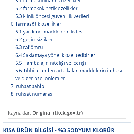
5.1 farmakodinamik özellikler
5.2 farmakokinetik özellikler
5.3 klinik öncesi güvenlilik verileri
6. farmasöti̇k özelli̇kleri̇
6.1 yardımcı maddelerin listesi
6.2 geçimsizlikler
6.3 raf ömrü
6.4 Saklamaya yönelik özel tedbirler
6.5 ambalajın niteliği ve içeriği
6.6 Tıbbi üründen arta kalan maddelerin imhası
ve diğer özel önlemler
7. ruhsat sahi̇bi̇
8. ruhsat numarasi
Kaynaklar:
Original (titck.gov.tr)
KISA ÜRÜN BİLGİSİ - %3 SODYUM KLORÜR