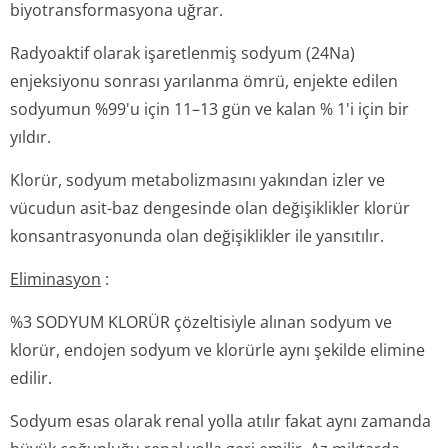
biyotransforma­syona uğrar.
Radyoaktif olarak işaretlenmiş sodyum (24Na)
enjeksiyonu sonrası yarılanma ömrü, enjekte edilen
sodyumun %99'u için 11–13 gün ve kalan % 1'i için bir
yıldır.
Klorür, sodyum metabolizmasını yakından izler ve
vücudun asit-baz dengesinde olan değişiklikler klorür
konsantrasyonunda olan değişiklikler ile yansıtılır.
Eliminasyon
:
%3 SODYUM KLORÜR çözeltisiyle alınan sodyum ve
klorür, endojen sodyum ve klorürle aynı şekilde elimine
edilir.
Sodyum esas olarak renal yolla atılır fakat aynı zamanda