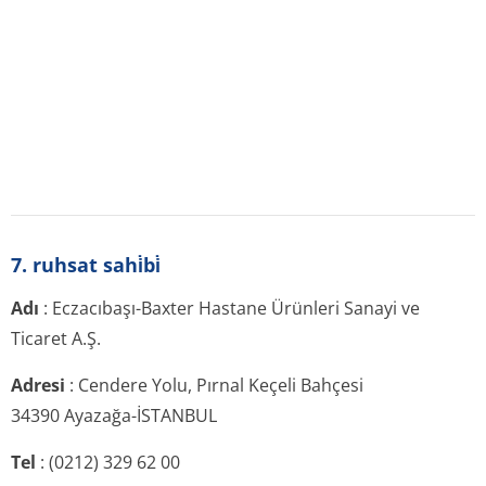
Faks
: (0212) 289 92 75
8. ruhsat numarasi
165/62
Kaynaklar:
Original (titck.gov.tr)
İlaç ATC ağacına dahil edildi:
B KAN VE KAN YAPICI ORGAN İLAÇLAR
B05 KAN İKAMELERİ VE PERFÜZYON ÇÖZÜMLERİ