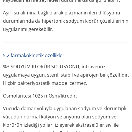
kaybedilmesi ile seyreden durumlarda da görülebilir.
Aşırı su alımına bağlı olarak plazmanın ileri dilüsyonu
durumlarında da hipertonik sodyum klorür çözeltilerinin
uygulanımı gerekebilir.
5.2 farmakokinetik özellikler
%3 SODYUM KLORÜR SOLÜSYONU, intravenöz
uygulamaya uygun, steril, stabil ve apirojen bir çözeltidir.
Hiçbir bakteriyostatik madde içermez.
Osmolaritesi 1025 mOsm/litredir.
Vücuda damar yoluyla uygulanan sodyum ve klorür tıpkı
vücudun normal katyon ve anyonu olan sodyum ve
klorürün izlediği yolları izleyerek ekstraselüler sıvı ile