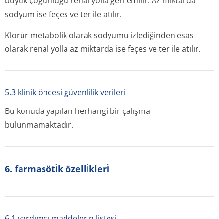
büyük çoğunluğu renal yolla geri emilir. Az miktarda
sodyum ise feçes ve ter ile atılır.
Klorür metabolik olarak sodyumu izlediğinden esas
olarak renal yolla az miktarda ise feçes ve ter ile atılır.
5.3 klinik öncesi güvenlilik verileri
Bu konuda yapılan herhangi bir çalışma
bulunmamaktadır.
6. farmasöti̇k özelli̇kleri̇
6.1 yardımcı maddelerin listesi