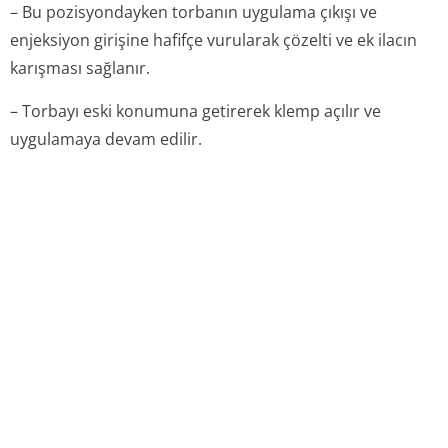
– Bu pozisyondayken torbanın uygulama çıkışı ve
enjeksiyon girişine hafifçe vurularak çözelti ve ek ilacın
karışması sağlanır.
– Torbayı eski konumuna getirerek klemp açılır ve
uygulamaya devam edilir.
7. ruhsat sahi̇bi̇
Adı
: Eczacıbaşı-Baxter Hastane Ürünleri Sanayi ve
Ticaret A.Ş.
Adresi
: Cendere Yolu, Pırnal Keçeli Bahçesi
34390 Ayazağa-İSTANBUL
Tel
: (0212) 329 62 00