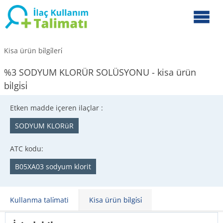
Kisa ürün bi̇lgi̇leri̇
%3 SODYUM KLORÜR SOLÜSYONU - kisa ürün
bi̇lgi̇si̇
Etken madde içeren ilaçlar :
SODYUM KLORüR
ATC kodu:
B05XA03 sodyum klorit
Kullanma tali̇mati
Kisa ürün bi̇lgi̇si̇