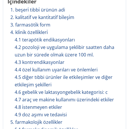
İçindekiler
1. beşeri̇ tibbi̇ ürünün adi
2. kali̇tati̇f ve kanti̇tati̇f bi̇leşi̇m
3. farmasöti̇k form
4. kli̇ni̇k özelli̇kleri̇
4.1 terapötik endikasyonları
4.2 pozoloji ve uygulama şeklibir saatten daha
uzun bir sürede olmak üzere 100 ml.
4.3 kontrendikasyonlar
4.4 özel kullanım uyarıları ve önlemleri
4.5 diğer tıbbi ürünler ile etkileşimler ve diğer
etkileşim şekilleri
4.6 gebelik ve laktasyongebelik kategorisi: c
4.7 araç ve makine kullanımı üzerindeki etkiler
4.8 i̇stenmeyen etkiler
4.9 doz aşımı ve tedavisi
5. farmakoloji̇k özelli̇kler