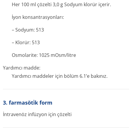
Her 100 ml çözelti 3,0 g Sodyum klorür içerir.
İyon konsantrasyonları:
– Sodyum: 513
– Klorür: 513
Osmolarite: 1025 mOsm/litre
Yardımcı madde:
Yardımcı maddeler için bölüm 6.1’e bakınız.
3. farmasöti̇k form
İntravenöz infüzyon için çözelti