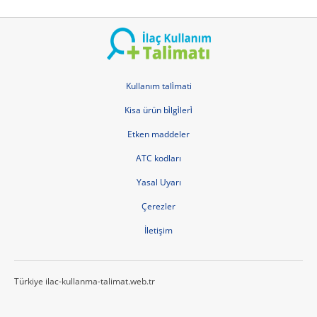
Kullanım tali̇mati
Kisa ürün bi̇lgi̇leri̇
Etken maddeler
ATC kodları
Yasal Uyarı
Çerezler
İletişim
Türkiye ilac-kullanma-talimat.web.tr