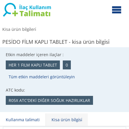
Kisa ürün bi̇lgi̇leri̇
PESİDO FİLM KAPLI TABLET - kisa ürün bi̇lgi̇si̇
Etkin maddeler içeren ilaçlar :
HER 1 FILM KAPLI TABLET
0
Tüm etkin maddeleri görüntüleyin
ATC kodu:
R05X ATC'DEKİ DİĞER SOĞUK HAZIRLIKLAR
Kullanma tali̇mati
Kisa ürün bi̇lgi̇si̇