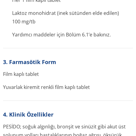
Her 1 film kaplı tablet
Laktoz monohidrat (inek sütünden elde edilen)
100 mg/tb
Yardımcı maddeler için Bölüm 6.1’e bakınız.
3. Farmasötik Form
Film kaplı tablet
Yuvarlak kiremit renkli film kaplı tablet
4. Klinik Özellikler
PESİDO; soğuk algınlığı, bronşit ve sinüzit gibi akut üst
solunum yolları hastalıklarının boğaz ağrısı, öksürük,