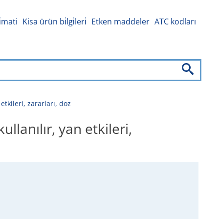
i̇mati
Kisa ürün bi̇lgi̇leri̇
Etken maddeler
ATC kodları
tkileri, zararları, doz
lanılır, yan etkileri,