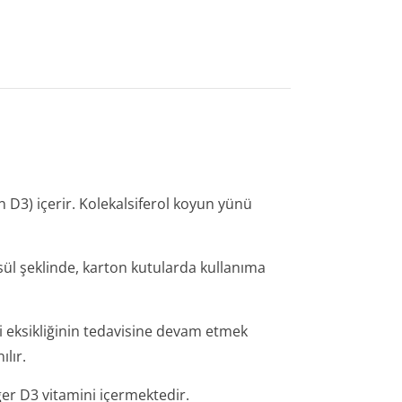
n D3) içerir. Kolekalsiferol koyun yünü
psül şeklinde, karton kutularda kullanıma
ni eksikliğinin tedavisine devam etmek
ılır.
er D3 vitamini içermektedir.