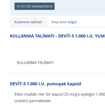
A11CC05 kolekalsiferol
Kullanma tali̇mati
Kisa ürün bi̇lgi̇si̇
KULLANMA TALİMATI - DEVİT-3 1.000 I.U. Y
KULLANMA TALİMATI
DEVİT-3 1.000 I.U. yumuşak kapsül
Etkin madde: Her bir kapsül 25 mcg’a eşdeğer 1.000 
üretilir) içermektedir.