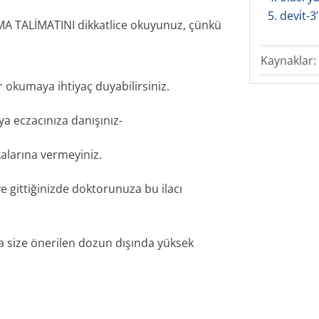
5. devi̇t-
A TALİMATINI dikkatlice okuyunuz, çünkü
Kaynaklar:
r okumaya ihtiyaç duyabilirsiniz.
ya eczacınıza danışınız-
şkalarına vermeyiniz.
e gittiğinizde doktorunuza bu ilacı
a size önerilen dozun dışında yüksek