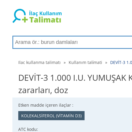
Ilac kullanma talimatı
»
Kullanım tali̇mati
»
DEVİT-3 1.0
DEVİT-3 1.000 I.U. YUMUŞAK KAPS
zararları, doz
Etken madde içeren ilaçlar :
KOLEKALSİFEROL (VİTAMİN D3)
ATC kodu: