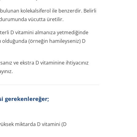
lunan kolekalsiferol ile benzerdir. Belirli
durumunda vücutta üretilir.
yeterli D vitamini almanıza yetmediğinde
ı olduğunda (örneğin hamileyseniz) D
nız ve ekstra D vitaminine ihtiyacınız
yınız.
si gerekenlereğer;
yüksek miktarda D vitamini (D