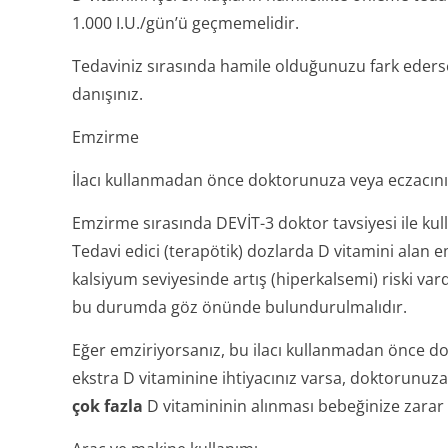
1.000 I.U./gün’ü geçmemelidir.
Tedaviniz sırasında hamile olduğunuzu fark eder
danışınız.
Emzirme
İlacı kullanmadan önce doktorunuza veya eczacınız
Emzirme sırasında DEVİT-3 doktor tavsiyesi ile kull
Tedavi edici (terapötik) dozlarda D vitamini alan
kalsiyum seviyesinde artış (hiperkalsemi) riski vard
bu durumda göz önünde bulundurulmalıdır.
Eğer emziriyorsanız, bu ilacı kullanmadan önce do
ekstra D vitaminine ihtiyacınız varsa, doktorunu
çok fazla
D vitamininin alınması bebeğinize zarar v