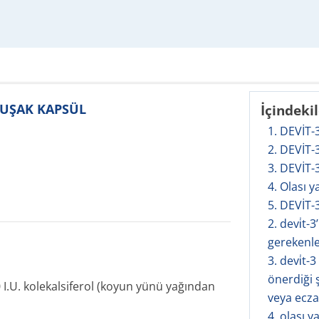
UMUŞAK KAPSÜL
İçindeki
1. DEVİT-3
2. DEVİT-
3. DEVİT-3
4. Olası y
5. DEVİT-
2. devi̇t
gerekenle
3. devi̇t-
önerdiği 
I.U. kolekalsiferol (koyun yünü yağından
veya ecza
4. olası y