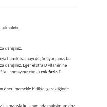
utulmalıdır.
a danışınız.
 veya hamile kalmayı düşünüyorsanız, bu
a danışınız. Eğer ekstra D vitaminine
-3 kullanmayınız çünkü
çok fazla
D
ımı önerilmemekle birlikte, gerektiğinde
davisi amacıyla kullanımında maksimum doz