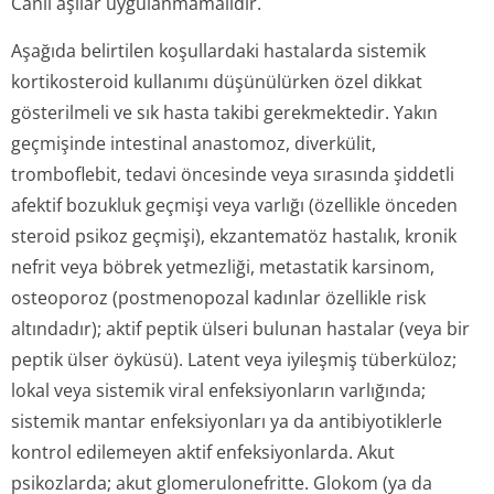
Canlı aşılar uygulanmamalıdır.
Aşağıda belirtilen koşullardaki hastalarda sistemik
kortikosteroid kullanımı düşünülürken özel dikkat
gösterilmeli ve sık hasta takibi gerekmektedir. Yakın
geçmişinde intestinal anastomoz, diverkülit,
tromboflebit, tedavi öncesinde veya sırasında şiddetli
afektif bozukluk geçmişi veya varlığı (özellikle önceden
steroid psikoz geçmişi), ekzantematöz hastalık, kronik
nefrit veya böbrek yetmezliği, metastatik karsinom,
osteoporoz (postmenopozal kadınlar özellikle risk
altındadır); aktif peptik ülseri bulunan hastalar (veya bir
peptik ülser öyküsü). Latent veya iyileşmiş tüberküloz;
lokal veya sistemik viral enfeksiyonların varlığında;
sistemik mantar enfeksiyonları ya da antibiyotiklerle
kontrol edilemeyen aktif enfeksiyonlarda. Akut
psikozlarda; akut glomerulonefritte. Glokom (ya da