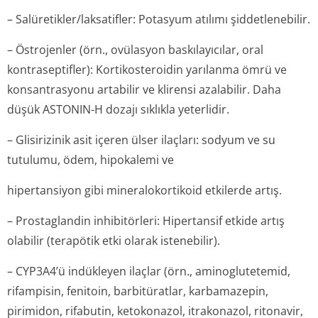
– Salüretikler/lak­satifler: Potasyum atılımı şiddetlenebilir.
– Östrojenler (örn., ovülasyon baskılayıcılar, oral
kontraseptifler): Kortikosteroidin yarılanma ömrü ve
konsantrasyonu artabilir ve klirensi azalabilir. Daha
düşük ASTONIN-H dozajı sıklıkla yeterlidir.
– Glisirizinik asit içeren ülser ilaçları: sodyum ve su
tutulumu, ödem, hipokalemi ve
hipertansiyon gibi mineralokortikoid etkilerde artış.
– Prostaglandin inhibitörleri: Hipertansif etkide artış
olabilir (terapötik etki olarak istenebilir).
– CYP3A4’ü indükleyen ilaçlar (örn., aminoglutetemid,
rifampisin, fenitoin, barbitüratlar, karbamazepin,
pirimidon, rifabutin, ketokonazol, itrakonazol, ritonavir,