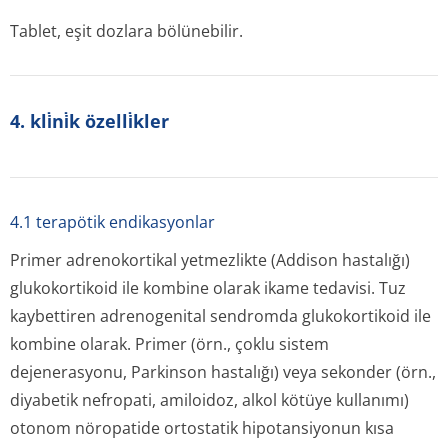
Tablet, eşit dozlara bölünebilir.
4. kli̇ni̇k özelli̇kler
4.1 terapötik endikasyonlar
Primer adrenokortikal yetmezlikte (Addison hastalığı)
glukokortikoid ile kombine olarak ikame tedavisi. Tuz
kaybettiren adrenogenital sendromda glukokortikoid ile
kombine olarak. Primer (örn., çoklu sistem
dejenerasyonu, Parkinson hastalığı) veya sekonder (örn.,
diyabetik nefropati, amiloidoz, alkol kötüye kullanımı)
otonom nöropatide ortostatik hipotansiyonun kısa