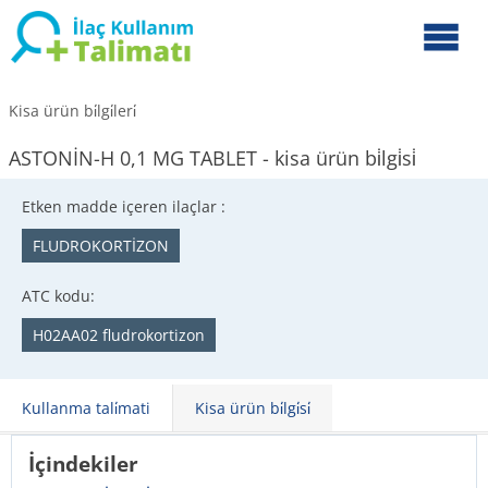
Kisa ürün bi̇lgi̇leri̇
ASTONİN-H 0,1 MG TABLET - kisa ürün bi̇lgi̇si̇
Etken madde içeren ilaçlar :
FLUDROKORTİZON
ATC kodu:
H02AA02 fludrokortizon
Kullanma tali̇mati
Kisa ürün bi̇lgi̇si̇
İçindekiler