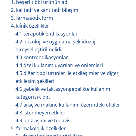
1. beşeri̇ tibbi̇ ürünün adi
2. kali̇tati̇f ve kanti̇tati̇f bi̇leşi̇m
3. farmasöti̇k form
4. kli̇ni̇k özelli̇kler
4.1 terapötik endikasyonlar
4.2 pozoloji ve uygulama şeklidozaj
bireyselleştirilmelidir.
4.3 kontrendikasyonlar
4.4 özel kullanım uyarıları ve önlemleri
4.5 diğer tıbbi ürünler ile etkileşimler ve diğer
etkileşim şekilleri
4.6 gebelik ve laktasyongebelikte kullanım
kategorisi c’dir.
4.7 araç ve makine kullanımı üzerindeki etkiler
4.8 i̇stenmeyen etkiler
4.9. doz aşımı ve tedavisi
5. farmakoloji̇k özelli̇kler