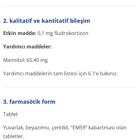
2. kali̇tati̇f ve kanti̇tati̇f bi̇leşi̇m
Etkin madde:
0,1 mg fludrokortizon
Yardımcı maddeler:
Mannitol: 65.40 mg
Yardımcı maddelerin tam listesi için 6.1’e bakınız.
3. farmasöti̇k form
Tablet
Yuvarlak, beyazımsı, çentikli, “EM59” kabartması olan
tabletler.