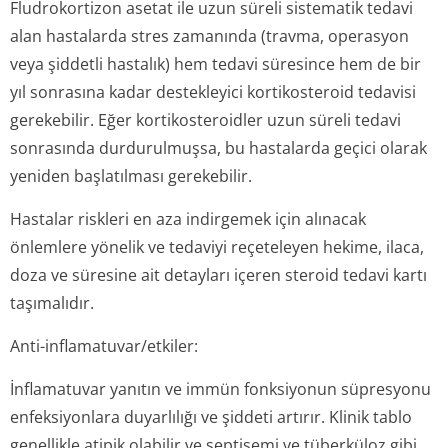
Fludrokortizon asetat ile uzun süreli sistematik tedavi
alan hastalarda stres zamanında (travma, operasyon
veya şiddetli hastalık) hem tedavi süresince hem de bir
yıl sonrasına kadar destekleyici kortikosteroid tedavisi
gerekebilir. Eğer kortikosteroidler uzun süreli tedavi
sonrasında durdurulmuşsa, bu hastalarda geçici olarak
yeniden başlatılması gerekebilir.
Hastalar riskleri en aza indirgemek için alınacak
önlemlere yönelik ve tedaviyi reçeteleyen hekime, ilaca,
doza ve süresine ait detayları içeren steroid tedavi kartı
taşımalıdır.
Anti-inflamatuvar/et­kiler:
İnflamatuvar yanıtın ve immün fonksiyonun süpresyonu
enfeksiyonlara duyarlılığı ve şiddeti artırır. Klinik tablo
genellikle atipik olabilir ve septisemi ve tüberküloz gibi