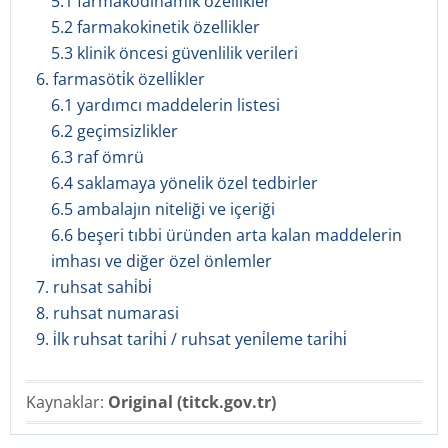
5.1 farmakodinamik özellikler
5.2 farmakokinetik özellikler
5.3 klinik öncesi güvenlilik verileri
6. farmasöti̇k özelli̇kler
6.1 yardımcı maddelerin listesi
6.2 geçimsizlikler
6.3 raf ömrü
6.4 saklamaya yönelik özel tedbirler
6.5 ambalajın niteliği ve içeriği
6.6 beşeri tıbbi üründen arta kalan maddelerin
imhası ve diğer özel önlemler
7. ruhsat sahi̇bi̇
8. ruhsat numarasi
9. i̇lk ruhsat tari̇hi̇ / ruhsat yeni̇leme tari̇hi̇
Kaynaklar:
Original (titck.gov.tr)