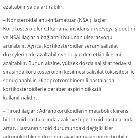
azaltabilir ya da artırabilir.
– Nonsteroidal anti-inflamatuar (NSAİ) ilaçlar:
Kortikosteroidler GI kanama insidansını ve/veya şiddetini
ve NSAİ ilaçlarla bağlantılı bulunan ülserasyonu
artırabilir. Ayrıca, kortikosteroidler serum salisilat
düzeylerini de azaltabilir ve bu yüzden etkinliklerini
azaltabilir. Bunun aksine, yüksek dozda salisilat tedavisi
sırasında kortikosteroidin kesilmesi salisilat toksisitesi ile
sonuçlanabilir. Hipoprotrombinemili hastalarda
kortikosteroidlerle beraber aspirin dikkatli
kullanılmalıdır.
– Tiroid ilaçları: Adrenokortiko­idlerin metabolik klirensi
hipotiroid hastalarında azalır ve hipertiroid hastalarında
artar. Hastanın tiroid durumundaki değişiklikler
adrenokortikoid dozunun ayarlanmasını gerektirebilir.