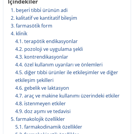
İçindekiler
1. beşeri̇ tibbi̇ ürünün adi
2. kali̇tati̇f ve kanti̇tati̇f bi̇leşi̇m
3. farmasöti̇k form
4. kli̇ni̇k
4.1. terapötik endikasyonlar
4.2. pozoloji ve uygulama şekli
4.3. kontrendikasyonlar
4.4. özel kullanım uyarıları ve önlemleri
4.5. diğer tıbbi ürünler ile etkileşimler ve diğer
etkileşim şekilleri
4.6. gebelik ve laktasyon
4.7. araç ve makine kullanımı üzerindeki etkiler
4.8. i̇stenmeyen etkiler
4.9. doz aşımı ve tedavisi
5. farmakoloji̇k özelli̇kler
5.1. farmakodinamik özellikler