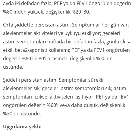
ayda iki defadan fazla; PEF ya da FEV1 öngörülen değerin
%80'inden yüksek, değişkenlik %20–30.
Orta şiddette persistan astım: Semptomlar her gün var;
alevlenmeler aktiviteleri ve uykuyu etkiliyor; geceleri
astım semptomları haftada bir defadan fazla; günlük kısa
etkili beta2-agonisti kullanımı; PEF ya da FEV1 öngörülen
değerin %60 ile 80'i arasında, değişkenlik %30'un
üstünde.
Şiddetli persistan astım: Semptomlar sürekli;
alevlenmeler sık; geceleri astım semptomları sık; astım
semptomları fiziksel aktiviteleri kısıtlıyor; PEF ya da FEV1
öngörülen değerin %60'ı veya daha düşük, değişkenlik
%30'un üstünde.
Uygulama şekli: