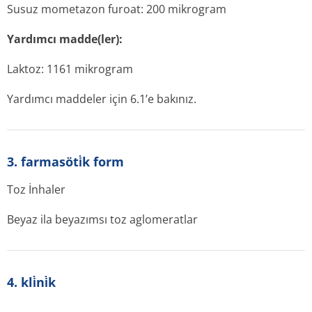
Susuz mometazon furoat: 200 mikrogram
Yardımcı madde(ler):
Laktoz: 1161 mikrogram
Yardımcı maddeler için 6.1’e bakınız.
3. farmasöti̇k form
Toz İnhaler
Beyaz ila beyazımsı toz aglomeratlar
4. kli̇ni̇k