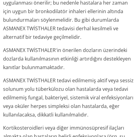
uygulanması önerilir; bu nedenle hastalara her zaman
için uygun bir bronkodilatör inhaleri ellerinin altında
bulundurmaları söylenmelidir. Bu gibi durumlarda
ASMANEX TWİSTHALER tedavisi derhal kesilmeli ve
alternatif bir tedaviye geçilmelidir.
ASMANEX TWİSTHALER'in önerilen dozların üzerindeki
dozlarda kullanılmasının etkinliği artırdığını destekleyen
kanıtlar bulunmamaktadır.
ASMANEX TWİSTHALER tedavi edilmemiş aktif veya sessiz
solunum yolu tüberkülozu olan hastalarda veya tedavi
edilmemiş fungal, bakteriyel, sistemik viral enfeksiyonları
veya oküler herpes simpleksi olan hastalarda, eğer
kullanılacaksa, dikkatli kullanılmalıdır.
Kortikosteroidleri veya diğer immünosüpresif ilaçları
almakta olan hastaların belirli enfeksiyonlara (örn. su