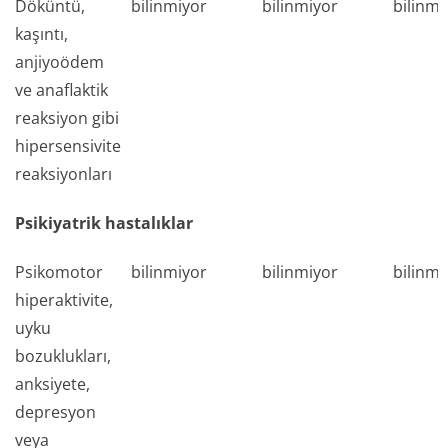
Döküntü,
bilinmiyor
bilinmiyor
bilinmi
kaşıntı,
anjiyoödem
ve anaflaktik
reaksiyon gibi
hipersensivite
reaksiyonları
Psikiyatrik hastalıklar
Psikomotor
bilinmiyor
bilinmiyor
bilinmi
hiperaktivite,
uyku
bozuklukları,
anksiyete,
depresyon
veya