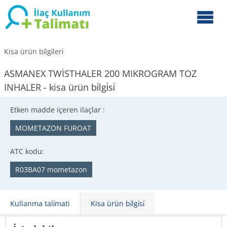
Kisa ürün bi̇lgi̇leri̇
ASMANEX TWİSTHALER 200 MIKROGRAM TOZ
INHALER - kisa ürün bi̇lgi̇si̇
Etken madde içeren ilaçlar :
MOMETAZON FUROAT
ATC kodu:
R03BA07 mometazon
Kullanma tali̇mati
Kisa ürün bi̇lgi̇si̇