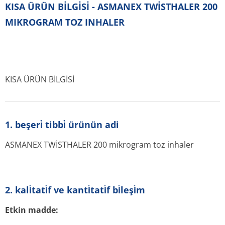
KISA ÜRÜN BİLGİSİ - ASMANEX TWİSTHALER 200
MIKROGRAM TOZ INHALER
KISA ÜRÜN BİLGİSİ
1. beşeri̇ tibbi̇ ürünün adi
ASMANEX TWİSTHALER 200 mikrogram toz inhaler
2. kali̇tati̇f ve kanti̇tati̇f bi̇leşi̇m
Etkin madde: