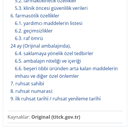
5.2. farmakokinetik özellikler
5.3. klinik öncesi güvenlilik verileri
6. farmasöti̇k özelli̇kler
6.1. yardımcı maddelerin listesi
6.2. geçimsizlikler
6.3. raf ömrü
24 ay (Orijinal ambalajında),
6.4. saklamaya yönelik özel tedbirler
6.5. ambalajın niteliği ve içeriği
6.6. beşeri tıbbi üründen arta kalan maddelerin
imhası ve diğer özel önlemler
7. ruhsat sahi̇bi̇
8. ruhsat numarasi:
9. i̇lk ruhsat tari̇hi̇ / ruhsat yeni̇leme tari̇hi̇
Kaynaklar:
Original (titck.gov.tr)