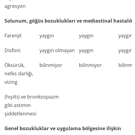
agresyon
Solunum, göğüs bozuklukları ve mediastinal hastalıkl
Farenjit
yaygın
yaygın
yaygın
Disfoni
yaygın olmayan
yaygın
yaygın
Öksürük,
bilinmiyor
bilinmiyor
bilinmi
nefes darlığı,
vizing
(hışıltı) ve bronkospazm
gibi astımın
şiddetlenmesi
Genel bozukluklar ve uygulama bölgesine ilişkin