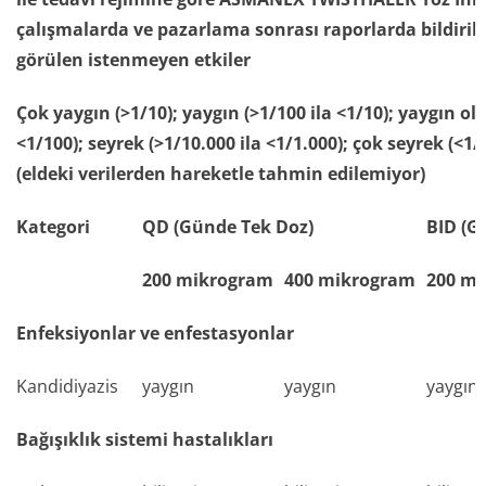
çalışmalarda ve pazarlama sonrası raporlarda bildirilen 
görülen istenmeyen etkiler
Çok yaygın (>1/10); yaygın (>1/100 ila <1/10); yaygın ol
<1/100); seyrek (>1/10.000 ila <1/1.000); çok seyrek (<1/
(eldeki verilerden hareketle tahmin edilemiyor)
Kategori
QD (Günde Tek Doz)
BID (G
200 mikrogram
400 mikrogram
200 m
Enfeksiyonlar ve enfestasyonlar
Kandidiyazis
yaygın
yaygın
yaygın
Bağışıklık sistemi hastalıkları