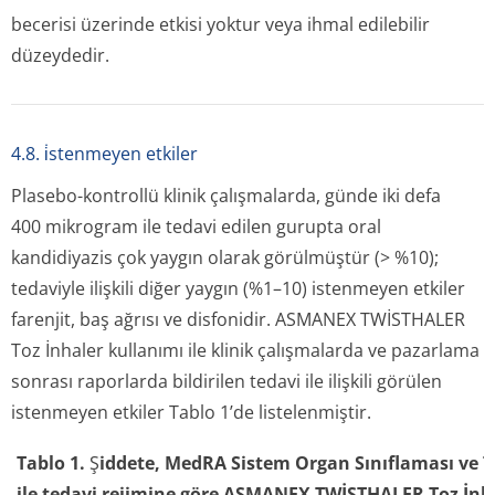
becerisi üzerinde etkisi yoktur veya ihmal edilebilir
düzeydedir.
4.8. i̇stenmeyen etkiler
Plasebo-kontrollü klinik çalışmalarda, günde iki defa
400 mikrogram ile tedavi edilen gurupta oral
kandidiyazis çok yaygın olarak görülmüştür (> %10);
tedaviyle ilişkili diğer yaygın (%1–10) istenmeyen etkiler
farenjit, baş ağrısı ve disfonidir. ASMANEX TWİSTHALER
Toz İnhaler kullanımı ile klinik çalışmalarda ve pazarlama
sonrası raporlarda bildirilen tedavi ile ilişkili görülen
istenmeyen etkiler Tablo 1’de listelenmiştir.
Tablo 1.
Ş
iddete, MedRA Sistem Organ Sınıflaması ve Te
ile tedavi rejimine göre
ASMANEX TWİSTHALER Toz İnhal