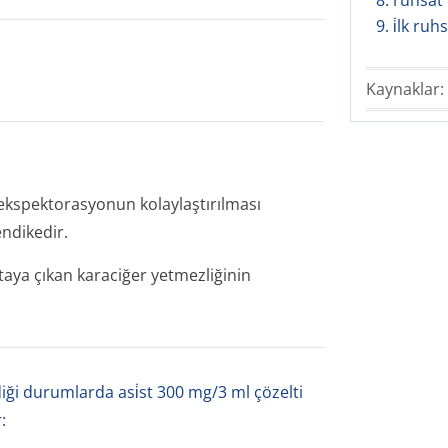
8. ruhsat
9. i̇lk ruh
Kaynaklar:
 ekspektorasyonun kolaylaştırılması
ndikedir.
taya çıkan karaciğer yetmezliğinin
iği durumlarda asi̇st 300 mg/3 ml çözelti
: