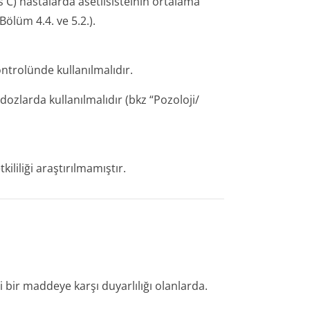
s C) hastalarda asetilsisteinin ortalama
Bölüm 4.4. ve 5.2.).
ontrolünde kullanılmalıdır.
zlarda kullanılmalıdır (bkz “Pozoloji/
kililiği araştırılmamıştır.
 bir maddeye karşı duyarlılığı olanlarda.