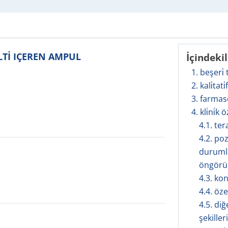
ELTİ IÇEREN AMPUL
İçindeki
1. beşeri̇
2. kali̇tati
3. farmas
4. kli̇ni̇k ö
4.1. te
4.2. po
durumla
öngörül
4.3. ko
4.4. öze
4.5. diğ
şekilleri