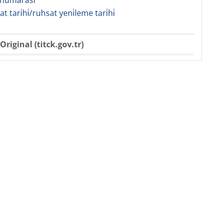
 numarasi
sat tari̇hi̇/ruhsat yeni̇leme tari̇hi̇
Original (titck.gov.tr)