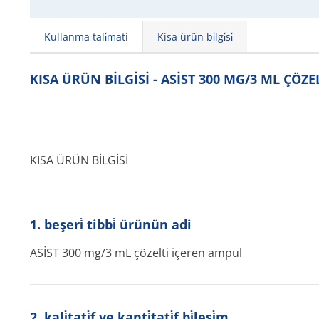
Kullanma tali̇mati
Kisa ürün bi̇lgi̇si̇
KISA ÜRÜN BİLGİSİ - ASİST 300 MG/3 ML ÇÖZ
KISA ÜRÜN BİLGİSİ
1. beşeri̇ tibbi̇ ürünün adi
ASİST 300 mg/3 mL çözelti içeren ampul
2. kali̇tati̇f ve kanti̇tati̇f bi̇leşi̇m