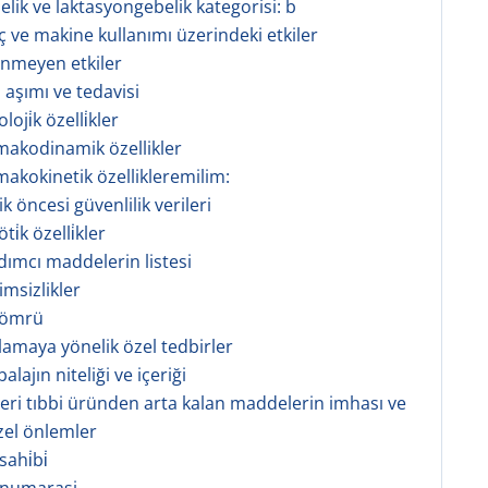
belik ve laktasyongebelik kategorisi: b
aç ve makine kullanımı üzerindeki etkiler
tenmeyen etkiler
 aşımı ve tedavisi
oji̇k özelli̇kler
rmakodinamik özellikler
rmakokinetik özellikleremilim:
nik öncesi güvenlilik verileri
i̇k özelli̇kler
rdımcı maddelerin listesi
imsizlikler
f ömrü
klamaya yönelik özel tedbirler
alajın niteliği ve içeriği
şeri tıbbi üründen arta kalan maddelerin imhası ve
zel önlemler
ahi̇bi̇