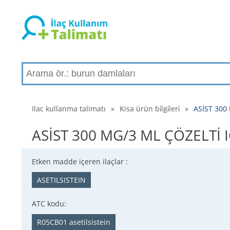
Ilac kullanma talimatı
»
Kisa ürün bi̇lgi̇leri̇
»
ASİST 300 
ASİST 300 MG/3 ML ÇÖZELTİ IÇE
Etken madde içeren ilaçlar :
ASETILSISTEIN
ATC kodu:
R05CB01 asetilsistein