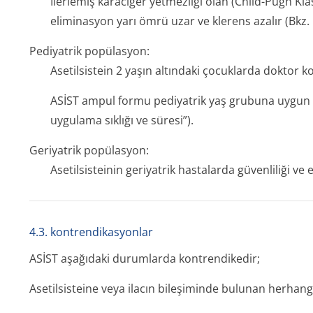
İlerlemiş karaciğer yetmezliği olan (Child-Pugh Kla
eliminasyon yarı ömrü uzar ve klerens azalır (Bkz. 
Pediyatrik popülasyon:
Asetilsistein 2 yaşın altındaki çocuklarda doktor k
ASİST ampul formu pediyatrik yaş grubuna uygun do
uygulama sıklığı ve süresi”).
Geriyatrik popülasyon:
Asetilsisteinin geriyatrik hastalarda güvenliliği ve et
4.3. kontrendikasyonlar
ASİST aşağıdaki durumlarda kontrendikedir;
Asetilsisteine veya ilacın bileşiminde bulunan herhangi