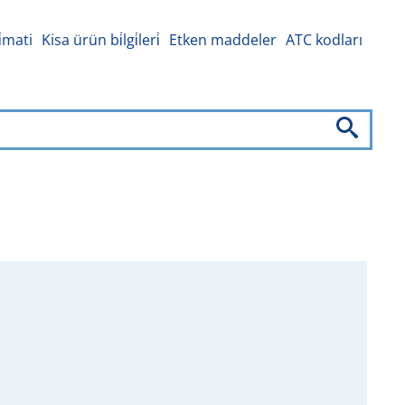
i̇mati
Kisa ürün bi̇lgi̇leri̇
Etken maddeler
ATC kodları