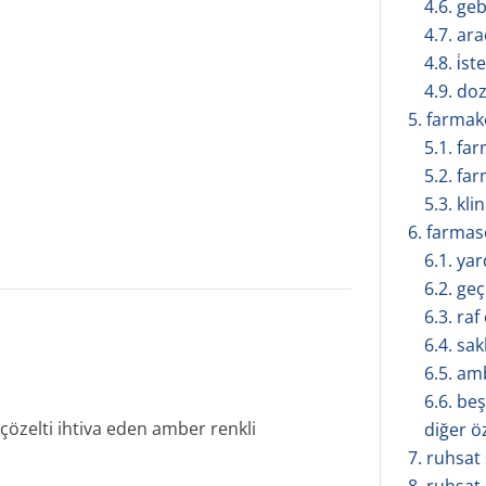
4.6. ge
4.7. ar
4.8. i̇s
4.9. doz
5. farmakol
5.1. fa
5.2. fa
5.3. kli
6. farmasöt
6.1. ya
6.2. geç
6.3. ra
6.4. sa
6.5. amb
6.6. be
çözelti ihtiva eden amber renkli
diğer ö
7. ruhsat s