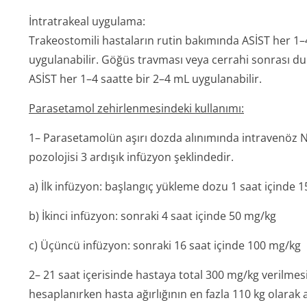
İntratrakeal uygulama:
Trakeostomili hastaların rutin bakımında ASİST her 1–
uygulanabilir. Göğüs travması veya cerrahi sonrası du
ASİST her 1–4 saatte bir 2–4 mL uygulanabilir.
Parasetamol zehirlenmesindeki kullanımı:
1– Parasetamolün aşırı dozda alınımında intravenöz N-
pozolojisi 3 ardışık infüzyon şeklindedir.
a) İlk infüzyon: başlangıç yükleme dozu 1 saat içinde 
b) İkinci infüzyon: sonraki 4 saat içinde 50 mg/kg
c) Üçüncü infüzyon: sonraki 16 saat içinde 100 mg/kg
2– 21 saat içerisinde hastaya total 300 mg/kg verilmes
hesaplanırken hasta ağırlığının en fazla 110 kg olarak 