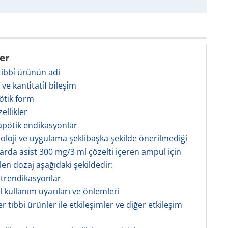
ler
 tibbi̇ ürünün adi
̇f ve kanti̇tati̇f bi̇leşi̇m
öti̇k form
zelli̇kler
rapötik endikasyonlar
zoloji ve uygulama şeklibaşka şekilde önerilmediği
rda asi̇st 300 mg/3 ml çözelti içeren ampul için
en dozaj aşağıdaki şekildedir:
ntrendikasyonlar
l kullanım uyarıları ve önlemleri
er tıbbi ürünler ile etkileşimler ve diğer etkileşim