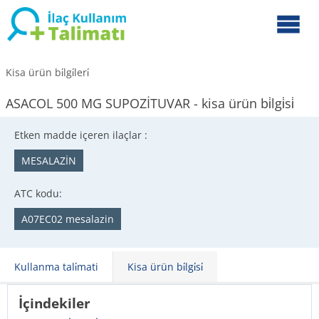
Kisa ürün bi̇lgi̇leri̇
ASACOL 500 MG SUPOZİTUVAR - kisa ürün bi̇lgi̇si̇
Etken madde içeren ilaçlar :
MESALAZİN
ATC kodu:
A07EC02 mesalazin
Kullanma tali̇mati
Kisa ürün bi̇lgi̇si̇
İçindekiler