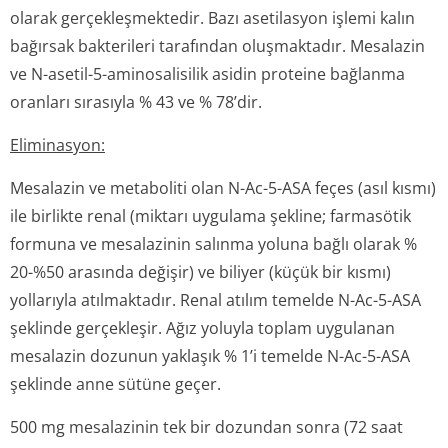
olarak gerçekleşmektedir. Bazı asetilasyon işlemi kalın
bağırsak bakterileri tarafından oluşmaktadır. Mesalazin
ve N-asetil-5-aminosalisilik asidin proteine bağlanma
oranları sırasıyla % 43 ve % 78’dir.
Eliminasyon:
Mesalazin ve metaboliti olan N-Ac-5-ASA feçes (asıl kısmı)
ile birlikte renal (miktarı uygulama şekline; farmasötik
formuna ve mesalazinin salınma yoluna bağlı olarak %
20-%50 arasında değişir) ve biliyer (küçük bir kısmı)
yollarıyla atılmaktadır. Renal atılım temelde N-Ac-5-ASA
şeklinde gerçekleşir. Ağız yoluyla toplam uygulanan
mesalazin dozunun yaklaşık % 1’i temelde N-Ac-5-ASA
şeklinde anne sütüne geçer.
500 mg mesalazinin tek bir dozundan sonra (72 saat