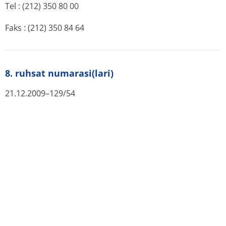
Tel : (212) 350 80 00
Faks : (212) 350 84 64
8. ruhsat numarasi(lari)
21.12.2009–129/54
9. i̇lk ruhsat tari̇hi̇/ruhsat yeni̇leme tari̇hi̇
İlk ruhsat tarihi: 21.12.2009
Ruhsat yenileme tarihi:
Kaynaklar:
Original (titck.gov.tr)