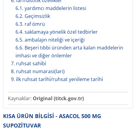
6. farmasöti̇k özelli̇kler
6.1. yardımcı maddelerin listesi
6.2. Geçimsizlik
6.3. raf ömrü
6.4. saklamaya yönelik özel tedbirler
6.5. ambalajın niteliği ve içeriği
6.6. Beşeri tıbbi üründen arta kalan maddelerin
imhası ve diğer önlemler
7. ruhsat sahi̇bi̇
8. ruhsat numarasi(lari)
9. i̇lk ruhsat tari̇hi̇/ruhsat yeni̇leme tari̇hi̇
Kaynaklar:
Original (titck.gov.tr)
KISA ÜRÜN BİLGİSİ - ASACOL 500 MG
SUPOZİTUVAR