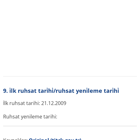
İlaç ATC ağacına dahil edildi:
A Sindirim Sistemi ve Metabolizma İlaçları
A07 ANTİİARHEALLER, BAĞIRSAK
ANTİENFLAMATUAR/ANTİENFEKTİF AJANLAR
A07E BAĞIRSAK ANTİENFLAMATUAR AJANLAR
A07EC Aminosalisilik asit ve benzeri
maddeler
A07EC02 mesalazin