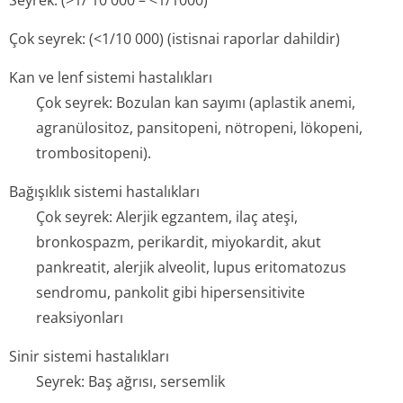
Seyrek: (>1/ 10 000 – <1/1000)
Çok seyrek: (<1/10 000) (istisnai raporlar dahildir)
Kan ve lenf sistemi hastalıkları
Çok seyrek: Bozulan kan sayımı (aplastik anemi,
agranülositoz, pansitopeni, nötropeni, lökopeni,
trombositopeni).
Bağışıklık sistemi hastalıkları
Çok seyrek: Alerjik egzantem, ilaç ateşi,
bronkospazm, perikardit, miyokardit, akut
pankreatit, alerjik alveolit, lupus eritomatozus
sendromu, pankolit gibi hipersensitivite
reaksiyonları
Sinir sistemi hastalıkları
Seyrek: Baş ağrısı, sersemlik