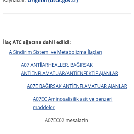
Kullanım tali̇mati
Kisa ürün bi̇lgi̇leri̇
Etken maddeler
ATC kodları
Yasal Uyarı
Çerezler
İletişim
Türkiye ilac-kullanma-talimat.web.tr