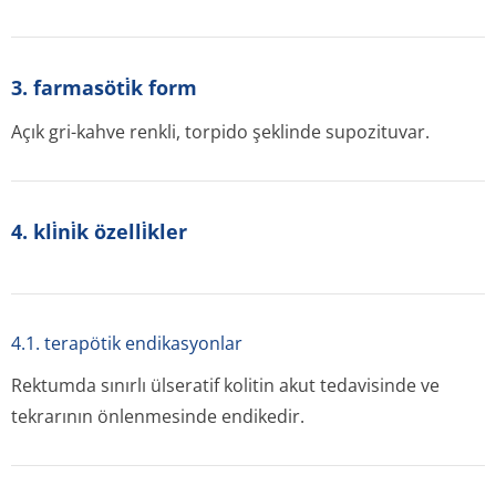
3. farmasöti̇k form
Açık gri-kahve renkli, torpido şeklinde supozituvar.
4. kli̇ni̇k özelli̇kler
4.1. terapötik endikasyonlar
Rektumda sınırlı ülseratif kolitin akut tedavisinde ve
tekrarının önlenmesinde endikedir.