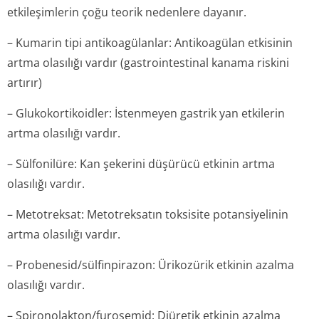
etkileşimlerin çoğu teorik nedenlere dayanır.
– Kumarin tipi antikoagülanlar: Antikoagülan etkisinin
artma olasılığı vardır (gastrointestinal kanama riskini
artırır)
– Glukokortikoidler: İstenmeyen gastrik yan etkilerin
artma olasılığı vardır.
– Sülfonilüre: Kan şekerini düşürücü etkinin artma
olasılığı vardır.
– Metotreksat: Metotreksatın toksisite potansiyelinin
artma olasılığı vardır.
– Probenesid/sülfin­pirazon: Ürikozürik etkinin azalma
olasılığı vardır.
– Spironolakton/fu­rosemid: Diüretik etkinin azalma