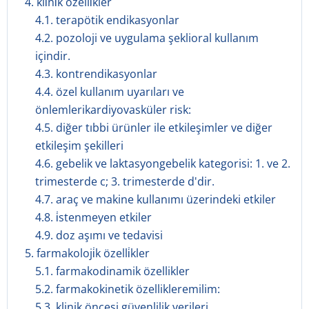
4. kli̇ni̇k özelli̇kler
4.1. terapötik endikasyonlar
4.2. pozoloji ve uygulama şeklioral kullanım
içindir.
4.3. kontrendikasyonlar
4.4. özel kullanım uyarıları ve
önlemlerikardiyovasküler risk:
4.5. diğer tıbbi ürünler ile etkileşimler ve diğer
etkileşim şekilleri
4.6. gebelik ve laktasyongebelik kategorisi: 1. ve 2.
trimesterde c; 3. trimesterde d'dir.
4.7. araç ve makine kullanımı üzerindeki etkiler
4.8. i̇stenmeyen etkiler
4.9. doz aşımı ve tedavisi
5. farmakoloji̇k özelli̇kler
5.1. farmakodinamik özellikler
5.2. farmakokinetik özellikleremilim:
5.3. klinik öncesi güvenlilik verileri