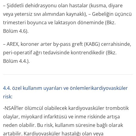
– Şiddetli dehidrasyonu olan hastalar (kusma, diyare
veya yetersiz sıvı alımından kaynaklı), – Gebeliğin üçüncü
trimesteri boyunca ve laktasyon döneminde (Bkz.
Bölüm 4.6).
– AREX, koroner arter by-pass greft (KABG) cerrahisinde,
peri-operatif ağrı tedavisinde kontrendikedir (Bkz.
Bölüm 4.4.).
4.4. özel kullanım uyarıları ve önlemlerikardiyovasküler
risk:
-NSAİİ’ler ölümcül olabilecek kardiyovasküler trombotik
olaylar, miyokard infarktüsü ve inme riskinde artışa
neden olabilir. Bu risk, kullanım süresine bağlı olarak
artabilir. Kardiyovasküler hastalığı olan veya