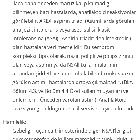
ilaca daha önceden maruz kalıp kalmadığı
bilinmeyen bazı hastalarda, anafilaktoid reaksiyonlar
görülebilir. AREX, aspirin triadı (Astımlılarda görülen
analjezik intolerans veya asetilsalisilik asit
intoleransına (ASAİ) „Aspirin triadı“ denilmektedir.)
olan hastalara verilmemelidir. Bu semptom
kompleksi, tipik olarak, nazal polipli ve polipsiz riniti
olan veya aspirin ya da NSAİİ kullanmalarının
ardından şiddetli ve ölümcül olabilen bronkospazm
görülen astımlı hastalarda ortaya çıkmaktadır, (Bkz.
Bölüm 4.3. ve Bölüm 4.4 Özel kullanım uyarıları ve
önlemleri – Önceden varolan astım). Anafilaktoid
reaksiyon görüldüğünde acil servise başvurulmalıdır.
Hamilelik:
Gebeliğin üçüncü trimesterinde diğer NSAİİ’ler gibi
deksketoprofen de kullanılmamalıdır; çünkü duktus