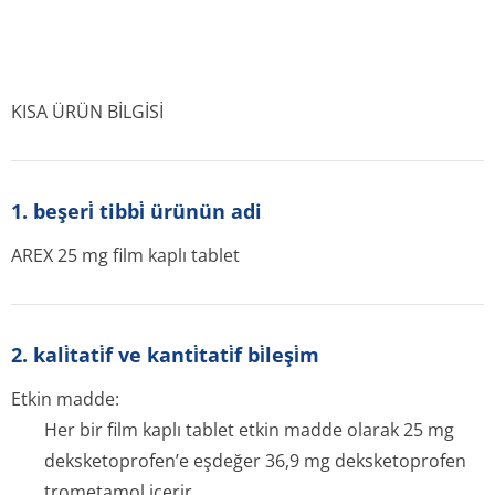
KISA ÜRÜN BİLGİSİ
1. beşeri̇ tibbi̇ ürünün adi
AREX 25 mg film kaplı tablet
2. kali̇tati̇f ve kanti̇tati̇f bi̇leşi̇m
Etkin madde:
Her bir film kaplı tablet etkin madde olarak 25 mg
deksketoprofen’e eşdeğer 36,9 mg deksketoprofen
trometamol içerir.