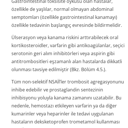
Gastrointestinal toksisite öyküsü olan hastalar,
özellikle de yaşlılar, normal olmayan abdominal
semptomları (özellikle gastrointestinal kanamayı)
özellikle tedavinin başlangıç evresinde bildirmelidir.
Ülserasyon veya kanama riskini arttırabilecek oral
kortikosteroidler, varfarin gibi antikoagülanlar, seçici
serotonin geri alım inhibitörleri veya aspirin gibi
antitrombositleri eşzamanlı alan hastalarda dikkatli
olunması tavsiye edilmiştir (Bkz. Bölüm 4.5.).
Tüm non-selektif NSAİİ’ler trombosit agregasyonunu
inhibe edebilir ve prostaglandin sentezinin
inhibisyonu yoluyla kanama zamanını uzatabilir. Bu
nedenle, hemostazı etkileyen varfarin ya da diğer
kumarinler veya heparinler ile tedavi uygulanan
hastaların deksketoprofen trometamol kullanması