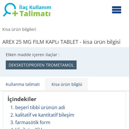
Kisa ürün bi̇lgi̇leri̇
AREX 25 MG FILM KAPLı TABLET - kisa ürün bi̇lgi̇si̇
Etken madde içeren ilaçlar :
DEKSKETOPROFEN TROMETAMOL
Kullanma tali̇mati
Kisa ürün bi̇lgi̇si̇
İçindekiler
1. beşeri̇ tibbi̇ ürünün adi
2. kali̇tati̇f ve kanti̇tati̇f bi̇leşi̇m
3. farmasöti̇k form