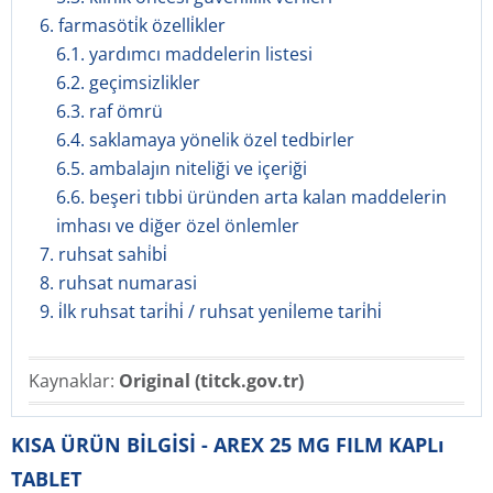
6. farmasöti̇k özelli̇kler
6.1. yardımcı maddelerin listesi
6.2. geçimsizlikler
6.3. raf ömrü
6.4. saklamaya yönelik özel tedbirler
6.5. ambalajın niteliği ve içeriği
6.6. beşeri tıbbi üründen arta kalan maddelerin
imhası ve diğer özel önlemler
7. ruhsat sahi̇bi̇
8. ruhsat numarasi
9. i̇lk ruhsat tari̇hi̇ / ruhsat yeni̇leme tari̇hi̇
Kaynaklar:
Original (titck.gov.tr)
KISA ÜRÜN BİLGİSİ - AREX 25 MG FILM KAPLı
TABLET