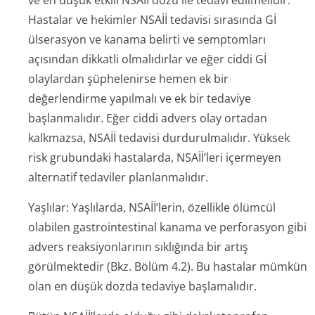
ve en düşük etkili NSAİİ dozu ile tedavi edilmelidir.
Hastalar ve hekimler NSAİİ tedavisi sırasında Gİ
ülserasyon ve kanama belirti ve semptomları
açısından dikkatli olmalıdırlar ve eğer ciddi Gİ
olaylardan şüphelenirse hemen ek bir
değerlendirme yapılmalı ve ek bir tedaviye
başlanmalıdır. Eğer ciddi advers olay ortadan
kalkmazsa, NSAİİ tedavisi durdurulmalıdır. Yüksek
risk grubundaki hastalarda, NSAİİ’leri içermeyen
alternatif tedaviler planlanmalıdır.
Yaşlılar: Yaşlılarda, NSAİİ’lerin, özellikle ölümcül
olabilen gastrointestinal kanama ve perforasyon gibi
advers reaksiyonlarının sıklığında bir artış
görülmektedir (Bkz. Bölüm 4.2). Bu hastalar mümkün
olan en düşük dozda tedaviye başlamalıdır.