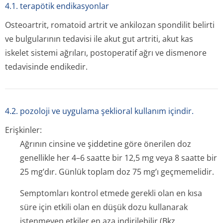
4.1. terapötik endikasyonlar
Osteoartrit, romatoid artrit ve ankilozan spondilit belirti
ve bulgularının tedavisi ile akut gut artriti, akut kas
iskelet sistemi ağrıları, postoperatif ağrı ve dismenore
tedavisinde endikedir.
4.2. pozoloji ve uygulama şeklioral kullanım içindir.
Erişkinler:
Ağrının cinsine ve şiddetine göre önerilen doz
genellikle her 4–6 saatte bir 12,5 mg veya 8 saatte bir
25 mg’dır. Günlük toplam doz 75 mg’ı geçmemelidir.
Semptomları kontrol etmede gerekli olan en kısa
süre için etkili olan en düşük dozu kullanarak
istenmeyen etkiler en aza indirilebilir (Bkz.