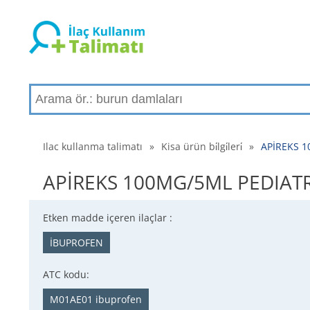
Ilac kullanma talimatı
»
Kisa ürün bi̇lgi̇leri̇
»
APİREKS 10
APİREKS 100MG/5ML PEDIATRIK 
Etken madde içeren ilaçlar :
İBUPROFEN
ATC kodu:
M01AE01 ibuprofen