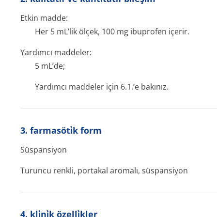
Etkin madde:
Her 5 mL’lik ölçek, 100 mg ibuprofen içerir.
Yardımcı maddeler:
5 mL’de;
Yardımcı maddeler için 6.1.’e bakınız.
3. farmasöti̇k form
Süspansiyon
Turuncu renkli, portakal aromalı, süspansiyon
4. kli̇ni̇k özelli̇kler