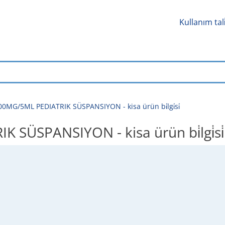
Kullanım tal
0MG/5ML PEDIATRIK SÜSPANSIYON - kisa ürün bi̇lgi̇si̇
SÜSPANSIYON - kisa ürün bi̇lgi̇si̇