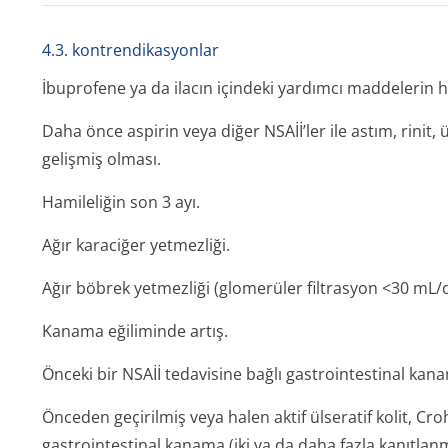
4.3. kontrendikasyonlar
İbuprofene ya da ilacın içindeki yardımcı maddelerin her
Daha önce aspirin veya diğer NSAİİ’ler ile astım, rinit, ü
gelişmiş olması.
Hamileliğin son 3 ayı.
Ağır karaciğer yetmezliği.
Ağır böbrek yetmezliği (glomerüler filtrasyon <30 mL/d
Kanama eğiliminde artış.
Önceki bir NSAİİ tedavisine bağlı gastrointestinal k
Önceden geçirilmiş veya halen aktif ülseratif kolit, Cro
gastrointestinal kanama (iki ya da daha fazla kanıtlan