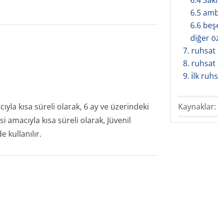
6.4 Sak
6.5 amba
6.6 beş
diğer ö
7. ruhsat s
8. ruhsat
9. i̇lk ruh
yla kısa süreli olarak, 6 ay ve üzerindeki
Kaynaklar:
i amacıyla kısa süreli olarak, Jüvenil
 kullanılır.