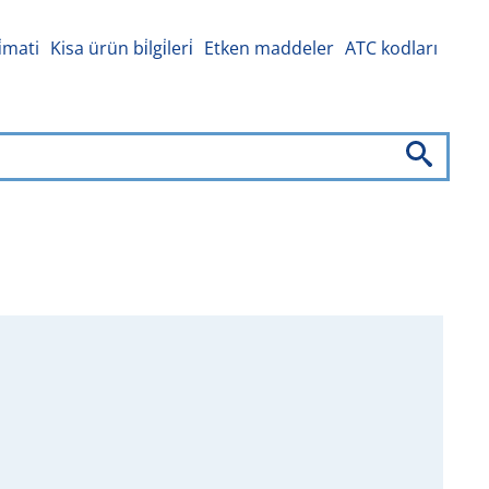
i̇mati
Kisa ürün bi̇lgi̇leri̇
Etken maddeler
ATC kodları