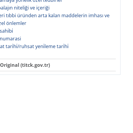
lamaya yönelik özel tedbirler
lajın niteliği ve içeriği
eri tıbbi üründen arta kalan maddelerin imhası ve
zel önlemler
ahi̇bi̇
 numarasi
sat tari̇hi̇/ruhsat yeni̇leme tari̇hi̇
Original (titck.gov.tr)