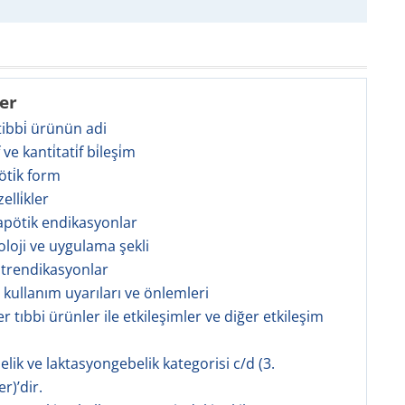
ler
 tibbi̇ ürünün adi
̇f ve kanti̇tati̇f bi̇leşi̇m
öti̇k form
zelli̇kler
rapötik endikasyonlar
oloji ve uygulama şekli
ntrendikasyonlar
l kullanım uyarıları ve önlemleri
er tıbbi ürünler ile etkileşimler ve diğer etkileşim
elik ve laktasyongebelik kategorisi c/d (3.
r)’dir.