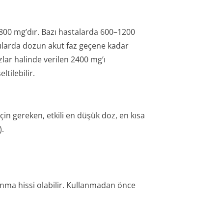
00 mg’dır. Bazı hastalarda 600–1200
gularda dozun akut faz geçene kadar
zlar halinde verilen 2400 mg’ı
tilebilir.
in gereken, etkili en düşük doz, en kısa
).
anma hissi olabilir. Kullanmadan önce