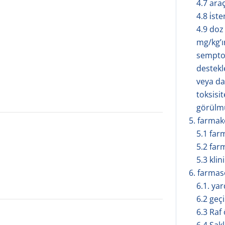
4.7 ara
4.8 i̇s
4.9 doz
mg/kg’ın
semptom
destekl
veya da
toksisit
görülm
5. farmakol
5.1 far
5.2 far
5.3 klin
6. farmasöt
6.1. ya
6.2 geçi
6.3 Raf