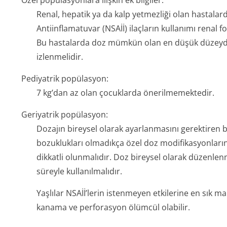
Özel popülasyonlara ilişkin ek bilgiler:
Renal, hepatik ya da kalp yetmezliği olan hastalar
Antiinflamatuvar (NSAİİ) ilaçların kullanımı renal
Bu hastalarda doz mümkün olan en düşük düzeyde 
izlenmelidir.
Pediyatrik popülasyon:
7 kg’dan az olan çocuklarda önerilmemektedir.
Geriyatrik popülasyon:
Dozajın bireysel olarak ayarlanmasını gerektiren 
bozuklukları olmadıkça özel doz modifikasyonların
dikkatli olunmalıdır. Doz bireysel olarak düzenlenm
süreyle kullanılmalıdır.
Yaşlılar NSAİİ’lerin istenmeyen etkilerine en sık ma
kanama ve perforasyon ölümcül olabilir.