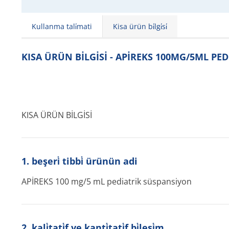
Kullanma tali̇mati
Kisa ürün bi̇lgi̇si̇
KISA ÜRÜN BİLGİSİ - APİREKS 100MG/5ML PE
KISA ÜRÜN BİLGİSİ
1. beşeri̇ tibbi̇ ürünün adi
APİREKS 100 mg/5 mL pediatrik süspansiyon
2. kali̇tati̇f ve kanti̇tati̇f bi̇leşi̇m