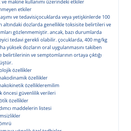
ç ve makine kullanımı üzerindeki etkiler
tenmeyen etkiler
 aşımı ve tedavisiçocuklarda veya yetişkinlerde 100
 altındaki dozlarda genellikle toksisite belirtileri ve
ları gözlenmemiştir. ancak, bazı durumlarda
eyici tedavi gerekli olabilir. çocuklarda, 400 mg/kg
ha yüksek dozların oral uygulanmasını takiben
e belirtilerinin ve semptomlarının ortaya çıktığı
üştür.
oji̇k özelli̇kler
makodinamik özellikler
makokinetik özellikleremilim
ik öncesi güvenlilik verileri
i̇k özelli̇kler
rdımcı maddelerin listesi
msizlikler
 ömrü