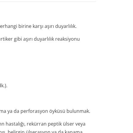
hangi birine karşı aşırı duyarlılık.
rtiker gibi aşırı duyarlılık reaksiyonu
k.).
anama ya da perforasyon öyküsü bulunmak.
hn hastalığı, rekürran peptik ülser veya
mış, belirgin ülserasyon ya da kanama