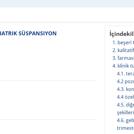
DIATRIK SÜSPANSIYON
İçindeki
1. beşeri̇
2. kali̇tati
3. farmas
4. kli̇ni̇k ö
4.1. te
4.2 poz
4.3. ko
4.4 öze
4.5. diğ
şekilleri
4.6. geb
trimeste