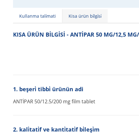
Kullanma tali̇mati
Kisa ürün bi̇lgi̇si̇
KISA ÜRÜN BİLGİSİ - ANTİPAR 50 MG/12,5 MG
1. beşeri̇ tibbi̇ ürünün adi
ANTİPAR 50/12.5/200 mg film tablet
2. kali̇tati̇f ve kanti̇tati̇f bi̇leşi̇m