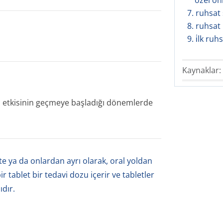
özel ön
7. ruhsat s
8. ruhsat
9. i̇lk ruh
Kaynaklar:
 etkisinin geçmeye başladığı dönemlerde
kte ya da onlardan ayrı olarak, oral yoldan
ir tablet bir tedavi dozu içerir ve tabletler
dır.