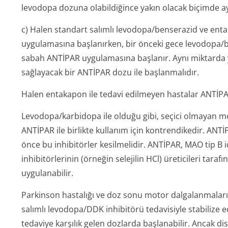
levodopa dozuna olabildiğince yakın olacak biçimde a
c) Halen standart salımlı levodopa/benserazid ve enta
uygulamasına başlanırken, bir önceki gece levodopa/b
sabah ANTİPAR uygulamasına başlanır. Aynı miktarda 
sağlayacak bir ANTİPAR dozu ile başlanmalıdır.
Halen entakapon ile tedavi edilmeyen hastalar ANTİPAR
Levodopa/karbidopa ile olduğu gibi, seçici olmayan m
ANTİPAR ile birlikte kullanım için kontrendikedir. ANT
önce bu inhibitörler kesilmelidir. ANTİPAR, MAO tip B i
inhibitörlerinin (örneğin selejilin HCl) üreticileri tara
uygulanabilir.
Parkinson hastalığı ve doz sonu motor dalgalanmalar
salımlı levodopa/DDK inhibitörü tedavisiyle stabilize
tedaviye karşılık gelen dozlarda başlanabilir. Ancak d