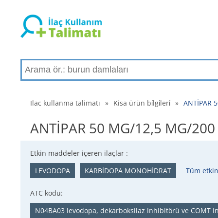
Ilac kullanma talimatı
»
Kisa ürün bi̇lgi̇leri̇
»
ANTİPAR 50
ANTİPAR 50 MG/12,5 MG/200 MG 
Etkin maddeler içeren ilaçlar :
LEVODOPA
KARBİDOPA MONOHİDRAT
Tüm etkin
ATC kodu:
N04BA03 levodopa, dekarboksilaz inhibitörü ve COMT in