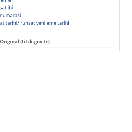
lemler
ahi̇bi̇
 numarasi
sat tari̇hi̇/ ruhsat yeni̇leme tari̇hi̇
Original (titck.gov.tr)