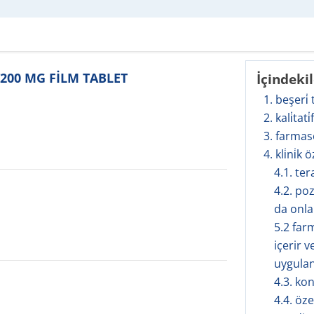
/200 MG FİLM TABLET
İçindeki
1. beşeri̇
2. kali̇tati
3. farmas
4. kli̇ni̇k ö
4.1. te
4.2. poz
da onla
5.2 farm
içerir 
uygulan
4.3. ko
4.4. öze