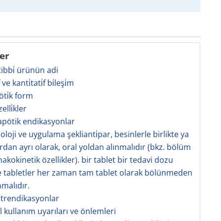
ler
 tibbi̇ ürünün adi
̇f ve kanti̇tati̇f bi̇leşi̇m
öti̇k form
zelli̇kler
rapötik endikasyonlar
oloji ve uygulama şeklianti̇par, besinlerle birlikte ya
rdan ayrı olarak, oral yoldan alınmalıdır (bkz. bölüm
akokinetik özellikler). bir tablet bir tedavi dozu
ve tabletler her zaman tam tablet olarak bölünmeden
malıdır.
ntrendikasyonlar
l kullanım uyarıları ve önlemleri