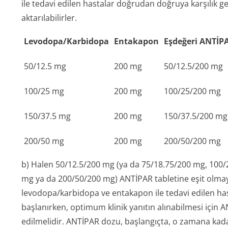
ile tedavi edilen hastalar doğrudan doğruya karşılık 
aktarılabilirler.
Levodopa/Karbi­dopa
Entakapon
Eşdeğeri ANTİP
50/12.5 mg
200 mg
50/12.5/200 mg
100/25 mg
200 mg
100/25/200 mg
150/37.5 mg
200 mg
150/37.5/200 mg
200/50 mg
200 mg
200/50/200 mg
b) Halen 50/12.5/200 mg (ya da 75/18.75/200 mg, 100
mg ya da 200/50/200 mg) ANTİPAR tabletine eşit olmay
levodopa/karbidopa ve entakapon ile tedavi edilen h
başlanırken, optimum klinik yanıtın alınabilmesi için A
edilmelidir. ANTİPAR dozu, başlangıçta, o zamana kad