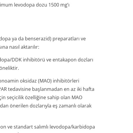
simum levodopa dozu 1500 mg’ı
dopa ya da benserazid) preparatları ve
a nasıl aktarılır:
vodopa/DDK inhibitörü ve entakapon dozları
neliktir.
onoamin oksidaz (MAO) inhibitörleri
İPAR tedavisine başlanmadan en az iki hafta
çin seçicilik özelliğine sahip olan MAO
fından önerilen dozlarıyla eş zamanlı olarak
on ve standart salımlı levodopa/karbidopa