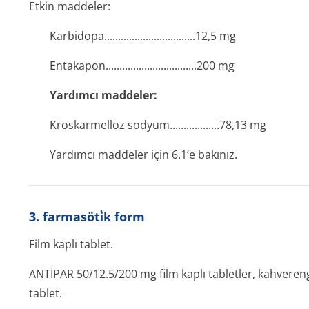
Etkin maddeler:
Karbidopa....­.............­.............­...12,5 mg
Entakapon....­.............­.............­...200 mg
Yardımcı maddeler:
Kroskarmelloz sodyum.......­...........78,13 mg
Yardımcı maddeler için 6.1’e bakınız.
3. farmasöti̇k form
Film kaplı tablet.
ANTİPAR 50/12.5/200 mg film kaplı tabletler, kahverengi
tablet.