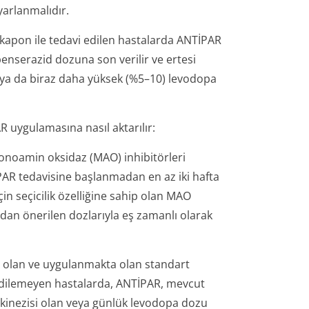
yarlanmalıdır.
kapon ile tedavi edilen hastalarda ANTİPAR
enserazid dozuna son verilir ve ertesi
ya da biraz daha yüksek (%5–10) levodopa
 uygulamasına nasıl aktarılır:
onoamin oksidaz (MAO) inhibitörleri
İPAR tedavisine başlanmadan en az iki hafta
çin seçicilik özelliğine sahip olan MAO
fından önerilen dozlarıyla eş zamanlı olarak
ı olan ve uygulanmakta olan standart
 edilemeyen hastalarda, ANTİPAR, mevcut
iskinezisi olan veya günlük levodopa dozu