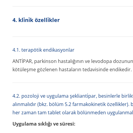
4. kli̇ni̇k özelli̇kler
4.1. terapötik endikasyonlar
ANTİPAR, parkinson hastalığının ve levodopa dozunun
kötüleşme gözlenen hastaların tedavisinde endikedir.
4.2. pozoloji ve uygulama şeklianti̇par, besinlerle birli
alınmalıdır (bkz. bölüm 5.2 farmakokinetik özellikler). b
her zaman tam tablet olarak bölünmeden uygulanmalı
Uygulama sıklığı ve süresi: