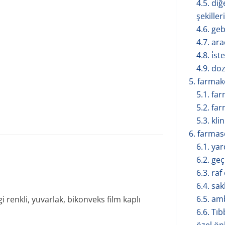
4.5. diğ
şekilleri
4.6. geb
4.7. ar
4.8. i̇s
4.9. doz
5. farmakol
5.1. fa
5.2. fa
5.3. kli
6. farmasöt
6.1. ya
6.2. geç
6.3. ra
6.4. sa
6.5. amb
 renkli, yuvarlak, bikonveks film kaplı
6.6. Tı