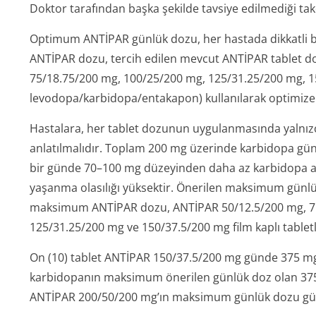
Doktor tarafından başka şekilde tavsiye edilmediği tak
Optimum ANTİPAR günlük dozu, her hastada dikkatli bir
ANTİPAR dozu, tercih edilen mevcut ANTİPAR tablet do
75/18.75/200 mg, 100/25/200 mg, 125/31.25/200 mg, 
levodopa/karbi­dopa/entakapon) kullanılarak optimize 
Hastalara, her tablet dozunun uygulanmasında yalnızca
anlatılmalıdır. Toplam 200 mg üzerinde karbidopa günlü
bir günde 70–100 mg düzeyinden daha az karbidopa a
yaşanma olasılığı yüksektir. Önerilen maksimum gü
maksimum ANTİPAR dozu, ANTİPAR 50/12.5/200 mg, 75
125/31.25/200 mg ve 150/37.5/200 mg film kaplı tabletle
On (10) tablet ANTİPAR 150/37.5/200 mg günde 375 mg
karbidopanın maksimum önerilen günlük doz olan 375 
ANTİPAR 200/50/200 mg’ın maksimum günlük dozu günd