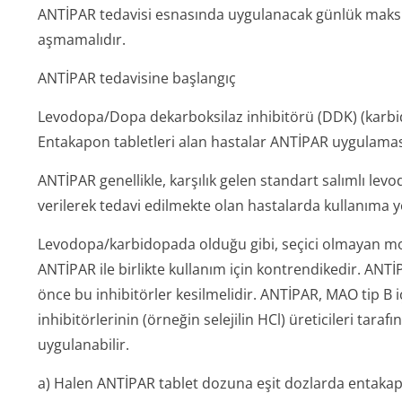
ANTİPAR tedavisi esnasında uygulanacak günlük mak
aşmamalıdır.
ANTİPAR tedavisine başlangıç
Levodopa/Dopa dekarboksilaz inhibitörü (DDK) (karbi
Entakapon tabletleri alan hastalar ANTİPAR uygulamasın
ANTİPAR genellikle, karşılık gelen standart salımlı le
verilerek tedavi edilmekte olan hastalarda kullanıma yö
Levodopa/karbi­dopada olduğu gibi, seçici olmayan m
ANTİPAR ile birlikte kullanım için kontrendikedir. ANT
önce bu inhibitörler kesilmelidir. ANTİPAR, MAO tip B i
inhibitörlerinin (örneğin selejilin HCl) üreticileri tara
uygulanabilir.
a) Halen ANTİPAR tablet dozuna eşit dozlarda entakap