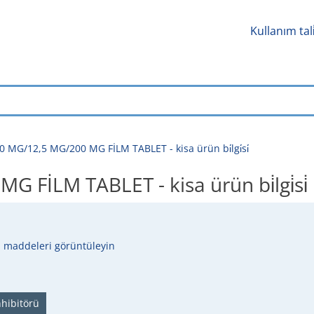
Kullanım tal
 MG/12,5 MG/200 MG FİLM TABLET - kisa ürün bi̇lgi̇si̇
FİLM TABLET - kisa ürün bi̇lgi̇si̇
 maddeleri görüntüleyin
hibitörü