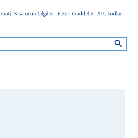
i̇mati
Kisa ürün bi̇lgi̇leri̇
Etken maddeler
ATC kodları