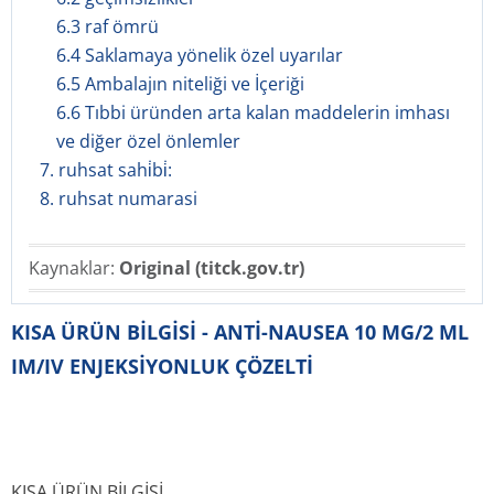
6.3 raf ömrü
6.4 Saklamaya yönelik özel uyarılar
6.5 Ambalajın niteliği ve İçeriği
6.6 Tıbbi üründen arta kalan maddelerin imhası
ve diğer özel önlemler
7. ruhsat sahi̇bi̇:
8. ruhsat numarasi
Kaynaklar:
Original (titck.gov.tr)
KISA ÜRÜN BİLGİSİ - ANTİ-NAUSEA 10 MG/2 ML
IM/IV ENJEKSİYONLUK ÇÖZELTİ
KISA ÜRÜN BİLGİSİ