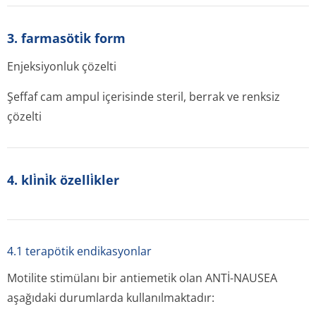
3. farmasöti̇k form
Enjeksiyonluk çözelti
Şeffaf cam ampul içerisinde steril, berrak ve renksiz
çözelti
4. kli̇ni̇k özelli̇kler
4.1 terapötik endikasyonlar
Motilite stimülanı bir antiemetik olan ANTİ-NAUSEA
aşağıdaki durumlarda kullanılmaktadır: