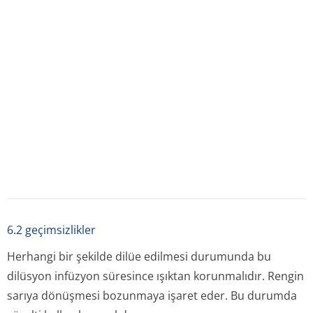
6.3 raf ömrü
60 aydır.
6.4 Saklamaya yönelik özel uyarılar
25°C'nin altındaki oda sıcaklığında, ışıktan koruyarak
saklayınız.
Bu ürün ve/veya ambalajı herhangi bir bozukluk
içeriyorsa kullanılmamalıdır.
6.5 Ambalajın niteliği ve İçeriği