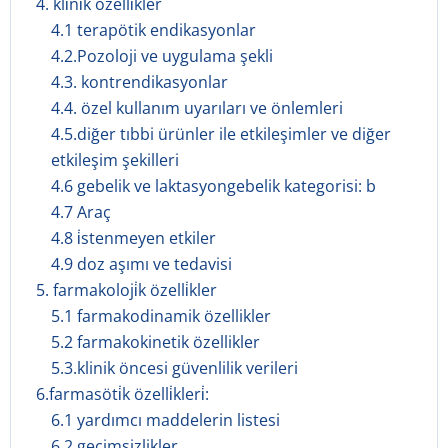
4. kli̇ni̇k özelli̇kler
4.1 terapötik endikasyonlar
4.2.Pozoloji ve uygulama şekli
4.3. kontrendikasyonlar
4.4. özel kullanım uyarıları ve önlemleri
4.5.diğer tıbbi ürünler ile etkileşimler ve diğer
etkileşim şekilleri
4.6 gebelik ve laktasyongebelik kategorisi: b
4.7 Araç
4.8 i̇stenmeyen etkiler
4.9 doz aşımı ve tedavisi
5. farmakoloji̇k özelli̇kler
5.1 farmakodinamik özellikler
5.2 farmakokinetik özellikler
5.3.klinik öncesi güvenlilik verileri
6.farmasöti̇k özelli̇kleri̇:
6.1 yardımcı maddelerin listesi
6.2 geçimsizlikler