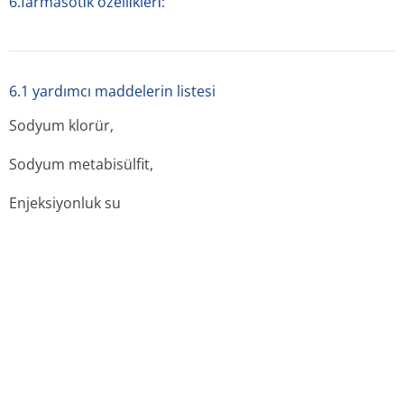
6.farmasöti̇k özelli̇kleri̇:
6.1 yardımcı maddelerin listesi
Sodyum klorür,
Sodyum metabisülfit,
Enjeksiyonluk su
6.2 geçimsizlikler
Herhangi bir şekilde dilüe edilmesi durumunda bu
dilüsyon infüzyon süresince ışıktan korunmalıdır. Rengin
sarıya dönüşmesi bozunmaya işaret eder. Bu durumda
çözelti kullanılmamalıdır.