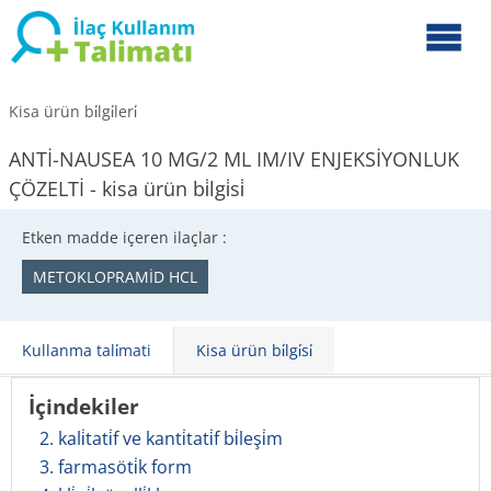
Kisa ürün bi̇lgi̇leri̇
ANTİ-NAUSEA 10 MG/2 ML IM/IV ENJEKSİYONLUK
ÇÖZELTİ - kisa ürün bi̇lgi̇si̇
Etken madde içeren ilaçlar :
METOKLOPRAMİD HCL
Kullanma tali̇mati
Kisa ürün bi̇lgi̇si̇
İçindekiler
2. kali̇tati̇f ve kanti̇tati̇f bi̇leşi̇m
3. farmasöti̇k form