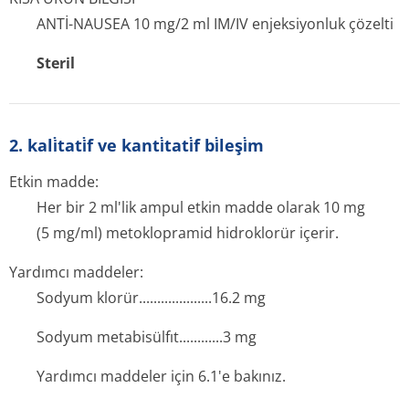
ANTİ-NAUSEA 10 mg/2 ml IM/IV enjeksiyonluk çözelti
Steril
2. kali̇tati̇f ve kanti̇tati̇f bi̇leşi̇m
Etkin madde:
Her bir 2 ml'lik ampul etkin madde olarak 10 mg
(5 mg/ml) metoklopramid hidroklorür içerir.
Yardımcı maddeler:
Sodyum klorür.......­.............16­.2 mg
Sodyum metabisülfıt.­...........3 mg
Yardımcı maddeler için 6.1'e bakınız.