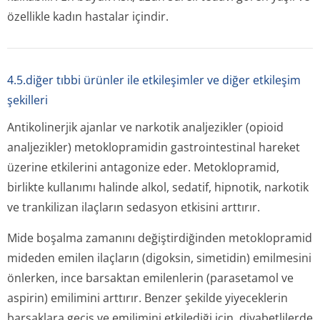
özellikle kadın hastalar içindir.
4.5.diğer tıbbi ürünler ile etkileşimler ve diğer etkileşim
şekilleri
Antikolinerjik ajanlar ve narkotik analjezikler (opioid
analjezikler) metoklopramidin gastrointestinal hareket
üzerine etkilerini antagonize eder. Metoklopramid,
birlikte kullanımı halinde alkol, sedatif, hipnotik, narkotik
ve trankilizan ilaçların sedasyon etkisini arttırır.
Mide boşalma zamanını değiştirdiğinden metoklopramid
mideden emilen ilaçların (digoksin, simetidin) emilmesini
önlerken, ince barsaktan emilenlerin (parasetamol ve
aspirin) emilimini arttırır. Benzer şekilde yiyeceklerin
barsaklara geçiş ve emilimini etkilediği için, diyabetlilerde