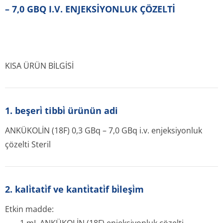
– 7,0 GBQ I.V. ENJEKSİYONLUK ÇÖZELTİ
KISA ÜRÜN BİLGİSİ
1. beşeri̇ tibbi̇ ürünün adi
ANKÜKOLİN (18F) 0,3 GBq – 7,0 GBq i.v. enjeksiyonluk
çözelti Steril
2. kali̇tati̇f ve kanti̇tati̇f bi̇leşi̇m
Etkin madde: