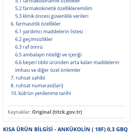
5.1 farmakodinamik özellikler
5.2 farmakokinetik özellikleremilim
5.3 klinik öncesi güvenlilik verileri
6. farmasöti̇k özelli̇kler
6.1 yardımcı maddelerin listesi
6.2 geçimsizlikler
6.3 raf ömrü
6.5 ambalajın niteliği ve içeriği
6.6 beşeri tıbbi üründen arta kalan maddelerin
imhası ve diğer özel önlemler
7. ruhsat sahi̇bi̇
8. ruhsat numarasi(lari)
10. küb’ün yeni̇lenme tari̇hi̇
Kaynaklar:
Original (titck.gov.tr)
KISA ÜRÜN BİLGİSİ - ANKÜKOLİN ( 18F) 0,3 GBQ