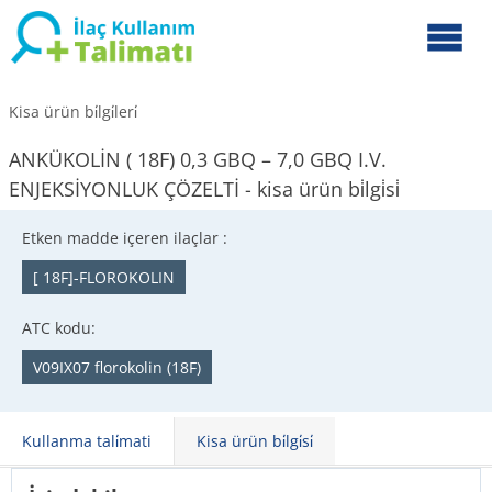
Kisa ürün bi̇lgi̇leri̇
ANKÜKOLİN ( 18F) 0,3 GBQ – 7,0 GBQ I.V.
ENJEKSİYONLUK ÇÖZELTİ - kisa ürün bi̇lgi̇si̇
Etken madde içeren ilaçlar :
[ 18F]-FLOROKOLIN
ATC kodu:
V09IX07 florokolin (18F)
Kullanma tali̇mati
Kisa ürün bi̇lgi̇si̇