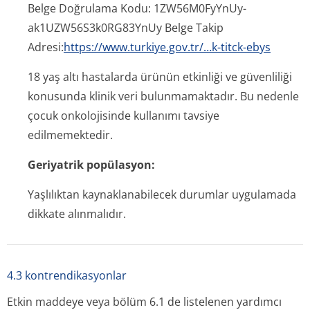
Belge Doğrulama Kodu: 1ZW56M0FyYnUy­
ak1UZW56S3k0RG83Y­nUy Belge Takip
Adresi:
https://www.turkiye.gov.tr/…k-titck-ebys
18 yaş altı hastalarda ürünün etkinliği ve güvenliliği
konusunda klinik veri bulunmamaktadır. Bu nedenle
çocuk onkolojisinde kullanımı tavsiye
edilmemektedir.
Geriyatrik popülasyon:
Yaşlılıktan kaynaklanabilecek durumlar uygulamada
dikkate alınmalıdır.
4.3 kontrendikasyonlar
Etkin maddeye veya bölüm 6.1 de listelenen yardımcı