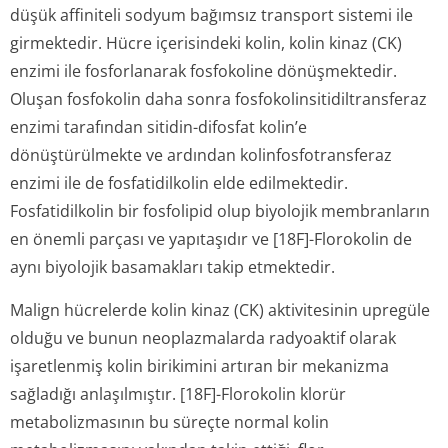
düşük affiniteli sodyum bağımsız transport sistemi ile
girmektedir. Hücre içerisindeki kolin, kolin kinaz (CK)
enzimi ile fosforlanarak fosfokoline dönüşmektedir.
Oluşan fosfokolin daha sonra fosfokolinsiti­diltransferaz
enzimi tarafından sitidin-difosfat kolin’e
dönüştürülmekte ve ardından kolinfosfotran­sferaz
enzimi ile de fosfatidilkolin elde edilmektedir.
Fosfatidilkolin bir fosfolipid olup biyolojik membranların
en önemli parçası ve yapıtaşıdır ve [18F]-Florokolin de
aynı biyolojik basamakları takip etmektedir.
Malign hücrelerde kolin kinaz (CK) aktivitesinin upregüle
olduğu ve bunun neoplazmalarda radyoaktif olarak
işaretlenmiş kolin birikimini artıran bir mekanizma
sağladığı anlaşılmıştır. [18F]-Florokolin klorür
metabolizmasının bu süreçte normal kolin