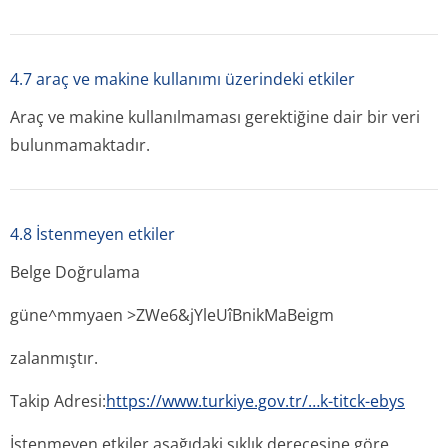
4.7 araç ve makine kullanımı üzerindeki etkiler
Araç ve makine kullanılmaması gerektiğine dair bir veri
bulunmamaktadır.
4.8 İstenmeyen etkiler
Belge Doğrulama
güne^mmyaen >ZWe6&jYleUîBnik­MaBeigm
zalanmıştır.
Takip Adresi:
https://www.turkiye.gov.tr/…k-titck-ebys
İstenmeyen etkiler aşağıdaki sıklık derecesine göre