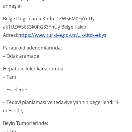
anmişiır-
Belge Doğrulama Kodu: 1ZW56M0FyYnUy­
ak1UZW56S3k0RG83Y­nUy Belge Takip
Adresi:
https://www.turkiye.gov.tr/…k-titck-ebys
Paratiroid adenomlarında:
– Odak aramada
Hepatosellüler karsinomda:
– Tanı
– Evreleme
– Tedavi planlaması ve tedaviye yanıtın değerlendiril­
mesinde,
Beyin Tümörlerinde:
– Tanı