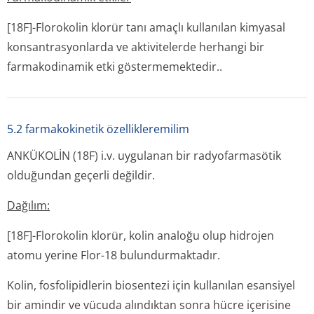
[18F]-Florokolin klorür tanı amaçlı kullanılan kimyasal
konsantrasyonlarda ve aktivitelerde herhangi bir
farmakodinamik etki göstermemektedir..
5.2 farmakokinetik özellikleremilim
ANKÜKOLİN (18F) i.v. uygulanan bir radyofarmasötik
olduğundan geçerli değildir.
Dağılım:
[18F]-Florokolin klorür, kolin analoğu olup hidrojen
atomu yerine Flor-18 bulundurmak­tadır.
Kolin, fosfolipidlerin biosentezi için kullanılan esansiyel
bir amindir ve vücuda alındıktan sonra hücre içerisine