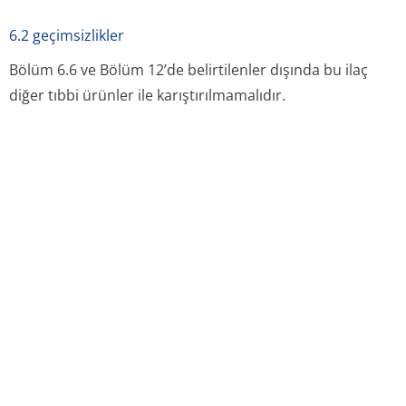
6.5 ambalajın niteliği ve içeriği
İç ambalaj: Alüminyum kapakla kapatılmış, kauçuk tıpalı,
13 mL renksiz Tip I cam flakon
Dış ambalaj: Kurşun zırh
Ambalaj içeriği: Her bir flakon kalibrasyon saatinde
0,3 GBq – 7,0 GBq aralığında aktiviteye eşdeğer 0,1 mL –
2,5 mL arasında değişen hacimde çözelti içermektedir.