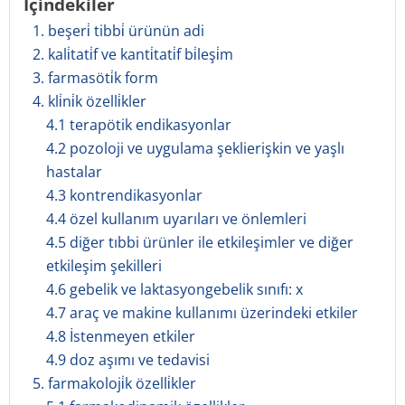
İçindekiler
1. beşeri̇ tibbi̇ ürünün adi
2. kali̇tati̇f ve kanti̇tati̇f bi̇leşi̇m
3. farmasöti̇k form
4. kli̇ni̇k özelli̇kler
4.1 terapötik endikasyonlar
4.2 pozoloji ve uygulama şeklierişkin ve yaşlı
hastalar
4.3 kontrendikasyonlar
4.4 özel kullanım uyarıları ve önlemleri
4.5 diğer tıbbi ürünler ile etkileşimler ve diğer
etkileşim şekilleri
4.6 gebelik ve laktasyongebelik sınıfı: x
4.7 araç ve makine kullanımı üzerindeki etkiler
4.8 İstenmeyen etkiler
4.9 doz aşımı ve tedavisi
5. farmakoloji̇k özelli̇kler