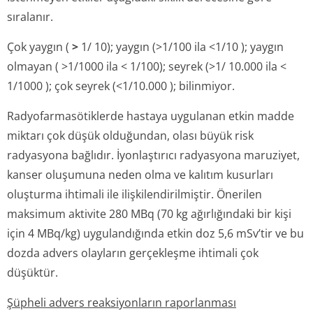
sıralanır.
Çok yaygın (
>
1/ 10); yaygın (>1/100 ila <1/10 ); yaygın
olmayan ( >1/1000 ila < 1/100); seyrek (>1/ 10.000 ila <
1/1000 ); çok seyrek (<1/10.000 ); bilinmiyor.
Radyofarmasöti­klerde hastaya uygulanan etkin madde
miktarı çok düşük olduğundan, olası büyük risk
radyasyona bağlıdır. İyonlaştırıcı radyasyona maruziyet,
kanser oluşumuna neden olma ve kalıtım kusurları
oluşturma ihtimali ile ilişkilendiril­miştir. Önerilen
maksimum aktivite 280 MBq (70 kg ağırlığındaki bir kişi
için 4 MBq/kg) uygulandığında etkin doz 5,6 mSv’tir ve bu
dozda advers olayların gerçekleşme ihtimali çok
düşüktür.
Şüpheli advers reaksiyonların raporlanması