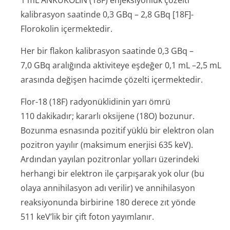
1 mL ANKÜKOLİN (18F) enjeksiyonluk çözelti
kalibrasyon saatinde 0,3 GBq – 2,8 GBq [18F]-
Florokolin içermektedir.
Her bir flakon kalibrasyon saatinde 0,3 GBq –
7,0 GBq aralığında aktiviteye eşdeğer 0,1 mL –2,5 mL
arasında değişen hacimde çözelti içermektedir.
Flor-18 (18F) radyonüklidinin yarı ömrü
110 dakikadır; kararlı oksijene (18O) bozunur.
Bozunma esnasında pozitif yüklü bir elektron olan
pozitron yayılır (maksimum enerjisi 635 keV).
Ardından yayılan pozitronlar yolları üzerindeki
herhangi bir elektron ile çarpışarak yok olur (bu
olaya annihilasyon adı verilir) ve annihilasyon
reaksiyonunda birbirine 180 derece zıt yönde
511 keV’lik bir çift foton yayımlanır.