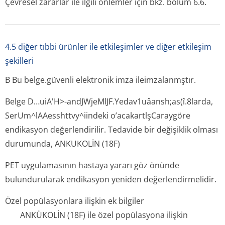
Çevresel zararlar ile ilgili önlemler için bkz. bölüm 6.6.
4.5 diğer tıbbi ürünler ile etkileşimler ve diğer etkileşim
şekilleri
B
Bu belge.güvenli elektronik imza ileimzalanmştır.
Belge D…uiA'H>-andJWjeMlJF.Y­edav1uâansh;as(î­.8larda,
SerUm^lAAesshttvy^i­indeki o’acakartlşCa­raygöre
endikasyon değerlendirilir. Tedavide bir değişiklik olması
durumunda, ANKUKOLİN (18F)
PET uygulamasının hastaya yararı göz önünde
bulundurularak endikasyon yeniden değerlendirmelidir.
Özel popülasyonlara ilişkin ek bilgiler
ANKÜKOLİN (18F) ile özel popülasyona ilişkin