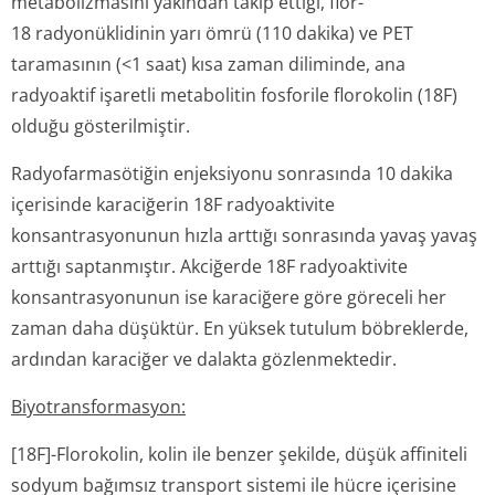
metabolizmasını yakından takip ettiği, flor-
18 radyonüklidinin yarı ömrü (110 dakika) ve PET
taramasının (<1 saat) kısa zaman diliminde, ana
radyoaktif işaretli metabolitin fosforile florokolin (18F)
olduğu gösterilmiştir.
Radyofarmasötiğin enjeksiyonu sonrasında 10 dakika
içerisinde karaciğerin 18F radyoaktivite
konsantrasyonunun hızla arttığı sonrasında yavaş yavaş
arttığı saptanmıştır. Akciğerde 18F radyoaktivite
konsantrasyonunun ise karaciğere göre göreceli her
zaman daha düşüktür. En yüksek tutulum böbreklerde,
ardından karaciğer ve dalakta gözlenmektedir.
Biyotransforma­syon:
[18F]-Florokolin, kolin ile benzer şekilde, düşük affiniteli
sodyum bağımsız transport sistemi ile hücre içerisine