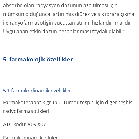
absorbe olan radyasyon dozunun azaltılması için,
mümkün olduğunca, artırılmış diürez ve sık idrara çıkma
ile radyofarmasötiğin vücuttan atılımı hızlandırılmalıdır.
Uygulanan etkin dozun hesaplanması faydalı olabilir.
5. farmakoloji̇k özelli̇kler
5.1 farmakodinamik özellikler
Farmakoterapötik grubu: Tümör tespiti için diğer teşhis
radyofarmasötikleri
ATC kodu: V09IX07
Farmakodinamik etkiler