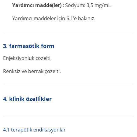
Yardımcı madde(ler)
: Sodyum: 3,5 mg/mL
Yardımcı maddeler için 6.1’e bakınız.
3. farmasöti̇k form
Enjeksiyonluk çözelti.
Renksiz ve berrak çözelti.
4. kli̇ni̇k özelli̇kler
4.1 terapötik endikasyonlar