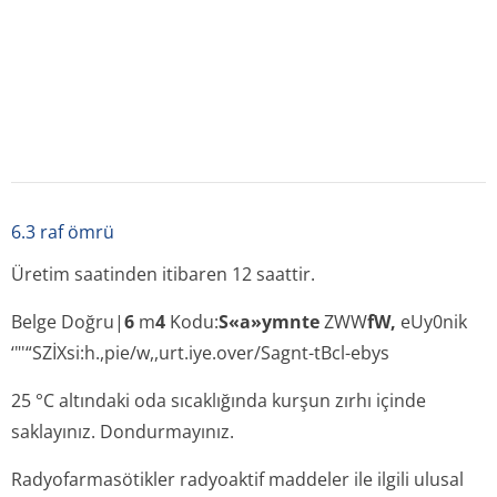
6.6 beşeri tıbbi üründen arta kalan maddelerin imhası ve
diğer özel önlemler