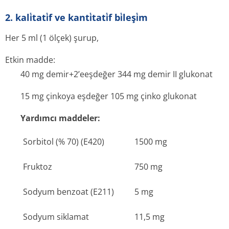
2. kali̇tati̇f ve kanti̇tati̇f bi̇leşi̇m
Her 5 ml (1 ölçek) şurup,
Etkin madde:
40 mg demir+2’eeşdeğer 344 mg demir II glukonat
15 mg çinkoya eşdeğer 105 mg çinko glukonat
Yardımcı maddeler:
Sorbitol (% 70) (E420)
1500 mg
Fruktoz
750 mg
Sodyum benzoat (E211)
5 mg
Sodyum siklamat
11,5 mg