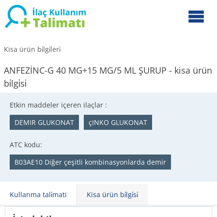
Kisa ürün bi̇lgi̇leri̇
ANFEZİNC-G 40 MG+15 MG/5 ML ŞURUP - kisa ürün
bi̇lgi̇si̇
Etkin maddeler içeren ilaçlar :
DEMIR GLUKONAT
çINKO GLUKONAT
ATC kodu:
B03AE10 Diğer çeşitli kombinasyonlarda demir
Kullanma tali̇mati
Kisa ürün bi̇lgi̇si̇