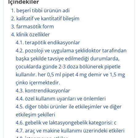
İçindekiler
1. beşeri̇ tibbi̇ ürünün adi
2. kali̇tati̇f ve kanti̇tati̇f bi̇leşi̇m
3. farmasöti̇k form
4. kli̇ni̇k özelli̇kler
4.1. terapötik endikasyonlar
4.2. pozoloji ve uygulama şeklidoktor tarafından
başka şekilde tavsiye edilmediği durumlarda,
çocuklarda günde 2-3 doza bölünerek pipetle
kullanılır. her 0,5 ml pipet 4 mg demir ve 1,5 mg
çinko içermektedir.
4.3. kontrendikasyonlar
4.4. özel kullanım uyarıları ve önlemleri
4.5. diğer tıbbi ürünler ile etkileşimler ve diğer
etkileşim şekilleri
4.6. gebelik ve laktasyongebelik kategorisi: c
4.7. araç ve makine kullanımı üzerindeki etkileri