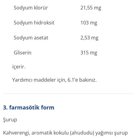
Sodyum klorür
21,55 mg
Sodyum hidroksit
103 mg
Sodyum asetat
2,53 mg
Gliserin
315 mg
içerir.
Yardımcı maddeler için, 6.1’e bakınız.
3. farmasöti̇k form
Şurup
Kahverengi, aromatik kokulu (ahududu) yağımsı şurup