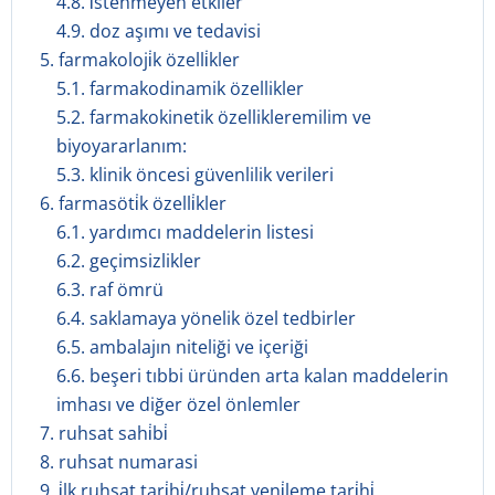
4.8. i̇stenmeyen etkiler
4.9. doz aşımı ve tedavisi
5. farmakoloji̇k özelli̇kler
5.1. farmakodinamik özellikler
5.2. farmakokinetik özellikleremilim ve
biyoyararlanım:
5.3. klinik öncesi güvenlilik verileri
6. farmasöti̇k özelli̇kler
6.1. yardımcı maddelerin listesi
6.2. geçimsizlikler
6.3. raf ömrü
6.4. saklamaya yönelik özel tedbirler
6.5. ambalajın niteliği ve içeriği
6.6. beşeri tıbbi üründen arta kalan maddelerin
imhası ve diğer özel önlemler
7. ruhsat sahi̇bi̇
8. ruhsat numarasi
9. i̇lk ruhsat tari̇hi̇/ruhsat yeni̇leme tari̇hi̇