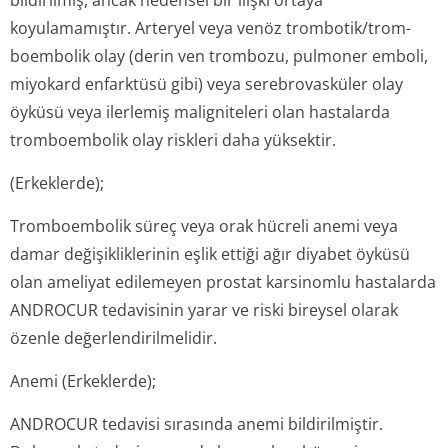
bildirilmiş, ancak nedensel bir ilişki ortaya
koyulamamıştır. Arteryel veya venöz trombotik/trom­
boembolik olay (derin ven trombozu, pulmoner emboli,
miyokard enfarktüsü gibi) veya serebrovasküler olay
öyküsü veya ilerlemiş maligniteleri olan hastalarda
tromboembolik olay riskleri daha yüksektir.
(Erkeklerde);
Tromboembolik süreç veya orak hücreli anemi veya
damar değişikliklerinin eşlik ettiği ağır diyabet öyküsü
olan ameliyat edilemeyen prostat karsinomlu hastalarda
ANDROCUR tedavisinin yarar ve riski bireysel olarak
özenle değerlendiril­melidir.
Anemi (Erkeklerde);
ANDROCUR tedavisi sırasında anemi bildirilmiştir.