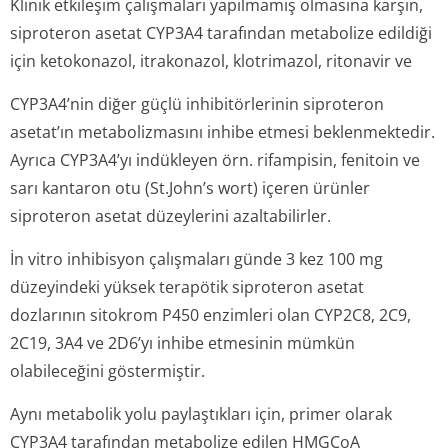
Klinik etkileşim çalışmaları yapılmamış olmasına karşın,
siproteron asetat CYP3A4 tarafından metabolize edildiği
için ketokonazol, itrakonazol, klotrimazol, ritonavir ve
CYP3A4’nin diğer güçlü inhibitörlerinin siproteron
asetat’ın metabolizmasını inhibe etmesi beklenmektedir.
Ayrıca CYP3A4’yı indükleyen örn. rifampisin, fenitoin ve
sarı kantaron otu (St.John’s wort) içeren ürünler
siproteron asetat düzeylerini azaltabilirler.
İn vitro inhibisyon çalışmaları günde 3 kez 100 mg
düzeyindeki yüksek terapötik siproteron asetat
dozlarının sitokrom P450 enzimleri olan CYP2C8, 2C9,
2C19, 3A4 ve 2D6’yı inhibe etmesinin mümkün
olabileceğini göstermiştir.
Aynı metabolik yolu paylaştıkları için, primer olarak
CYP3A4 tarafından metabolize edilen HMGCoA