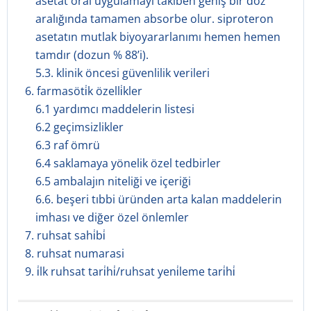
asetat oral uygulamayı takiben geniş bir doz
aralığında tamamen absorbe olur. siproteron
asetatın mutlak biyoyararlanımı hemen hemen
tamdır (dozun % 88’i).
5.3. klinik öncesi güvenlilik verileri
6. farmasöti̇k özelli̇kler
6.1 yardımcı maddelerin listesi
6.2 geçimsizlikler
6.3 raf ömrü
6.4 saklamaya yönelik özel tedbirler
6.5 ambalajın niteliği ve içeriği
6.6. beşeri tıbbi üründen arta kalan maddelerin
imhası ve diğer özel önlemler
7. ruhsat sahi̇bi̇
8. ruhsat numarasi
9. i̇lk ruhsat tari̇hi̇/ruhsat yeni̇leme tari̇hi̇