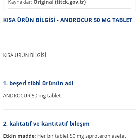
Kaynaklar:
Original (titck.gov.tr)
KISA ÜRÜN BİLGİSİ - ANDROCUR 50 MG TABLET
KISA ÜRÜN BİLGİSİ
1. beşeri̇ tibbi̇ ürünün adi
ANDROCUR 50 mg tablet
2. kali̇tati̇f ve kanti̇tati̇f bi̇leşi̇m
Etkin madde:
Her bir tablet 50 mg siproteron asetat