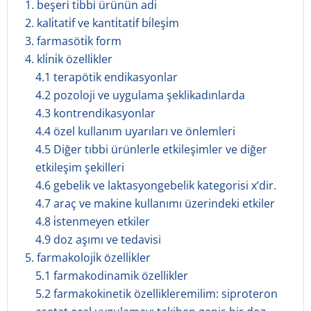
1. beşeri̇ tibbi̇ ürünün adi
2. kali̇tati̇f ve kanti̇tati̇f bi̇leşi̇m
3. farmasöti̇k form
4. kli̇ni̇k özelli̇kler
4.1 terapötik endikasyonlar
4.2 pozoloji ve uygulama şeklikadınlarda
4.3 kontrendikasyonlar
4.4 özel kullanım uyarıları ve önlemleri
4.5 Diğer tıbbi ürünlerle etkileşimler ve diğer
etkileşim şekilleri
4.6 gebelik ve laktasyongebelik kategorisi x’dir.
4.7 araç ve makine kullanımı üzerindeki etkiler
4.8 i̇stenmeyen etkiler
4.9 doz aşımı ve tedavisi
5. farmakoloji̇k özelli̇kler
5.1 farmakodinamik özellikler
5.2 farmakokinetik özellikleremilim: siproteron