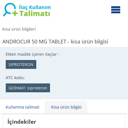
Kisa ürün bi̇lgi̇leri̇
ANDROCUR 50 MG TABLET - kisa ürün bi̇lgi̇si̇
Etken madde içeren ilaçlar :
SIPROTERON
ATC kodu:
G03HA01 siproteron
Kullanma tali̇mati
Kisa ürün bi̇lgi̇si̇
İçindekiler